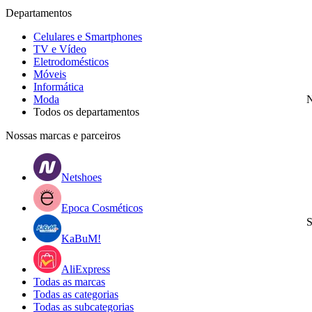
Departamentos
Celulares e Smartphones
TV e Vídeo
Eletrodomésticos
Móveis
Informática
Moda
N
Todos os departamentos
Nossas marcas e parceiros
Netshoes
Epoca Cosméticos
S
KaBuM!
AliExpress
Todas as marcas
Todas as categorias
Todas as subcategorias