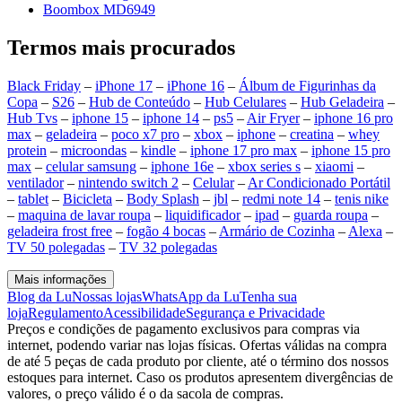
Boombox MD6949
Termos mais procurados
Black Friday
–
iPhone 17
–
iPhone 16
–
Álbum de Figurinhas da
Copa
–
S26
–
Hub de Conteúdo
–
Hub Celulares
–
Hub Geladeira
–
Hub Tvs
–
iphone 15
–
iphone 14
–
ps5
–
Air Fryer
–
iphone 16 pro
max
–
geladeira
–
poco x7 pro
–
xbox
–
iphone
–
creatina
–
whey
protein
–
microondas
–
kindle
–
iphone 17 pro max
–
iphone 15 pro
max
–
celular samsung
–
iphone 16e
–
xbox series s
–
xiaomi
–
ventilador
–
nintendo switch 2
–
Celular
–
Ar Condicionado Portátil
–
tablet
–
Bicicleta
–
Body Splash
–
jbl
–
redmi note 14
–
tenis nike
–
maquina de lavar roupa
–
liquidificador
–
ipad
–
guarda roupa
–
geladeira frost free
–
fogão 4 bocas
–
Armário de Cozinha
–
Alexa
–
TV 50 polegadas
–
TV 32 polegadas
Mais informações
Blog da Lu
Nossas lojas
WhatsApp da Lu
Tenha sua
loja
Regulamento
Acessibilidade
Segurança e Privacidade
Preços e condições de pagamento exclusivos para compras via
internet, podendo variar nas lojas físicas. Ofertas válidas na compra
de até 5 peças de cada produto por cliente, até o término dos nossos
estoques para internet. Caso os produtos apresentem divergências de
valores, o preço válido é o da sacola de compras.