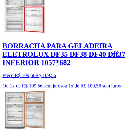
BORRACHA PARA GELADEIRA
ELETROLUX DF35 DF38 DF40 Dff37
INFERIOR 1057*682
Preço R$ 109,56
R$
109
,
56
Ou 1x de R$ 109,56 sem juros
ou
1
x de
R$ 109,56
sem juros