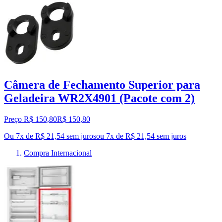
Câmera de Fechamento Superior para
Geladeira WR2X4901 (Pacote com 2)
Preço R$ 150,80
R$
150
,
80
Ou 7x de R$ 21,54 sem juros
ou
7
x de
R$ 21,54
sem juros
Compra Internacional