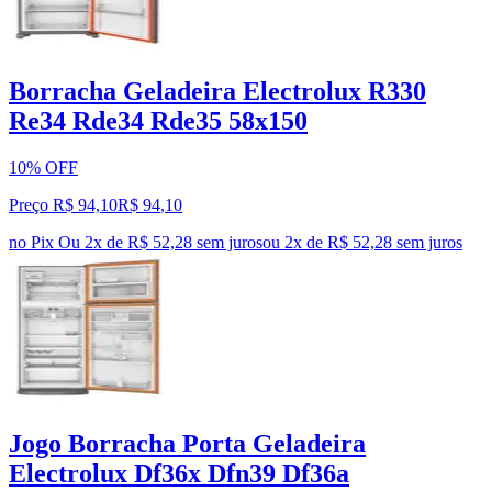
Borracha Geladeira Electrolux R330
Re34 Rde34 Rde35 58x150
10% OFF
Preço R$ 94,10
R$
94
,
10
no Pix
Ou 2x de R$ 52,28 sem juros
ou
2
x de
R$ 52,28
sem juros
Jogo Borracha Porta Geladeira
Electrolux Df36x Dfn39 Df36a