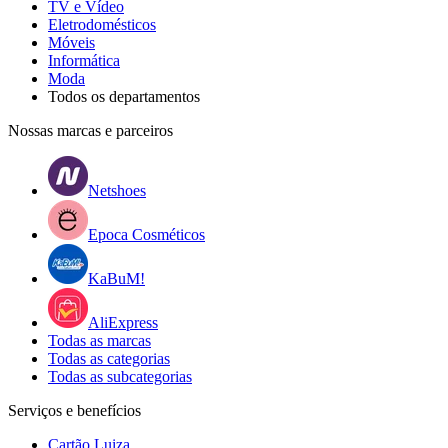
TV e Vídeo
Eletrodomésticos
Móveis
Informática
Moda
Todos os departamentos
Nossas marcas e parceiros
Netshoes
Epoca Cosméticos
KaBuM!
AliExpress
Todas as marcas
Todas as categorias
Todas as subcategorias
Serviços e benefícios
Cartão Luiza