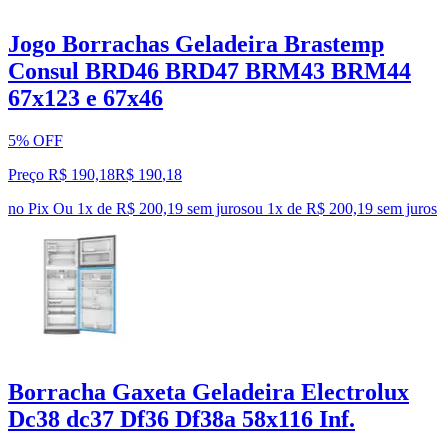
Jogo Borrachas Geladeira Brastemp
Consul BRD46 BRD47 BRM43 BRM44
67x123 e 67x46
5% OFF
Preço R$ 190,18
R$
190
,
18
no Pix
Ou 1x de R$ 200,19 sem juros
ou
1
x de
R$ 200,19
sem juros
Borracha Gaxeta Geladeira Electrolux
Dc38 dc37 Df36 Df38a 58x116 Inf.