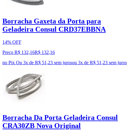
Borracha Gaxeta da Porta para
Geladeira Consul CRD37EBBNA
14% OFF
Preço R$ 132,16
R$
132
,
16
no Pix
Ou 3x de R$ 51,23 sem juros
ou
3
x de
R$ 51,23
sem juros
Borracha Da Porta Geladeira Consul
CRA30ZB Nova Original