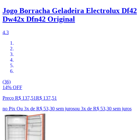
Jogo Borracha Geladeira Electrolux Df42
Dw42x Dfn42 Original
4.3
(36)
14% OFF
Preço R$ 137,51
R$
137
,
51
no Pix
Ou 3x de R$ 53,30 sem juros
ou
3
x de
R$ 53,30
sem juros