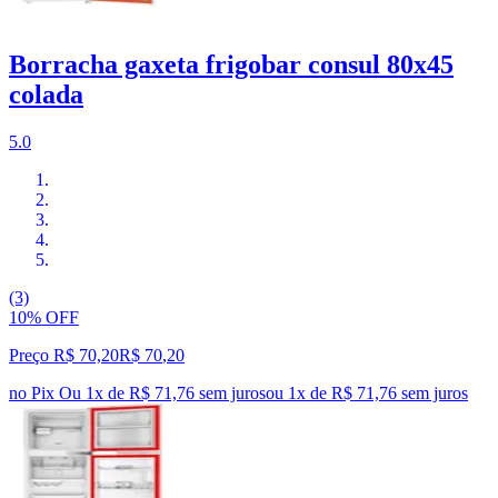
Borracha gaxeta frigobar consul 80x45
colada
5.0
(3)
10% OFF
Preço R$ 70,20
R$
70
,
20
no Pix
Ou 1x de R$ 71,76 sem juros
ou
1
x de
R$ 71,76
sem juros