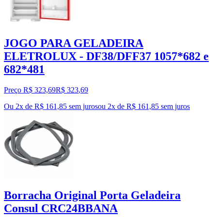
JOGO PARA GELADEIRA
ELETROLUX - DF38/DFF37 1057*682 e
682*481
Preço R$ 323,69
R$
323
,
69
Ou 2x de R$ 161,85 sem juros
ou
2
x de
R$ 161,85
sem juros
Borracha Original Porta Geladeira
Consul CRC24BBANA