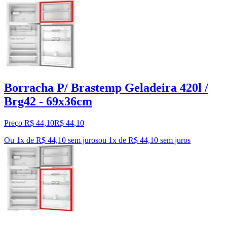
Borracha P/ Brastemp Geladeira 420l /
Brg42 - 69x36cm
Preço R$ 44,10
R$
44
,
10
Ou 1x de R$ 44,10 sem juros
ou
1
x de
R$ 44,10
sem juros