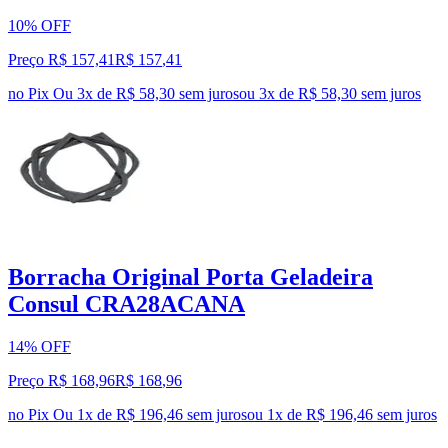
10% OFF
Preço R$ 157,41
R$
157
,
41
no Pix
Ou 3x de R$ 58,30 sem juros
ou
3
x de
R$ 58,30
sem juros
Borracha Original Porta Geladeira
Consul CRA28ACANA
14% OFF
Preço R$ 168,96
R$
168
,
96
no Pix
Ou 1x de R$ 196,46 sem juros
ou
1
x de
R$ 196,46
sem juros