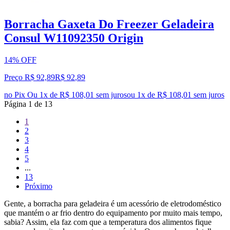
Borracha Gaxeta Do Freezer Geladeira
Consul W11092350 Origin
14% OFF
Preço R$ 92,89
R$
92
,
89
no Pix
Ou 1x de R$ 108,01 sem juros
ou
1
x de
R$ 108,01
sem juros
Página
1
de
13
1
2
3
4
5
...
13
Próximo
Gente, a borracha para geladeira é um acessório de eletrodoméstico
que mantém o ar frio dentro do equipamento por muito mais tempo,
sabia? Assim, ela faz com que a temperatura dos alimentos fique