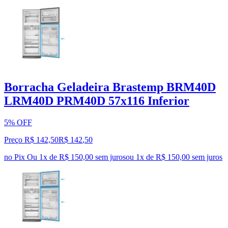
Borracha Geladeira Brastemp BRM40D
LRM40D PRM40D 57x116 Inferior
5% OFF
Preço R$ 142,50
R$
142
,
50
no Pix
Ou 1x de R$ 150,00 sem juros
ou
1
x de
R$ 150,00
sem juros