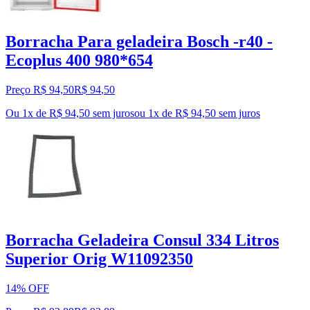
Borracha Para geladeira Bosch -r40 -
Ecoplus 400 980*654
Preço R$ 94,50
R$
94
,
50
Ou 1x de R$ 94,50 sem juros
ou
1
x de
R$ 94,50
sem juros
Borracha Geladeira Consul 334 Litros
Superior Orig W11092350
14% OFF