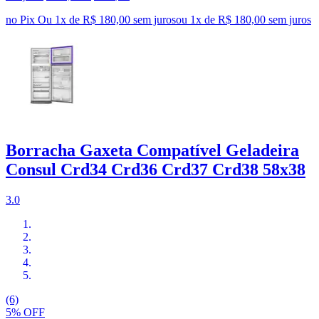
no Pix
Ou 1x de R$ 180,00 sem juros
ou
1
x de
R$ 180,00
sem juros
Borracha Gaxeta Compatível Geladeira
Consul Crd34 Crd36 Crd37 Crd38 58x38
3.0
(6)
5% OFF