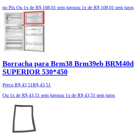
no Pix
Ou 1x de R$ 108,01 sem juros
ou
1
x de
R$ 108,01
sem juros
Borracha para Brm38 Brm39eb BRM40d
SUPERIOR 530*450
Preço R$ 43,51
R$
43
,
51
Ou 1x de R$ 43,51 sem juros
ou
1
x de
R$ 43,51
sem juros