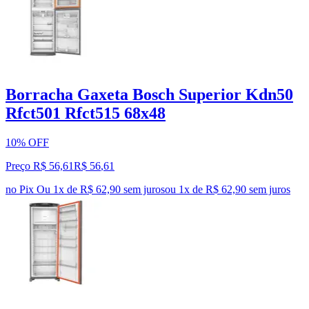
Borracha Gaxeta Bosch Superior Kdn50
Rfct501 Rfct515 68x48
10% OFF
Preço R$ 56,61
R$
56
,
61
no Pix
Ou 1x de R$ 62,90 sem juros
ou
1
x de
R$ 62,90
sem juros