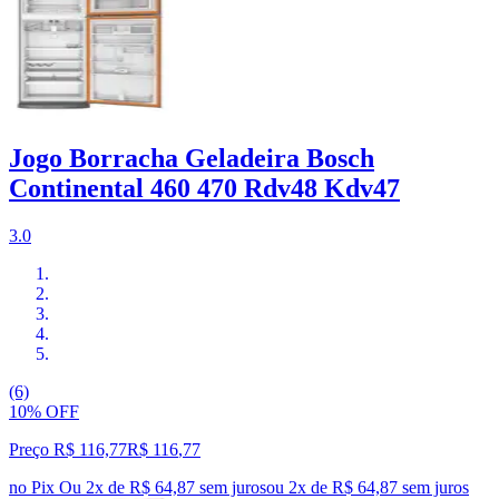
Jogo Borracha Geladeira Bosch
Continental 460 470 Rdv48 Kdv47
3.0
(6)
10% OFF
Preço R$ 116,77
R$
116
,
77
no Pix
Ou 2x de R$ 64,87 sem juros
ou
2
x de
R$ 64,87
sem juros