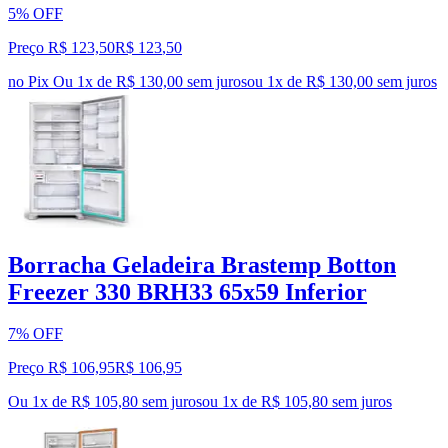
5% OFF
Preço R$ 123,50
R$
123
,
50
no Pix
Ou 1x de R$ 130,00 sem juros
ou
1
x de
R$ 130,00
sem juros
Borracha Geladeira Brastemp Botton
Freezer 330 BRH33 65x59 Inferior
7% OFF
Preço R$ 106,95
R$
106
,
95
Ou 1x de R$ 105,80 sem juros
ou
1
x de
R$ 105,80
sem juros