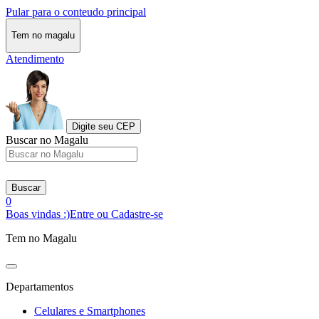
Pular para o conteudo principal
Tem no magalu
Atendimento
Digite seu CEP
Buscar no Magalu
Buscar
0
Boas vindas :)
Entre ou Cadastre-se
Tem no Magalu
Departamentos
Celulares e Smartphones