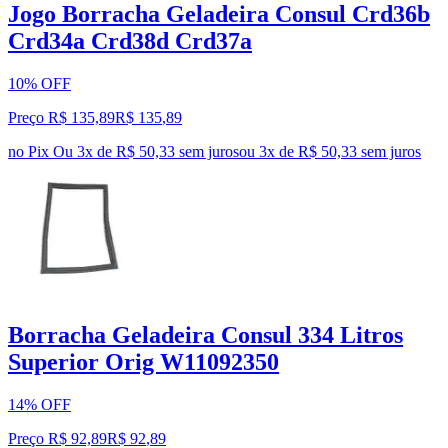
Jogo Borracha Geladeira Consul Crd36b
Crd34a Crd38d Crd37a
10% OFF
Preço R$ 135,89
R$
135
,
89
no Pix
Ou 3x de R$ 50,33 sem juros
ou
3
x de
R$ 50,33
sem juros
Borracha Geladeira Consul 334 Litros
Superior Orig W11092350
14% OFF
Preço R$ 92,89
R$
92
,
89