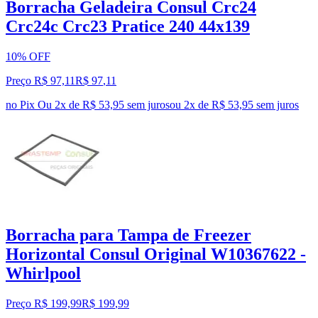
Borracha Geladeira Consul Crc24
Crc24c Crc23 Pratice 240 44x139
10% OFF
Preço R$ 97,11
R$
97
,
11
no Pix
Ou 2x de R$ 53,95 sem juros
ou
2
x de
R$ 53,95
sem juros
Borracha para Tampa de Freezer
Horizontal Consul Original W10367622 -
Whirlpool
Preço R$ 199,99
R$
199
,
99