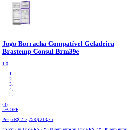
Jogo Borracha Compatível Geladeira
Brastemp Consul Brm39e
1.0
(3)
5% OFF
Preço R$ 213,75
R$
213
,
75
no Pix
Ou 1x de R$ 225,00 sem juros
ou
1
x de
R$ 225,00
sem juros