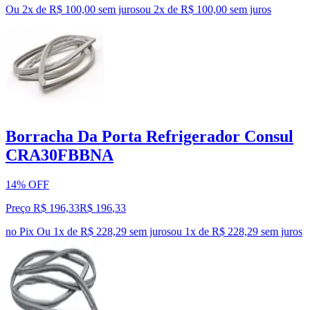
Ou 2x de R$ 100,00 sem juros
ou
2
x de
R$ 100,00
sem juros
Borracha Da Porta Refrigerador Consul
CRA30FBBNA
14% OFF
Preço R$ 196,33
R$
196
,
33
no Pix
Ou 1x de R$ 228,29 sem juros
ou
1
x de
R$ 228,29
sem juros