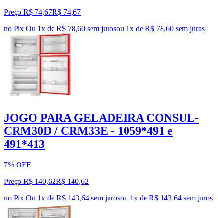
Preço R$ 74,67
R$
74
,
67
no Pix
Ou 1x de R$ 78,60 sem juros
ou
1
x de
R$ 78,60
sem juros
JOGO PARA GELADEIRA CONSUL-
CRM30D / CRM33E - 1059*491 e
491*413
7% OFF
Preço R$ 140,62
R$
140
,
62
no Pix
Ou 1x de R$ 143,64 sem juros
ou
1
x de
R$ 143,64
sem juros