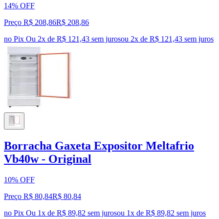
14% OFF
Preço R$ 208,86
R$
208
,
86
no Pix
Ou 2x de R$ 121,43 sem juros
ou
2
x de
R$ 121,43
sem juros
Borracha Gaxeta Expositor Meltafrio
Vb40w - Original
10% OFF
Preço R$ 80,84
R$
80
,
84
no Pix
Ou 1x de R$ 89,82 sem juros
ou
1
x de
R$ 89,82
sem juros