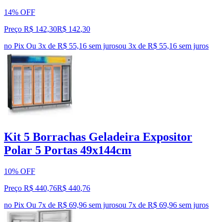
14% OFF
Preço R$ 142,30
R$
142
,
30
no Pix
Ou 3x de R$ 55,16 sem juros
ou
3
x de
R$ 55,16
sem juros
Kit 5 Borrachas Geladeira Expositor
Polar 5 Portas 49x144cm
10% OFF
Preço R$ 440,76
R$
440
,
76
no Pix
Ou 7x de R$ 69,96 sem juros
ou
7
x de
R$ 69,96
sem juros