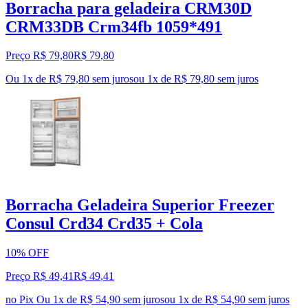
Borracha para geladeira CRM30D
CRM33DB Crm34fb 1059*491
Preço R$ 79,80
R$
79
,
80
Ou 1x de R$ 79,80 sem juros
ou
1
x de
R$ 79,80
sem juros
Borracha Geladeira Superior Freezer
Consul Crd34 Crd35 + Cola
10% OFF
Preço R$ 49,41
R$
49
,
41
no Pix
Ou 1x de R$ 54,90 sem juros
ou
1
x de
R$ 54,90
sem juros