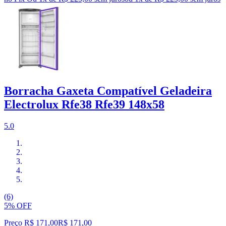
Borracha Gaxeta Compatível Geladeira
Electrolux Rfe38 Rfe39 148x58
5.0
(6)
5% OFF
Preço R$ 171,00
R$
171
,
00