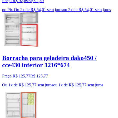
Preço R$ 92,89
R$
92
,
89
no Pix
Ou 2x de R$ 54,01 sem juros
ou
2
x de
R$ 54,01
sem juros
Borracha para geladeira dako450 /
cce430 inferior 1216*674
Preço R$ 125,77
R$
125
,
77
Ou 1x de R$ 125,77 sem juros
ou
1
x de
R$ 125,77
sem juros