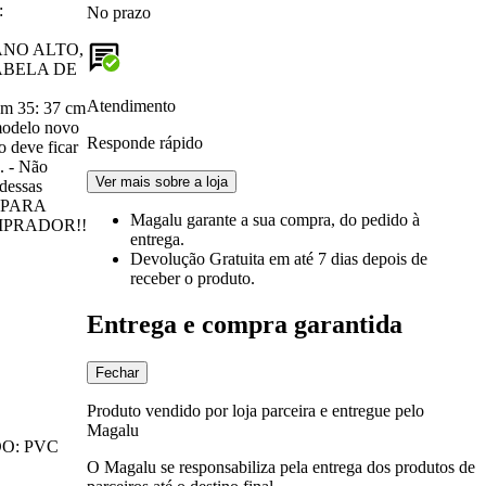
:
No prazo
CANO ALTO,
 TABELA DE
Atendimento
m 35: 37 cm
odelo novo
Responde rápido
o deve ficar
. - Não
Ver mais sobre a loja
 dessas
ZO PARA
Magalu garante
a sua compra, do pedido à
MPRADOR!!
entrega.
Devolução Gratuita
em até 7 dias depois de
receber o produto.
Entrega e compra garantida
Fechar
Produto vendido por loja parceira e entregue pelo
Magalu
DO: PVC
O Magalu se responsabiliza pela entrega dos produtos de