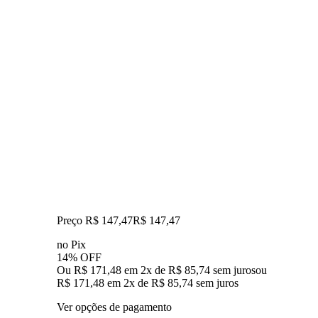
Preço R$ 147,47
R$
147
,
47
no Pix
14% OFF
Ou R$ 171,48 em 2x de R$ 85,74 sem juros
ou
R$ 171,48
em
2
x de
R$ 85,74
sem juros
Ver opções de pagamento