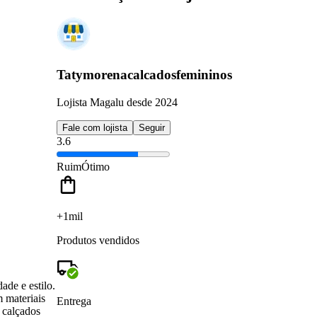
Tatymorenacalcadosfemininos
Lojista Magalu desde 2024
Fale com lojista
Seguir
3.6
Ruim
Ótimo
+1mil
Produtos vendidos
e e estilo.
m materiais
Entrega
 calçados