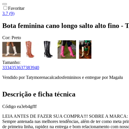
Favoritar
3.7 (9)
Bota feminina cano longo salto alto fino -
Cor:
Preto
Tamanho:
33
34
35
36
37
38
39
40
Vendido por
Tatymorenacalcadosfemininos
e entregue por
Magalu
Descrição e ficha técnica
Código
ea3eb4gfff
LEIA ANTES DE FAZER SUA COMPRA!!! SOBRE A MARCA: Há mais de
Sempre antenada nas melhores tendências, além de ter como meta princ
de primeira linha, rapidez na entrega e bom relacionamento com nosso