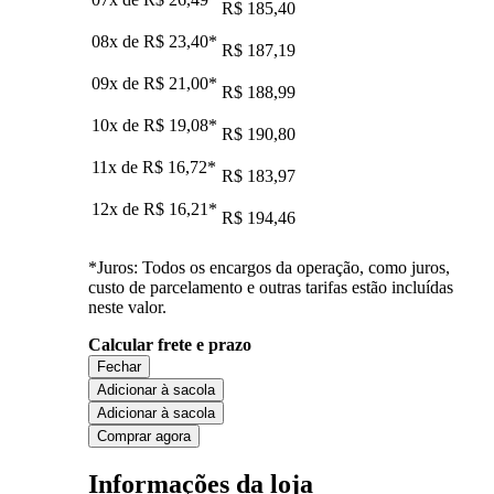
R$ 185,40
08x de
R$ 23,40
*
R$ 187,19
09x de
R$ 21,00
*
R$ 188,99
10x de
R$ 19,08
*
R$ 190,80
11x de
R$ 16,72
*
R$ 183,97
12x de
R$ 16,21
*
R$ 194,46
*Juros: Todos os encargos da operação, como juros,
custo de parcelamento e outras tarifas estão incluídas
neste valor.
Calcular frete e prazo
Fechar
Adicionar à sacola
Adicionar à sacola
Comprar agora
Informações da loja