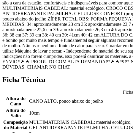
são a cara da estação, confortáveis e indispensáveis para com
MULTIMATERIAIS CABEDAL: material ecológico, CROCO 
ANTIDERRAPANTE PALMILHA: CELULOSE CONFORT (proporciona
pouco abaixo do joelho ZÍPER TOTAL OBS: FORMA PEQUENA RE
MEDIDAS: 34: aproximadamente 23 cm 35: aproximadamente 23,7 c
aproximadamente 25,6 cm 39: aproximadamente 26,3 cm 40: a
36: 38 cm 37: 39 cm 38: 40 cm 39: 41cm 40: 42 cm ALTURA D
e bonito por muito mais tempo é fundamental seguir algumas recomend
de molho. Não usar nenhuma fonte de calor para secar. Guardar em lo
utilize Máquina de lavar e secar. - Independente do material do seu s
indicações não forem cumpridas, isso poderá danificar os mater
ENVIO!!🚨🚨 PRODUTO COM ALTA DEMANDA🚨🚨🚨🚨🚨
DÚVIDAS, CHAMAR NO CHAT
Ficha Técnica
Ficha
Altura do
CANO ALTO, pouco abaixo do joelho
Cano
Altura do
10cm
Salto
Composição
MULTIMATERIAIS CABEDAL: material ecológ
do Material
GEL ANTIDERRAPANTE PALMILHA: CELULOSE CONFOR