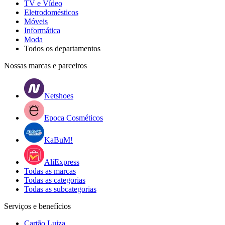
TV e Vídeo
Eletrodomésticos
Móveis
Informática
Moda
Todos os departamentos
Nossas marcas e parceiros
Netshoes
Epoca Cosméticos
KaBuM!
AliExpress
Todas as marcas
Todas as categorias
Todas as subcategorias
Serviços e benefícios
Cartão Luiza