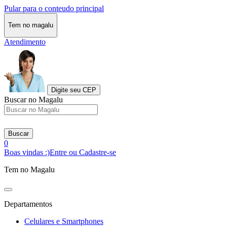
Pular para o conteudo principal
Tem no magalu
Atendimento
Digite seu CEP
Buscar no Magalu
Buscar
0
Boas vindas :)
Entre ou Cadastre-se
Tem no Magalu
Departamentos
Celulares e Smartphones