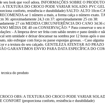
por aquele seu look que você adora. INFORMAÇÕES SOBRE O PRODUTO
OBS: A TEXTURA DO CROCO PODE VARIAR SOLADO: PVC GEL
 conforto, resistência e durabilidade) SALTO: ALTO 10cm 
COMENDA-se 1 número a mais, a forma calça o número exato.
m 36: aproximadamente 24,3 cm 37: aproximadamente 25 cm 38:
proximadamente 27 cm MEDIDA CIRCUNFERÊNCIA DO CANO 34:36 c
O CANO MÉDIA DE 40 cm CONSERVAÇÂO: * Para conservar o seu m
ações: - A limpeza deve ser feita com sabão neutro e pano úmido e nã
cal sem umidade e deixar descansar na sombra por 12 horas após o uso
apato, não esfregue com força ou passe esponjas grossas. - Caso alguma
iais, a cor e a textura do seu calçado. GENTILEZA ATENTAR AO PRA
 NÃO GARANTIMOS ENVIO PARA DATA ESPECÍFICA DO CO
 tecnica do produto
ico, CROCO OBS: A TEXTURA DO CROCO PODE VARIAR SOLA
T (proporciona conforto, resistência e durabilidade)