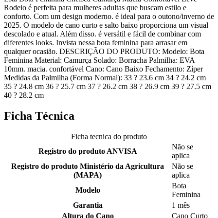
Rodeio é perfeita para mulheres adultas que buscam estilo e
conforto. Com um design moderno. é ideal para o outono/inverno de
2025. O modelo de cano curto e salto baixo proporciona um visual
descolado e atual. Além disso. é versátil e fácil de combinar com
diferentes looks. Invista nessa bota feminina para arrasar em
qualquer ocasião. DESCRIÇÃO DO PRODUTO: Modelo: Bota
Feminina Material: Camurça Solado: Borracha Palmilha: EVA
10mm. macia. confortável Cano: Cano Baixo Fechamento: Zíper
Medidas da Palmilha (Forma Normal): 33 ? 23.6 cm 34 ? 24.2 cm
35 ? 24.8 cm 36 ? 25.7 cm 37 ? 26.2 cm 38 ? 26.9 cm 39 ? 27.5 cm
40 ? 28.2 cm
Ficha Técnica
Ficha tecnica do produto
Não se
Registro do produto ANVISA
aplica
Registro do produto Ministério da Agricultura
Não se
(MAPA)
aplica
Bota
Modelo
Feminina
Garantia
1 mês
Altura do Cano
Cano Curto