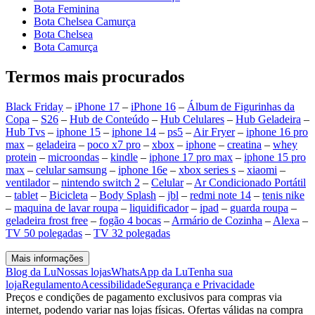
Bota Feminina
Bota Chelsea Camurça
Bota Chelsea
Bota Camurça
Termos mais procurados
Black Friday
–
iPhone 17
–
iPhone 16
–
Álbum de Figurinhas da
Copa
–
S26
–
Hub de Conteúdo
–
Hub Celulares
–
Hub Geladeira
–
Hub Tvs
–
iphone 15
–
iphone 14
–
ps5
–
Air Fryer
–
iphone 16 pro
max
–
geladeira
–
poco x7 pro
–
xbox
–
iphone
–
creatina
–
whey
protein
–
microondas
–
kindle
–
iphone 17 pro max
–
iphone 15 pro
max
–
celular samsung
–
iphone 16e
–
xbox series s
–
xiaomi
–
ventilador
–
nintendo switch 2
–
Celular
–
Ar Condicionado Portátil
–
tablet
–
Bicicleta
–
Body Splash
–
jbl
–
redmi note 14
–
tenis nike
–
maquina de lavar roupa
–
liquidificador
–
ipad
–
guarda roupa
–
geladeira frost free
–
fogão 4 bocas
–
Armário de Cozinha
–
Alexa
–
TV 50 polegadas
–
TV 32 polegadas
Mais informações
Blog da Lu
Nossas lojas
WhatsApp da Lu
Tenha sua
loja
Regulamento
Acessibilidade
Segurança e Privacidade
Preços e condições de pagamento exclusivos para compras via
internet, podendo variar nas lojas físicas. Ofertas válidas na compra