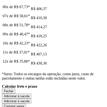
06x de
R$ 67,73
*
R$ 406,37
07x de
R$ 58,61
*
R$ 410,30
08x de
R$ 51,78
*
R$ 414,27
09x de
R$ 46,47
*
R$ 418,25
10x de
R$ 42,23
*
R$ 422,26
11x de
R$ 37,01
*
R$ 407,13
12x de
R$ 35,86
*
R$ 430,36
*Juros: Todos os encargos da operação, como juros, custo de
parcelamento e outras tarifas estão incluídas neste valor.
Calcular frete e prazo
Fechar
Adicionar à sacola
Adicionar à sacola
Comprar agora