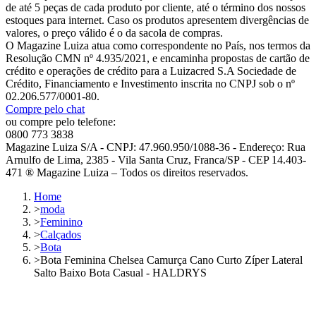
de até 5 peças de cada produto por cliente, até o término dos nossos
estoques para internet. Caso os produtos apresentem divergências de
valores, o preço válido é o da sacola de compras.
O Magazine Luiza atua como correspondente no País, nos termos da
Resolução CMN nº 4.935/2021, e encaminha propostas de cartão de
crédito e operações de crédito para a Luizacred S.A Sociedade de
Crédito, Financiamento e Investimento inscrita no CNPJ sob o nº
02.206.577/0001-80.
Compre pelo chat
ou compre pelo telefone:
0800 773 3838
Magazine Luiza S/A - CNPJ: 47.960.950/1088-36 - Endereço: Rua
Arnulfo de Lima, 2385 - Vila Santa Cruz, Franca/SP - CEP 14.403-
471 ® Magazine Luiza – Todos os direitos reservados.
Home
>
moda
>
Feminino
>
Calçados
>
Bota
>
Bota Feminina Chelsea Camurça Cano Curto Zíper Lateral
Salto Baixo Bota Casual - HALDRYS