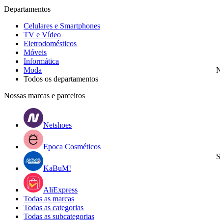
Departamentos
Celulares e Smartphones
TV e Vídeo
Eletrodomésticos
Móveis
Informática
Moda
N
Todos os departamentos
Nossas marcas e parceiros
Netshoes
Epoca Cosméticos
S
KaBuM!
AliExpress
Todas as marcas
Todas as categorias
Todas as subcategorias