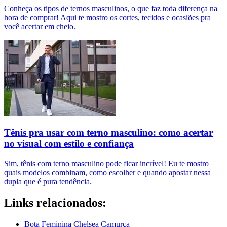
Conheça os tipos de ternos masculinos, o que faz toda diferença na
hora de comprar! Aqui te mostro os cortes, tecidos e ocasiões pra
você acertar em cheio.
Tênis pra usar com terno masculino: como acertar
no visual com estilo e confiança
Sim, tênis com terno masculino pode ficar incrível! Eu te mostro
quais modelos combinam, como escolher e quando apostar nessa
dupla que é pura tendência.
Links relacionados:
Bota Feminina Chelsea Camurça