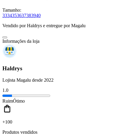
Tamanho:
33
34
35
36
37
38
39
40
Vendido por
Haldrys
e entregue por
Magalu
Informações da loja
Haldrys
Lojista Magalu desde 2022
1.0
Ruim
Ótimo
+100
Produtos vendidos