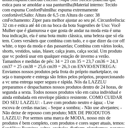
estica para se amoldar a sua panturrilha)Material interno: Tecido
com espuma ConfortPalmilha: espuma extremamente
confortável;Salto: Altura de 6,5 cm Altura do cano: 38
cmFechamento: Ziper para melhor ajustar ao seu pé. Circunferência:
32 cm e estica até 44 cm na boca da bota Sugestões de Uso: Você
Mulher que é glamurosa e que gosta de andar na moda esta é uma
boa indicação, ela é uma bota muito clássica, uma beleza que só ela
tem. Cores versáteis que combina com tudo, e o que dizer da cor off
white, o topo da moda e das passarelas; Combina com vários looks,
shorts, vestidos, saias, blaser, calça jeans, calça social. Um produto
que vc poderá usar em qualquer estação de inverno a verão.
Tamanhos e medidas de pés: 34 = 23 cm 35 = 23,7 cm36 = 24,3
cm37 = 25 cm38 = 25,6 cm39 = 26,3 cm ENVIO/ENTREGA:
Enviamos nossos produtos pela frota do próprio marketplace, ou
seja o transporte e entrega são feitos pelos próprios, proporcionando
a vc uma entrega super segura e rápida. Nós da LAZZLU
preparamos e despachamos nossos produtos dentro de 24 horas, de
segunda a sexta. Todos nossos produtos vão em caixa individual e
ainda embalada em envelope plástico resistente. COMO CUIDAR
DO SEU LAZZLU: - Lave com produto neutro e água; - Use
escova de cerdas macias; - Seque a sombra; - Não use alvejantes; -
Não deixe de repouso com produto; MIX DE PRODUTOS
LAZZLU: Por sermos uma marca de MODA, nosso mix de
produtos é bem completo, com produtos e cores super atuais, temos: