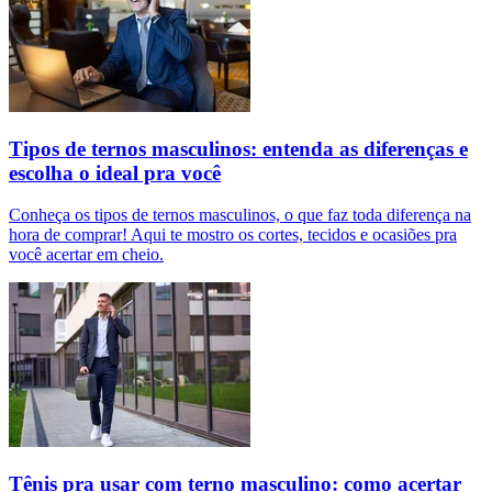
Tipos de ternos masculinos: entenda as diferenças e
escolha o ideal pra você
Conheça os tipos de ternos masculinos, o que faz toda diferença na
hora de comprar! Aqui te mostro os cortes, tecidos e ocasiões pra
você acertar em cheio.
Tênis pra usar com terno masculino: como acertar