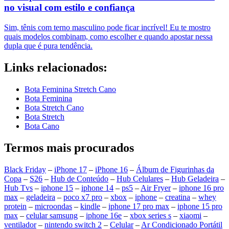
no visual com estilo e confiança
Sim, tênis com terno masculino pode ficar incrível! Eu te mostro
quais modelos combinam, como escolher e quando apostar nessa
dupla que é pura tendência.
Links relacionados:
Bota Feminina Stretch Cano
Bota Feminina
Bota Stretch Cano
Bota Stretch
Bota Cano
Termos mais procurados
Black Friday
–
iPhone 17
–
iPhone 16
–
Álbum de Figurinhas da
Copa
–
S26
–
Hub de Conteúdo
–
Hub Celulares
–
Hub Geladeira
–
Hub Tvs
–
iphone 15
–
iphone 14
–
ps5
–
Air Fryer
–
iphone 16 pro
max
–
geladeira
–
poco x7 pro
–
xbox
–
iphone
–
creatina
–
whey
protein
–
microondas
–
kindle
–
iphone 17 pro max
–
iphone 15 pro
max
–
celular samsung
–
iphone 16e
–
xbox series s
–
xiaomi
–
ventilador
–
nintendo switch 2
–
Celular
–
Ar Condicionado Portátil