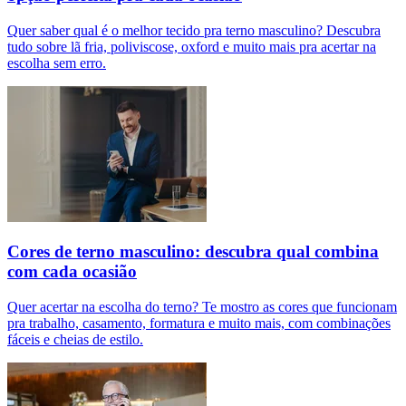
Quer saber qual é o melhor tecido pra terno masculino? Descubra
tudo sobre lã fria, poliviscose, oxford e muito mais pra acertar na
escolha sem erro.
Cores de terno masculino: descubra qual combina
com cada ocasião
Quer acertar na escolha do terno? Te mostro as cores que funcionam
pra trabalho, casamento, formatura e muito mais, com combinações
fáceis e cheias de estilo.