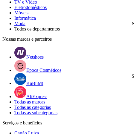
TV e Vídeo
Eletrodomésticos
Móveis
Informática
Moda
N
Todos os departamentos
Nossas marcas e parceiros
Netshoes
Epoca Cosméticos
S
KaBuM!
AliExpress
Todas as marcas
Todas as categorias
Todas as subcategorias
Serviços e benefícios
Cartão Luiza