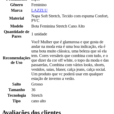
Gênero
Feminino
Marca
LAZZLU
Napa Soft Stretch, Tecido com espuma Confort,
Material
PVC
Modelo
Bota Feminina Stretch Cano Alto
Quantidade de
1 unidade
Pares
Você Mulher que é glamurosa e que gosta de
andar na moda esta é uma boa indicação, ela é
uma bota muito clássica, uma beleza que só ela
tem. Cores versáteis que combina com tudo, e o
Recomendações
que dizer da cor off white, o topo da moda e das
de Uso
passarelas, Combina com vários looks, shorts,
vestidos, saias, blaser, calça jeans, calça social.
Um produto que vc poderá usar em qualquer
estação de inverno a verão.
Salto
Grosso
Tamanho
36
Tecnologia
Stretch
Tipo
cano alto
Avaliações dos clientes