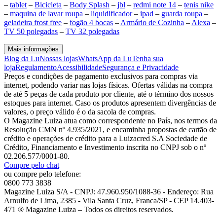
–
tablet
–
Bicicleta
–
Body Splash
–
jbl
–
redmi note 14
–
tenis nike
–
maquina de lavar roupa
–
liquidificador
–
ipad
–
guarda roupa
–
geladeira frost free
–
fogão 4 bocas
–
Armário de Cozinha
–
Alexa
–
TV 50 polegadas
–
TV 32 polegadas
Mais informações
Blog da Lu
Nossas lojas
WhatsApp da Lu
Tenha sua
loja
Regulamento
Acessibilidade
Segurança e Privacidade
Preços e condições de pagamento exclusivos para compras via
internet, podendo variar nas lojas físicas. Ofertas válidas na compra
de até 5 peças de cada produto por cliente, até o término dos nossos
estoques para internet. Caso os produtos apresentem divergências de
valores, o preço válido é o da sacola de compras.
O Magazine Luiza atua como correspondente no País, nos termos da
Resolução CMN nº 4.935/2021, e encaminha propostas de cartão de
crédito e operações de crédito para a Luizacred S.A Sociedade de
Crédito, Financiamento e Investimento inscrita no CNPJ sob o nº
02.206.577/0001-80.
Compre pelo chat
ou compre pelo telefone:
0800 773 3838
Magazine Luiza S/A - CNPJ: 47.960.950/1088-36 - Endereço: Rua
Arnulfo de Lima, 2385 - Vila Santa Cruz, Franca/SP - CEP 14.403-
471 ® Magazine Luiza – Todos os direitos reservados.