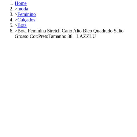
Home
>
moda
>
Feminino
>
Calçados
>
Bota
>
Bota Feminina Stretch Cano Alto Bico Quadrado Salto
Grosso Cor:PretoTamanho:38 - LAZZLU