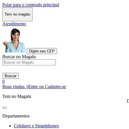
Pular para o conteudo principal
Tem no magalu
Atendimento
Digite seu CEP
Buscar no Magalu
Buscar
0
Boas vindas :)
Entre ou Cadastre-se
Tem no Magalu
D
Departamentos
Celulares e Smartphones