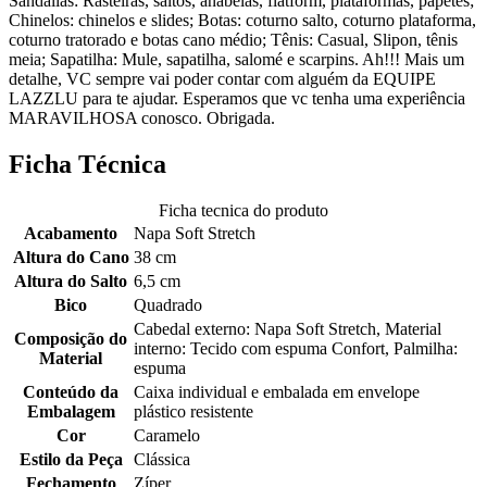
Sandálias: Rasteiras, saltos, anabelas, flatform, plataformas, papetes;
Chinelos: chinelos e slides; Botas: coturno salto, coturno plataforma,
coturno tratorado e botas cano médio; Tênis: Casual, Slipon, tênis
meia; Sapatilha: Mule, sapatilha, salomé e scarpins. Ah!!! Mais um
detalhe, VC sempre vai poder contar com alguém da EQUIPE
LAZZLU para te ajudar. Esperamos que vc tenha uma experiência
MARAVILHOSA conosco. Obrigada.
Ficha Técnica
Ficha tecnica do produto
Acabamento
Napa Soft Stretch
Altura do Cano
38 cm
Altura do Salto
6,5 cm
Bico
Quadrado
Cabedal externo: Napa Soft Stretch, Material
Composição do
interno: Tecido com espuma Confort, Palmilha:
Material
espuma
Conteúdo da
Caixa individual e embalada em envelope
Embalagem
plástico resistente
Cor
Caramelo
Estilo da Peça
Clássica
Fechamento
Zíper