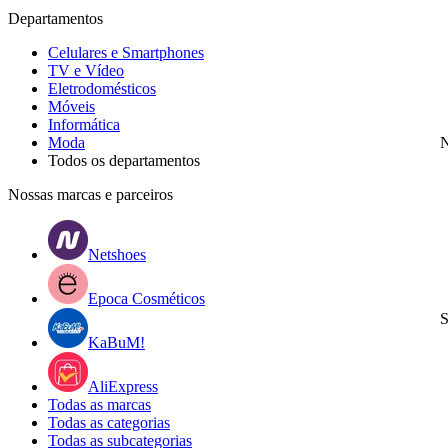
Departamentos
Celulares e Smartphones
TV e Vídeo
Eletrodomésticos
Móveis
Informática
Moda
N
Todos os departamentos
Nossas marcas e parceiros
Netshoes
Epoca Cosméticos
S
KaBuM!
AliExpress
Todas as marcas
Todas as categorias
Todas as subcategorias