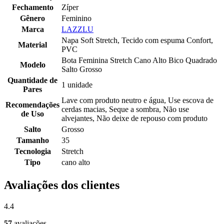
Fechamento
Zíper
Gênero
Feminino
Marca
LAZZLU
Napa Soft Stretch, Tecido com espuma Confort,
Material
PVC
Bota Feminina Stretch Cano Alto Bico Quadrado
Modelo
Salto Grosso
Quantidade de
1 unidade
Pares
Lave com produto neutro e água, Use escova de
Recomendações
cerdas macias, Seque a sombra, Não use
de Uso
alvejantes, Não deixe de repouso com produto
Salto
Grosso
Tamanho
35
Tecnologia
Stretch
Tipo
cano alto
Avaliações dos clientes
4.4
57
avaliações