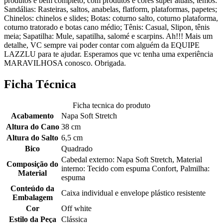
produtos é bem completo, com produtos e cores super atuais, temos:
Sandálias: Rasteiras, saltos, anabelas, flatform, plataformas, papetes;
Chinelos: chinelos e slides; Botas: coturno salto, coturno plataforma,
coturno tratorado e botas cano médio; Tênis: Casual, Slipon, tênis
meia; Sapatilha: Mule, sapatilha, salomé e scarpins. Ah!!! Mais um
detalhe, VC sempre vai poder contar com alguém da EQUIPE
LAZZLU para te ajudar. Esperamos que vc tenha uma experiência
MARAVILHOSA conosco. Obrigada.
Ficha Técnica
Ficha tecnica do produto
Acabamento
Napa Soft Stretch
Altura do Cano
38 cm
Altura do Salto
6,5 cm
Bico
Quadrado
Cabedal externo: Napa Soft Stretch, Material
Composição do
interno: Tecido com espuma Confort, Palmilha:
Material
espuma
Conteúdo da
Caixa individual e envelope plástico resistente
Embalagem
Cor
Off white
Estilo da Peça
Clássica