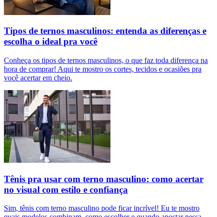
Tipos de ternos masculinos: entenda as diferenças e
escolha o ideal pra você
Conheça os tipos de ternos masculinos, o que faz toda diferença na
hora de comprar! Aqui te mostro os cortes, tecidos e ocasiões pra
você acertar em cheio.
Tênis pra usar com terno masculino: como acertar
no visual com estilo e confiança
Sim, tênis com terno masculino pode ficar incrível! Eu te mostro
quais modelos combinam, como escolher e quando apostar nessa