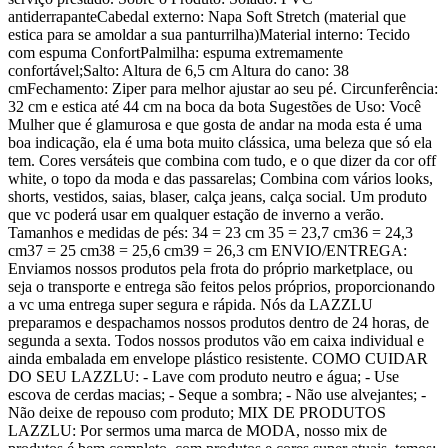
antiderrapanteCabedal externo: Napa Soft Stretch (material que
estica para se amoldar a sua panturrilha)Material interno: Tecido
com espuma ConfortPalmilha: espuma extremamente
confortável;Salto: Altura de 6,5 cm Altura do cano: 38
cmFechamento: Ziper para melhor ajustar ao seu pé. Circunferência:
32 cm e estica até 44 cm na boca da bota Sugestões de Uso: Você
Mulher que é glamurosa e que gosta de andar na moda esta é uma
boa indicação, ela é uma bota muito clássica, uma beleza que só ela
tem. Cores versáteis que combina com tudo, e o que dizer da cor off
white, o topo da moda e das passarelas; Combina com vários looks,
shorts, vestidos, saias, blaser, calça jeans, calça social. Um produto
que vc poderá usar em qualquer estação de inverno a verão.
Tamanhos e medidas de pés: 34 = 23 cm 35 = 23,7 cm36 = 24,3
cm37 = 25 cm38 = 25,6 cm39 = 26,3 cm ENVIO/ENTREGA:
Enviamos nossos produtos pela frota do próprio marketplace, ou
seja o transporte e entrega são feitos pelos próprios, proporcionando
a vc uma entrega super segura e rápida. Nós da LAZZLU
preparamos e despachamos nossos produtos dentro de 24 horas, de
segunda a sexta. Todos nossos produtos vão em caixa individual e
ainda embalada em envelope plástico resistente. COMO CUIDAR
DO SEU LAZZLU: - Lave com produto neutro e água; - Use
escova de cerdas macias; - Seque a sombra; - Não use alvejantes; -
Não deixe de repouso com produto; MIX DE PRODUTOS
LAZZLU: Por sermos uma marca de MODA, nosso mix de