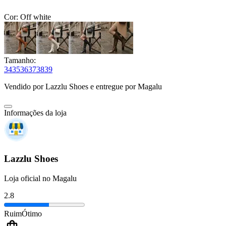
Cor:
Off white
Tamanho:
34
35
36
37
38
39
Vendido por
Lazzlu Shoes
e entregue por
Magalu
Informações da loja
Lazzlu Shoes
Loja oficial no Magalu
2.8
Ruim
Ótimo