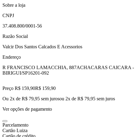
Sobre a loja
CNPJ
37.408.800/0001-56
Razão Social
Valcir Dos Santos Calcados E Acessorios
Endereço
R FRANCISCO LAMACCHIA, 887A
CHACARAS CAICARA -
BIRIGUI/SP
16201-092
Preço R$ 159,90
R$
159
,
90
Ou 2x de R$ 79,95 sem juros
ou
2
x de
R$ 79,95
sem juros
Ver opções de pagamento
Parcelamento
Cartão Luiza
Cartão de crédito