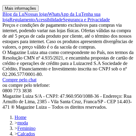
Mais informações
Blog da Lu
Nossas lojas
WhatsApp da Lu
Tenha sua
loja
Regulamento
Acessibilidade
Segurança e Privacidade
Preços e condições de pagamento exclusivos para compras via
internet, podendo variar nas lojas físicas. Ofertas válidas na compra
de até 5 peças de cada produto por cliente, até o término dos nossos
estoques para internet. Caso os produtos apresentem divergências de
valores, o preço válido é o da sacola de compras.
O Magazine Luiza atua como correspondente no País, nos termos da
Resolução CMN nº 4.935/2021, e encaminha propostas de cartão de
crédito e operações de crédito para a Luizacred S.A Sociedade de
Crédito, Financiamento e Investimento inscrita no CNPJ sob o nº
02.206.577/0001-80.
Compre pelo chat
ou compre pelo telefone:
0800 773 3838
Magazine Luiza S/A - CNPJ: 47.960.950/1088-36 - Endereço: Rua
Arnulfo de Lima, 2385 - Vila Santa Cruz, Franca/SP - CEP 14.403-
471 ® Magazine Luiza – Todos os direitos reservados.
Home
>
moda
>
Feminino
>
Calçados