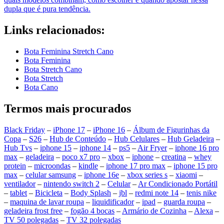
dupla que é pura tendência.
Links relacionados:
Bota Feminina Stretch Cano
Bota Feminina
Bota Stretch Cano
Bota Stretch
Bota Cano
Termos mais procurados
Black Friday
–
iPhone 17
–
iPhone 16
–
Álbum de Figurinhas da
Copa
–
S26
–
Hub de Conteúdo
–
Hub Celulares
–
Hub Geladeira
–
Hub Tvs
–
iphone 15
–
iphone 14
–
ps5
–
Air Fryer
–
iphone 16 pro
max
–
geladeira
–
poco x7 pro
–
xbox
–
iphone
–
creatina
–
whey
protein
–
microondas
–
kindle
–
iphone 17 pro max
–
iphone 15 pro
max
–
celular samsung
–
iphone 16e
–
xbox series s
–
xiaomi
–
ventilador
–
nintendo switch 2
–
Celular
–
Ar Condicionado Portátil
–
tablet
–
Bicicleta
–
Body Splash
–
jbl
–
redmi note 14
–
tenis nike
–
maquina de lavar roupa
–
liquidificador
–
ipad
–
guarda roupa
–
geladeira frost free
–
fogão 4 bocas
–
Armário de Cozinha
–
Alexa
–
TV 50 polegadas
–
TV 32 polegadas