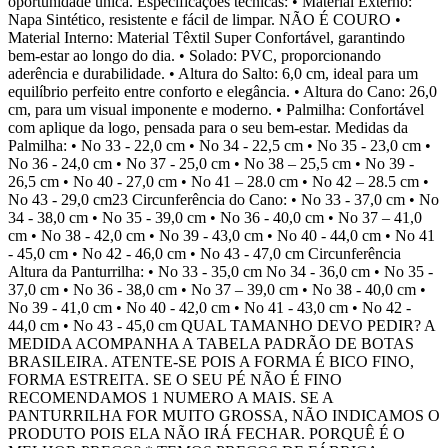
oportunidade única. Especificações técnicas: • Material Externo:
Napa Sintético, resistente e fácil de limpar. NÃO É COURO •
Material Interno: Material Têxtil Super Confortável, garantindo
bem-estar ao longo do dia. • Solado: PVC, proporcionando
aderência e durabilidade. • Altura do Salto: 6,0 cm, ideal para um
equilíbrio perfeito entre conforto e elegância. • Altura do Cano: 26,0
cm, para um visual imponente e moderno. • Palmilha: Confortável
com aplique da logo, pensada para o seu bem-estar. Medidas da
Palmilha: • No 33 - 22,0 cm • No 34 - 22,5 cm • No 35 - 23,0 cm •
No 36 - 24,0 cm • No 37 - 25,0 cm • No 38 – 25,5 cm • No 39 -
26,5 cm • No 40 - 27,0 cm • No 41 – 28.0 cm • No 42 – 28.5 cm •
No 43 - 29,0 cm23 Circunferência do Cano: • No 33 - 37,0 cm • No
34 - 38,0 cm • No 35 - 39,0 cm • No 36 - 40,0 cm • No 37 – 41,0
cm • No 38 - 42,0 cm • No 39 - 43,0 cm • No 40 - 44,0 cm • No 41
- 45,0 cm • No 42 - 46,0 cm • No 43 - 47,0 cm Circunferência
Altura da Panturrilha: • No 33 - 35,0 cm No 34 - 36,0 cm • No 35 -
37,0 cm • No 36 - 38,0 cm • No 37 – 39,0 cm • No 38 - 40,0 cm •
No 39 - 41,0 cm • No 40 - 42,0 cm • No 41 - 43,0 cm • No 42 -
44,0 cm • No 43 - 45,0 cm QUAL TAMANHO DEVO PEDIR? A
MEDIDA ACOMPANHA A TABELA PADRÃO DE BOTAS
BRASILEIRA. ATENTE-SE POIS A FORMA É BICO FINO,
FORMA ESTREITA. SE O SEU PÉ NÃO É FINO
RECOMENDAMOS 1 NUMERO A MAIS. SE A
PANTURRILHA FOR MUITO GROSSA, NÃO INDICAMOS O
PRODUTO POIS ELA NÃO IRÁ FECHAR. PORQUÊ É O