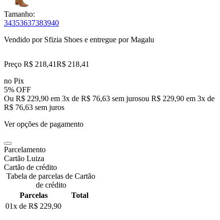
Tamanho:
34
35
36
37
38
39
40
Vendido por
Sfizia Shoes
e entregue por
Magalu
Preço R$ 218,41
R$
218
,
41
no Pix
5% OFF
Ou R$ 229,90 em 3x de R$ 76,63 sem juros
ou
R$ 229,90
em
3
x de
R$ 76,63
sem juros
Ver opções de pagamento
Parcelamento
Cartão Luiza
Cartão de crédito
Tabela de parcelas de Cartão
de crédito
Parcelas
Total
01x de
R$ 229,90