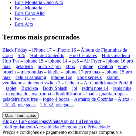
Bota Montaria Cano Alto
Bota Montaria
Bota Cano Alto
Bota Cano
Bota Alto
Termos mais procurados
Black Friday
–
iPhone 17
–
iPhone 16
–
Álbum de Figurinhas da
Copa
–
S26
–
Hub de Conteúdo
–
Hub Celulares
–
Hub Geladeira
–
Hub Tvs
–
iphone 15
–
iphone 14
–
ps5
–
Air Fryer
–
iphone 16 pro
max
–
geladeira
–
poco x7 pro
–
xbox
–
iphone
–
creatina
–
whey
protein
–
microondas
–
kindle
–
iphone 17 pro max
–
iphone 15 pro
max
–
celular samsung
–
iphone 16e
–
xbox series s
–
xiaomi
–
ventilador
–
nintendo switch 2
–
Celular
–
Ar Condicionado Portátil
–
tablet
–
Bicicleta
–
Body Splash
–
jbl
–
redmi note 14
–
tenis nike
–
maquina de lavar roupa
–
liquidificador
–
ipad
–
guarda roupa
–
geladeira frost free
–
fogão 4 bocas
–
Armário de Cozinha
–
Alexa
–
TV 50 polegadas
–
TV 32 polegadas
Mais informações
Blog da Lu
Nossas lojas
WhatsApp da Lu
Tenha sua
loja
Regulamento
Acessibilidade
Segurança e Privacidade
Preços e condições de pagamento exclusivos para compras via