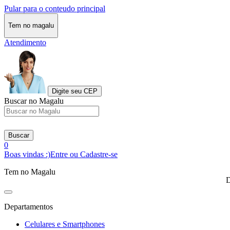
Pular para o conteudo principal
Tem no magalu
Atendimento
Digite seu CEP
Buscar no Magalu
Buscar
0
Boas vindas :)
Entre ou Cadastre-se
Tem no Magalu
D
Departamentos
Celulares e Smartphones