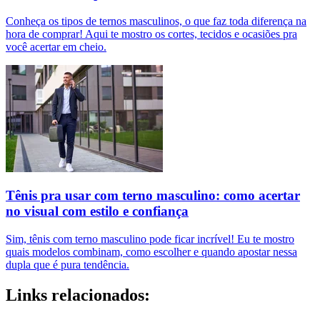
Conheça os tipos de ternos masculinos, o que faz toda diferença na
hora de comprar! Aqui te mostro os cortes, tecidos e ocasiões pra
você acertar em cheio.
Tênis pra usar com terno masculino: como acertar
no visual com estilo e confiança
Sim, tênis com terno masculino pode ficar incrível! Eu te mostro
quais modelos combinam, como escolher e quando apostar nessa
dupla que é pura tendência.
Links relacionados: