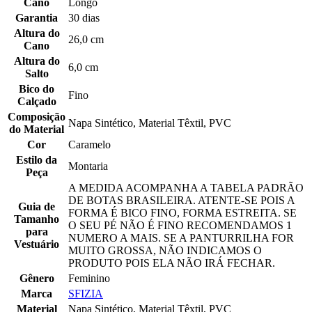
Cano
Longo
Garantia
30 dias
Altura do
26,0 cm
Cano
Altura do
6,0 cm
Salto
Bico do
Fino
Calçado
Composição
Napa Sintético, Material Têxtil, PVC
do Material
Cor
Caramelo
Estilo da
Montaria
Peça
A MEDIDA ACOMPANHA A TABELA PADRÃO
DE BOTAS BRASILEIRA. ATENTE-SE POIS A
Guia de
FORMA É BICO FINO, FORMA ESTREITA. SE
Tamanho
O SEU PÉ NÃO É FINO RECOMENDAMOS 1
para
NUMERO A MAIS. SE A PANTURRILHA FOR
Vestuário
MUITO GROSSA, NÃO INDICAMOS O
PRODUTO POIS ELA NÃO IRÁ FECHAR.
Gênero
Feminino
Marca
SFIZIA
Material
Napa Sintético, Material Têxtil, PVC