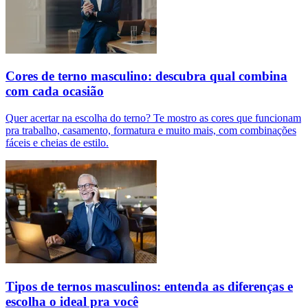
Cores de terno masculino: descubra qual combina
com cada ocasião
Quer acertar na escolha do terno? Te mostro as cores que funcionam
pra trabalho, casamento, formatura e muito mais, com combinações
fáceis e cheias de estilo.
Tipos de ternos masculinos: entenda as diferenças e
escolha o ideal pra você