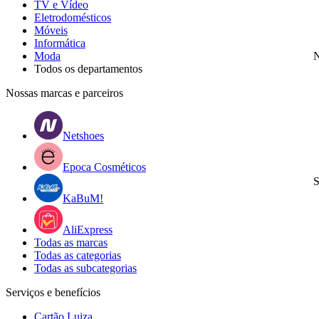
TV e Vídeo
Eletrodomésticos
Móveis
Informática
Moda
N
Todos os departamentos
Nossas marcas e parceiros
Netshoes
Epoca Cosméticos
S
KaBuM!
AliExpress
Todas as marcas
Todas as categorias
Todas as subcategorias
Serviços e benefícios
Cartão Luiza