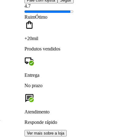
Fale com lojista
Seguir
4.7
Ruim
Ótimo
+20mil
Produtos vendidos
Entrega
No prazo
Atendimento
m
Responde rápido
Ver mais sobre a loja