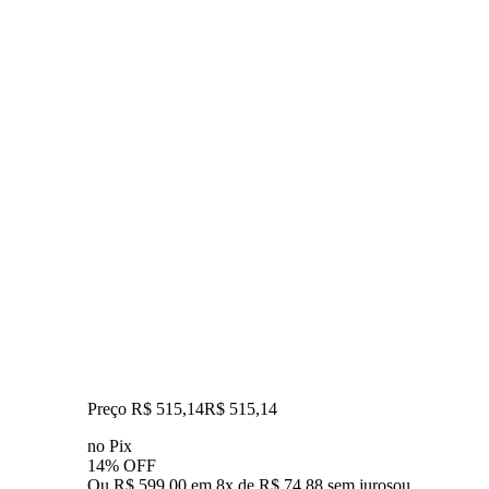
Preço R$ 515,14
R$
515
,
14
no Pix
14% OFF
Ou R$ 599,00 em 8x de R$ 74,88 sem juros
ou