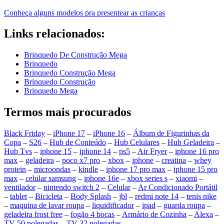
Conheça alguns modelos pra presentear as crianças
Links relacionados:
Brinquedo De Construção Mega
Brinquedo
Brinquedo Construção Mega
Brinquedo Construção
Brinquedo Mega
Termos mais procurados
Black Friday
–
iPhone 17
–
iPhone 16
–
Álbum de Figurinhas da
Copa
–
S26
–
Hub de Conteúdo
–
Hub Celulares
–
Hub Geladeira
–
Hub Tvs
–
iphone 15
–
iphone 14
–
ps5
–
Air Fryer
–
iphone 16 pro
max
–
geladeira
–
poco x7 pro
–
xbox
–
iphone
–
creatina
–
whey
protein
–
microondas
–
kindle
–
iphone 17 pro max
–
iphone 15 pro
max
–
celular samsung
–
iphone 16e
–
xbox series s
–
xiaomi
–
ventilador
–
nintendo switch 2
–
Celular
–
Ar Condicionado Portátil
–
tablet
–
Bicicleta
–
Body Splash
–
jbl
–
redmi note 14
–
tenis nike
–
maquina de lavar roupa
–
liquidificador
–
ipad
–
guarda roupa
–
geladeira frost free
–
fogão 4 bocas
–
Armário de Cozinha
–
Alexa
–
TV 50 polegadas
–
TV 32 polegadas