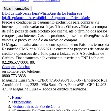
Mais informações
Blog da Lu
Nossas lojas
WhatsApp da Lu
Tenha sua
loja
Regulamento
Acessibilidade
Segurança e Privacidade
Preços e condições de pagamento exclusivos para compras via
internet, podendo variar nas lojas físicas. Ofertas válidas na compra
de até 5 peças de cada produto por cliente, até o término dos nossos
estoques para internet. Caso os produtos apresentem divergências de
valores, o preço válido é o da sacola de compras.
O Magazine Luiza atua como correspondente no País, nos termos da
Resolução CMN nº 4.935/2021, e encaminha propostas de cartão de
crédito e operações de crédito para a Luizacred S.A Sociedade de
Crédito, Financiamento e Investimento inscrita no CNPJ sob o nº
02.206.577/0001-80.
Compre pelo chat
ou compre pelo telefone:
0800 773 3838
Magazine Luiza S/A - CNPJ: 47.960.950/1088-36 - Endereço: Rua
Arnulfo de Lima, 2385 - Vila Santa Cruz, Franca/SP - CEP 14.403-
471 ® Magazine Luiza – Todos os direitos reservados.
Home
>
brinquedos
>
Brincadeiras de Faz de Conta
>
Brinquedo De Construção Mega Trucks Com Controle