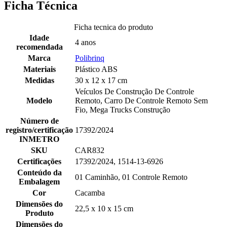
Ficha Técnica
Ficha tecnica do produto
Idade
4 anos
recomendada
Marca
Polibrinq
Materiais
Plástico ABS
Medidas
30 x 12 x 17 cm
Veículos De Construção De Controle
Modelo
Remoto, Carro De Controle Remoto Sem
Fio, Mega Trucks Construção
Número de
registro/certificação
17392/2024
INMETRO
SKU
CAR832
Certificações
17392/2024, 1514-13-6926
Conteúdo da
01 Caminhão, 01 Controle Remoto
Embalagem
Cor
Cacamba
Dimensões do
22,5 x 10 x 15 cm
Produto
Dimensões do