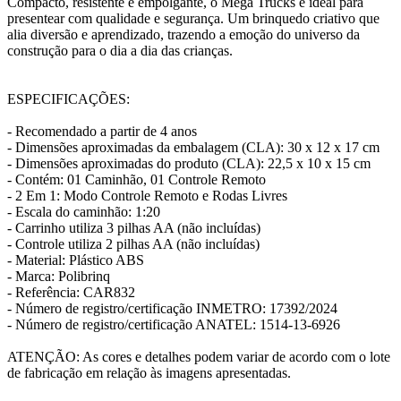
Compacto, resistente e empolgante, o Mega Trucks é ideal para
presentear com qualidade e segurança. Um brinquedo criativo que
alia diversão e aprendizado, trazendo a emoção do universo da
construção para o dia a dia das crianças.
ESPECIFICAÇÕES:
- Recomendado a partir de 4 anos
- Dimensões aproximadas da embalagem (CLA): 30 x 12 x 17 cm
- Dimensões aproximadas do produto (CLA): 22,5 x 10 x 15 cm
- Contém: 01 Caminhão, 01 Controle Remoto
- 2 Em 1: Modo Controle Remoto e Rodas Livres
- Escala do caminhão: 1:20
- Carrinho utiliza 3 pilhas AA (não incluídas)
- Controle utiliza 2 pilhas AA (não incluídas)
- Material: Plástico ABS
- Marca: Polibrinq
- Referência: CAR832
- Número de registro/certificação INMETRO: 17392/2024
- Número de registro/certificação ANATEL: 1514-13-6926
ATENÇÃO: As cores e detalhes podem variar de acordo com o lote
de fabricação em relação às imagens apresentadas.