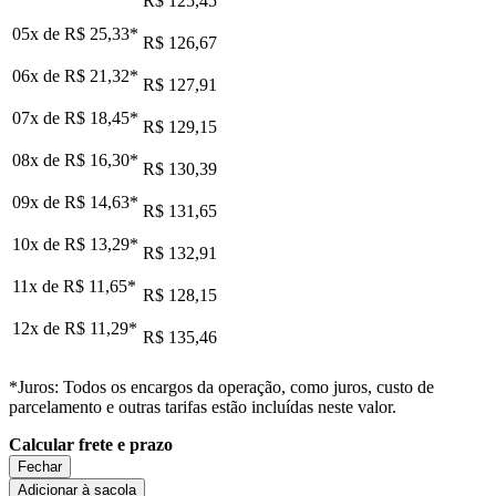
R$ 125,45
05x de
R$ 25,33
*
R$ 126,67
06x de
R$ 21,32
*
R$ 127,91
07x de
R$ 18,45
*
R$ 129,15
08x de
R$ 16,30
*
R$ 130,39
09x de
R$ 14,63
*
R$ 131,65
10x de
R$ 13,29
*
R$ 132,91
11x de
R$ 11,65
*
R$ 128,15
12x de
R$ 11,29
*
R$ 135,46
*Juros: Todos os encargos da operação, como juros, custo de
parcelamento e outras tarifas estão incluídas neste valor.
Calcular frete e prazo
Fechar
Adicionar à sacola