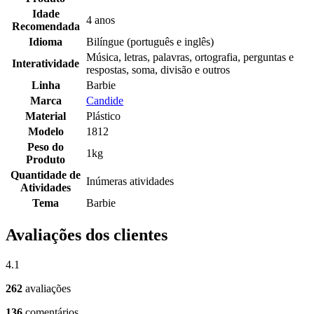
Idade
4 anos
Recomendada
Idioma
Bilíngue (português e inglês)
Música, letras, palavras, ortografia, perguntas e
Interatividade
respostas, soma, divisão e outros
Linha
Barbie
Marca
Candide
Material
Plástico
Modelo
1812
Peso do
1kg
Produto
Quantidade de
Inúmeras atividades
Atividades
Tema
Barbie
Avaliações dos clientes
4.1
262
avaliações
136
comentários