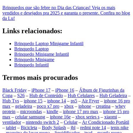
Brinquedos que são febre no Dia das Crianças! Veja os mais
vendidos e desejados pra 2025 e garanta o presente. Confira no blog
da Lu!
Links relacionados:
Brinquedo Laptop Minigame Infantil
Brinquedo Laptop
Brinquedo Minigame Infantil
Brinquedo Minigame
Brinquedo Infantil
Termos mais procurados
Black Friday
–
iPhone 17
–
iPhone 16
–
Álbum de Figurinhas da
Copa
–
S26
–
Hub de Conteúdo
–
Hub Celulares
–
Hub Geladeira
–
Hub Tvs
–
iphone 15
–
iphone 14
–
ps5
–
Air Fryer
–
iphone 16 pro
max
–
geladeira
–
poco x7 pro
–
xbox
–
iphone
–
creatina
–
whey
protein
–
microondas
–
kindle
–
iphone 17 pro max
–
iphone 15 pro
max
–
celular samsung
–
iphone 16e
–
xbox series s
–
xiaomi
–
ventilador
–
nintendo switch 2
–
Celular
–
Ar Condicionado Portátil
–
tablet
–
Bicicleta
–
Body Splash
–
jbl
–
redmi note 14
–
tenis nike
–
maquina de lavar roupa
–
liquidificador
–
ipad
–
guarda roupa
–