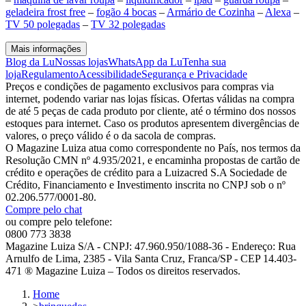
geladeira frost free
–
fogão 4 bocas
–
Armário de Cozinha
–
Alexa
–
TV 50 polegadas
–
TV 32 polegadas
Mais informações
Blog da Lu
Nossas lojas
WhatsApp da Lu
Tenha sua
loja
Regulamento
Acessibilidade
Segurança e Privacidade
Preços e condições de pagamento exclusivos para compras via
internet, podendo variar nas lojas físicas. Ofertas válidas na compra
de até 5 peças de cada produto por cliente, até o término dos nossos
estoques para internet. Caso os produtos apresentem divergências de
valores, o preço válido é o da sacola de compras.
O Magazine Luiza atua como correspondente no País, nos termos da
Resolução CMN nº 4.935/2021, e encaminha propostas de cartão de
crédito e operações de crédito para a Luizacred S.A Sociedade de
Crédito, Financiamento e Investimento inscrita no CNPJ sob o nº
02.206.577/0001-80.
Compre pelo chat
ou compre pelo telefone:
0800 773 3838
Magazine Luiza S/A - CNPJ: 47.960.950/1088-36 - Endereço: Rua
Arnulfo de Lima, 2385 - Vila Santa Cruz, Franca/SP - CEP 14.403-
471 ® Magazine Luiza – Todos os direitos reservados.
Home