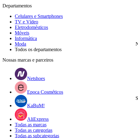
Departamentos
Celulares e Smartphones
TV e Vídeo
Eletrodomésticos
Móveis
Informática
Moda
N
Todos os departamentos
Nossas marcas e parceiros
Netshoes
Epoca Cosméticos
S
KaBuM!
AliExpress
Todas as marcas
Todas as categorias
Todas as subcategorias