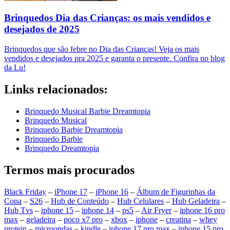
Brinquedos Dia das Crianças: os mais vendidos e
desejados de 2025
Brinquedos que são febre no Dia das Crianças! Veja os mais
vendidos e desejados pra 2025 e garanta o presente. Confira no blog
da Lu!
Links relacionados:
Brinquedo Musical Barbie Dreamtopia
Brinquedo Musical
Brinquedo Barbie Dreamtopia
Brinquedo Barbie
Brinquedo Dreamtopia
Termos mais procurados
Black Friday
–
iPhone 17
–
iPhone 16
–
Álbum de Figurinhas da
Copa
–
S26
–
Hub de Conteúdo
–
Hub Celulares
–
Hub Geladeira
–
Hub Tvs
–
iphone 15
–
iphone 14
–
ps5
–
Air Fryer
–
iphone 16 pro
max
–
geladeira
–
poco x7 pro
–
xbox
–
iphone
–
creatina
–
whey
protein
–
microondas
–
kindle
–
iphone 17 pro max
–
iphone 15 pro