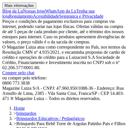
Mais informações
Blog da Lu
Nossas lojas
WhatsApp da Lu
Tenha sua
loja
Regulamento
Acessibilidade
Segurança e Privacidade
Preços e condições de pagamento exclusivos para compras via
internet, podendo variar nas lojas físicas. Ofertas válidas na compra
de até 5 peças de cada produto por cliente, até o término dos nossos
estoques para internet. Caso os produtos apresentem divergências de
valores, o preço válido é o da sacola de compras.
O Magazine Luiza atua como correspondente no País, nos termos da
Resolução CMN nº 4.935/2021, e encaminha propostas de cartão de
crédito e operações de crédito para a Luizacred S.A Sociedade de
Crédito, Financiamento e Investimento inscrita no CNPJ sob o nº
02.206.577/0001-80.
Compre pelo chat
ou compre pelo telefone:
0800 773 3838
Magazine Luiza S/A - CNPJ: 47.960.950/1088-36 - Endereço: Rua
Arnulfo de Lima, 2385 - Vila Santa Cruz, Franca/SP - CEP 14.403-
471 ® Magazine Luiza – Todos os direitos reservados.
Home
>
brinquedos
>
Brinquedos Educativos / Pedagógicos
>
Brinquedo Para Bebê Torre de Argolas Patinho Pais e Filhos