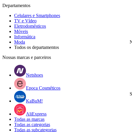
Departamentos
Celulares e Smartphones
TV e Vídeo
Eletrodomésticos
Móveis
Informática
Moda
N
Todos os departamentos
Nossas marcas e parceiros
Netshoes
Epoca Cosméticos
S
KaBuM!
AliExpress
Todas as marcas
Todas as categorias
Todas as subcategorias