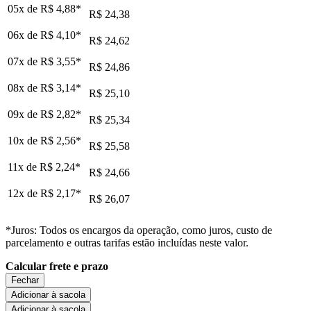
05x de
R$ 4,88
*
R$ 24,38
06x de
R$ 4,10
*
R$ 24,62
07x de
R$ 3,55
*
R$ 24,86
08x de
R$ 3,14
*
R$ 25,10
09x de
R$ 2,82
*
R$ 25,34
10x de
R$ 2,56
*
R$ 25,58
11x de
R$ 2,24
*
R$ 24,66
12x de
R$ 2,17
*
R$ 26,07
*Juros: Todos os encargos da operação, como juros, custo de
parcelamento e outras tarifas estão incluídas neste valor.
Calcular frete e prazo
Fechar
Adicionar à sacola
Adicionar à sacola