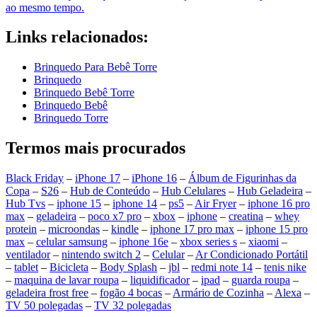
ao mesmo tempo.
Links relacionados:
Brinquedo Para Bebê Torre
Brinquedo
Brinquedo Bebê Torre
Brinquedo Bebê
Brinquedo Torre
Termos mais procurados
Black Friday
–
iPhone 17
–
iPhone 16
–
Álbum de Figurinhas da
Copa
–
S26
–
Hub de Conteúdo
–
Hub Celulares
–
Hub Geladeira
–
Hub Tvs
–
iphone 15
–
iphone 14
–
ps5
–
Air Fryer
–
iphone 16 pro
max
–
geladeira
–
poco x7 pro
–
xbox
–
iphone
–
creatina
–
whey
protein
–
microondas
–
kindle
–
iphone 17 pro max
–
iphone 15 pro
max
–
celular samsung
–
iphone 16e
–
xbox series s
–
xiaomi
–
ventilador
–
nintendo switch 2
–
Celular
–
Ar Condicionado Portátil
–
tablet
–
Bicicleta
–
Body Splash
–
jbl
–
redmi note 14
–
tenis nike
–
maquina de lavar roupa
–
liquidificador
–
ipad
–
guarda roupa
–
geladeira frost free
–
fogão 4 bocas
–
Armário de Cozinha
–
Alexa
–
TV 50 polegadas
–
TV 32 polegadas