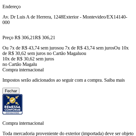
Endereço
Av. Dr Luis A de Herrera, 1248
Exterior - Montevideo/EX
14140-
000
Preço R$ 306,21
R$
306
,
21
Ou 7x de R$ 43,74 sem juros
ou
7
x de
R$ 43,74
sem juros
Ou 10x
de R$ 30,62 sem juros no Cartão Magalu
ou
10
x de
R$ 30,62
sem juros
no Cartão Magalu
Compra internacional
Impostos serão adicionados ao seguir com a compra.
Saiba mais
Fechar
Compra internacional
Toda mercadoria proveniente do exterior (importada) deve ser objeto