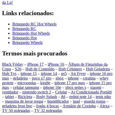
da Lu!
Links relacionados:
Brinquedo RC Hot Wheels
Brinquedo RC
Brinquedo Hot Wheels
Brinquedo Hot
Brinquedo Wheels
Termos mais procurados
Black Friday
–
iPhone 17
–
iPhone 16
–
Álbum de Figurinhas da
Copa
–
S26
–
Hub de Conteúdo
–
Hub Celulares
–
Hub Geladeira
–
Hub Tvs
–
iphone 15
–
iphone 14
–
ps5
–
Air Fryer
–
iphone 16 pro
max
–
geladeira
–
poco x7 pro
–
xbox
–
iphone
–
creatina
–
whey
protein
–
microondas
–
kindle
–
iphone 17 pro max
–
iphone 15 pro
max
–
celular samsung
–
iphone 16e
–
xbox series s
–
xiaomi
–
ventilador
–
nintendo switch 2
–
Celular
–
Ar Condicionado Portátil
–
tablet
–
Bicicleta
–
Body Splash
–
jbl
–
redmi note 14
–
tenis nike
–
maquina de lavar roupa
–
liquidificador
–
ipad
–
guarda roupa
–
geladeira frost free
–
fogão 4 bocas
–
Armário de Cozinha
–
Alexa
–
TV 50 polegadas
–
TV 32 polegadas