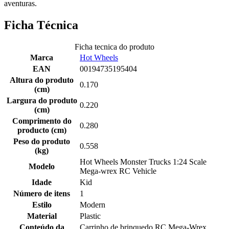
aventuras.
Ficha Técnica
Ficha tecnica do produto
Marca
Hot Wheels
EAN
00194735195404
Altura do produto
0.170
(cm)
Largura do produto
0.220
(cm)
Comprimento do
0.280
producto (cm)
Peso do produto
0.558
(kg)
Hot Wheels Monster Trucks 1:24 Scale
Modelo
Mega-wrex RC Vehicle
Idade
Kid
Número de itens
1
Estilo
Modern
Material
Plastic
Conteúdo da
Carrinho de brinquedo RC Mega-Wrex,