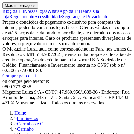
Mais informações
Blog da Lu
Nossas lojas
WhatsApp da Lu
Tenha sua
loja
Regulamento
Acessibilidade
Segurança e Privacidade
Preços e condições de pagamento exclusivos para compras via
internet, podendo variar nas lojas físicas. Ofertas válidas na compra
de até 5 peças de cada produto por cliente, até o término dos nossos
estoques para internet. Caso os produtos apresentem divergências de
valores, o preço válido é o da sacola de compras.
O Magazine Luiza atua como correspondente no País, nos termos da
Resolução CMN nº 4.935/2021, e encaminha propostas de cartão de
crédito e operações de crédito para a Luizacred S.A Sociedade de
Crédito, Financiamento e Investimento inscrita no CNPJ sob o nº
02.206.577/0001-80.
Compre pelo chat
ou compre pelo telefone:
0800 773 3838
Magazine Luiza S/A - CNPJ: 47.960.950/1088-36 - Endereço: Rua
Arnulfo de Lima, 2385 - Vila Santa Cruz, Franca/SP - CEP 14.403-
471 ® Magazine Luiza – Todos os direitos reservados.
Home
>
brinquedos
>
Carrinhos e Cia
>
Carrinho