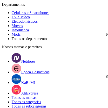
Departamentos
Celulares e Smartphones
TV e Vídeo
Eletrodomésticos
Móveis
Informática
Moda
N
Todos os departamentos
Nossas marcas e parceiros
Netshoes
Epoca Cosméticos
S
KaBuM!
AliExpress
Todas as marcas
Todas as categorias
Todas as subcategorias