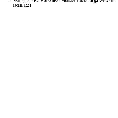
>
Brinquedo RC Hot Wheels Monster Trucks Mega-Wrex em
escala 1:24