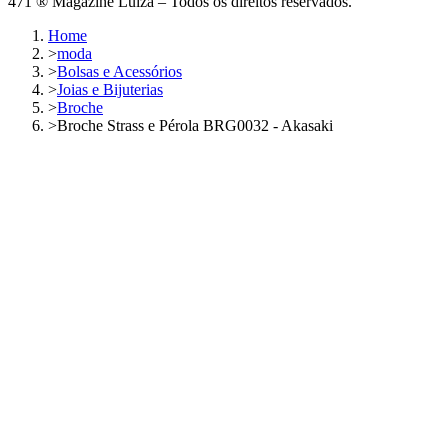
471 ® Magazine Luiza – Todos os direitos reservados.
Home
>
moda
>
Bolsas e Acessórios
>
Joias e Bijuterias
>
Broche
>
Broche Strass e Pérola BRG0032 - Akasaki