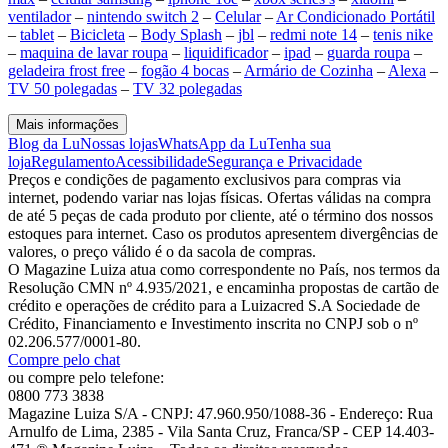
ventilador
–
nintendo switch 2
–
Celular
–
Ar Condicionado Portátil
–
tablet
–
Bicicleta
–
Body Splash
–
jbl
–
redmi note 14
–
tenis nike
–
maquina de lavar roupa
–
liquidificador
–
ipad
–
guarda roupa
–
geladeira frost free
–
fogão 4 bocas
–
Armário de Cozinha
–
Alexa
–
TV 50 polegadas
–
TV 32 polegadas
Mais informações
Blog da Lu
Nossas lojas
WhatsApp da Lu
Tenha sua
loja
Regulamento
Acessibilidade
Segurança e Privacidade
Preços e condições de pagamento exclusivos para compras via
internet, podendo variar nas lojas físicas. Ofertas válidas na compra
de até 5 peças de cada produto por cliente, até o término dos nossos
estoques para internet. Caso os produtos apresentem divergências de
valores, o preço válido é o da sacola de compras.
O Magazine Luiza atua como correspondente no País, nos termos da
Resolução CMN nº 4.935/2021, e encaminha propostas de cartão de
crédito e operações de crédito para a Luizacred S.A Sociedade de
Crédito, Financiamento e Investimento inscrita no CNPJ sob o nº
02.206.577/0001-80.
Compre pelo chat
ou compre pelo telefone:
0800 773 3838
Magazine Luiza S/A - CNPJ: 47.960.950/1088-36 - Endereço: Rua
Arnulfo de Lima, 2385 - Vila Santa Cruz, Franca/SP - CEP 14.403-