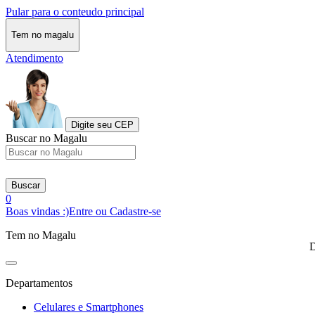
Pular para o conteudo principal
Tem no magalu
Atendimento
Digite seu CEP
Buscar no Magalu
Buscar
0
Boas vindas :)
Entre ou Cadastre-se
Tem no Magalu
D
Departamentos
Celulares e Smartphones