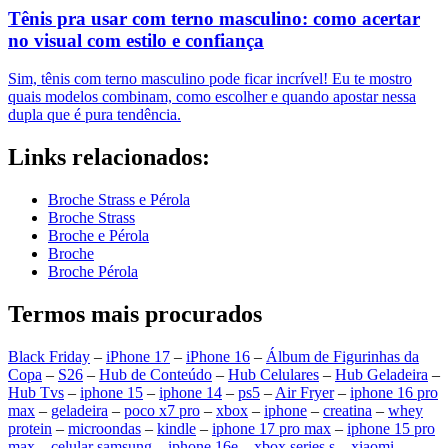
Tênis pra usar com terno masculino: como acertar
no visual com estilo e confiança
Sim, tênis com terno masculino pode ficar incrível! Eu te mostro
quais modelos combinam, como escolher e quando apostar nessa
dupla que é pura tendência.
Links relacionados:
Broche Strass e Pérola
Broche Strass
Broche e Pérola
Broche
Broche Pérola
Termos mais procurados
Black Friday
–
iPhone 17
–
iPhone 16
–
Álbum de Figurinhas da
Copa
–
S26
–
Hub de Conteúdo
–
Hub Celulares
–
Hub Geladeira
–
Hub Tvs
–
iphone 15
–
iphone 14
–
ps5
–
Air Fryer
–
iphone 16 pro
max
–
geladeira
–
poco x7 pro
–
xbox
–
iphone
–
creatina
–
whey
protein
–
microondas
–
kindle
–
iphone 17 pro max
–
iphone 15 pro
max
–
celular samsung
–
iphone 16e
–
xbox series s
–
xiaomi
–