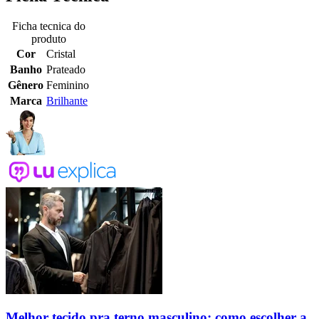
Ficha tecnica do
produto
Cor
Cristal
Banho
Prateado
Gênero
Feminino
Marca
Brilhante
Melhor tecido pra terno masculino: como escolher a