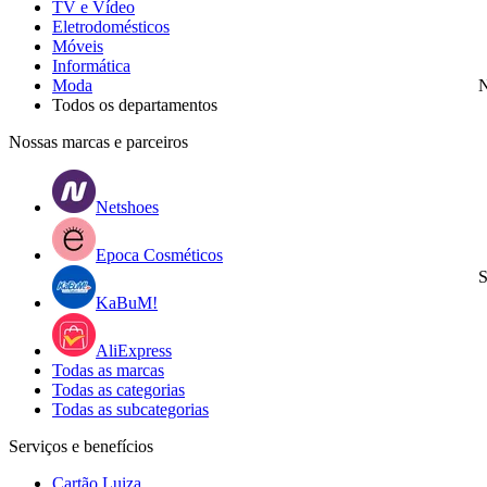
TV e Vídeo
Eletrodomésticos
Móveis
Informática
Moda
N
Todos os departamentos
Nossas marcas e parceiros
Netshoes
Epoca Cosméticos
S
KaBuM!
AliExpress
Todas as marcas
Todas as categorias
Todas as subcategorias
Serviços e benefícios
Cartão Luiza