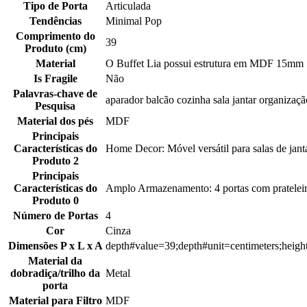
Tipo de Porta
Articulada
Tendências
Minimal Pop
Comprimento do
39
Produto (cm)
Material
O Buffet Lia possui estrutura em MDF 15mm |
Is Fragile
Não
Palavras-chave de
aparador balcão cozinha sala jantar organizaç
Pesquisa
Material dos pés
MDF
Principais
Características do
Home Decor: Móvel versátil para salas de janta
Produto 2
Principais
Características do
Amplo Armazenamento: 4 portas com prateleira
Produto 0
Número de Portas
4
Cor
Cinza
Dimensões P x L x A
depth#value=39;depth#unit=centimeters;heigh
Material da
dobradiça/trilho da
Metal
porta
Material para Filtro
MDF