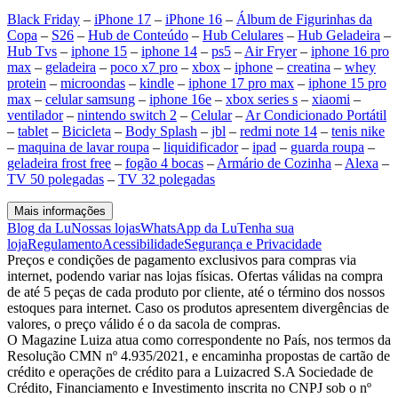
Black Friday
–
iPhone 17
–
iPhone 16
–
Álbum de Figurinhas da
Copa
–
S26
–
Hub de Conteúdo
–
Hub Celulares
–
Hub Geladeira
–
Hub Tvs
–
iphone 15
–
iphone 14
–
ps5
–
Air Fryer
–
iphone 16 pro
max
–
geladeira
–
poco x7 pro
–
xbox
–
iphone
–
creatina
–
whey
protein
–
microondas
–
kindle
–
iphone 17 pro max
–
iphone 15 pro
max
–
celular samsung
–
iphone 16e
–
xbox series s
–
xiaomi
–
ventilador
–
nintendo switch 2
–
Celular
–
Ar Condicionado Portátil
–
tablet
–
Bicicleta
–
Body Splash
–
jbl
–
redmi note 14
–
tenis nike
–
maquina de lavar roupa
–
liquidificador
–
ipad
–
guarda roupa
–
geladeira frost free
–
fogão 4 bocas
–
Armário de Cozinha
–
Alexa
–
TV 50 polegadas
–
TV 32 polegadas
Mais informações
Blog da Lu
Nossas lojas
WhatsApp da Lu
Tenha sua
loja
Regulamento
Acessibilidade
Segurança e Privacidade
Preços e condições de pagamento exclusivos para compras via
internet, podendo variar nas lojas físicas. Ofertas válidas na compra
de até 5 peças de cada produto por cliente, até o término dos nossos
estoques para internet. Caso os produtos apresentem divergências de
valores, o preço válido é o da sacola de compras.
O Magazine Luiza atua como correspondente no País, nos termos da
Resolução CMN nº 4.935/2021, e encaminha propostas de cartão de
crédito e operações de crédito para a Luizacred S.A Sociedade de
Crédito, Financiamento e Investimento inscrita no CNPJ sob o nº