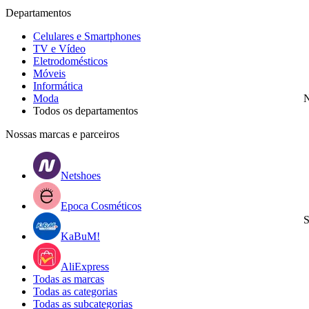
Departamentos
Celulares e Smartphones
TV e Vídeo
Eletrodomésticos
Móveis
Informática
Moda
N
Todos os departamentos
Nossas marcas e parceiros
Netshoes
Epoca Cosméticos
S
KaBuM!
AliExpress
Todas as marcas
Todas as categorias
Todas as subcategorias