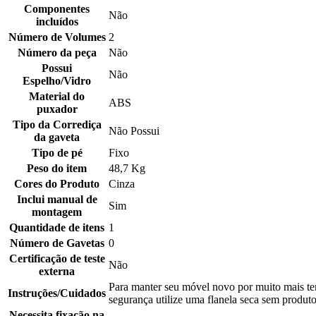
Componentes
Não
incluídos
Número de Volumes
2
Número da peça
Não
Possui
Não
Espelho/Vidro
Material do
ABS
puxador
Tipo da Corrediça
Não Possui
da gaveta
Tipo de pé
Fixo
Peso do item
48,7 Kg
Cores do Produto
Cinza
Inclui manual de
Sim
montagem
Quantidade de itens
1
Número de Gavetas
0
Certificação de teste
Não
externa
Para manter seu móvel novo por muito mais tem
Instruções/Cuidados
segurança utilize uma flanela seca sem produto
Necessita fixação na