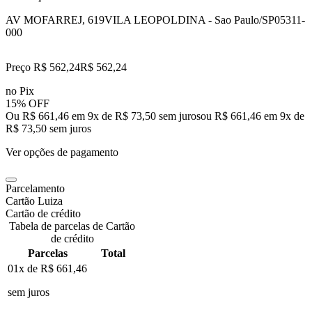
AV MOFARREJ, 619
VILA LEOPOLDINA - Sao Paulo/SP
05311-
000
Preço R$ 562,24
R$
562
,
24
no Pix
15% OFF
Ou R$ 661,46 em 9x de R$ 73,50 sem juros
ou
R$ 661,46
em
9
x de
R$ 73,50
sem juros
Ver opções de pagamento
Parcelamento
Cartão Luiza
Cartão de crédito
Tabela de parcelas de Cartão
de crédito
Parcelas
Total
01x de
R$ 661,46
sem juros