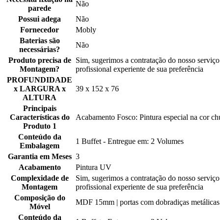
Não
parede
Possui adega
Não
Fornecedor
Mobly
Baterias são
Não
necessárias?
Produto precisa de
Sim, sugerimos a contratação do nosso serviç
Montagem?
profissional experiente de sua preferência
PROFUNDIDADE
x LARGURA x
39 x 152 x 76
ALTURA
Principais
Características do
Acabamento Fosco: Pintura especial na cor chu
Produto 1
Conteúdo da
1 Buffet - Entregue em: 2 Volumes
Embalagem
Garantia em Meses
3
Acabamento
Pintura UV
Complexidade de
Sim, sugerimos a contratação do nosso serviç
Montagem
profissional experiente de sua preferência
Composição do
MDF 15mm | portas com dobradiças metálicas
Móvel
Conteúdo da