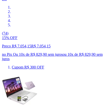
(74)
15% OFF
Preço R$ 7.054,15
R$
7.054
,
15
no Pix
Ou 10x de R$ 829,90 sem juros
ou
10
x de
R$ 829,90
sem
juros
Cupom R$ 300 OFF