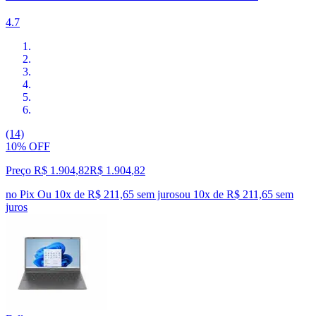
4.7
(14)
10% OFF
Preço R$ 1.904,82
R$
1.904
,
82
no Pix
Ou 10x de R$ 211,65 sem juros
ou
10
x de
R$ 211,65
sem
juros