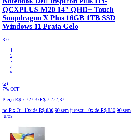
Notebook Dell Inspiron Plus I14-
QCXPLUS-M20 14" QHD+ Touch
Snapdragon X Plus 16GB 1TB SSD
Windows 11 Prata Gelo
3.0
(2)
7% OFF
Preço R$ 7.727,37
R$
7.727
,
37
no Pix
Ou 10x de R$ 830,90 sem juros
ou
10
x de
R$ 830,90
sem
juros