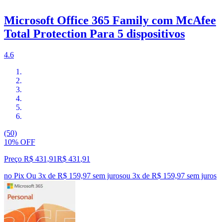
Microsoft Office 365 Family com McAfee
Total Protection Para 5 dispositivos
4.6
(50)
10% OFF
Preço R$ 431,91
R$
431
,
91
no Pix
Ou 3x de R$ 159,97 sem juros
ou
3
x de
R$ 159,97
sem juros