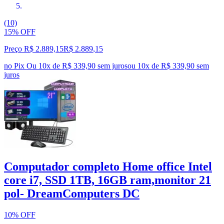
(10)
15% OFF
Preço R$ 2.889,15
R$
2.889
,
15
no Pix
Ou 10x de R$ 339,90 sem juros
ou
10
x de
R$ 339,90
sem
juros
Computador completo Home office Intel
core i7, SSD 1TB, 16GB ram,monitor 21
pol- DreamComputers DC
10% OFF