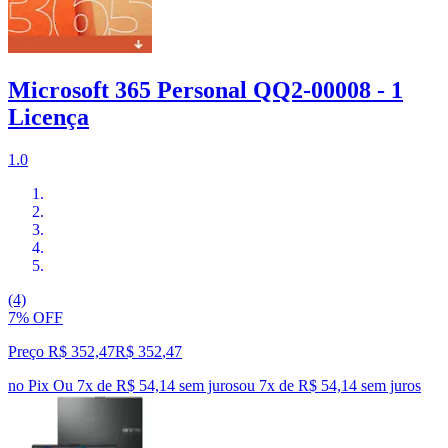
Microsoft 365 Personal QQ2-00008 - 1
Licença
1.0
(4)
7% OFF
Preço R$ 352,47
R$
352
,
47
no Pix
Ou 7x de R$ 54,14 sem juros
ou
7
x de
R$ 54,14
sem juros