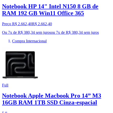
Notebook HP 14" Intel N150 8 GB de
RAM 192 GB Win11 Office 365
Preço R$ 2.662,40
R$
2.662
,
40
Ou 7x de R$ 380,34 sem juros
ou
7
x de
R$ 380,34
sem juros
Compra Internacional
Full
Notebook Apple Macbook Pro 14” M3
16GB RAM 1TB SSD Cinza-espacial