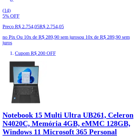
(14)
5% OFF
Preço R$ 2.754,05
R$
2.754
,
05
no Pix
Ou 10x de R$ 289,90 sem juros
ou
10
x de
R$ 289,90
sem
juros
Cupom R$ 200 OFF
Notebook 15 Multi Ultra UB261, Celeron
N4020C, Memória 4GB, eMMC 128GB,
Windows 11 Microsoft 365 Personal