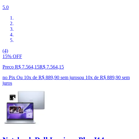
5.0
(4)
15% OFF
Preço R$ 7.564,15
R$
7.564
,
15
no Pix
Ou 10x de R$ 889,90 sem juros
ou
10
x de
R$ 889,90
sem
juros