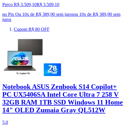
Preço R$ 3.509,10
R$
3.509
,
10
no Pix
Ou 10x de R$ 389,90 sem juros
ou
10
x de
R$ 389,90
sem
juros
Cupom R$ 80 OFF
Notebook ASUS Zenbook S14 Copilot+
PC UX5406SA Intel Core Ultra 7 258 V
32GB RAM 1TB SSD Windows 11 Home
14" OLED Zumaia Gray QL512W
5.0