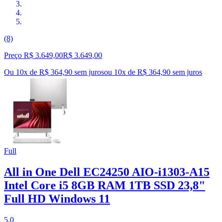
(8)
Preço R$ 3.649,00
R$
3.649
,
00
Ou 10x de R$ 364,90 sem juros
ou
10
x de
R$ 364,90
sem juros
Full
All in One Dell EC24250 AIO-i1303-A15
Intel Core i5 8GB RAM 1TB SSD 23,8"
Full HD Windows 11
5.0