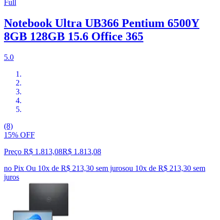
Full
Notebook Ultra UB366 Pentium 6500Y
8GB 128GB 15.6 Office 365
5.0
(8)
15% OFF
Preço R$ 1.813,08
R$
1.813
,
08
no Pix
Ou 10x de R$ 213,30 sem juros
ou
10
x de
R$ 213,30
sem
juros