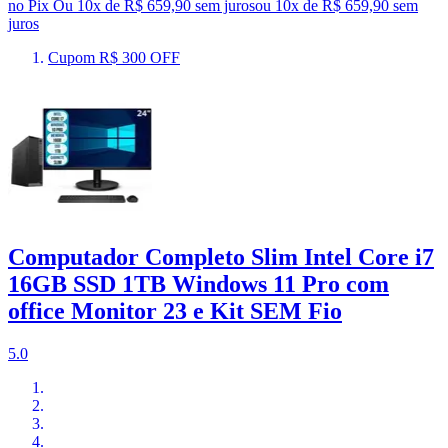
no Pix
Ou 10x de R$ 659,90 sem juros
ou
10
x de
R$ 659,90
sem
juros
Cupom R$ 300 OFF
Computador Completo Slim Intel Core i7
16GB SSD 1TB Windows 11 Pro com
office Monitor 23 e Kit SEM Fio
5.0