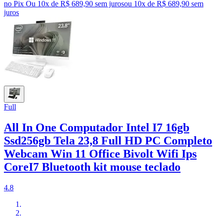
no Pix
Ou 10x de R$ 689,90 sem juros
ou
10
x de
R$ 689,90
sem
juros
Full
All In One Computador Intel I7 16gb
Ssd256gb Tela 23,8 Full HD PC Completo
Webcam Win 11 Office Bivolt Wifi Ips
CoreI7 Bluetooth kit mouse teclado
4.8