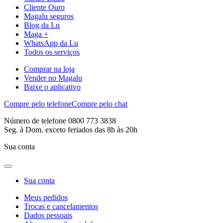
Cliente Ouro
Magalu seguros
Blog da Lu
Maga +
WhatsApp da Lu
Todos os serviços
Comprar na loja
Vender no Magalu
Baixe o aplicativo
Compre pelo telefone
Compre pelo chat
Número de telefone 0800 773 3838
Seg. à Dom. exceto feriados das 8h às 20h
Sua conta
Sua conta
Meus pedidos
Trocas e cancelamentos
Dados pessoais