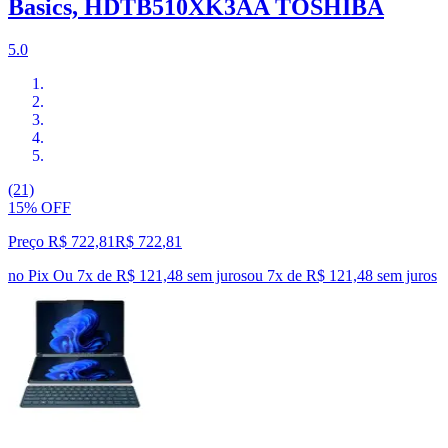
Basics, HDTB510XK3AA TOSHIBA
5.0
(21)
15% OFF
Preço R$ 722,81
R$
722
,
81
no Pix
Ou 7x de R$ 121,48 sem juros
ou
7
x de
R$ 121,48
sem juros