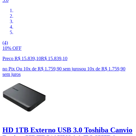
5.0
(4)
10% OFF
Preço R$ 15.839,10
R$
15.839
,
10
no Pix
Ou 10x de R$ 1.759,90 sem juros
ou
10
x de
R$ 1.759,90
sem juros
HD 1TB Externo USB 3.0 Toshiba Canvio