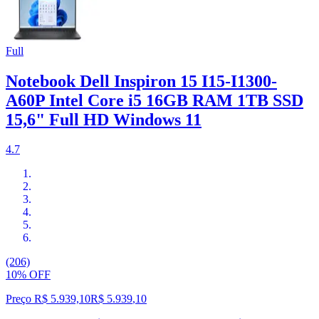
Full
Notebook Dell Inspiron 15 I15-I1300-
A60P Intel Core i5 16GB RAM 1TB SSD
15,6" Full HD Windows 11
4.7
(206)
10% OFF
Preço R$ 5.939,10
R$
5.939
,
10