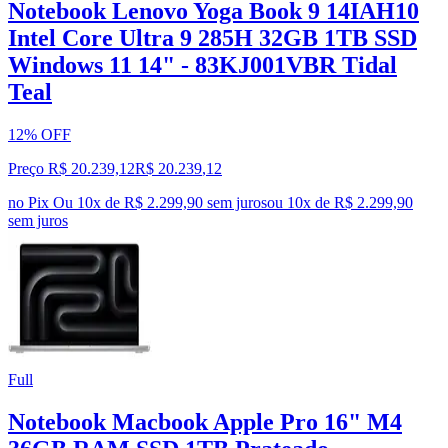
Notebook Lenovo Yoga Book 9 14IAH10
Intel Core Ultra 9 285H 32GB 1TB SSD
Windows 11 14" - 83KJ001VBR Tidal
Teal
12% OFF
Preço R$ 20.239,12
R$
20.239
,
12
no Pix
Ou 10x de R$ 2.299,90 sem juros
ou
10
x de
R$ 2.299,90
sem juros
Full
Notebook Macbook Apple Pro 16" M4