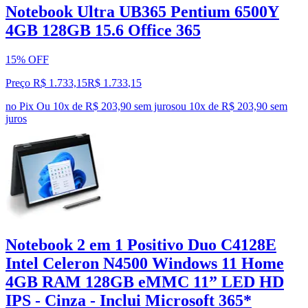
Notebook Ultra UB365 Pentium 6500Y
4GB 128GB 15.6 Office 365
15% OFF
Preço R$ 1.733,15
R$
1.733
,
15
no Pix
Ou 10x de R$ 203,90 sem juros
ou
10
x de
R$ 203,90
sem
juros
Notebook 2 em 1 Positivo Duo C4128E
Intel Celeron N4500 Windows 11 Home
4GB RAM 128GB eMMC 11” LED HD
IPS - Cinza - Inclui Microsoft 365*