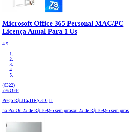
Microsoft Office 365 Personal MAC/PC
Licença Anual Para 1 Us
4.9
(6322)
7% OFF
Preço R$ 316,11
R$
316
,
11
no Pix
Ou 2x de R$ 169,95 sem juros
ou
2
x de
R$ 169,95
sem juros