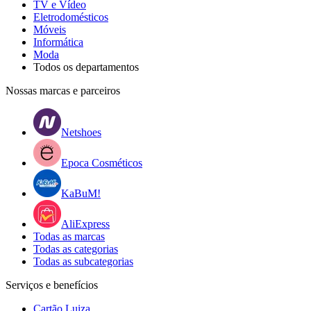
TV e Vídeo
Eletrodomésticos
Móveis
Informática
Moda
Todos os departamentos
Nossas marcas e parceiros
Netshoes
Epoca Cosméticos
KaBuM!
AliExpress
Todas as marcas
Todas as categorias
Todas as subcategorias
Serviços e benefícios
Cartão Luiza