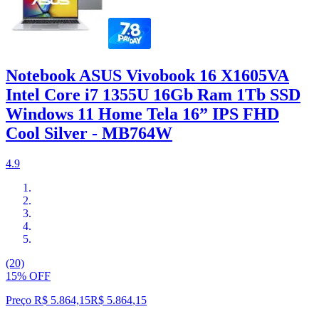
Notebook ASUS Vivobook 16 X1605VA
Intel Core i7 1355U 16Gb Ram 1Tb SSD
Windows 11 Home Tela 16” IPS FHD
Cool Silver - MB764W
4.9
(20)
15% OFF
Preço R$ 5.864,15
R$
5.864
,
15