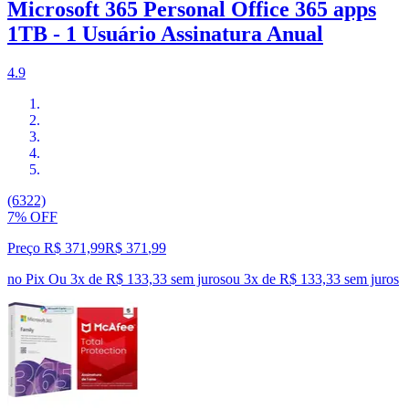
Microsoft 365 Personal Office 365 apps
1TB - 1 Usuário Assinatura Anual
4.9
(6322)
7% OFF
Preço R$ 371,99
R$
371
,
99
no Pix
Ou 3x de R$ 133,33 sem juros
ou
3
x de
R$ 133,33
sem juros