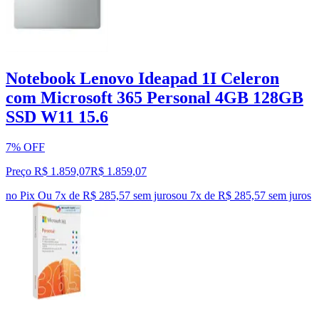
Notebook Lenovo Ideapad 1I Celeron
com Microsoft 365 Personal 4GB 128GB
SSD W11 15.6
7% OFF
Preço R$ 1.859,07
R$
1.859
,
07
no Pix
Ou 7x de R$ 285,57 sem juros
ou
7
x de
R$ 285,57
sem juros