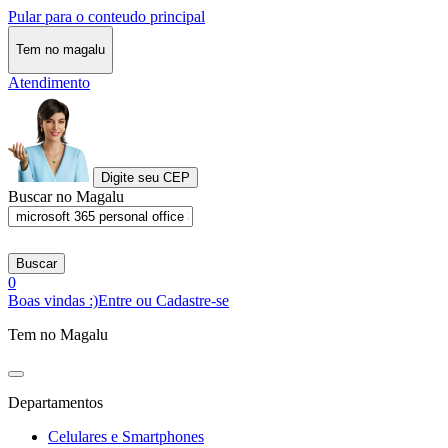
Pular para o conteudo principal
Tem no magalu
Atendimento
Digite seu CEP
Buscar no Magalu
Buscar
0
Boas vindas :)
Entre ou Cadastre-se
Tem no Magalu
Departamentos
Celulares e Smartphones