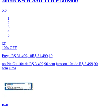
36GB RAM SSD 1TB Prateado
5.0
(2)
10% OFF
Preço R$ 31.499,10
R$
31.499
,
10
no Pix
Ou 10x de R$ 3.499,90 sem juros
ou
10
x de
R$ 3.499,90
sem juros
Full