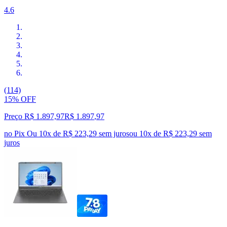
4.6
(114)
15% OFF
Preço R$ 1.897,97
R$
1.897
,
97
no Pix
Ou 10x de R$ 223,29 sem juros
ou
10
x de
R$ 223,29
sem
juros