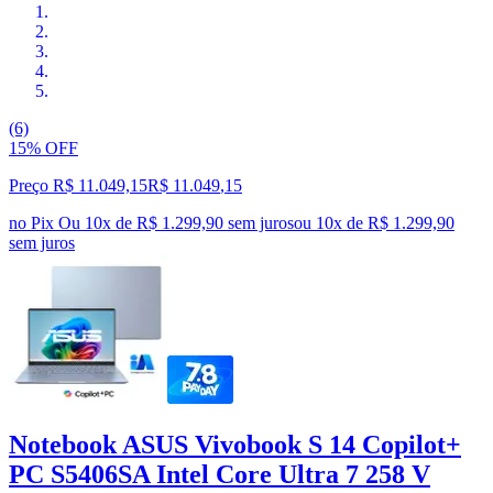
(6)
15% OFF
Preço R$ 11.049,15
R$
11.049
,
15
no Pix
Ou 10x de R$ 1.299,90 sem juros
ou
10
x de
R$ 1.299,90
sem juros
Notebook ASUS Vivobook S 14 Copilot+
PC S5406SA Intel Core Ultra 7 258 V