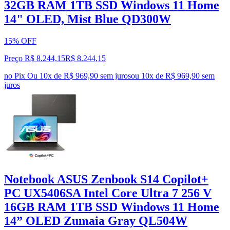
32GB RAM 1TB SSD Windows 11 Home
14" OLED, Mist Blue QD300W
15% OFF
Preço R$ 8.244,15
R$
8.244
,
15
no Pix
Ou 10x de R$ 969,90 sem juros
ou
10
x de
R$ 969,90
sem
juros
Notebook ASUS Zenbook S14 Copilot+
PC UX5406SA Intel Core Ultra 7 256 V
16GB RAM 1TB SSD Windows 11 Home
14” OLED Zumaia Gray QL504W