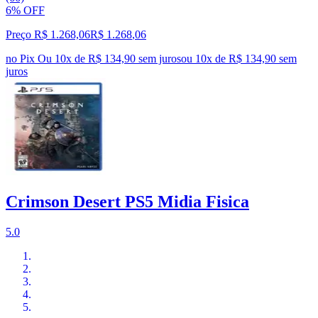
6% OFF
Preço R$ 1.268,06
R$
1.268
,
06
no Pix
Ou 10x de R$ 134,90 sem juros
ou
10
x de
R$ 134,90
sem
juros
Crimson Desert PS5 Midia Fisica
5.0