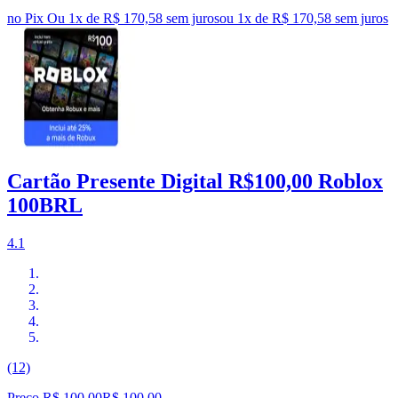
no Pix
Ou 1x de R$ 170,58 sem juros
ou
1
x de
R$ 170,58
sem juros
Cartão Presente Digital R$100,00 Roblox
100BRL
4.1
(12)
Preço R$ 100,00
R$
100
,
00