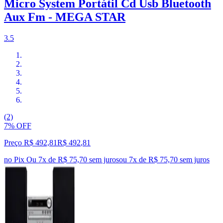
Micro System Portátil Cd Usb Bluetooth
Aux Fm - MEGA STAR
3.5
(2)
7% OFF
Preço R$ 492,81
R$
492
,
81
no Pix
Ou 7x de R$ 75,70 sem juros
ou
7
x de
R$ 75,70
sem juros