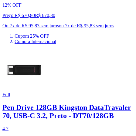
12% OFF
Preço R$ 670,80
R$
670
,
80
Ou 7x de R$ 95,83 sem juros
ou
7
x de
R$ 95,83
sem juros
Cupom 25% OFF
Compra Internacional
Full
Pen Drive 128GB Kingston DataTravaler
70, USB-C 3.2, Preto - DT70/128GB
4.7