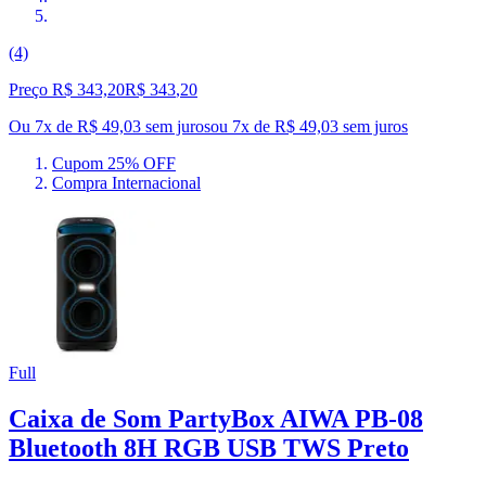
(4)
Preço R$ 343,20
R$
343
,
20
Ou 7x de R$ 49,03 sem juros
ou
7
x de
R$ 49,03
sem juros
Cupom 25% OFF
Compra Internacional
Full
Caixa de Som PartyBox AIWA PB-08
Bluetooth 8H RGB USB TWS Preto