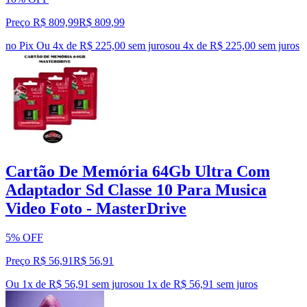
Preço R$ 809,99
R$
809
,
99
no Pix
Ou 4x de R$ 225,00 sem juros
ou
4
x de
R$ 225,00
sem juros
Cartão De Memória 64Gb Ultra Com
Adaptador Sd Classe 10 Para Musica
Video Foto - MasterDrive
5% OFF
Preço R$ 56,91
R$
56
,
91
Ou 1x de R$ 56,91 sem juros
ou
1
x de
R$ 56,91
sem juros