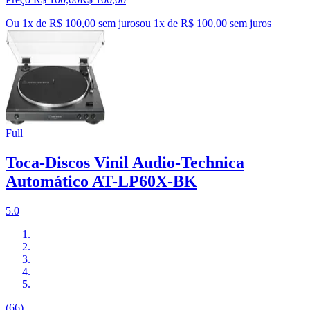
Ou 1x de R$ 100,00 sem juros
ou
1
x de
R$ 100,00
sem juros
Full
Toca-Discos Vinil Audio-Technica
Automático AT-LP60X-BK
5.0
(66)