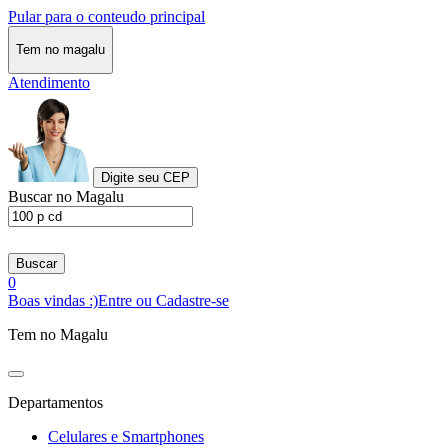
Pular para o conteudo principal
Tem no magalu
Atendimento
Digite seu CEP
Buscar no Magalu
Buscar
0
Boas vindas :)
Entre ou Cadastre-se
Tem no Magalu
Departamentos
Celulares e Smartphones