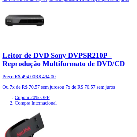
Leitor de DVD Sony DVPSR210P -
Reprodução Multiformato de DVD/CD
Preço R$ 494,00
R$
494
,
00
Ou 7x de R$ 70,57 sem juros
ou
7
x de
R$ 70,57
sem juros
Cupom 20% OFF
Compra Internacional