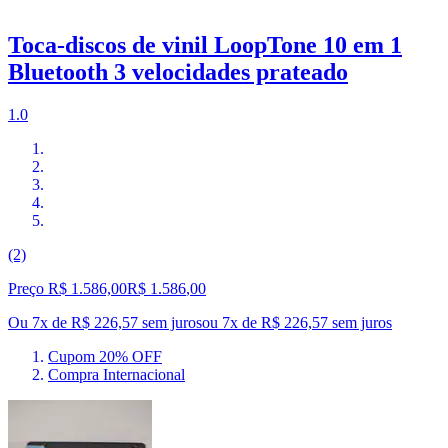
Toca-discos de vinil LoopTone 10 em 1
Bluetooth 3 velocidades prateado
1.0
(2)
Preço R$ 1.586,00
R$
1.586
,
00
Ou 7x de R$ 226,57 sem juros
ou
7
x de
R$ 226,57
sem juros
Cupom 20% OFF
Compra Internacional