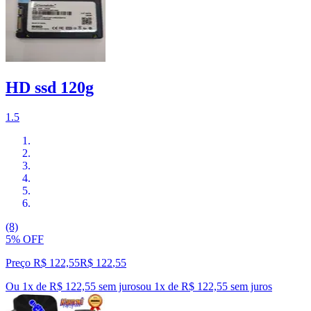
HD ssd 120g
1.5
(8)
5% OFF
Preço R$ 122,55
R$
122
,
55
Ou 1x de R$ 122,55 sem juros
ou
1
x de
R$ 122,55
sem juros