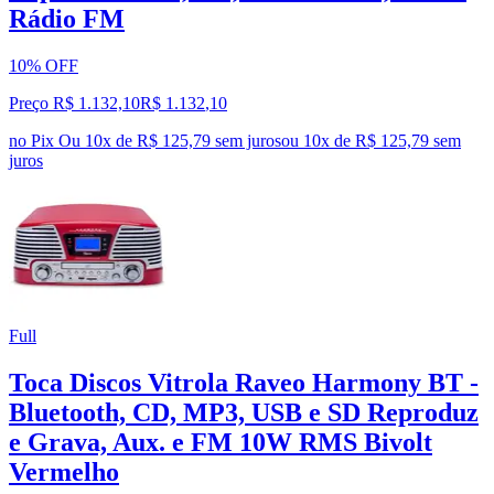
Rádio FM
10% OFF
Preço R$ 1.132,10
R$
1.132
,
10
no Pix
Ou 10x de R$ 125,79 sem juros
ou
10
x de
R$ 125,79
sem
juros
Full
Toca Discos Vitrola Raveo Harmony BT -
Bluetooth, CD, MP3, USB e SD Reproduz
e Grava, Aux. e FM 10W RMS Bivolt
Vermelho