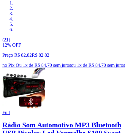
(21)
12% OFF
Preço R$ 82,82
R$
82
,
82
no Pix
Ou 1x de R$ 84,70 sem juros
ou
1
x de
R$ 84,70
sem juros
Full
Rádio Som Automotivo MP3 Bluetooth
USB Display Led Vermelho S100 Svart