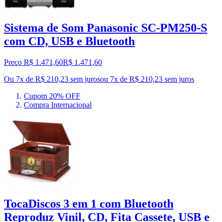
Sistema de Som Panasonic SC-PM250-S
com CD, USB e Bluetooth
Preço R$ 1.471,60
R$
1.471
,
60
Ou 7x de R$ 210,23 sem juros
ou
7
x de
R$ 210,23
sem juros
Cupom 20% OFF
Compra Internacional
TocaDiscos 3 em 1 com Bluetooth
Reproduz Vinil, CD, Fita Cassete, USB e