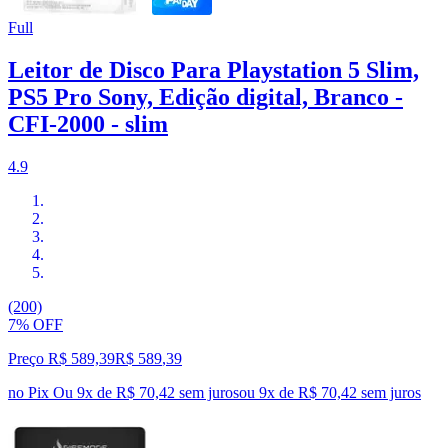
Full
Leitor de Disco Para Playstation 5 Slim,
PS5 Pro Sony, Edição digital, Branco -
CFI-2000 - slim
4.9
(200)
7% OFF
Preço R$ 589,39
R$
589
,
39
no Pix
Ou 9x de R$ 70,42 sem juros
ou
9
x de
R$ 70,42
sem juros