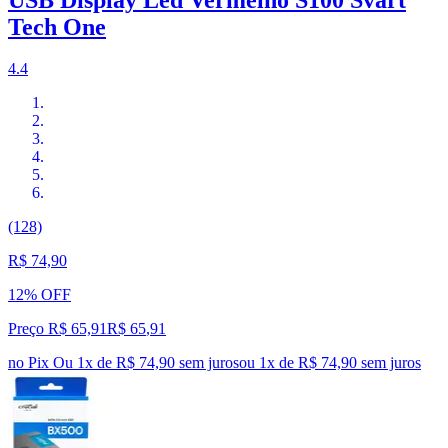
Tech One
4.4
(128)
R$ 74,90
12% OFF
Preço R$ 65,91
R$
65
,
91
no Pix
Ou 1x de R$ 74,90 sem juros
ou
1
x de
R$ 74,90
sem juros