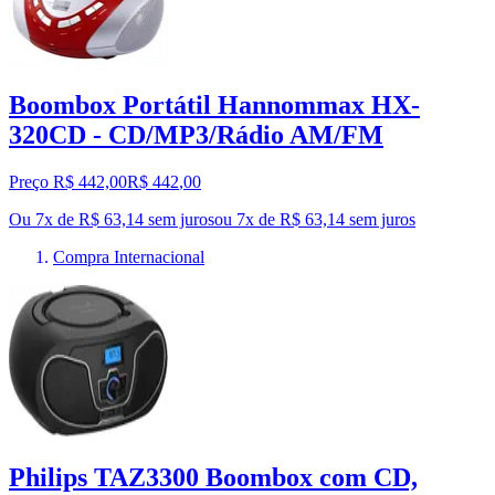
Boombox Portátil Hannommax HX-
320CD - CD/MP3/Rádio AM/FM
Preço R$ 442,00
R$
442
,
00
Ou 7x de R$ 63,14 sem juros
ou
7
x de
R$ 63,14
sem juros
Compra Internacional
Philips TAZ3300 Boombox com CD,