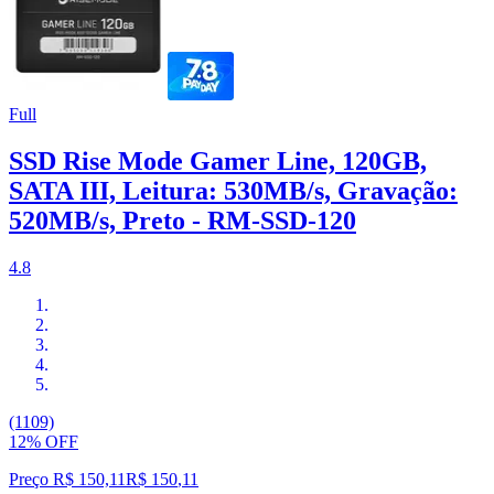
Full
SSD Rise Mode Gamer Line, 120GB,
SATA III, Leitura: 530MB/s, Gravação:
520MB/s, Preto - RM-SSD-120
4.8
(1109)
12% OFF
Preço R$ 150,11
R$
150
,
11