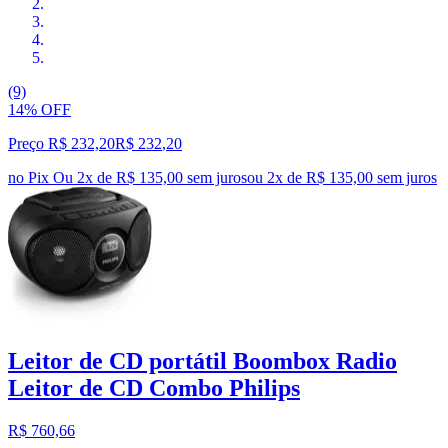
(9)
14% OFF
Preço R$ 232,20
R$
232
,
20
no Pix
Ou 2x de R$ 135,00 sem juros
ou
2
x de
R$ 135,00
sem juros
Leitor de CD portátil Boombox Radio
Leitor de CD Combo Philips
R$ 760,66