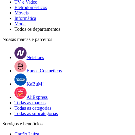
TV e Vídeo
Eletrodomésticos
Móveis
Informática
Moda
Todos os departamentos
Nossas marcas e parceiros
Netshoes
Epoca Cosméticos
KaBuM!
AliExpress
Todas as marcas
Todas as categorias
Todas as subcategorias
Serviços e benefícios
Cartão Luiza