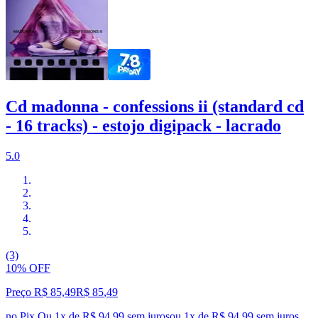
Cd madonna - confessions ii (standard cd
- 16 tracks) - estojo digipack - lacrado
5.0
(3)
10% OFF
Preço R$ 85,49
R$
85
,
49
no Pix
Ou 1x de R$ 94,99 sem juros
ou
1
x de
R$ 94,99
sem juros