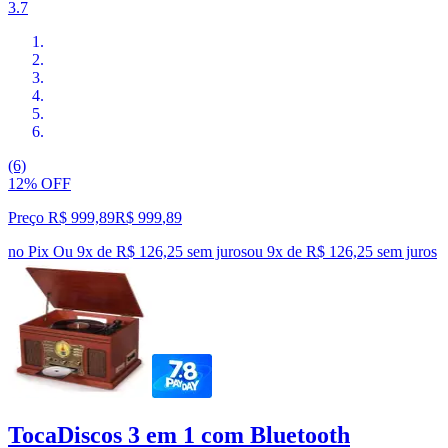
3.7
(6)
12% OFF
Preço R$ 999,89
R$
999
,
89
no Pix
Ou 9x de R$ 126,25 sem juros
ou
9
x de
R$ 126,25
sem juros
TocaDiscos 3 em 1 com Bluetooth