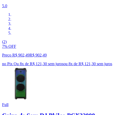
5.0
(2)
7% OFF
Preço R$ 902,49
R$
902
,
49
no Pix
Ou 8x de R$ 121,30 sem juros
ou
8
x de
R$ 121,30
sem juros
Full