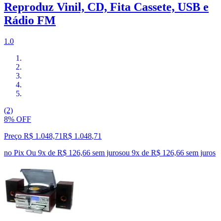
Reproduz Vinil, CD, Fita Cassete, USB e
Rádio FM
1.0
(2)
8% OFF
Preço R$ 1.048,71
R$
1.048
,
71
no Pix
Ou 9x de R$ 126,66 sem juros
ou
9
x de
R$ 126,66
sem juros