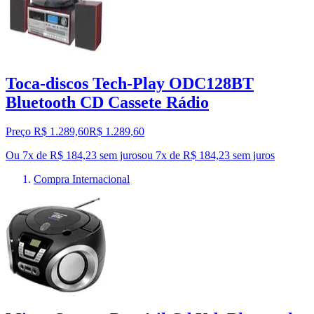
Toca-discos Tech-Play ODC128BT
Bluetooth CD Cassete Rádio
Preço R$ 1.289,60
R$
1.289
,
60
Ou 7x de R$ 184,23 sem juros
ou
7
x de
R$ 184,23
sem juros
Compra Internacional