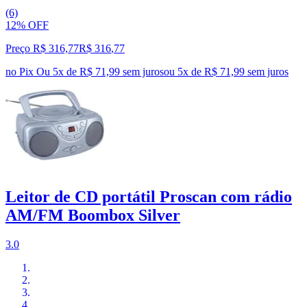
(6)
12% OFF
Preço R$ 316,77
R$
316
,
77
no Pix
Ou 5x de R$ 71,99 sem juros
ou
5
x de
R$ 71,99
sem juros
Leitor de CD portátil Proscan com rádio
AM/FM Boombox Silver
3.0