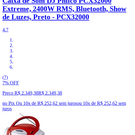
Caixa de Som DJ Philco PCX32000
Extreme, 2400W RMS, Bluetooth, Show
de Luzes, Preto - PCX32000
4.7
(7)
7% OFF
Preço R$ 2.349,38
R$
2.349
,
38
no Pix
Ou 10x de R$ 252,62 sem juros
ou
10
x de
R$ 252,62
sem
juros