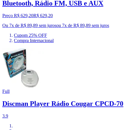
Bluetooth, Rádio FM, USB e AUX
Preço R$ 629,20
R$
629
,
20
Ou 7x de R$ 89,89 sem juros
ou
7
x de
R$ 89,89
sem juros
Cupom 25% OFF
Compra Internacional
Full
Discman Player Rádio Cougar CPCD-70
3.9