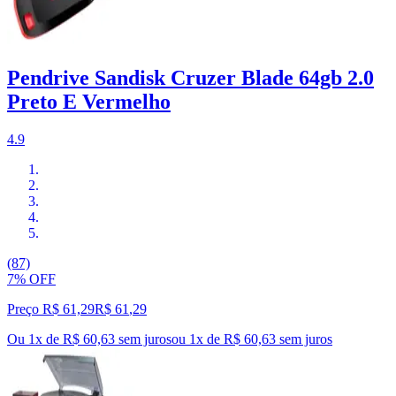
Pendrive Sandisk Cruzer Blade 64gb 2.0
Preto E Vermelho
4.9
(87)
7% OFF
Preço R$ 61,29
R$
61
,
29
Ou 1x de R$ 60,63 sem juros
ou
1
x de
R$ 60,63
sem juros