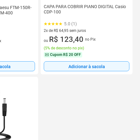
CAPA PARA COBRIR PIANO DIGITAL Casio
Yaesu FTM-150R-
CDP-100
TM-400
5.0 (1)
2x de R$ 64,95 sem juros
2 vez de R$ 64,95 sem juros
R$ 123,40
no Pix
ou
x
(
5% de desconto no pix
)
Cupom
R$ 20 OFF
sacola
Adicionar à sacola