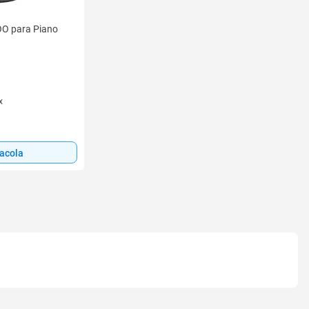
O para Piano
x
sacola