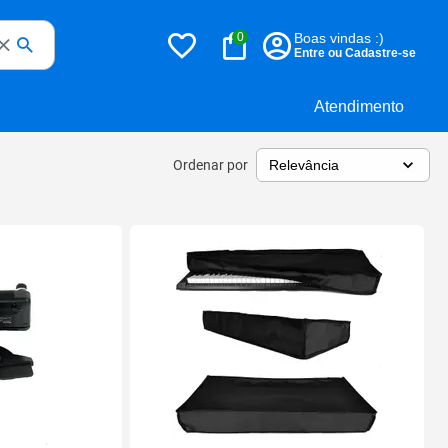
0
Boas vindas :)
Entre ou Cadastre-se
Atendimento
Ordenar por