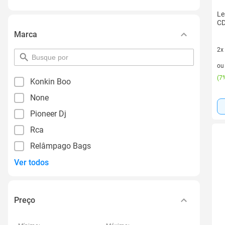
Le
C
Marca
2x
pesquisar
2 v
por
o
filtro
(
7%
Konkin Boo
None
Pioneer Dj
Rca
Relâmpago Bags
Ver todos
Preço