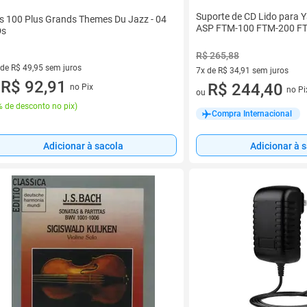
Suporte de CD Lido para 
s 100 Plus Grands Themes Du Jazz - 04
ASP FTM-100 FTM-200 F
Ds
R$ 265,88
 de R$ 49,95 sem juros
7x de R$ 34,91 sem juros
ez de R$ 49,95 sem juros
R$ 92,91
7 vez de R$ 34,91 sem juros
R$ 244,40
no Pix
u
no Pi
ou
 de desconto no pix
)
Compra Internacional
Adicionar à sacola
Adicionar à 