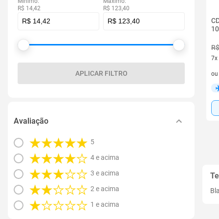
Mínimo:
Máximo:
R$ 14,42
R$ 123,40
CD
10
R$
7x
7 v
APLICAR FILTRO
o
Avaliação
5
4 e acima
3 e acima
Te
2 e acima
Bl
1 e acima