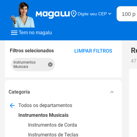
Buscar n
Digite seu CEP
Buscar
Tem no magalu
R
Filtros selecionados
LIMPAR FILTROS
47
Instrumentos
Musicais
Categoria
Todos os departamentos
Instrumentos Musicais
Instrumentos de Corda
Instrumentos de Teclas