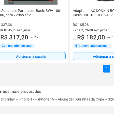
 Sonatas e Partitas de Bach, BWV 1001-
Adaptador AC KONKIN BO
06, para violino solo
Casio CDP-100 100-240V
 337,38
R$ 185,28
 de R$ 45,31 sem juros
7x de R$ 26,00 sem juros
ez de R$ 45,31 sem juros
R$ 317,20
7 vez de R$ 26,00 sem juros
R$ 182,00
no Pix
no Pi
u
ou
Compra Internacional
Compra Internacional
Adicionar à sacola
Adicionar à 
1
rmos mais procurados
ack Friday
–
iPhone 17
–
iPhone 16
–
Álbum de Figurinhas da Copa
–
S26