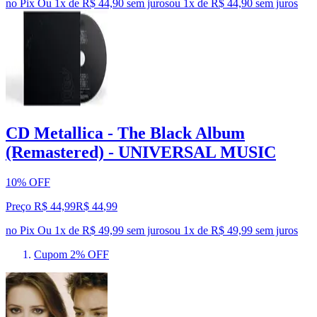
no Pix
Ou 1x de R$ 44,90 sem juros
ou
1
x de
R$ 44,90
sem juros
CD Metallica - The Black Album
(Remastered) - UNIVERSAL MUSIC
10% OFF
Preço R$ 44,99
R$
44
,
99
no Pix
Ou 1x de R$ 49,99 sem juros
ou
1
x de
R$ 49,99
sem juros
Cupom 2% OFF