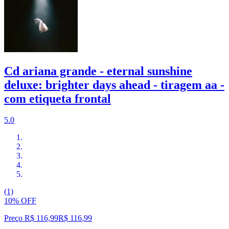
Cd ariana grande - eternal sunshine
deluxe: brighter days ahead - tiragem aa -
com etiqueta frontal
5.0
(1)
10% OFF
Preço R$ 116,99
R$
116
,
99