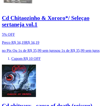
Cd Chitaozinho & Xororo*/ Seleçao
sertaneja vol.1
5% OFF
Preço R$ 34,19
R$
34
,
19
no Pix
Ou 1x de R$ 35,99 sem juros
ou
1
x de
R$ 35,99
sem juros
Cupom R$ 10 OFF
Cd obituary - cause of death (reissue)