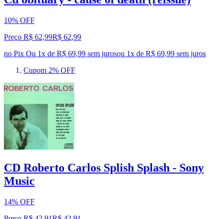
10% OFF
Preço R$ 62,99
R$
62
,
99
no Pix
Ou 1x de R$ 69,99 sem juros
ou
1
x de
R$ 69,99
sem juros
Cupom 2% OFF
CD Roberto Carlos Splish Splash - Sony
Music
14% OFF
Preço R$ 42,91
R$
42
,
91