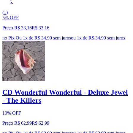
(1)
5% OFF
Preço R$ 33,16
R$
33
,
16
no Pix
Ou 1x de R$ 34,90 sem juros
ou
1
x de
R$ 34,90
sem juros
CD Wonderful Wonderful - Deluxe Jewel
- The Killers
10% OFF
Preço R$ 62,99
R$
62
,
99