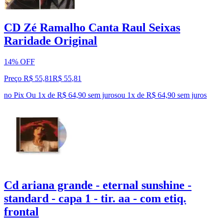
CD Zé Ramalho Canta Raul Seixas
Raridade Original
14% OFF
Preço R$ 55,81
R$
55
,
81
no Pix
Ou 1x de R$ 64,90 sem juros
ou
1
x de
R$ 64,90
sem juros
Cd ariana grande - eternal sunshine -
standard - capa 1 - tir. aa - com etiq.
frontal