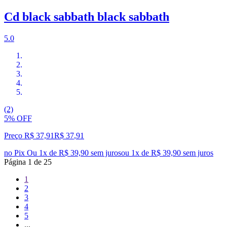
Cd black sabbath black sabbath
5.0
(2)
5% OFF
Preço R$ 37,91
R$
37
,
91
no Pix
Ou 1x de R$ 39,90 sem juros
ou
1
x de
R$ 39,90
sem juros
Página
1
de
25
1
2
3
4
5
...