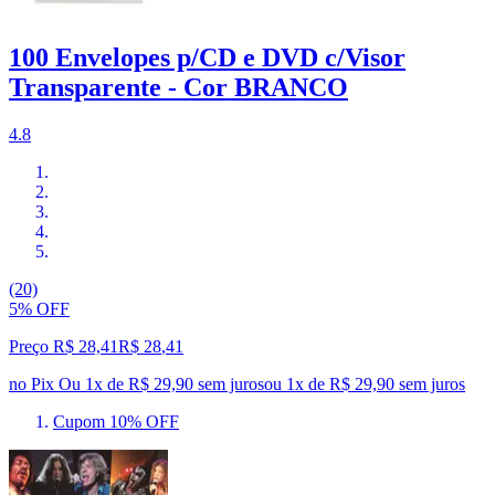
100 Envelopes p/CD e DVD c/Visor
Transparente - Cor BRANCO
4.8
(20)
5% OFF
Preço R$ 28,41
R$
28
,
41
no Pix
Ou 1x de R$ 29,90 sem juros
ou
1
x de
R$ 29,90
sem juros
Cupom 10% OFF