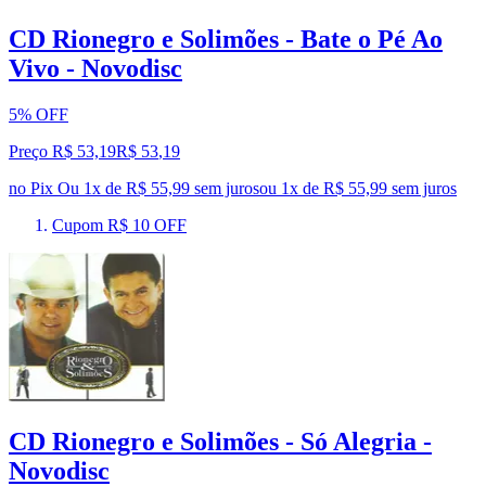
CD Rionegro e Solimões - Bate o Pé Ao
Vivo - Novodisc
5% OFF
Preço R$ 53,19
R$
53
,
19
no Pix
Ou 1x de R$ 55,99 sem juros
ou
1
x de
R$ 55,99
sem juros
Cupom R$ 10 OFF
CD Rionegro e Solimões - Só Alegria -
Novodisc