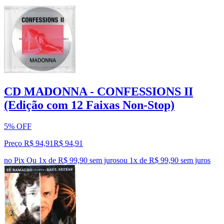
CD MADONNA - CONFESSIONS II
(Edição com 12 Faixas Non-Stop)
5% OFF
Preço R$ 94,91
R$
94
,
91
no Pix
Ou 1x de R$ 99,90 sem juros
ou
1
x de
R$ 99,90
sem juros