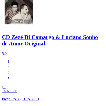
CD Zezé Di Camargo & Luciano Sonho
de Amor Original
5.0
(1)
14% OFF
Preço R$ 38,61
R$
38
,
61