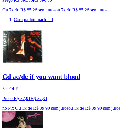
Preço R$ 596,85
R$
596
,
85
Ou 7x de R$ 85,26 sem juros
ou
7
x de
R$ 85,26
sem juros
Compra Internacional
Cd ac/dc if you want blood
5% OFF
Preço R$ 37,91
R$
37
,
91
no Pix
Ou 1x de R$ 39,90 sem juros
ou
1
x de
R$ 39,90
sem juros