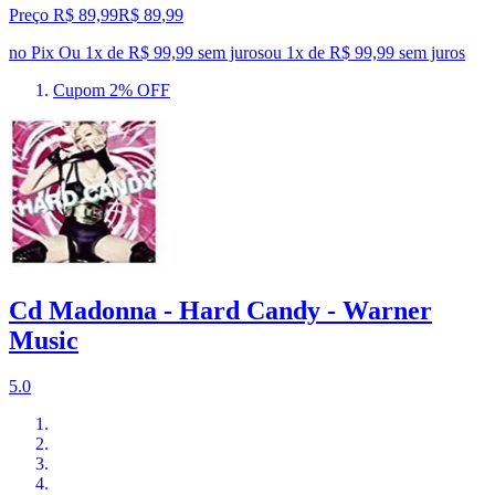
Preço R$ 89,99
R$
89
,
99
no Pix
Ou 1x de R$ 99,99 sem juros
ou
1
x de
R$ 99,99
sem juros
Cupom 2% OFF
Cd Madonna - Hard Candy - Warner
Music
5.0