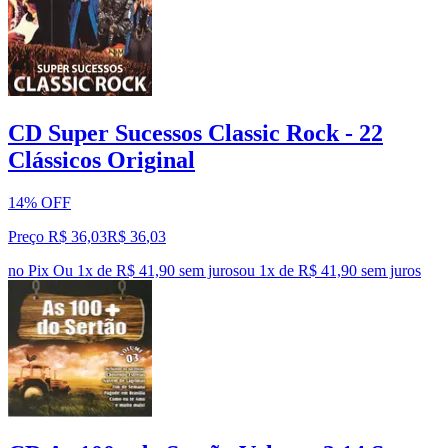
CD Super Sucessos Classic Rock - 22
Clássicos Original
14% OFF
Preço R$ 36,03
R$
36
,
03
no Pix
Ou 1x de R$ 41,90 sem juros
ou
1
x de
R$ 41,90
sem juros