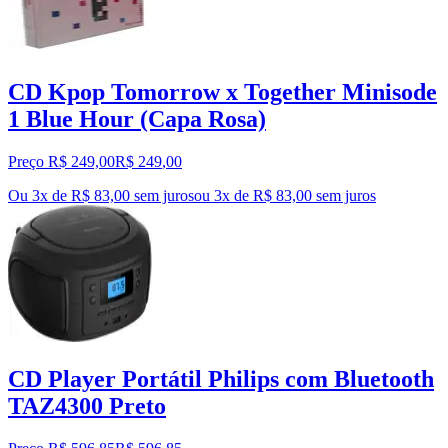
CD Kpop Tomorrow x Together Minisode
1 Blue Hour (Capa Rosa)
Preço R$ 249,00
R$
249
,
00
Ou 3x de R$ 83,00 sem juros
ou
3
x de
R$ 83,00
sem juros
CD Player Portátil Philips com Bluetooth
TAZ4300 Preto