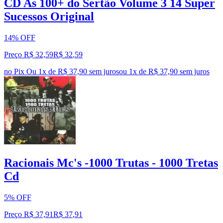
CD As 100+ do Sertão Volume 3 14 Super
Sucessos Original
14% OFF
Preço R$ 32,59
R$
32
,
59
no Pix
Ou 1x de R$ 37,90 sem juros
ou
1
x de
R$ 37,90
sem juros
Racionais Mc's -1000 Trutas - 1000 Tretas
Cd
5% OFF
Preço R$ 37,91
R$
37
,
91