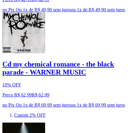
no Pix
Ou 1x de R$ 49,90 sem juros
ou
1
x de
R$ 49,90
sem juros
Cd my chemical romance - the black
parade - WARNER MUSIC
10% OFF
Preço R$ 62,99
R$
62
,
99
no Pix
Ou 1x de R$ 69,99 sem juros
ou
1
x de
R$ 69,99
sem juros
Cupom 2% OFF