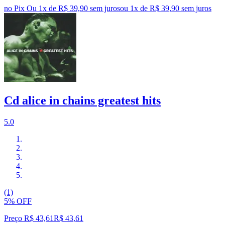
no Pix
Ou 1x de R$ 39,90 sem juros
ou
1
x de
R$ 39,90
sem juros
Cd alice in chains greatest hits
5.0
(1)
5% OFF
Preço R$ 43,61
R$
43
,
61