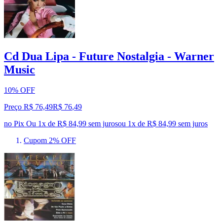
Cd Dua Lipa - Future Nostalgia - Warner
Music
10% OFF
Preço R$ 76,49
R$
76
,
49
no Pix
Ou 1x de R$ 84,99 sem juros
ou
1
x de
R$ 84,99
sem juros
Cupom 2% OFF