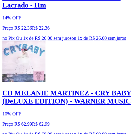
Lacrado - Hm
14% OFF
Preço R$ 22,36
R$
22
,
36
no Pix
Ou 1x de R$ 26,00 sem juros
ou
1
x de
R$ 26,00
sem juros
CD MELANIE MARTINEZ - CRY BABY
(DeLUXE EDITION) - WARNER MUSIC
10% OFF
Preço R$ 62,99
R$
62
,
99