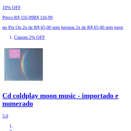
10% OFF
Preço R$ 116,99
R$
116
,
99
no Pix
Ou 2x de R$ 65,00 sem juros
ou
2
x de
R$ 65,00
sem juros
Cupom 2% OFF
Cd coldplay moon music - importado e
numerado
5.0