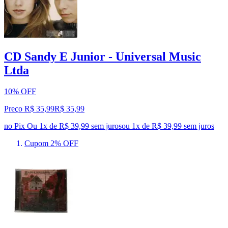
CD Sandy E Junior - Universal Music
Ltda
10% OFF
Preço R$ 35,99
R$
35
,
99
no Pix
Ou 1x de R$ 39,99 sem juros
ou
1
x de
R$ 39,99
sem juros
Cupom 2% OFF