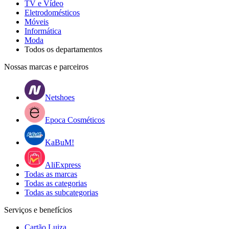
TV e Vídeo
Eletrodomésticos
Móveis
Informática
Moda
Todos os departamentos
Nossas marcas e parceiros
Netshoes
Epoca Cosméticos
KaBuM!
AliExpress
Todas as marcas
Todas as categorias
Todas as subcategorias
Serviços e benefícios
Cartão Luiza