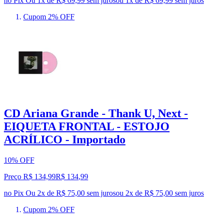
no Pix
Ou 1x de R$ 69,99 sem juros
ou
1
x de
R$ 69,99
sem juros
Cupom 2% OFF
CD Ariana Grande - Thank U, Next -
EIQUETA FRONTAL - ESTOJO
ACRÍLICO - Importado
10% OFF
Preço R$ 134,99
R$
134
,
99
no Pix
Ou 2x de R$ 75,00 sem juros
ou
2
x de
R$ 75,00
sem juros
Cupom 2% OFF