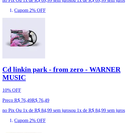
no Pix
Ou 1x de R$ 69,99 sem juros
ou
1
x de
R$ 69,99
sem juros
Cupom 2% OFF
Cd linkin park - from zero - WARNER
MUSIC
10% OFF
Preço R$ 76,49
R$
76
,
49
no Pix
Ou 1x de R$ 84,99 sem juros
ou
1
x de
R$ 84,99
sem juros
Cupom 2% OFF