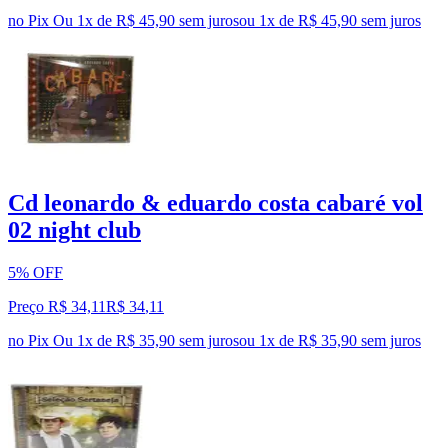
no Pix
Ou 1x de R$ 45,90 sem juros
ou
1
x de
R$ 45,90
sem juros
Cd leonardo & eduardo costa cabaré vol
02 night club
5% OFF
Preço R$ 34,11
R$
34
,
11
no Pix
Ou 1x de R$ 35,90 sem juros
ou
1
x de
R$ 35,90
sem juros