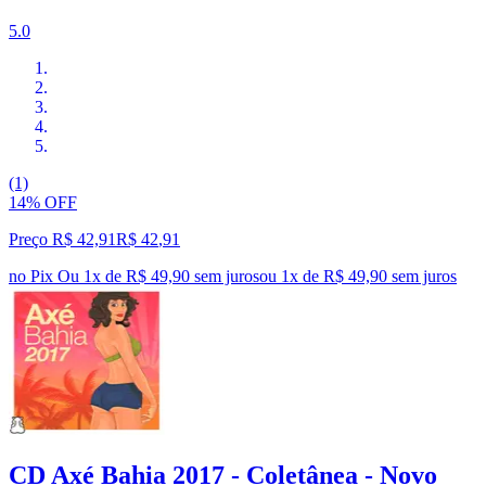
5.0
(1)
14% OFF
Preço R$ 42,91
R$
42
,
91
no Pix
Ou 1x de R$ 49,90 sem juros
ou
1
x de
R$ 49,90
sem juros
CD Axé Bahia 2017 - Coletânea - Novo