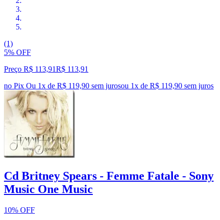
(1)
5% OFF
Preço R$ 113,91
R$
113
,
91
no Pix
Ou 1x de R$ 119,90 sem juros
ou
1
x de
R$ 119,90
sem juros
Cd Britney Spears - Femme Fatale - Sony
Music One Music
10% OFF