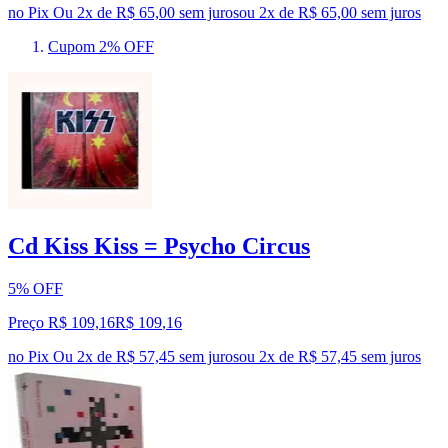
no Pix
Ou 2x de R$ 65,00 sem juros
ou
2
x de
R$ 65,00
sem juros
Cupom 2% OFF
Cd Kiss Kiss = Psycho Circus
5% OFF
Preço R$ 109,16
R$
109
,
16
no Pix
Ou 2x de R$ 57,45 sem juros
ou
2
x de
R$ 57,45
sem juros