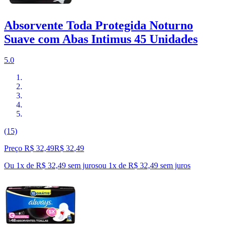
Absorvente Toda Protegida Noturno
Suave com Abas Intimus 45 Unidades
5.0
(15)
Preço R$ 32,49
R$
32
,
49
Ou 1x de R$ 32,49 sem juros
ou
1
x de
R$ 32,49
sem juros