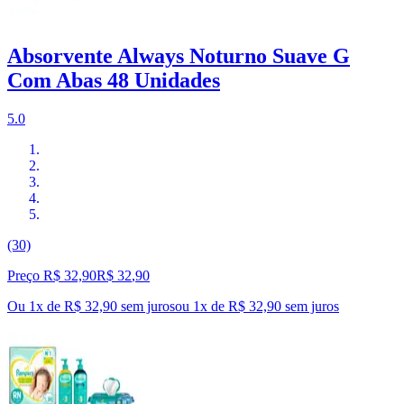
Absorvente Always Noturno Suave G
Com Abas 48 Unidades
5.0
(30)
Preço R$ 32,90
R$
32
,
90
Ou 1x de R$ 32,90 sem juros
ou
1
x de
R$ 32,90
sem juros