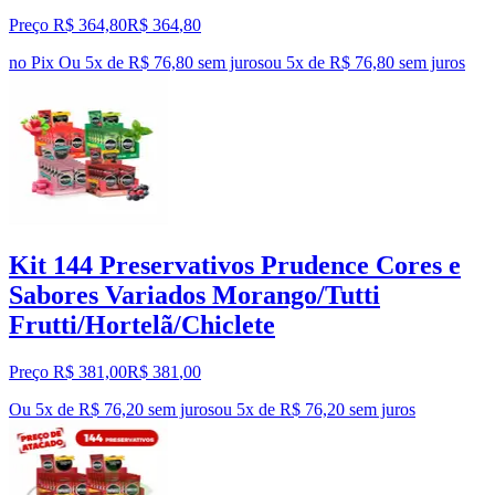
Preço R$ 364,80
R$
364
,
80
no Pix
Ou 5x de R$ 76,80 sem juros
ou
5
x de
R$ 76,80
sem juros
Kit 144 Preservativos Prudence Cores e
Sabores Variados Morango/Tutti
Frutti/Hortelã/Chiclete
Preço R$ 381,00
R$
381
,
00
Ou 5x de R$ 76,20 sem juros
ou
5
x de
R$ 76,20
sem juros