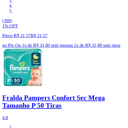
(399)
1% OFF
Preço R$ 31,57
R$
31
,
57
no Pix
Ou 1x de R$ 31,89 sem juros
ou
1
x de
R$ 31,89
sem juros
Fralda Pampers Confort Sec Mega
Tamanho P 50 Tiras
4.8