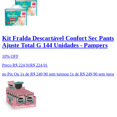
Kit Fralda Descartável Confort Sec Pants
Ajuste Total G 144 Unidades - Pampers
10% OFF
Preço R$ 224,91
R$
224
,
91
no Pix
Ou 1x de R$ 249,90 sem juros
ou
1
x de
R$ 249,90
sem juros