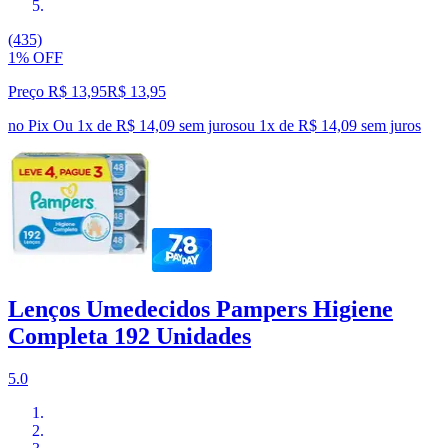
(435)
1% OFF
Preço R$ 13,95
R$
13
,
95
no Pix
Ou 1x de R$ 14,09 sem juros
ou
1
x de
R$ 14,09
sem juros
Lenços Umedecidos Pampers Higiene
Completa 192 Unidades
5.0