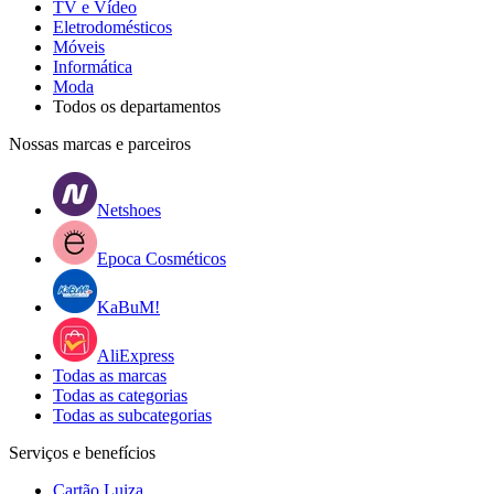
TV e Vídeo
Eletrodomésticos
Móveis
Informática
Moda
Todos os departamentos
Nossas marcas e parceiros
Netshoes
Epoca Cosméticos
KaBuM!
AliExpress
Todas as marcas
Todas as categorias
Todas as subcategorias
Serviços e benefícios
Cartão Luiza