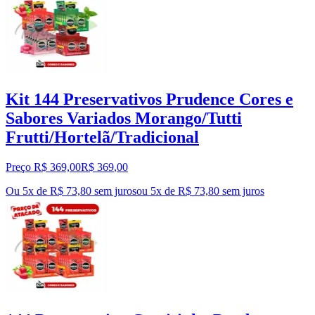
Kit 144 Preservativos Prudence Cores e
Sabores Variados Morango/Tutti
Frutti/Hortelã/Tradicional
Preço R$ 369,00
R$
369
,
00
Ou 5x de R$ 73,80 sem juros
ou
5
x de
R$ 73,80
sem juros