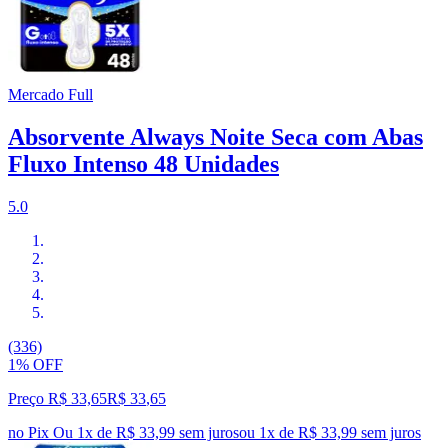
Mercado Full
Absorvente Always Noite Seca com Abas
Fluxo Intenso 48 Unidades
5.0
(336)
1% OFF
Preço R$ 33,65
R$
33
,
65
no Pix
Ou 1x de R$ 33,99 sem juros
ou
1
x de
R$ 33,99
sem juros