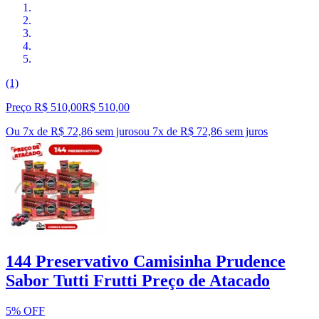
(1)
Preço R$ 510,00
R$
510
,
00
Ou 7x de R$ 72,86 sem juros
ou
7
x de
R$ 72,86
sem juros
144 Preservativo Camisinha Prudence
Sabor Tutti Frutti Preço de Atacado
5% OFF