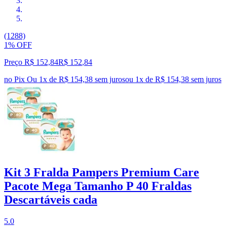
(1288)
1% OFF
Preço R$ 152,84
R$
152
,
84
no Pix
Ou 1x de R$ 154,38 sem juros
ou
1
x de
R$ 154,38
sem juros
Kit 3 Fralda Pampers Premium Care
Pacote Mega Tamanho P 40 Fraldas
Descartáveis cada
5.0