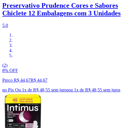
Preservativo Prudence Cores e Sabores
Chiclete 12 Embalagens com 3 Unidades
5.0
(2)
8% OFF
Preço R$ 44,67
R$
44
,
67
no Pix
Ou 1x de R$ 48,55 sem juros
ou
1
x de
R$ 48,55
sem juros