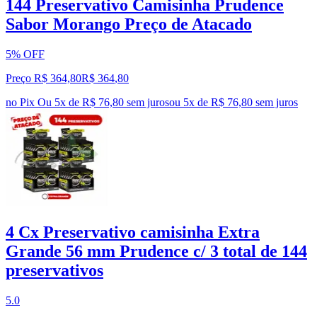
144 Preservativo Camisinha Prudence
Sabor Morango Preço de Atacado
5% OFF
Preço R$ 364,80
R$
364
,
80
no Pix
Ou 5x de R$ 76,80 sem juros
ou
5
x de
R$ 76,80
sem juros
4 Cx Preservativo camisinha Extra
Grande 56 mm Prudence c/ 3 total de 144
preservativos
5.0