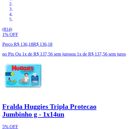
(814)
1% OFF
Preço R$ 136,18
R$
136
,
18
no Pix
Ou 1x de R$ 137,56 sem juros
ou
1
x de
R$ 137,56
sem juros
Fralda Huggies Tripla Protecao
Jumbinho g - 1x14un
5% OFF