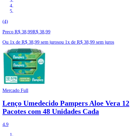
(4)
Preço R$ 38,99
R$
38
,
99
Ou 1x de R$ 38,99 sem juros
ou
1
x de
R$ 38,99
sem juros
Mercado Full
Lenço Umedecido Pampers Aloe Vera 12
Pacotes com 48 Unidades Cada
4.9