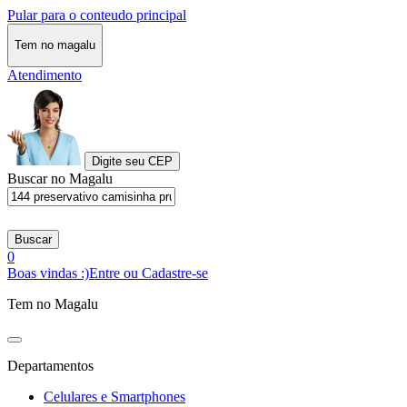
Pular para o conteudo principal
Tem no magalu
Atendimento
Digite seu CEP
Buscar no Magalu
Buscar
0
Boas vindas :)
Entre ou Cadastre-se
Tem no Magalu
Departamentos
Celulares e Smartphones