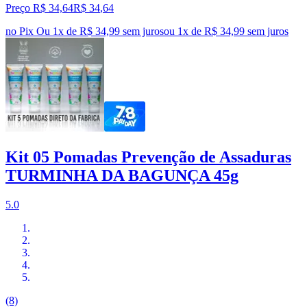
Preço R$ 34,64
R$
34
,
64
no Pix
Ou 1x de R$ 34,99 sem juros
ou
1
x de
R$ 34,99
sem juros
Kit 05 Pomadas Prevenção de Assaduras
TURMINHA DA BAGUNÇA 45g
5.0
(8)