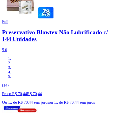
Full
Preservativo Blowtex Não Lubrificado c/
144 Unidades
5.0
(14)
Preço R$ 70,44
R$
70
,
44
Ou 1x de R$ 70,44 sem juros
ou
1
x de
R$ 70,44
sem juros