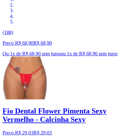
(188)
Preço R$ 68,90
R$
68
,
90
Ou 1x de R$ 68,90 sem juros
ou
1
x de
R$ 68,90
sem juros
Fio Dental Flower Pimenta Sexy
Vermelho - Calcinha Sexy
Preço R$ 29,03
R$
29
,
03