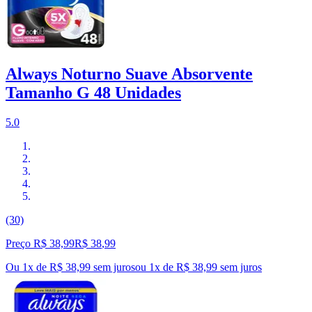
Always Noturno Suave Absorvente
Tamanho G 48 Unidades
5.0
(30)
Preço R$ 38,99
R$
38
,
99
Ou 1x de R$ 38,99 sem juros
ou
1
x de
R$ 38,99
sem juros