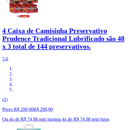
4 Caixa de Camisinha Preservativo
Prudence Tradicional Lubrificado são 48
x 3 total de 144 preservativos.
5.0
(2)
Preço R$ 299,90
R$
299
,
90
Ou 4x de R$ 74,98 sem juros
ou
4
x de
R$ 74,98
sem juros