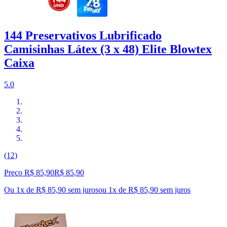
144 Preservativos Lubrificado
Camisinhas Látex (3 x 48) Elite Blowtex
Caixa
5.0
(12)
Preço R$ 85,90
R$
85
,
90
Ou 1x de R$ 85,90 sem juros
ou
1
x de
R$ 85,90
sem juros