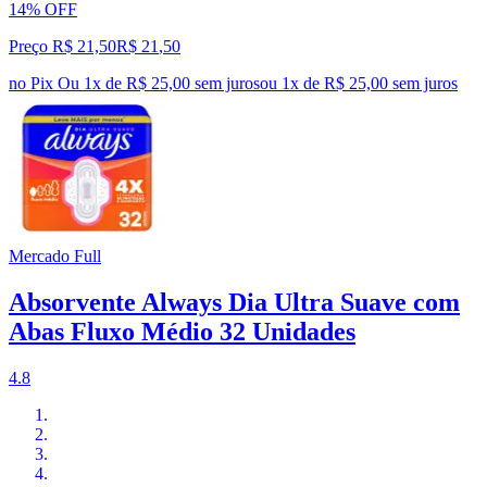
14% OFF
Preço R$ 21,50
R$
21
,
50
no Pix
Ou 1x de R$ 25,00 sem juros
ou
1
x de
R$ 25,00
sem juros
Mercado Full
Absorvente Always Dia Ultra Suave com
Abas Fluxo Médio 32 Unidades
4.8