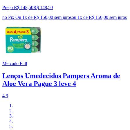
Preço R$ 148,50
R$
148
,
50
no Pix
Ou 1x de R$ 150,00 sem juros
ou
1
x de
R$ 150,00
sem juros
Mercado Full
Lenços Umedecidos Pampers Aroma de
Aloe Vera Pague 3 leve 4
4.9