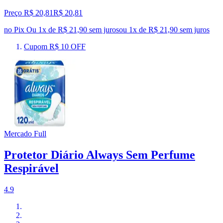
Preço R$ 20,81
R$
20
,
81
no Pix
Ou 1x de R$ 21,90 sem juros
ou
1
x de
R$ 21,90
sem juros
Cupom R$ 10 OFF
Mercado Full
Protetor Diário Always Sem Perfume
Respirável
4.9