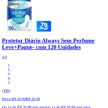
Protetor Diário Always Sem Perfume
Leve+Pague- com 120 Unidades
4.9
(399)
Preço R$ 26,99
R$
26
,
99
Ou 1x de R$ 26,99 sem juros
ou
1
x de
R$ 26,99
sem juros