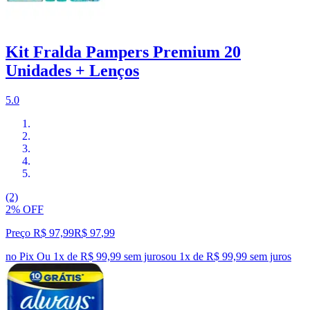
Kit Fralda Pampers Premium 20
Unidades + Lenços
5.0
(2)
2% OFF
Preço R$ 97,99
R$
97
,
99
no Pix
Ou 1x de R$ 99,99 sem juros
ou
1
x de
R$ 99,99
sem juros