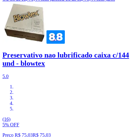
Preservativo nao lubrificado caixa c/144
und - blowtex
5.0
(16)
5% OFF
Preço R$ 75,03
R$
75
,
03