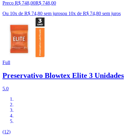
Preço R$ 748,00
R$
748
,
00
Ou 10x de R$ 74,80 sem juros
ou
10
x de
R$ 74,80
sem juros
Full
Preservativo Blowtex Elite 3 Unidades
5.0
(12)