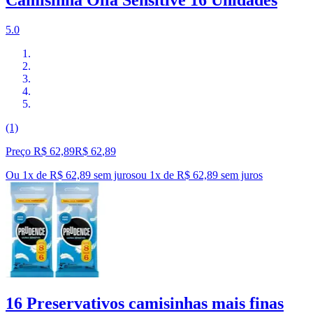
Camisinha Olla Sensitive 16 Unidades
5.0
(1)
Preço R$ 62,89
R$
62
,
89
Ou 1x de R$ 62,89 sem juros
ou
1
x de
R$ 62,89
sem juros
16 Preservativos camisinhas mais finas