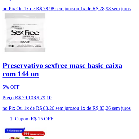
no Pix
Ou 1x de R$ 78,98 sem juros
ou
1
x de
R$ 78,98
sem juros
Preservativo sexfree masc basic caixa
com 144 un
5% OFF
Preço R$ 79,10
R$
79
,
10
no Pix
Ou 1x de R$ 83,26 sem juros
ou
1
x de
R$ 83,26
sem juros
Cupom R$ 15 OFF