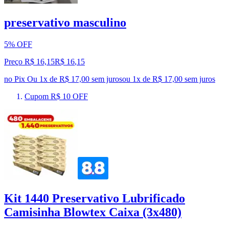
preservativo masculino
5% OFF
Preço R$ 16,15
R$
16
,
15
no Pix
Ou 1x de R$ 17,00 sem juros
ou
1
x de
R$ 17,00
sem juros
Cupom R$ 10 OFF
Kit 1440 Preservativo Lubrificado
Camisinha Blowtex Caixa (3x480)