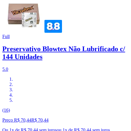
Full
Preservativo Blowtex Não Lubrificado c/
144 Unidades
5.0
(16)
Preço R$ 70,44
R$
70
,
44
Ou 1x de R$ 70,44 sem juros
ou
1
x de
R$ 70,44
sem juros