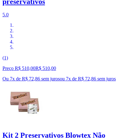
preservativos
5.0
(1)
Preço R$ 510,00
R$
510
,
00
Ou 7x de R$ 72,86 sem juros
ou
7
x de
R$ 72,86
sem juros
Kit 2 Preservativos Blowtex Não