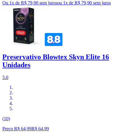
Ou 1x de R$ 79,90 sem juros
ou
1
x de
R$ 79,90
sem juros
Preservativo Blowtex Skyn Elite 16
Unidades
5.0
(10)
Preço R$ 64,99
R$
64
,
99