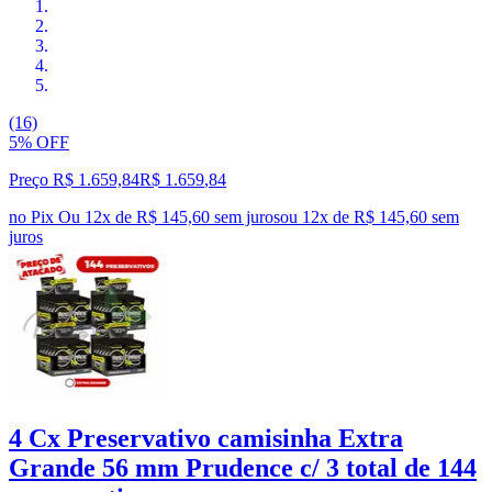
(16)
5% OFF
Preço R$ 1.659,84
R$
1.659
,
84
no Pix
Ou 12x de R$ 145,60 sem juros
ou
12
x de
R$ 145,60
sem
juros
4 Cx Preservativo camisinha Extra
Grande 56 mm Prudence c/ 3 total de 144