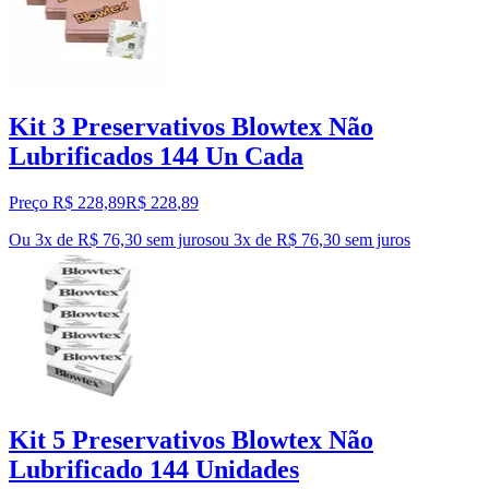
Kit 3 Preservativos Blowtex Não
Lubrificados 144 Un Cada
Preço R$ 228,89
R$
228
,
89
Ou 3x de R$ 76,30 sem juros
ou
3
x de
R$ 76,30
sem juros
Kit 5 Preservativos Blowtex Não
Lubrificado 144 Unidades