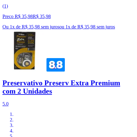
(1)
Preço R$ 35,98
R$
35
,
98
Ou 1x de R$ 35,98 sem juros
ou
1
x de
R$ 35,98
sem juros
Preservativo Preserv Extra Premium
com 2 Unidades
5.0