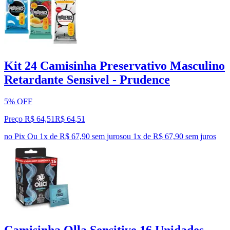
Kit 24 Camisinha Preservativo Masculino
Retardante Sensivel - Prudence
5% OFF
Preço R$ 64,51
R$
64
,
51
no Pix
Ou 1x de R$ 67,90 sem juros
ou
1
x de
R$ 67,90
sem juros