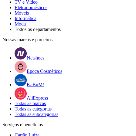
TV e Vídeo
Eletrodomésticos
Móveis
Informática
Moda
Todos os departamentos
Nossas marcas e parceiros
Netshoes
Epoca Cosméticos
KaBuM!
AliExpress
Todas as marcas
Todas as categorias
Todas as subcategorias
Serviços e benefícios
Cartão Luiza