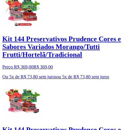
Kit 144 Preservativos Prudence Cores e
Sabores Variados Morango/Tutti
Frutti/Hortelã/Tradicional
Preço R$ 369,00
R$
369
,
00
Ou 5x de R$ 73,80 sem juros
ou
5
x de
R$ 73,80
sem juros
Kit 144 Preservativos Prudence Cores e