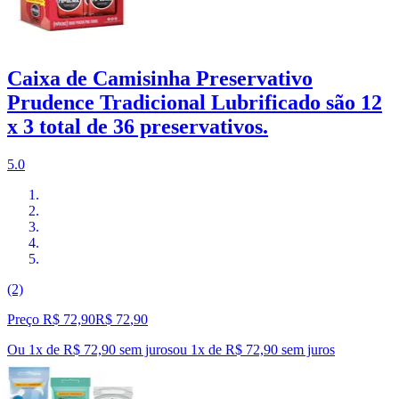
Caixa de Camisinha Preservativo
Prudence Tradicional Lubrificado são 12
x 3 total de 36 preservativos.
5.0
(2)
Preço R$ 72,90
R$
72
,
90
Ou 1x de R$ 72,90 sem juros
ou
1
x de
R$ 72,90
sem juros