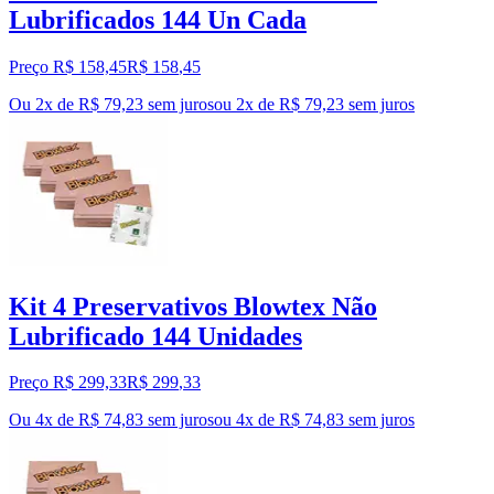
Lubrificados 144 Un Cada
Preço R$ 158,45
R$
158
,
45
Ou 2x de R$ 79,23 sem juros
ou
2
x de
R$ 79,23
sem juros
Kit 4 Preservativos Blowtex Não
Lubrificado 144 Unidades
Preço R$ 299,33
R$
299
,
33
Ou 4x de R$ 74,83 sem juros
ou
4
x de
R$ 74,83
sem juros