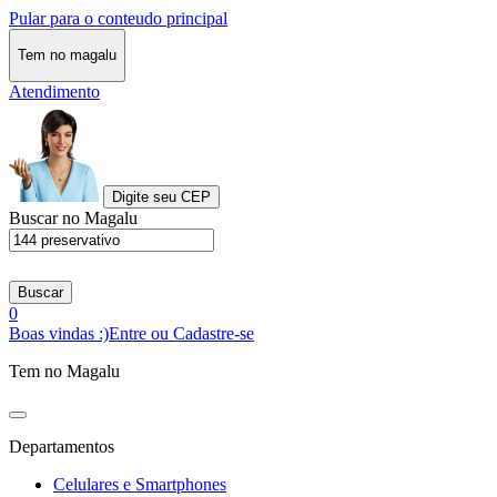
Pular para o conteudo principal
Tem no magalu
Atendimento
Digite seu CEP
Buscar no Magalu
Buscar
0
Boas vindas :)
Entre ou Cadastre-se
Tem no Magalu
Departamentos
Celulares e Smartphones