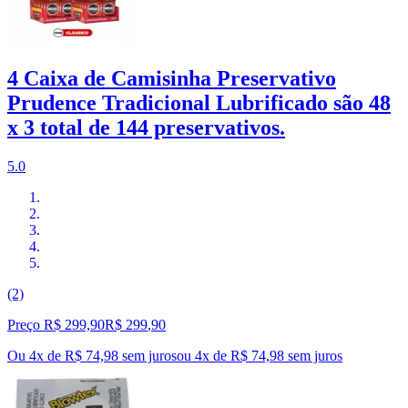
4 Caixa de Camisinha Preservativo
Prudence Tradicional Lubrificado são 48
x 3 total de 144 preservativos.
5.0
(2)
Preço R$ 299,90
R$
299
,
90
Ou 4x de R$ 74,98 sem juros
ou
4
x de
R$ 74,98
sem juros