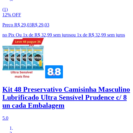
(1)
12% OFF
Preço R$ 29,03
R$
29
,
03
no Pix
Ou 1x de R$ 32,99 sem juros
ou
1
x de
R$ 32,99
sem juros
Kit 48 Preservativo Camisinha Masculino
Lubrificado Ultra Sensível Prudence c/ 8
un cada Embalagem
5.0