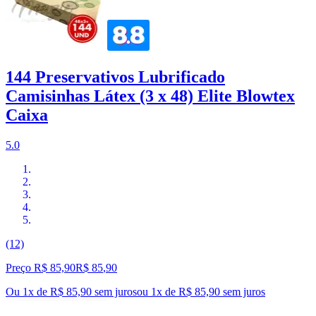
144 Preservativos Lubrificado
Camisinhas Látex (3 x 48) Elite Blowtex
Caixa
5.0
(12)
Preço R$ 85,90
R$
85
,
90
Ou 1x de R$ 85,90 sem juros
ou
1
x de
R$ 85,90
sem juros