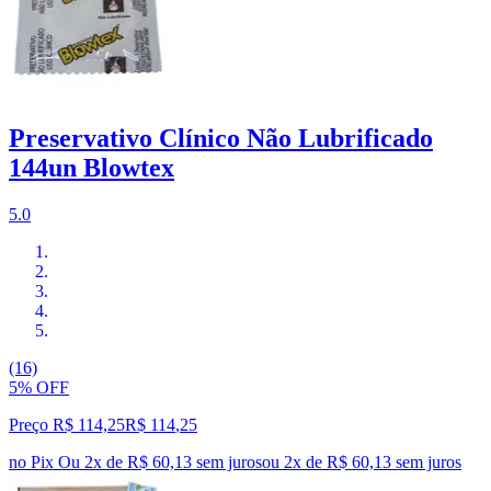
Preservativo Clínico Não Lubrificado
144un Blowtex
5.0
(16)
5% OFF
Preço R$ 114,25
R$
114
,
25
no Pix
Ou 2x de R$ 60,13 sem juros
ou
2
x de
R$ 60,13
sem juros