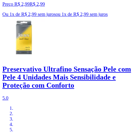
Preço R$ 2,99
R$
2
,
99
Ou 1x de R$ 2,99 sem juros
ou
1
x de
R$ 2,99
sem juros
Preservativo Ultrafino Sensação Pele com
Pele 4 Unidades Mais Sensibilidade e
Proteção com Conforto
5.0