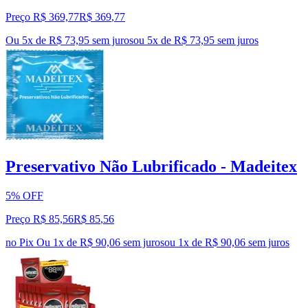
Preço R$ 369,77
R$
369
,
77
Ou 5x de R$ 73,95 sem juros
ou
5
x de
R$ 73,95
sem juros
Preservativo Não Lubrificado - Madeitex
5% OFF
Preço R$ 85,56
R$
85
,
56
no Pix
Ou 1x de R$ 90,06 sem juros
ou
1
x de
R$ 90,06
sem juros