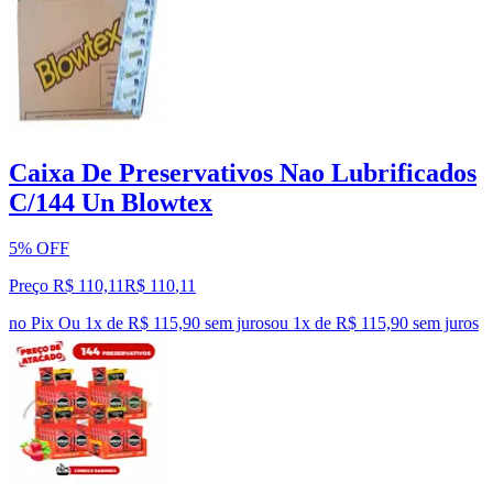
Caixa De Preservativos Nao Lubrificados
C/144 Un Blowtex
5% OFF
Preço R$ 110,11
R$
110
,
11
no Pix
Ou 1x de R$ 115,90 sem juros
ou
1
x de
R$ 115,90
sem juros