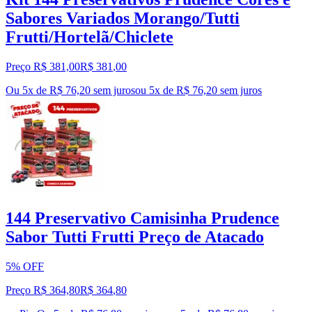
Sabores Variados Morango/Tutti
Frutti/Hortelã/Chiclete
Preço R$ 381,00
R$
381
,
00
Ou 5x de R$ 76,20 sem juros
ou
5
x de
R$ 76,20
sem juros
144 Preservativo Camisinha Prudence
Sabor Tutti Frutti Preço de Atacado
5% OFF
Preço R$ 364,80
R$
364
,
80