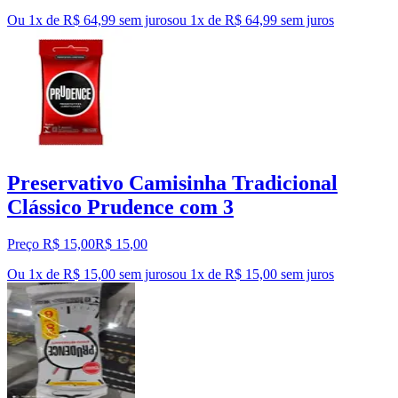
Ou 1x de R$ 64,99 sem juros
ou
1
x de
R$ 64,99
sem juros
Preservativo Camisinha Tradicional
Clássico Prudence com 3
Preço R$ 15,00
R$
15
,
00
Ou 1x de R$ 15,00 sem juros
ou
1
x de
R$ 15,00
sem juros