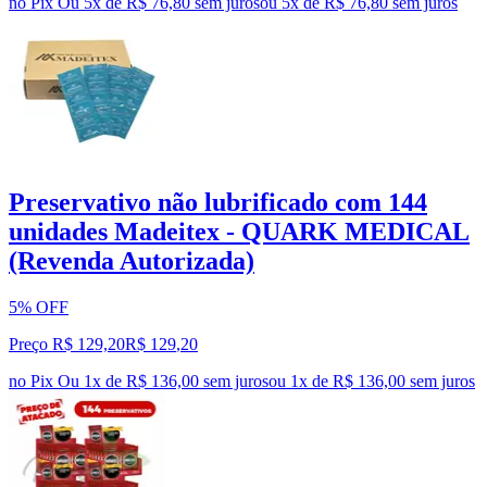
no Pix
Ou 5x de R$ 76,80 sem juros
ou
5
x de
R$ 76,80
sem juros
Preservativo não lubrificado com 144
unidades Madeitex - QUARK MEDICAL
(Revenda Autorizada)
5% OFF
Preço R$ 129,20
R$
129
,
20
no Pix
Ou 1x de R$ 136,00 sem juros
ou
1
x de
R$ 136,00
sem juros