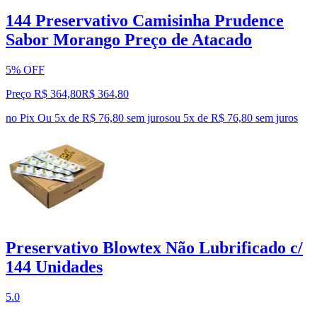
144 Preservativo Camisinha Prudence
Sabor Morango Preço de Atacado
5% OFF
Preço R$ 364,80
R$
364
,
80
no Pix
Ou 5x de R$ 76,80 sem juros
ou
5
x de
R$ 76,80
sem juros
Preservativo Blowtex Não Lubrificado c/
144 Unidades
5.0