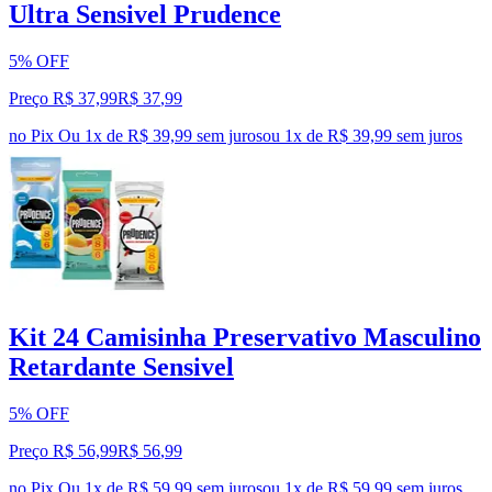
Ultra Sensivel Prudence
5% OFF
Preço R$ 37,99
R$
37
,
99
no Pix
Ou 1x de R$ 39,99 sem juros
ou
1
x de
R$ 39,99
sem juros
Kit 24 Camisinha Preservativo Masculino
Retardante Sensivel
5% OFF
Preço R$ 56,99
R$
56
,
99
no Pix
Ou 1x de R$ 59,99 sem juros
ou
1
x de
R$ 59,99
sem juros