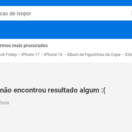
o Magalu
rmos mais procurados
ack Friday
–
iPhone 17
–
iPhone 16
–
Álbum de Figurinhas da Copa
–
S26
 não encontrou resultado algum :(
ficos