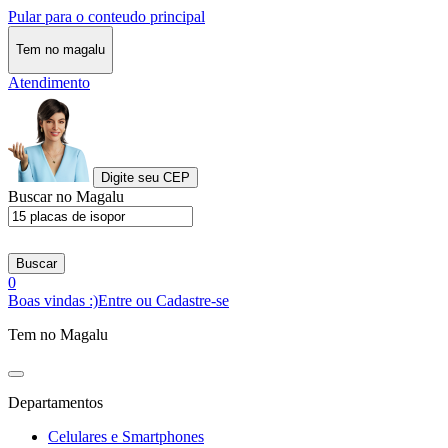
Pular para o conteudo principal
Tem no magalu
Atendimento
Digite seu CEP
Buscar no Magalu
Buscar
0
Boas vindas :)
Entre ou Cadastre-se
Tem no Magalu
Departamentos
Celulares e Smartphones