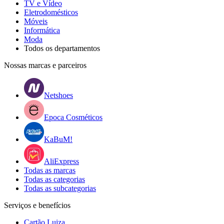
TV e Vídeo
Eletrodomésticos
Móveis
Informática
Moda
Todos os departamentos
Nossas marcas e parceiros
Netshoes
Epoca Cosméticos
KaBuM!
AliExpress
Todas as marcas
Todas as categorias
Todas as subcategorias
Serviços e benefícios
Cartão Luiza