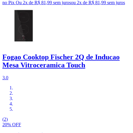
no Pix
Ou 2x de R$ 81,99 sem juros
ou
2
x de
R$ 81,99
sem juros
Fogao Cooktop Fischer 2Q de Inducao
Mesa Vitroceramica Touch
3.0
(2)
20% OFF