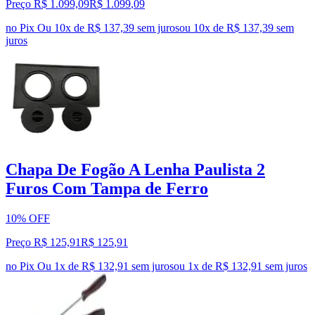
Preço R$ 1.099,09
R$
1.099
,
09
no Pix
Ou 10x de R$ 137,39 sem juros
ou
10
x de
R$ 137,39
sem
juros
Chapa De Fogão A Lenha Paulista 2
Furos Com Tampa de Ferro
10% OFF
Preço R$ 125,91
R$
125
,
91
no Pix
Ou 1x de R$ 132,91 sem juros
ou
1
x de
R$ 132,91
sem juros