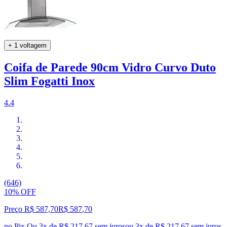
+ 1 voltagem
Coifa de Parede 90cm Vidro Curvo Duto
Slim Fogatti Inox
4.4
(646)
10% OFF
Preço R$ 587,70
R$
587
,
70
no Pix
Ou 3x de R$ 217,67 sem juros
ou
3
x de
R$ 217,67
sem juros