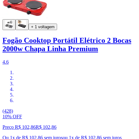
+ 1 voltagem
Fogão Cooktop Portátil Elétrico 2 Bocas
2000w Chapa Linha Premium
4.6
(428)
10% OFF
Preço R$ 102,86
R$
102
,
86
Ou 1x de R$ 102,86 sem juros
ou
1
x de
R$ 102,86
sem juros