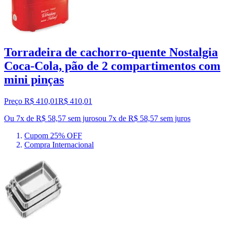
Torradeira de cachorro-quente Nostalgia
Coca-Cola, pão de 2 compartimentos com
mini pinças
Preço R$ 410,01
R$
410
,
01
Ou 7x de R$ 58,57 sem juros
ou
7
x de
R$ 58,57
sem juros
Cupom 25% OFF
Compra Internacional