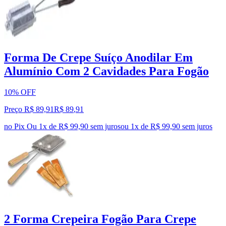
Forma De Crepe Suíço Anodilar Em
Alumínio Com 2 Cavidades Para Fogão
10% OFF
Preço R$ 89,91
R$
89
,
91
no Pix
Ou 1x de R$ 99,90 sem juros
ou
1
x de
R$ 99,90
sem juros
2 Forma Crepeira Fogão Para Crepe