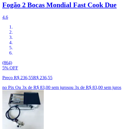
Fogão 2 Bocas Mondial Fast Cook Due
4.6
(864)
5% OFF
Preço R$ 236,55
R$
236
,
55
no Pix
Ou 3x de R$ 83,00 sem juros
ou
3
x de
R$ 83,00
sem juros