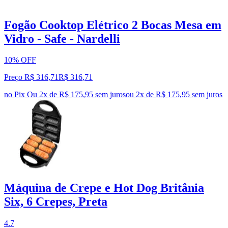
Fogão Cooktop Elétrico 2 Bocas Mesa em
Vidro - Safe - Nardelli
10% OFF
Preço R$ 316,71
R$
316
,
71
no Pix
Ou 2x de R$ 175,95 sem juros
ou
2
x de
R$ 175,95
sem juros
Máquina de Crepe e Hot Dog Britânia
Six, 6 Crepes, Preta
4.7