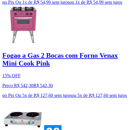
no Pix
Ou 1x de R$ 54,99 sem juros
ou
1
x de
R$ 54,99
sem juros
Fogao a Gas 2 Bocas com Forno Venax
Mini Cook Pink
15% OFF
Preço R$ 542,30
R$
542
,
30
no Pix
Ou 5x de R$ 127,60 sem juros
ou
5
x de
R$ 127,60
sem juros