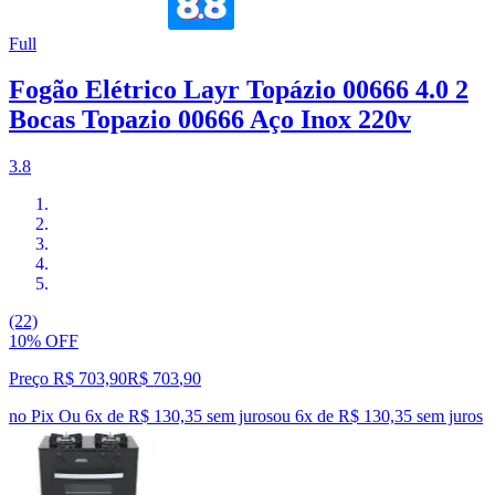
Full
Fogão Elétrico Layr Topázio 00666 4.0 2
Bocas Topazio 00666 Aço Inox 220v
3.8
(22)
10% OFF
Preço R$ 703,90
R$
703
,
90
no Pix
Ou 6x de R$ 130,35 sem juros
ou
6
x de
R$ 130,35
sem juros