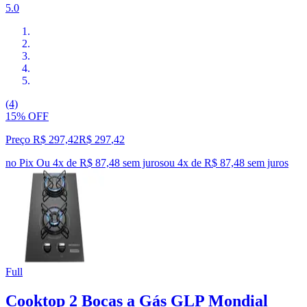
5.0
(4)
15% OFF
Preço R$ 297,42
R$
297
,
42
no Pix
Ou 4x de R$ 87,48 sem juros
ou
4
x de
R$ 87,48
sem juros
Full
Cooktop 2 Bocas a Gás GLP Mondial