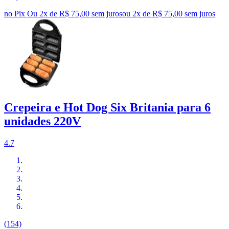
no Pix
Ou 2x de R$ 75,00 sem juros
ou
2
x de
R$ 75,00
sem juros
Crepeira e Hot Dog Six Britania para 6
unidades 220V
4.7
(154)