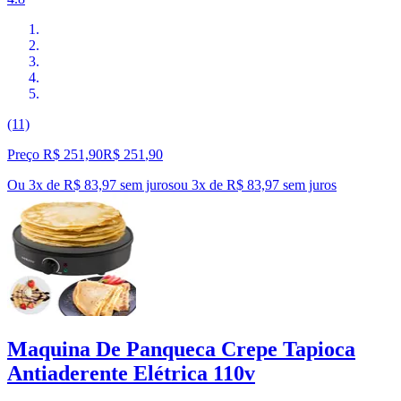
(11)
Preço R$ 251,90
R$
251
,
90
Ou 3x de R$ 83,97 sem juros
ou
3
x de
R$ 83,97
sem juros
Maquina De Panqueca Crepe Tapioca
Antiaderente Elétrica 110v