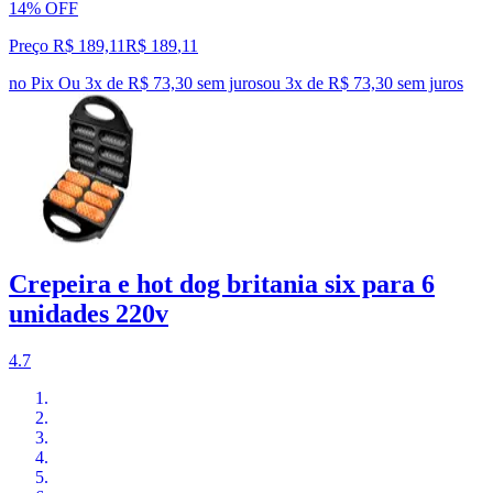
14% OFF
Preço R$ 189,11
R$
189
,
11
no Pix
Ou 3x de R$ 73,30 sem juros
ou
3
x de
R$ 73,30
sem juros
Crepeira e hot dog britania six para 6
unidades 220v
4.7