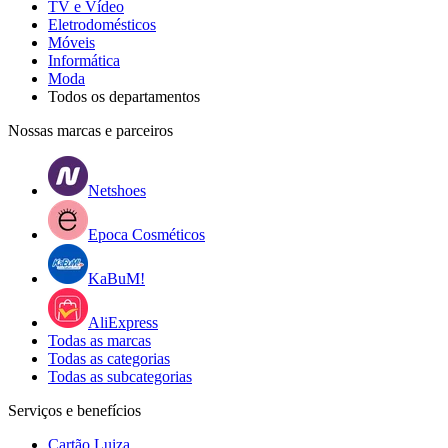
TV e Vídeo
Eletrodomésticos
Móveis
Informática
Moda
Todos os departamentos
Nossas marcas e parceiros
Netshoes
Epoca Cosméticos
KaBuM!
AliExpress
Todas as marcas
Todas as categorias
Todas as subcategorias
Serviços e benefícios
Cartão Luiza