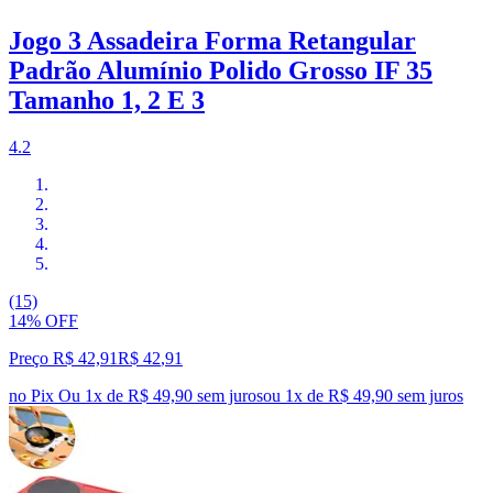
Jogo 3 Assadeira Forma Retangular
Padrão Alumínio Polido Grosso IF 35
Tamanho 1, 2 E 3
4.2
(15)
14% OFF
Preço R$ 42,91
R$
42
,
91
no Pix
Ou 1x de R$ 49,90 sem juros
ou
1
x de
R$ 49,90
sem juros