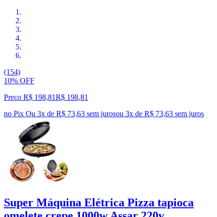
(154)
10% OFF
Preço R$ 198,81
R$
198
,
81
no Pix
Ou 3x de R$ 73,63 sem juros
ou
3
x de
R$ 73,63
sem juros
Super Máquina Elétrica Pizza tapioca
omelete crepe 1000w Assar 220v