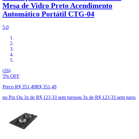
Mesa de Vidro Preto Acendimento
Automático Portátil CTG-04
5.0
(26)
5% OFF
Preço R$ 351,49
R$
351
,
49
no Pix
Ou 3x de R$ 123,33 sem juros
ou
3
x de
R$ 123,33
sem juros