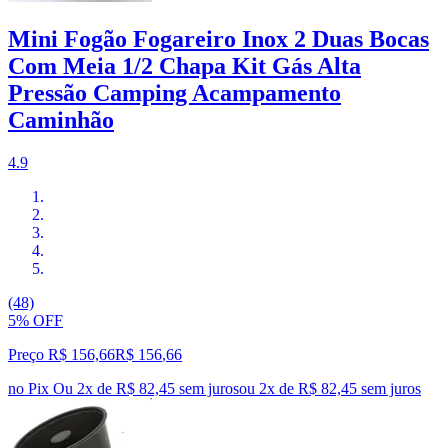
Mini Fogão Fogareiro Inox 2 Duas Bocas
Com Meia 1/2 Chapa Kit Gás Alta
Pressão Camping Acampamento
Caminhão
4.9
(48)
5% OFF
Preço R$ 156,66
R$
156
,
66
no Pix
Ou 2x de R$ 82,45 sem juros
ou
2
x de
R$ 82,45
sem juros