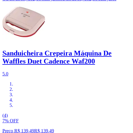
Sanduicheira Crepeira Máquina De
Waffles Duet Cadence Waf200
5.0
(4)
7% OFF
Preço R$ 139,49
R$
139
,
49