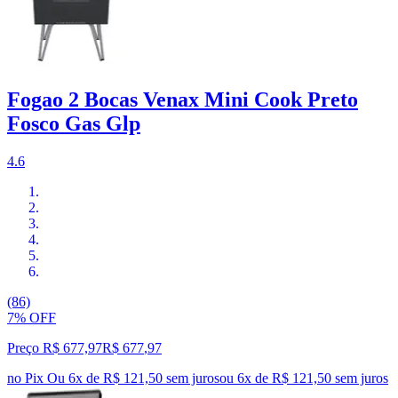
Fogao 2 Bocas Venax Mini Cook Preto
Fosco Gas Glp
4.6
(86)
7% OFF
Preço R$ 677,97
R$
677
,
97
no Pix
Ou 6x de R$ 121,50 sem juros
ou
6
x de
R$ 121,50
sem juros