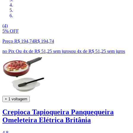
(4)
5% OFF
Preço R$ 194,74
R$
194
,
74
no Pix
Ou 4x de R$ 51,25 sem juros
ou
4
x de
R$ 51,25
sem juros
+ 1 voltagem
Crepioca Tapioqueira Panquequeira
Omeleteira Elétrica Britânia
4.8