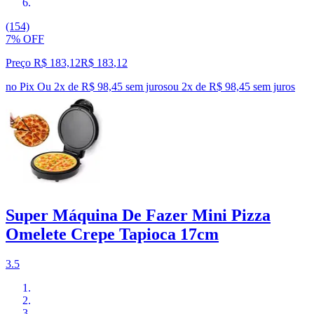
(154)
7% OFF
Preço R$ 183,12
R$
183
,
12
no Pix
Ou 2x de R$ 98,45 sem juros
ou
2
x de
R$ 98,45
sem juros
Super Máquina De Fazer Mini Pizza
Omelete Crepe Tapioca 17cm
3.5