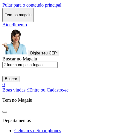
Pular para o conteudo principal
Tem no magalu
Atendimento
Digite seu CEP
Buscar no Magalu
Buscar
0
Boas vindas :)
Entre ou Cadastre-se
Tem no Magalu
Departamentos
Celulares e Smartphones