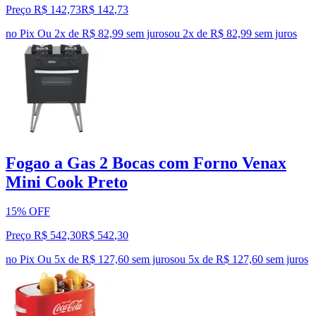
Preço R$ 142,73
R$
142
,
73
no Pix
Ou 2x de R$ 82,99 sem juros
ou
2
x de
R$ 82,99
sem juros
Fogao a Gas 2 Bocas com Forno Venax
Mini Cook Preto
15% OFF
Preço R$ 542,30
R$
542
,
30
no Pix
Ou 5x de R$ 127,60 sem juros
ou
5
x de
R$ 127,60
sem juros