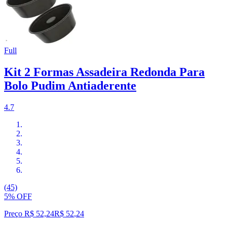
Full
Kit 2 Formas Assadeira Redonda Para
Bolo Pudim Antiaderente
4.7
(45)
5% OFF
Preço R$ 52,24
R$
52
,
24