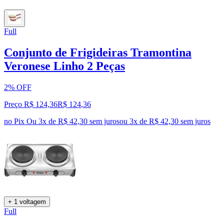
Full
Conjunto de Frigideiras Tramontina
Veronese Linho 2 Peças
2% OFF
Preço R$ 124,36
R$
124
,
36
no Pix
Ou 3x de R$ 42,30 sem juros
ou
3
x de
R$ 42,30
sem juros
+ 1 voltagem
Full