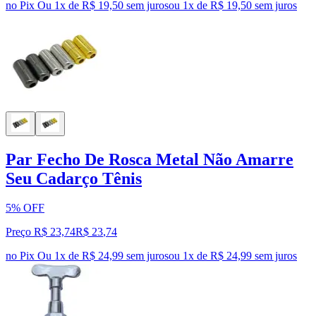
no Pix
Ou 1x de R$ 19,50 sem juros
ou
1
x de
R$ 19,50
sem juros
Par Fecho De Rosca Metal Não Amarre
Seu Cadarço Tênis
5% OFF
Preço R$ 23,74
R$
23
,
74
no Pix
Ou 1x de R$ 24,99 sem juros
ou
1
x de
R$ 24,99
sem juros