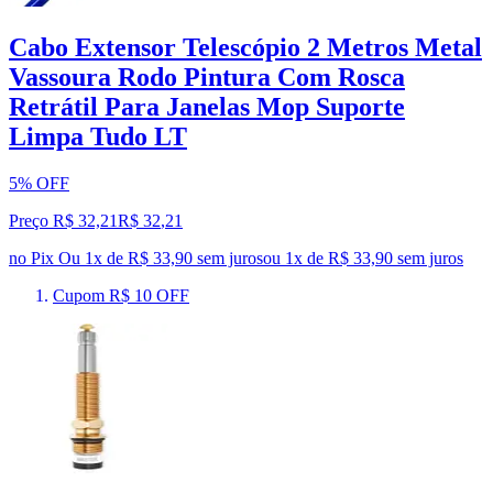
Cabo Extensor Telescópio 2 Metros Metal
Vassoura Rodo Pintura Com Rosca
Retrátil Para Janelas Mop Suporte
Limpa Tudo LT
5% OFF
Preço R$ 32,21
R$
32
,
21
no Pix
Ou 1x de R$ 33,90 sem juros
ou
1
x de
R$ 33,90
sem juros
Cupom R$ 10 OFF