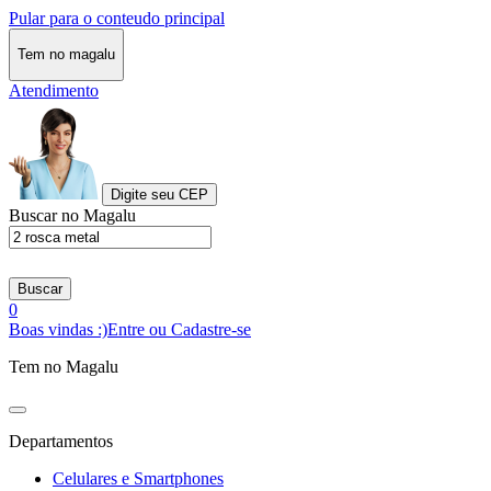
Pular para o conteudo principal
Tem no magalu
Atendimento
Digite seu CEP
Buscar no Magalu
Buscar
0
Boas vindas :)
Entre ou Cadastre-se
Tem no Magalu
Departamentos
Celulares e Smartphones