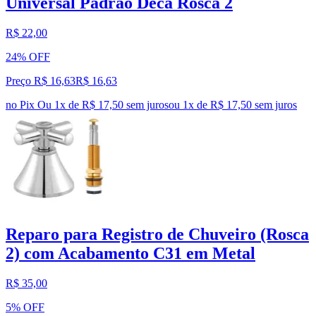
Universal Padrão Deca Rosca 2
R$ 22,00
24% OFF
Preço R$ 16,63
R$
16
,
63
no Pix
Ou 1x de R$ 17,50 sem juros
ou
1
x de
R$ 17,50
sem juros
Reparo para Registro de Chuveiro (Rosca
2) com Acabamento C31 em Metal
R$ 35,00
5% OFF