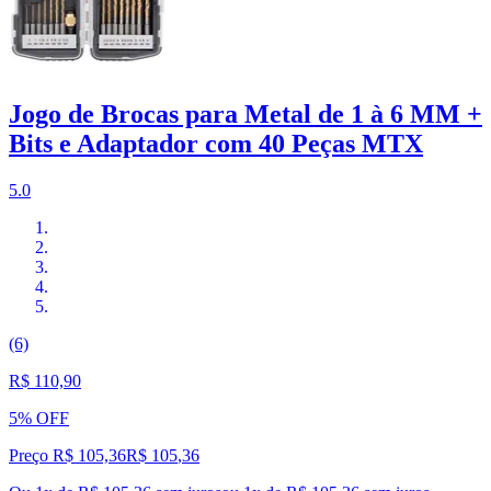
Jogo de Brocas para Metal de 1 à 6 MM +
Bits e Adaptador com 40 Peças MTX
5.0
(6)
R$ 110,90
5% OFF
Preço R$ 105,36
R$
105
,
36