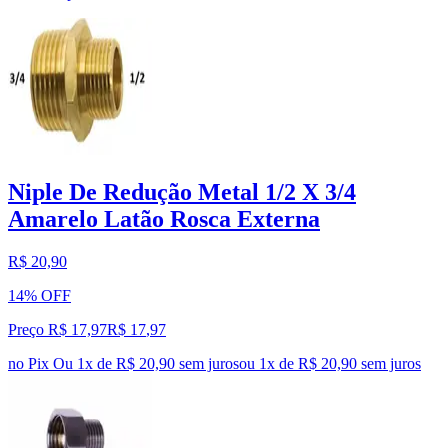
Niple De Redução Metal 1/2 X 3/4
Amarelo Latão Rosca Externa
R$ 20,90
14% OFF
Preço R$ 17,97
R$
17
,
97
no Pix
Ou 1x de R$ 20,90 sem juros
ou
1
x de
R$ 20,90
sem juros