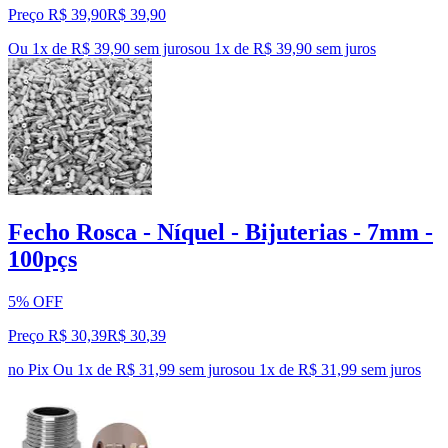
Preço R$ 39,90
R$
39
,
90
Ou 1x de R$ 39,90 sem juros
ou
1
x de
R$ 39,90
sem juros
Fecho Rosca - Níquel - Bijuterias - 7mm -
100pçs
5% OFF
Preço R$ 30,39
R$
30
,
39
no Pix
Ou 1x de R$ 31,99 sem juros
ou
1
x de
R$ 31,99
sem juros