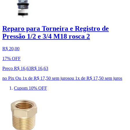
Reparo para Torneira e Registro de
Pressão 1/2 e 3/4 M18 rosca 2
R$ 20,00
17% OFF
Preço R$ 16,63
R$
16
,
63
no Pix
Ou 1x de R$ 17,50 sem juros
ou
1
x de
R$ 17,50
sem juros
Cupom 10% OFF