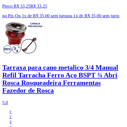
Preço R$ 33,25
R$
33
,
25
no Pix
Ou 1x de R$ 35,00 sem juros
ou
1
x de
R$ 35,00
sem juros
Tarraxa para cano metalico 3/4 Manual
Refil Tarracha Ferro Aço BSPT ¾ Abri
Rosca Rosqueadeira Ferramentas
Fazedor de Rosca
5.0