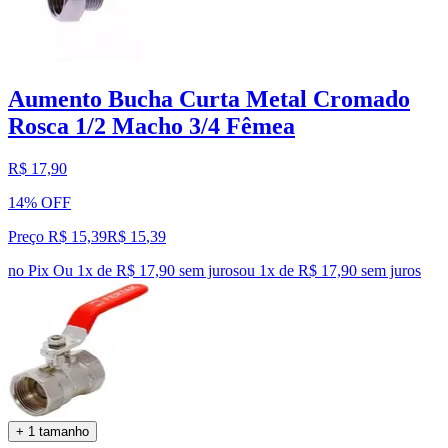
Aumento Bucha Curta Metal Cromado
Rosca 1/2 Macho 3/4 Fêmea
R$ 17,90
14% OFF
Preço R$ 15,39
R$
15
,
39
no Pix
Ou 1x de R$ 17,90 sem juros
ou
1
x de
R$ 17,90
sem juros
+ 1 tamanho