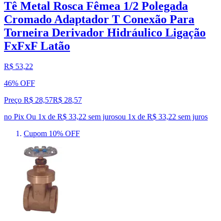
Tê Metal Rosca Fêmea 1/2 Polegada
Cromado Adaptador T Conexão Para
Torneira Derivador Hidráulico Ligação
FxFxF Latão
R$ 53,22
46% OFF
Preço R$ 28,57
R$
28
,
57
no Pix
Ou 1x de R$ 33,22 sem juros
ou
1
x de
R$ 33,22
sem juros
Cupom 10% OFF