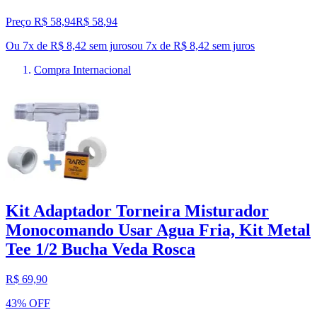
Preço R$ 58,94
R$
58
,
94
Ou 7x de R$ 8,42 sem juros
ou
7
x de
R$ 8,42
sem juros
Compra Internacional
Kit Adaptador Torneira Misturador
Monocomando Usar Agua Fria, Kit Metal
Tee 1/2 Bucha Veda Rosca
R$ 69,90
43% OFF