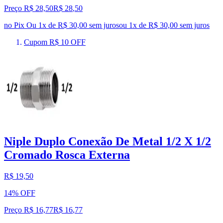
Preço R$ 28,50
R$
28
,
50
no Pix
Ou 1x de R$ 30,00 sem juros
ou
1
x de
R$ 30,00
sem juros
Cupom R$ 10 OFF
Niple Duplo Conexão De Metal 1/2 X 1/2
Cromado Rosca Externa
R$ 19,50
14% OFF
Preço R$ 16,77
R$
16
,
77