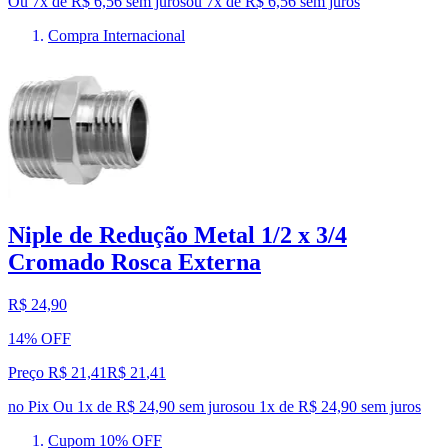
Ou 7x de R$ 6,56 sem juros
ou
7
x de
R$ 6,56
sem juros
Compra Internacional
Niple de Redução Metal 1/2 x 3/4
Cromado Rosca Externa
R$ 24,90
14% OFF
Preço R$ 21,41
R$
21
,
41
no Pix
Ou 1x de R$ 24,90 sem juros
ou
1
x de
R$ 24,90
sem juros
Cupom 10% OFF