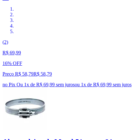
(2)
R$ 69,99
16% OFF
Preço R$ 58,79
R$
58
,
79
no Pix
Ou 1x de R$ 69,99 sem juros
ou
1
x de
R$ 69,99
sem juros