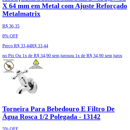
X 64 mm em Metal com Ajuste Reforçado
Metalmatrix
R$ 36,35
8% OFF
Preço R$ 33,44
R$
33
,
44
no Pix
Ou 1x de R$ 34,90 sem juros
ou
1
x de
R$ 34,90
sem juros
Torneira Para Bebedouro E Filtro De
Água Rosca 1/2 Polegada - 13142
5% OFF