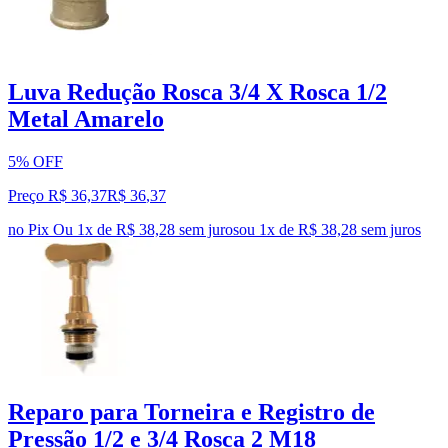
Luva Redução Rosca 3/4 X Rosca 1/2
Metal Amarelo
5% OFF
Preço R$ 36,37
R$
36
,
37
no Pix
Ou 1x de R$ 38,28 sem juros
ou
1
x de
R$ 38,28
sem juros
Reparo para Torneira e Registro de
Pressão 1/2 e 3/4 Rosca 2 M18