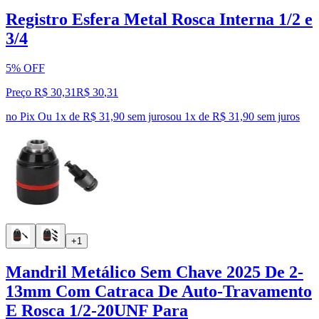
Registro Esfera Metal Rosca Interna 1/2 e
3/4
5% OFF
Preço R$ 30,31
R$
30
,
31
no Pix
Ou 1x de R$ 31,90 sem juros
ou
1
x de
R$ 31,90
sem juros
+1
Mandril Metálico Sem Chave 2025 De 2-
13mm Com Catraca De Auto-Travamento
E Rosca 1/2-20UNF Para