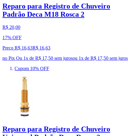
Reparo para Registro de Chuveiro
Padrão Deca M18 Rosca 2
R$ 20,00
17% OFF
Preço R$ 16,63
R$
16
,
63
no Pix
Ou 1x de R$ 17,50 sem juros
ou
1
x de
R$ 17,50
sem juros
Cupom 10% OFF
Reparo para Registro de Chuveiro