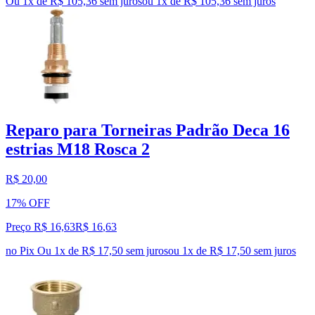
Ou 1x de R$ 105,36 sem juros
ou
1
x de
R$ 105,36
sem juros
Reparo para Torneiras Padrão Deca 16
estrias M18 Rosca 2
R$ 20,00
17% OFF
Preço R$ 16,63
R$
16
,
63
no Pix
Ou 1x de R$ 17,50 sem juros
ou
1
x de
R$ 17,50
sem juros