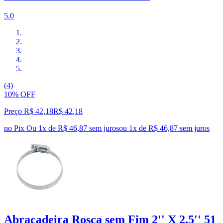
5.0
(4)
10% OFF
Preço R$ 42,18
R$
42
,
18
no Pix
Ou 1x de R$ 46,87 sem juros
ou
1
x de
R$ 46,87
sem juros
Abraçadeira Rosca sem Fim 2'' X 2,5'' 51