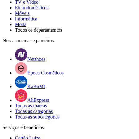
TV e Vídeo
Eletrodomésticos
Móveis
Informática
Moda
Todos os departamentos
Nossas marcas e parceiros
Netshoes
Epoca Cosméticos
KaBuM!
AliExpress
Todas as marcas
Todas as categorias
Todas as subcategorias
Serviços e benefícios
Cartão Luiza