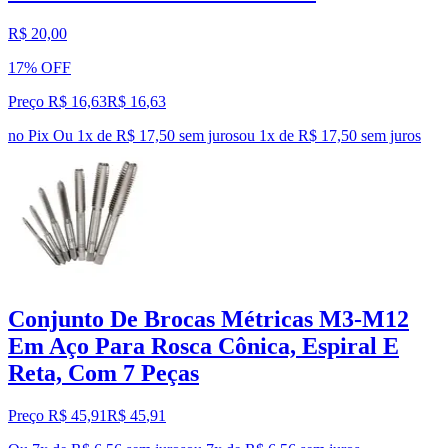
R$ 20,00
17% OFF
Preço R$ 16,63
R$
16
,
63
no Pix
Ou 1x de R$ 17,50 sem juros
ou
1
x de
R$ 17,50
sem juros
Conjunto De Brocas Métricas M3-M12
Em Aço Para Rosca Cônica, Espiral E
Reta, Com 7 Peças
Preço R$ 45,91
R$
45
,
91