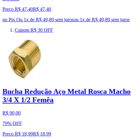
Preço R$ 47,40
R$
47
,
40
no Pix
Ou 1x de R$ 49,89 sem juros
ou
1
x de
R$ 49,89
sem juros
Cupom R$ 30 OFF
Bucha Redução Aço Metal Rosca Macho
3/4 X 1/2 Femêa
R$ 90,00
79% OFF
Preço R$ 18,99
R$
18
,
99