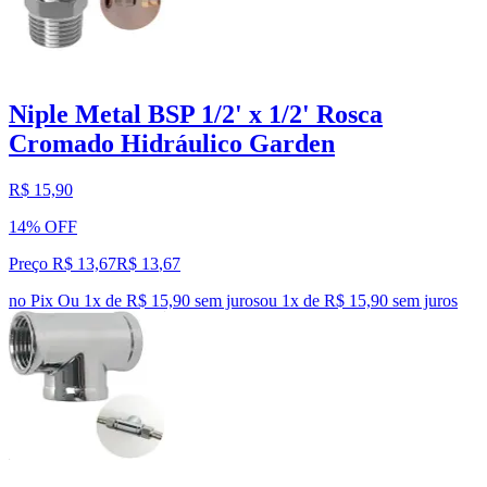
Niple Metal BSP 1/2' x 1/2' Rosca
Cromado Hidráulico Garden
R$ 15,90
14% OFF
Preço R$ 13,67
R$
13
,
67
no Pix
Ou 1x de R$ 15,90 sem juros
ou
1
x de
R$ 15,90
sem juros