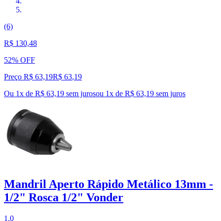
(6)
R$ 130,48
52% OFF
Preço R$ 63,19
R$
63
,
19
Ou 1x de R$ 63,19 sem juros
ou
1
x de
R$ 63,19
sem juros
Mandril Aperto Rápido Metálico 13mm -
1/2" Rosca 1/2" Vonder
1.0