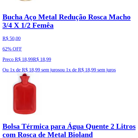
Bucha Aço Metal Redução Rosca Macho
3/4 X 1/2 Femêa
R$ 50,00
62% OFF
Preço R$ 18,99
R$
18
,
99
Ou 1x de R$ 18,99 sem juros
ou
1
x de
R$ 18,99
sem juros
Bolsa Térmica para Água Quente 2 Litros
com Rosca de Metal Bioland