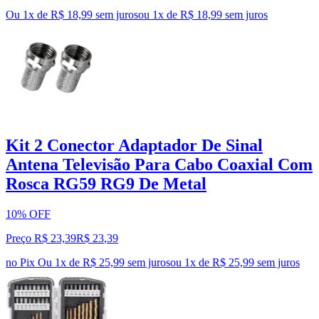
Ou 1x de R$ 18,99 sem juros
ou
1
x de
R$ 18,99
sem juros
Kit 2 Conector Adaptador De Sinal
Antena Televisão Para Cabo Coaxial Com
Rosca RG59 RG9 De Metal
10% OFF
Preço R$ 23,39
R$
23
,
39
no Pix
Ou 1x de R$ 25,99 sem juros
ou
1
x de
R$ 25,99
sem juros