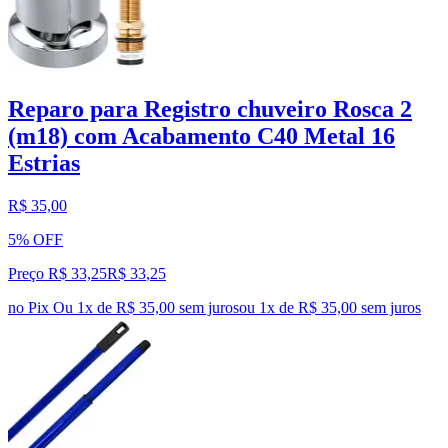
Reparo para Registro chuveiro Rosca 2
(m18) com Acabamento C40 Metal 16
Estrias
R$ 35,00
5% OFF
Preço R$ 33,25
R$
33
,
25
no Pix
Ou 1x de R$ 35,00 sem juros
ou
1
x de
R$ 35,00
sem juros