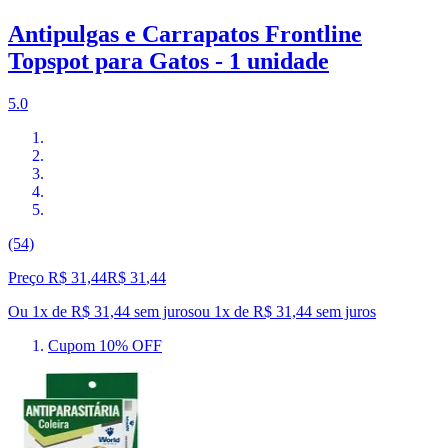
Antipulgas e Carrapatos Frontline
Topspot para Gatos - 1 unidade
5.0
(54)
Preço R$ 31,44
R$
31
,
44
Ou 1x de R$ 31,44 sem juros
ou
1
x de
R$ 31,44
sem juros
Cupom 10% OFF