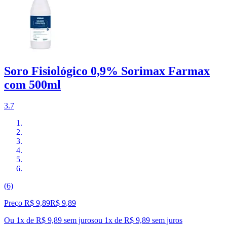
Soro Fisiológico 0,9% Sorimax Farmax
com 500ml
3.7
(6)
Preço R$ 9,89
R$
9
,
89
Ou 1x de R$ 9,89 sem juros
ou
1
x de
R$ 9,89
sem juros