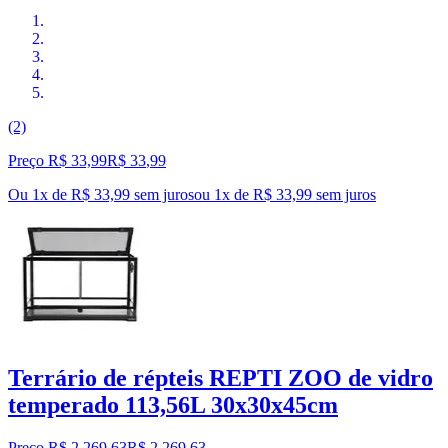
(2)
Preço R$ 33,99
R$
33
,
99
Ou 1x de R$ 33,99 sem juros
ou
1
x de
R$ 33,99
sem juros
Terrário de répteis REPTI ZOO de vidro
temperado 113,56L 30x30x45cm
Preço R$ 2.269,63
R$
2.269
,
63