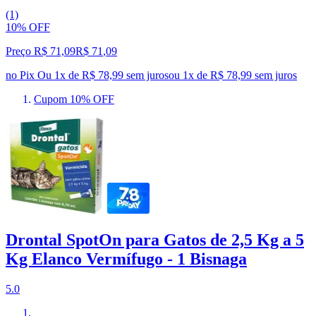
(1)
10% OFF
Preço R$ 71,09
R$
71
,
09
no Pix
Ou 1x de R$ 78,99 sem juros
ou
1
x de
R$ 78,99
sem juros
Cupom 10% OFF
Drontal SpotOn para Gatos de 2,5 Kg a 5
Kg Elanco Vermífugo - 1 Bisnaga
5.0