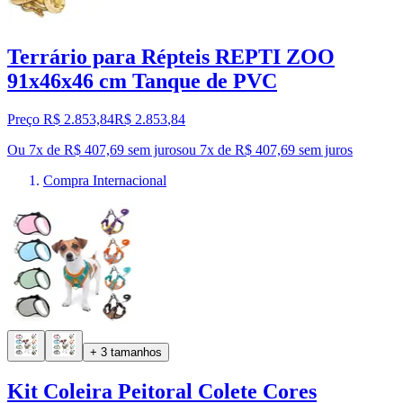
Terrário para Répteis REPTI ZOO
91x46x46 cm Tanque de PVC
Preço R$ 2.853,84
R$
2.853
,
84
Ou 7x de R$ 407,69 sem juros
ou
7
x de
R$ 407,69
sem juros
Compra Internacional
+ 3 tamanhos
Kit Coleira Peitoral Colete Cores