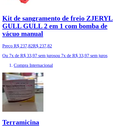
Kit de sangramento de freio ZJERYL
GULL GULL 2 em 1 com bomba de
vácuo manual
Preço R$ 237,82
R$
237
,
82
Ou 7x de R$ 33,97 sem juros
ou
7
x de
R$ 33,97
sem juros
Compra Internacional
Terramicina