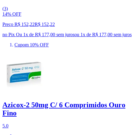
(3)
14% OFF
Preço R$ 152,22
R$
152
,
22
no Pix
Ou 1x de R$ 177,00 sem juros
ou
1
x de
R$ 177,00
sem juros
Cupom 10% OFF
Azicox-2 50mg C/ 6 Comprimidos Ouro
Fino
5.0