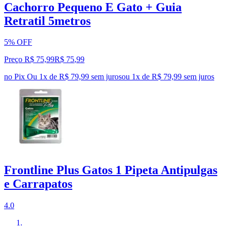
Cachorro Pequeno E Gato + Guia
Retratil 5metros
5% OFF
Preço R$ 75,99
R$
75
,
99
no Pix
Ou 1x de R$ 79,99 sem juros
ou
1
x de
R$ 79,99
sem juros
Frontline Plus Gatos 1 Pipeta Antipulgas
e Carrapatos
4.0