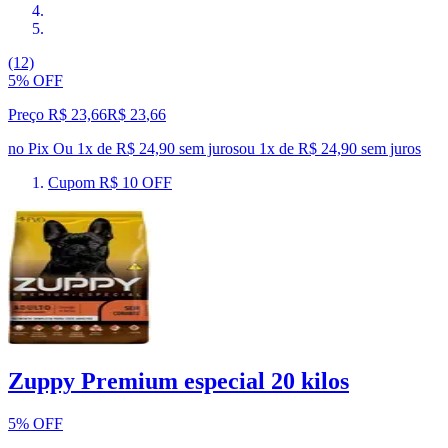
(12)
5% OFF
Preço R$ 23,66
R$
23
,
66
no Pix
Ou 1x de R$ 24,90 sem juros
ou
1
x de
R$ 24,90
sem juros
Cupom R$ 10 OFF
Zuppy Premium especial 20 kilos
5% OFF