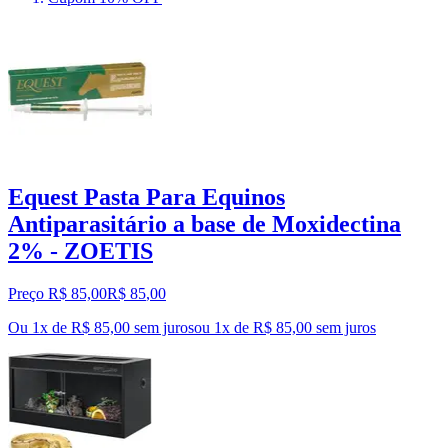
Equest Pasta Para Equinos
Antiparasitário a base de Moxidectina
2% - ZOETIS
Preço R$ 85,00
R$
85
,
00
Ou 1x de R$ 85,00 sem juros
ou
1
x de
R$ 85,00
sem juros