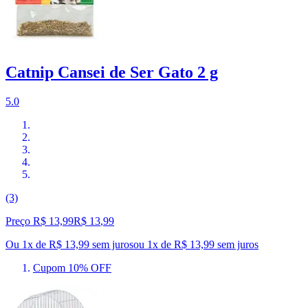
Catnip Cansei de Ser Gato 2 g
5.0
(3)
Preço R$ 13,99
R$
13
,
99
Ou 1x de R$ 13,99 sem juros
ou
1
x de
R$ 13,99
sem juros
Cupom 10% OFF