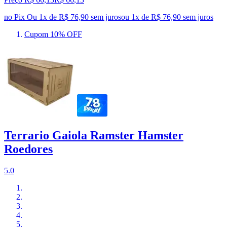
no Pix
Ou 1x de R$ 76,90 sem juros
ou
1
x de
R$ 76,90
sem juros
Cupom 10% OFF
Terrario Gaiola Ramster Hamster
Roedores
5.0