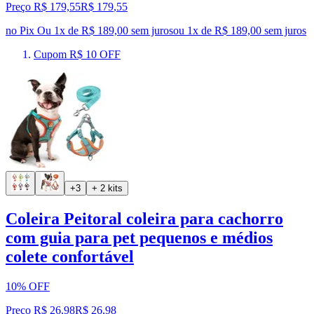
Preço R$ 179,55
R$
179
,
55
no Pix
Ou 1x de R$ 189,00 sem juros
ou
1
x de
R$ 189,00
sem juros
Cupom R$ 10 OFF
+3
+ 2 kits
Coleira Peitoral coleira para cachorro
com guia para pet pequenos e médios
colete confortável
10% OFF
Preço R$ 26,98
R$
26
,
98