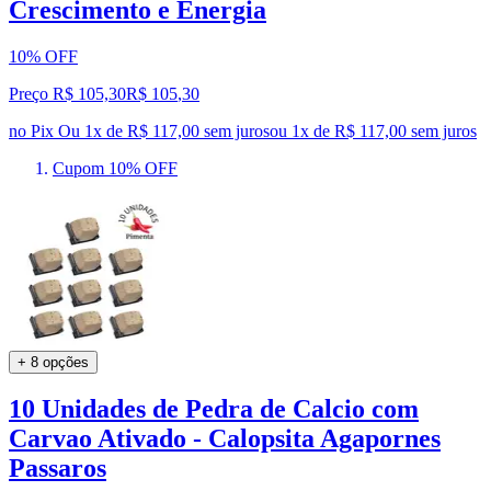
Crescimento e Energia
10% OFF
Preço R$ 105,30
R$
105
,
30
no Pix
Ou 1x de R$ 117,00 sem juros
ou
1
x de
R$ 117,00
sem juros
Cupom 10% OFF
+ 8 opções
10 Unidades de Pedra de Calcio com
Carvao Ativado - Calopsita Agapornes
Passaros