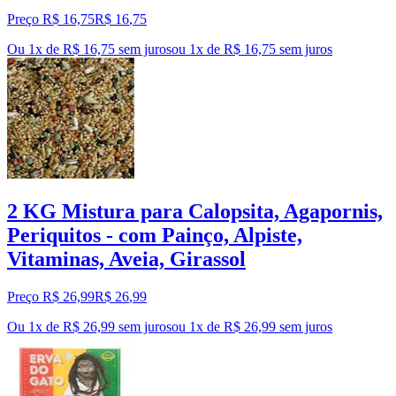
Preço R$ 16,75
R$
16
,
75
Ou 1x de R$ 16,75 sem juros
ou
1
x de
R$ 16,75
sem juros
2 KG Mistura para Calopsita, Agapornis,
Periquitos - com Painço, Alpiste,
Vitaminas, Aveia, Girassol
Preço R$ 26,99
R$
26
,
99
Ou 1x de R$ 26,99 sem juros
ou
1
x de
R$ 26,99
sem juros