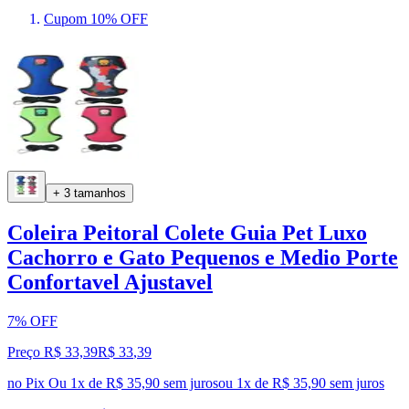
Cupom 10% OFF
+ 3 tamanhos
Coleira Peitoral Colete Guia Pet Luxo
Cachorro e Gato Pequenos e Medio Porte
Confortavel Ajustavel
7% OFF
Preço R$ 33,39
R$
33
,
39
no Pix
Ou 1x de R$ 35,90 sem juros
ou
1
x de
R$ 35,90
sem juros