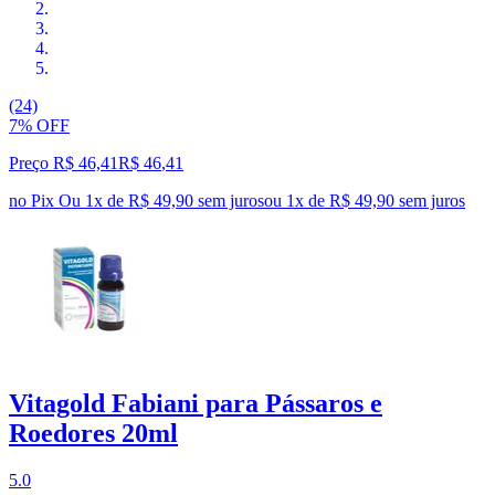
(24)
7% OFF
Preço R$ 46,41
R$
46
,
41
no Pix
Ou 1x de R$ 49,90 sem juros
ou
1
x de
R$ 49,90
sem juros
Vitagold Fabiani para Pássaros e
Roedores 20ml
5.0