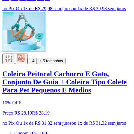
no Pix
Ou 1x de R$ 29,98 sem juros
ou
1
x de
R$ 29,98
sem juros
+4
+ 3 tamanhos
Coleira Peitoral Cachorro E Gato,
Conjunto De Guia + Coleira Tipo Colete
Para Pet Pequenos E Médios
10% OFF
Preço R$ 28,19
R$
28
,
19
no Pix
Ou 1x de R$ 31,32 sem juros
ou
1
x de
R$ 31,32
sem juros
Cupom 10% OFF