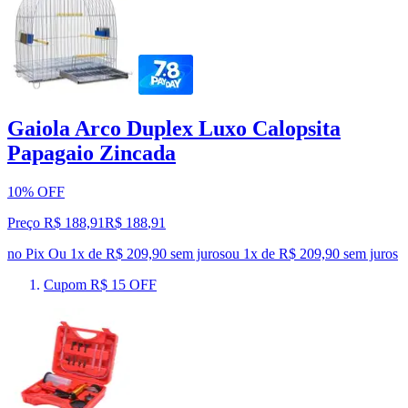
Gaiola Arco Duplex Luxo Calopsita
Papagaio Zincada
10% OFF
Preço R$ 188,91
R$
188
,
91
no Pix
Ou 1x de R$ 209,90 sem juros
ou
1
x de
R$ 209,90
sem juros
Cupom R$ 15 OFF