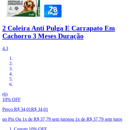
2 Coleira Anti Pulga E Carrapato Em
Cachorro 3 Meses Duração
4.3
(6)
10% OFF
Preço R$ 34,01
R$
34
,
01
no Pix
Ou 1x de R$ 37,79 sem juros
ou
1
x de
R$ 37,79
sem juros
Cupom 10% OFF