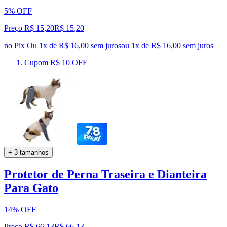
5% OFF
Preço R$ 15,20
R$
15
,
20
no Pix
Ou 1x de R$ 16,00 sem juros
ou
1
x de
R$ 16,00
sem juros
Cupom R$ 10 OFF
+ 3 tamanhos
Protetor de Perna Traseira e Dianteira
Para Gato
14% OFF
Preço R$ 66,13
R$
66
,
13