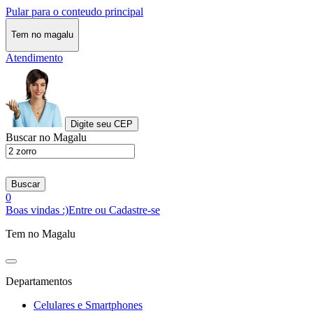
Pular para o conteudo principal
Tem no magalu
Atendimento
Digite seu CEP
Buscar no Magalu
Buscar
0
Boas vindas :)
Entre ou Cadastre-se
Tem no Magalu
Departamentos
Celulares e Smartphones