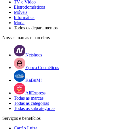
TV e Vídeo
Eletrodomésticos
Móveis
Informática
Moda
Todos os departamentos
Nossas marcas e parceiros
Netshoes
Epoca Cosméticos
KaBuM!
AliExpress
Todas as marcas
Todas as categorias
Todas as subcategorias
Serviços e benefícios
Cartão Luiza