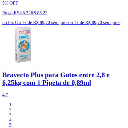
5% OFF
Preço R$ 85,22
R$
85
,
22
no Pix
Ou 1x de R$ 89,70 sem juros
ou
1
x de
R$ 89,70
sem juros
Bravecto Plus para Gatos entre 2,8 e
6,25kg com 1 Pipeta de 0,89ml
4.7