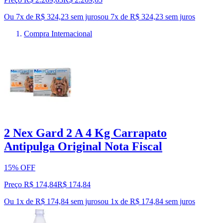
Ou 7x de R$ 324,23 sem juros
ou
7
x de
R$ 324,23
sem juros
Compra Internacional
2 Nex Gard 2 A 4 Kg Carrapato
Antipulga Original Nota Fiscal
15% OFF
Preço R$ 174,84
R$
174
,
84
Ou 1x de R$ 174,84 sem juros
ou
1
x de
R$ 174,84
sem juros