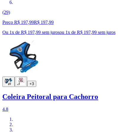
(29)
Preço R$ 197,99
R$
197
,
99
Ou 1x de R$ 197,99 sem juros
ou
1
x de
R$ 197,99
sem juros
+3
Coleira Peitoral para Cachorro
4.8