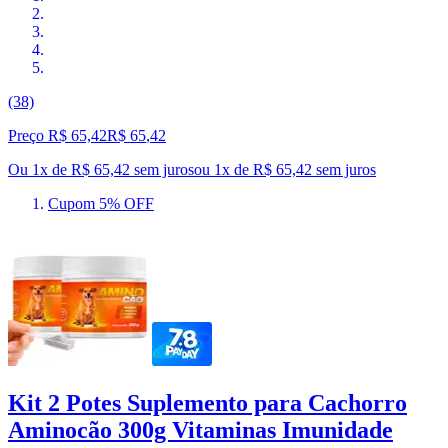
(38)
Preço R$ 65,42
R$
65
,
42
Ou 1x de R$ 65,42 sem juros
ou
1
x de
R$ 65,42
sem juros
Cupom 5% OFF
Kit 2 Potes Suplemento para Cachorro
Aminocão 300g Vitaminas Imunidade