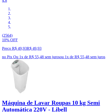
4.8
(2564)
10% OFF
Preço R$ 49,93
R$
49
,
93
no Pix
Ou 1x de R$ 55,48 sem juros
ou
1
x de
R$ 55,48
sem juros
Máquina de Lavar Roupas 10 kg Semi
Automática 220V - Libell