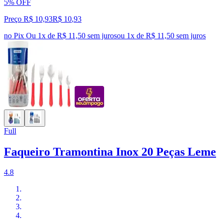
5% OFF
Preço R$ 10,93
R$
10
,
93
no Pix
Ou 1x de R$ 11,50 sem juros
ou
1
x de
R$ 11,50
sem juros
Full
Faqueiro Tramontina Inox 20 Peças Leme
4.8