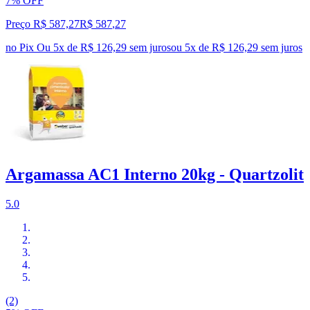
7% OFF
Preço R$ 587,27
R$
587
,
27
no Pix
Ou 5x de R$ 126,29 sem juros
ou
5
x de
R$ 126,29
sem juros
Argamassa AC1 Interno 20kg - Quartzolit
5.0
(2)