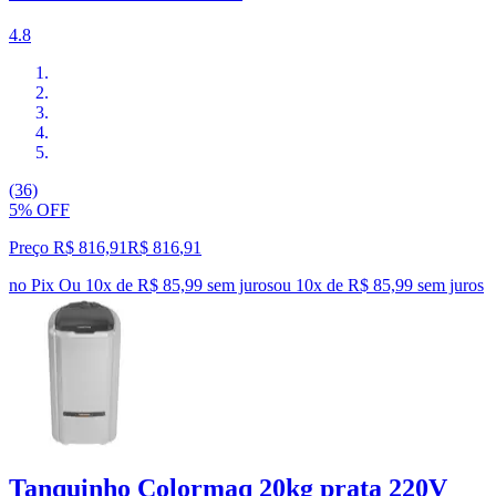
4.8
(36)
5% OFF
Preço R$ 816,91
R$
816
,
91
no Pix
Ou 10x de R$ 85,99 sem juros
ou
10
x de
R$ 85,99
sem juros
Tanquinho Colormaq 20kg prata 220V