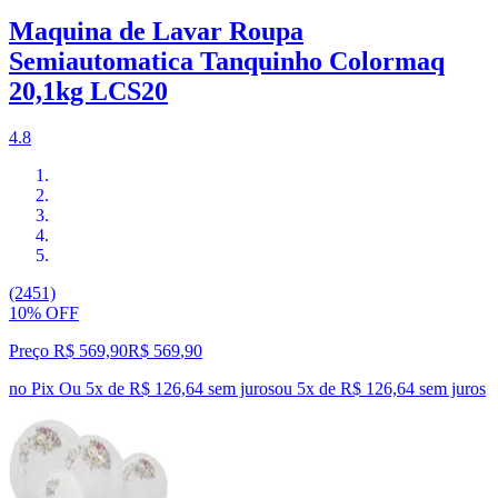
Maquina de Lavar Roupa
Semiautomatica Tanquinho Colormaq
20,1kg LCS20
4.8
(2451)
10% OFF
Preço R$ 569,90
R$
569
,
90
no Pix
Ou 5x de R$ 126,64 sem juros
ou
5
x de
R$ 126,64
sem juros