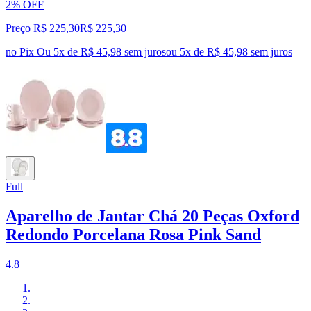
2% OFF
Preço R$ 225,30
R$
225
,
30
no Pix
Ou 5x de R$ 45,98 sem juros
ou
5
x de
R$ 45,98
sem juros
Full
Aparelho de Jantar Chá 20 Peças Oxford
Redondo Porcelana Rosa Pink Sand
4.8