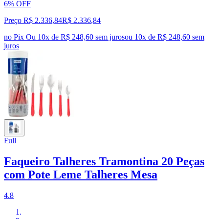
6% OFF
Preço R$ 2.336,84
R$
2.336
,
84
no Pix
Ou 10x de R$ 248,60 sem juros
ou
10
x de
R$ 248,60
sem
juros
Full
Faqueiro Talheres Tramontina 20 Peças
com Pote Leme Talheres Mesa
4.8