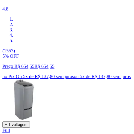
4.8
(1553)
5% OFF
Preço R$ 654,55
R$
654
,
55
no Pix
Ou 5x de R$ 137,80 sem juros
ou
5
x de
R$ 137,80
sem juros
+ 1 voltagem
Full