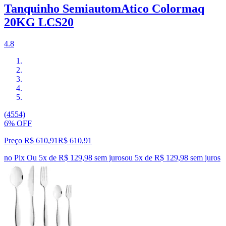
Tanquinho SemiautomAtico Colormaq
20KG LCS20
4.8
(4554)
6% OFF
Preço R$ 610,91
R$
610
,
91
no Pix
Ou 5x de R$ 129,98 sem juros
ou
5
x de
R$ 129,98
sem juros