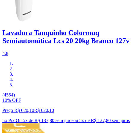
Lavadora Tanquinho Colormaq
Semiautomática Lcs 20 20kg Branco 127v
4.8
(4554)
10% OFF
Preço R$ 620,10
R$
620
,
10
no Pix
Ou 5x de R$ 137,80 sem juros
ou
5
x de
R$ 137,80
sem juros