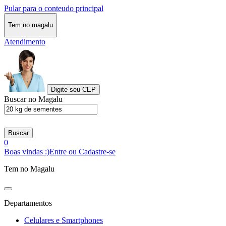
Pular para o conteudo principal
Tem no magalu
Atendimento
Digite seu CEP
Buscar no Magalu
Buscar
0
Boas vindas :)
Entre ou Cadastre-se
Tem no Magalu
Departamentos
Celulares e Smartphones