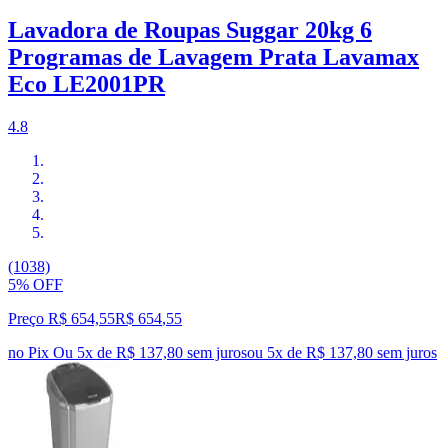
Lavadora de Roupas Suggar 20kg 6
Programas de Lavagem Prata Lavamax
Eco LE2001PR
4.8
(1038)
5% OFF
Preço R$ 654,55
R$
654
,
55
no Pix
Ou 5x de R$ 137,80 sem juros
ou
5
x de
R$ 137,80
sem juros