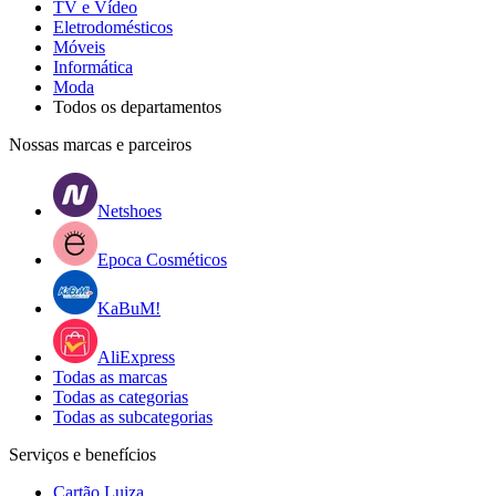
TV e Vídeo
Eletrodomésticos
Móveis
Informática
Moda
Todos os departamentos
Nossas marcas e parceiros
Netshoes
Epoca Cosméticos
KaBuM!
AliExpress
Todas as marcas
Todas as categorias
Todas as subcategorias
Serviços e benefícios
Cartão Luiza