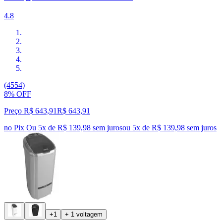
4.8
(4554)
8% OFF
Preço R$ 643,91
R$
643
,
91
no Pix
Ou 5x de R$ 139,98 sem juros
ou
5
x de
R$ 139,98
sem juros
+1
+ 1 voltagem