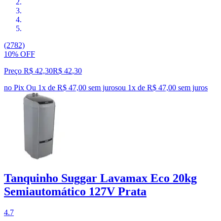
(2782)
10% OFF
Preço R$ 42,30
R$
42
,
30
no Pix
Ou 1x de R$ 47,00 sem juros
ou
1
x de
R$ 47,00
sem juros
Tanquinho Suggar Lavamax Eco 20kg
Semiautomático 127V Prata
4.7