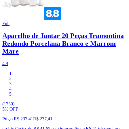
Full
Aparelho de Jantar 20 Peças Tramontina
Redondo Porcelana Branco e Marrom
Mare
4.9
(1730)
5% OFF
Preço R$ 237,41
R$
237
,
41
no Pix
Ou 6x de R$ 41,65 sem juros
ou
6
x de
R$ 41,65
sem juros