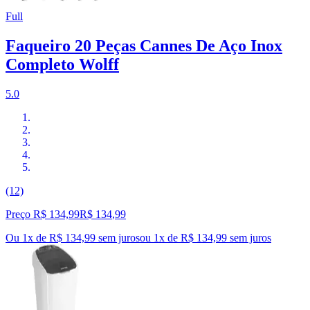
Full
Faqueiro 20 Peças Cannes De Aço Inox
Completo Wolff
5.0
(12)
Preço R$ 134,99
R$
134
,
99
Ou 1x de R$ 134,99 sem juros
ou
1
x de
R$ 134,99
sem juros