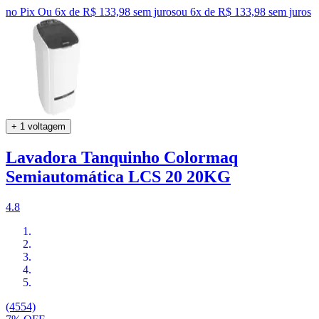
no Pix
Ou 6x de R$ 133,98 sem juros
ou
6
x de
R$ 133,98
sem juros
+ 1 voltagem
Lavadora Tanquinho Colormaq
Semiautomática LCS 20 20KG
4.8
(4554)