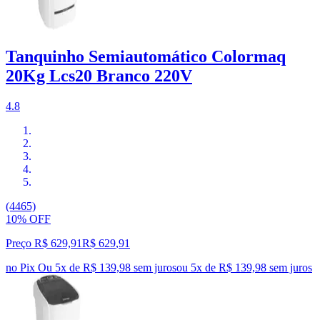
Tanquinho Semiautomático Colormaq
20Kg Lcs20 Branco 220V
4.8
(4465)
10% OFF
Preço R$ 629,91
R$
629
,
91
no Pix
Ou 5x de R$ 139,98 sem juros
ou
5
x de
R$ 139,98
sem juros