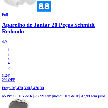
Full
Aparelho de Jantar 20 Peças Schmidt
Redondo
4.9
(124)
2% OFF
Preço R$ 470,30
R$
470
,
30
no Pix
Ou 10x de R$ 47,99 sem juros
ou
10
x de
R$ 47,99
sem juros