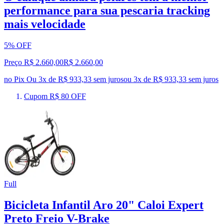
performance para sua pescaria tracking
mais velocidade
5% OFF
Preço R$ 2.660,00
R$
2.660
,
00
no Pix
Ou 3x de R$ 933,33 sem juros
ou
3
x de
R$ 933,33
sem juros
Cupom R$ 80 OFF
Full
Bicicleta Infantil Aro 20" Caloi Expert
Preto Freio V-Brake