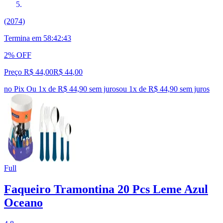
(2074)
Termina em
58:42:42
2% OFF
Preço R$ 44,00
R$
44
,
00
no Pix
Ou 1x de R$ 44,90 sem juros
ou
1
x de
R$ 44,90
sem juros
Full
Faqueiro Tramontina 20 Pcs Leme Azul
Oceano