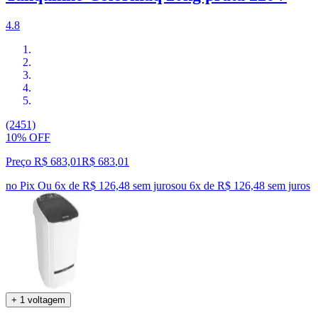
4.8
(2451)
10% OFF
Preço R$ 683,01
R$
683
,
01
no Pix
Ou 6x de R$ 126,48 sem juros
ou
6
x de
R$ 126,48
sem juros
+ 1 voltagem