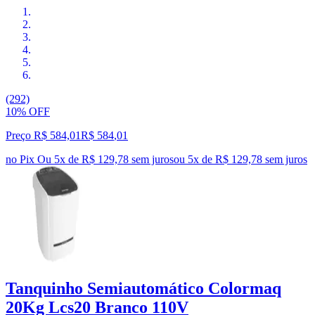
(292)
10% OFF
Preço R$ 584,01
R$
584
,
01
no Pix
Ou 5x de R$ 129,78 sem juros
ou
5
x de
R$ 129,78
sem juros
Tanquinho Semiautomático Colormaq
20Kg Lcs20 Branco 110V