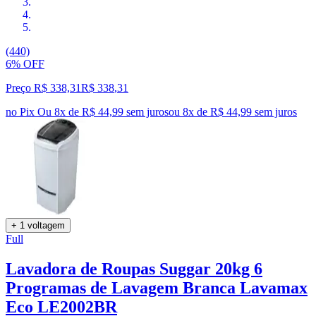
(440)
6% OFF
Preço R$ 338,31
R$
338
,
31
no Pix
Ou 8x de R$ 44,99 sem juros
ou
8
x de
R$ 44,99
sem juros
+ 1 voltagem
Full
Lavadora de Roupas Suggar 20kg 6
Programas de Lavagem Branca Lavamax
Eco LE2002BR