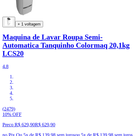
+ 1 voltagem
Maquina de Lavar Roupa Semi-
Automatica Tanquinho Colormaq 20,1kg
LCS20
4.8
(2479)
10% OFF
Preço R$ 629,90
R$
629
,
90
no Pix
Ou 5x de R$ 139,98 sem juros
ou
5
x de
R$ 139,98
sem juros