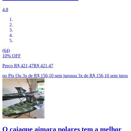
4.8
(64)
10% OFF
Preço R$ 421,47
R$
421
,
47
no Pix
Ou 3x de R$ 156,10 sem juros
ou
3
x de
R$ 156,10
sem juros
O caiaque aimara polares tem a melhor