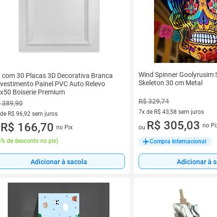
Wind Spinner Goolyrusim 
t com 30 Placas 3D Decorativa Branca
Skeleton 30 cm Metal
vestimento Painel PVC Auto Relevo
x50 Boiserie Premium
R$ 329,74
 389,90
7x de R$ 43,58 sem juros
 de R$ 96,92 sem juros
7 vez de R$ 43,58 sem juros
R$ 305,03
ez de R$ 96,92 sem juros
R$ 166,70
no Pi
no Pix
ou
u
% de desconto no pix
)
Compra Internacional
Adicionar à sacola
Adicionar à 