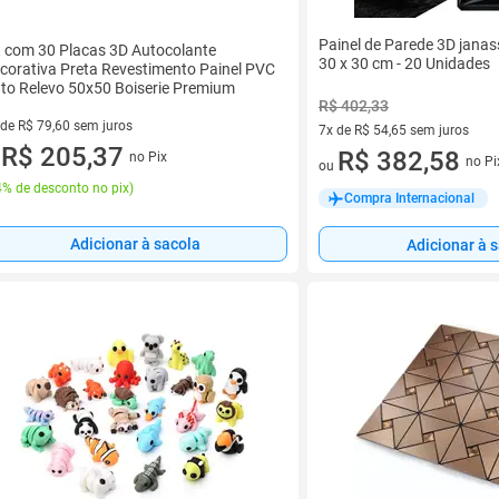
Painel de Parede 3D jana
t com 30 Placas 3D Autocolante
30 x 30 cm - 20 Unidades
corativa Preta Revestimento Painel PVC
to Relevo 50x50 Boiserie Premium
R$ 402,33
 de R$ 79,60 sem juros
7x de R$ 54,65 sem juros
ez de R$ 79,60 sem juros
R$ 205,37
7 vez de R$ 54,65 sem juros
R$ 382,58
no Pix
u
no Pi
ou
% de desconto no pix
)
Compra Internacional
Adicionar à sacola
Adicionar à 