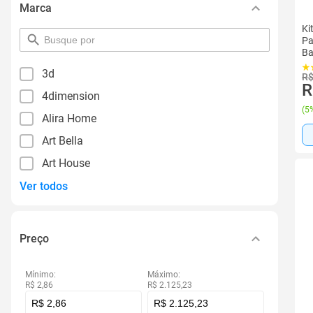
Marca
Ki
pesquisar
Pa
por
Ba
filtro
3d
R$
R
4dimension
(
5%
Alira Home
Art Bella
Art House
Ver todos
Preço
Mínimo:
Máximo:
R$ 2,86
R$ 2.125,23