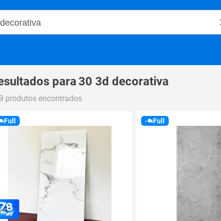
o Magalu
esultados para
30 3d decorativa
9 produtos encontrados
Full
Full