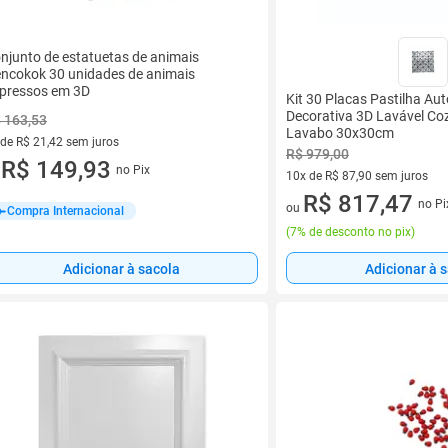
njunto de estatuetas de animais
ncokok 30 unidades de animais
pressos em 3D
Kit 30 Placas Pastilha Au
Decorativa 3D Lavável Co
 163,53
Lavabo 30x30cm
 de R$ 21,42 sem juros
R$ 979,00
ez de R$ 21,42 sem juros
R$ 149,93
no Pix
u
10x de R$ 87,90 sem juros
10 vez de R$ 87,90 sem juros
R$ 817,47
no Pi
ou
Compra Internacional
(
7% de desconto no pix
)
Adicionar à sacola
Adicionar à 