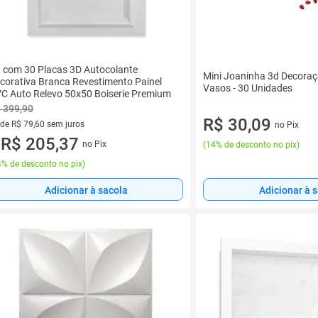
t com 30 Placas 3D Autocolante
Mini Joaninha 3d Decoraç
corativa Branca Revestimento Painel
Vasos - 30 Unidades
C Auto Relevo 50x50 Boiserie Premium
 399,90
R$ 30,09
 de R$ 79,60 sem juros
no Pix
ez de R$ 79,60 sem juros
R$ 205,37
no Pix
(
14% de desconto no pix
)
u
% de desconto no pix
)
Adicionar à sacola
Adicionar à 