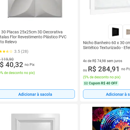
t 30 Placas 25x25cm 3D Decorativa
talas Flor Revestimento Plástico PVC
to Relevo
Nicho Banheiro 60 x 30 
Sintético Texturizado - Efe
3.5 (28)
 119,90
4x de R$ 74,98 sem juros
$ 40,32
no Pix
4 vez de R$ 74,98 sem juros
R$ 284,91
no Pi
ou
% de desconto no pix
)
(
5% de desconto no pix
)
Cupom
R$ 40 OFF
Adicionar à sacola
Adicionar à 