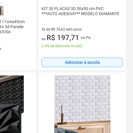
KIT 30 PLACAS 3D 50x50 cm PVC
***AUTO ADESIVA*** MODELO DIAMANTE
el 11cmx45cm
to 3d Parede
3x de R$ 76,63 sem juros
XUOSA
3 vez de R$ 76,63 sem juros
R$ 197,71
no Pix
ou
(
14% de desconto no pix
)
x
Adicionar à sacola