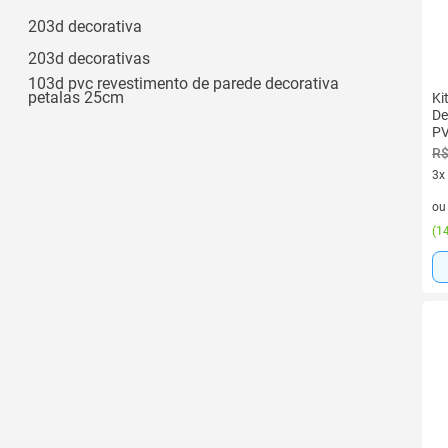
203d decorativa
203d decorativas
103d pvc revestimento de parede decorativa
petalas 25cm
Ki
De
PV
R$
3x
3 v
o
(
14