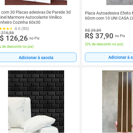
t com 30 Placas adesivas De Parede 3d
Placa Autoadesiva Efeito
inel Marmore Autocolante Vinílico
60cm com 10 UNI CASA LY
nheiro Cozinha 60x30
4.6 (80)
R$ 39,89
 216,86
R$ 37,90
no Pix
$ 126,26
no Pix
(
5% de desconto no pix
)
 de desconto no pix
)
Adicionar à 
Adicionar à sacola