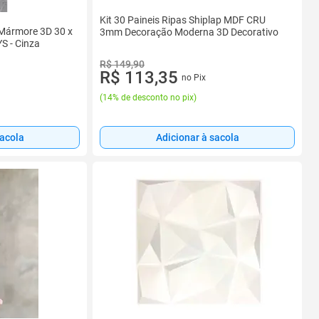
Kit 30 Paineis Ripas Shiplap MDF CRU
 Mármore 3D 30 x
3mm Decoração Moderna 3D Decorativo
S - Cinza
R$ 149,90
R$ 113,35
no Pix
(
14% de desconto no pix
)
sacola
Adicionar à sacola