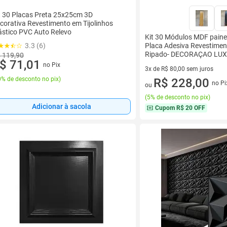
t 30 Placas Preta 25x25cm 3D
corativa Revestimento em Tijolinhos
ástico PVC Auto Relevo
Kit 30 Módulos MDF pain
3.3 (6)
Placa Adesiva Revestimen
Ripado- DECORAÇAO LU
 119,90
$ 71,01
no Pix
3x de R$ 80,00 sem juros
% de desconto no pix
)
3 vez de R$ 80,00 sem juros
R$ 228,00
no Pi
ou
(
5% de desconto no pix
)
Adicionar à sacola
Cupom
R$ 20 OFF