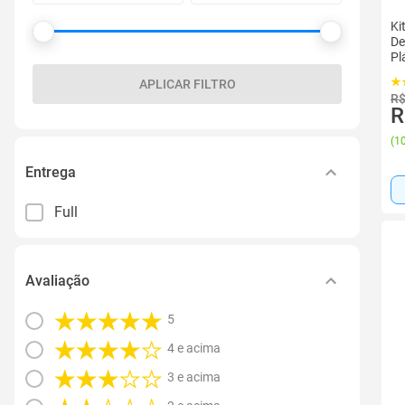
Ki
De
Pl
APLICAR FILTRO
R$
R
(
10
Entrega
Full
Avaliação
5
4 e acima
3 e acima