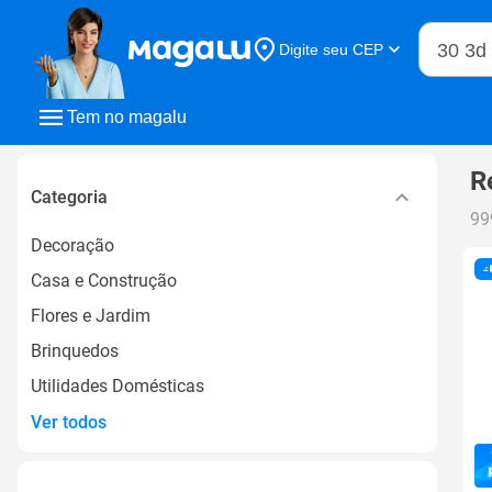
Buscar n
Digite seu CEP
Buscar
Tem no magalu
R
Categoria
99
Decoração
Casa e Construção
Flores e Jardim
Brinquedos
Utilidades Domésticas
Ver todos