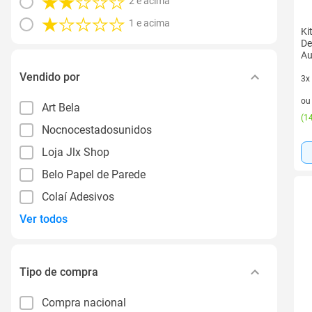
2 e acima
1 e acima
Ki
De
Au
Vendido por
3x
3 v
o
Art Bela
(
14
Nocnocestadosunidos
Loja Jlx Shop
Belo Papel de Parede
Colaí Adesivos
Ver todos
Tipo de compra
Compra nacional