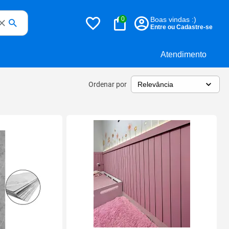
0
Boas vindas :)
Entre ou Cadastre-se
Atendimento
Ordenar por