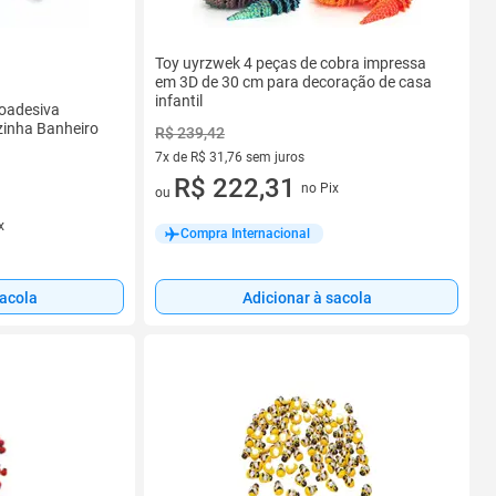
Toy uyrzwek 4 peças de cobra impressa
em 3D de 30 cm para decoração de casa
infantil
toadesiva
zinha Banheiro
R$ 239,42
7x de R$ 31,76 sem juros
7 vez de R$ 31,76 sem juros
R$ 222,31
no Pix
ou
x
Compra Internacional
sacola
Adicionar à sacola