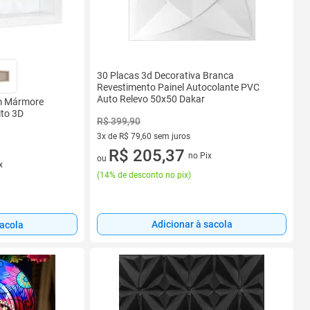
30 Placas 3d Decorativa Branca
Revestimento Painel Autocolante PVC
Auto Relevo 50x50 Dakar
cm Mármore
ito 3D
R$ 399,90
3x de R$ 79,60 sem juros
3 vez de R$ 79,60 sem juros
R$ 205,37
no Pix
ou
x
(
14% de desconto no pix
)
Adicionar à sacola
sacola