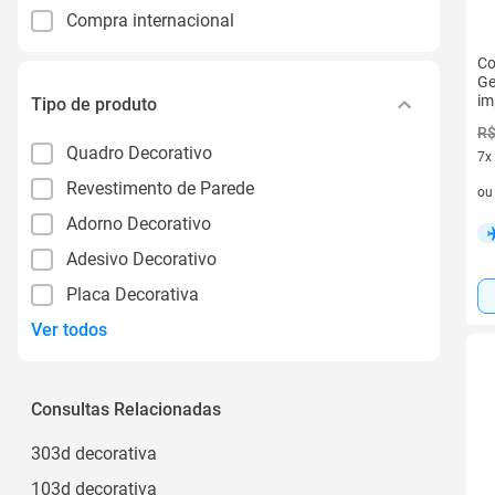
Compra internacional
Co
Ge
im
Tipo de produto
R$
Quadro Decorativo
7x
7 v
Revestimento de Parede
o
Adorno Decorativo
Adesivo Decorativo
Placa Decorativa
Ver todos
Consultas Relacionadas
303d decorativa
103d decorativa