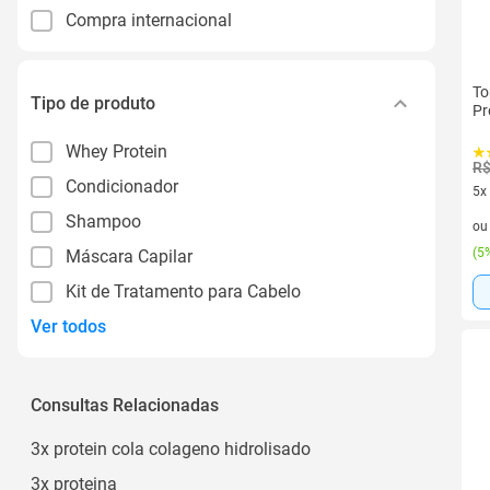
Compra internacional
To
Tipo de produto
Pr
Whey Protein
R$
Condicionador
5x
5 v
Shampoo
o
(
5%
Máscara Capilar
Kit de Tratamento para Cabelo
Ver todos
Consultas Relacionadas
3x protein cola colageno hidrolisado
3x proteina