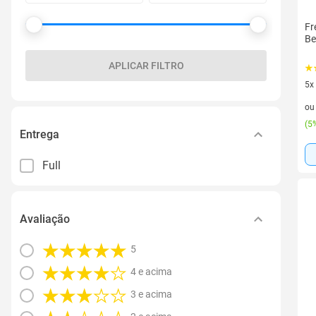
Fr
Be
APLICAR FILTRO
5x
5 v
o
(
5%
Entrega
Full
Avaliação
5
4 e acima
3 e acima