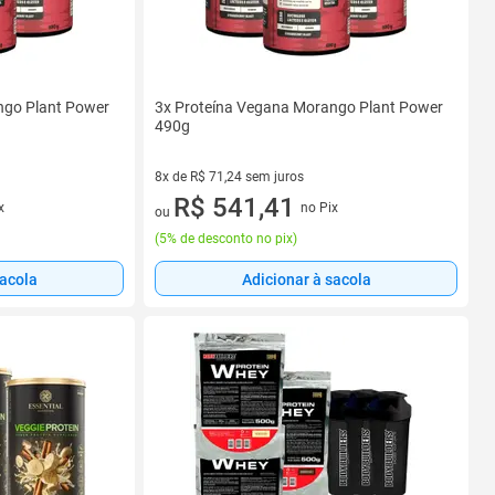
ngo Plant Power
3x Proteína Vegana Morango Plant Power
490g
8x de R$ 71,24 sem juros
8 vez de R$ 71,24 sem juros
R$ 541,41
x
no Pix
ou
(
5% de desconto no pix
)
sacola
Adicionar à sacola