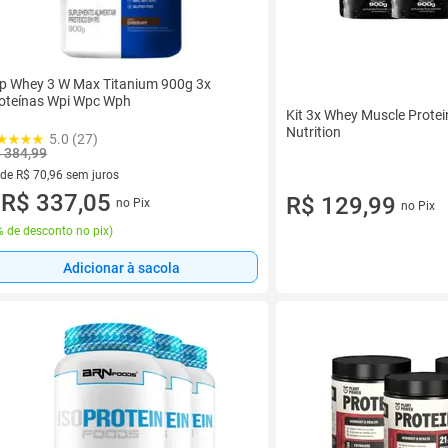
p Whey 3 W Max Titanium 900g 3x
oteínas Wpi Wpc Wph
Kit 3x Whey Muscle Protei
Nutrition
5.0 (27)
 384,99
 de R$ 70,96 sem juros
ez de R$ 70,96 sem juros
R$ 337,05
R$ 129,99
no Pix
no Pix
u
 de desconto no pix
)
Adicionar à sacola