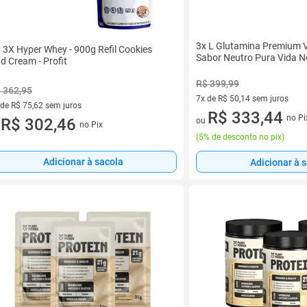
3x L Glutamina Premium 
t 3X Hyper Whey - 900g Refil Cookies
Sabor Neutro Pura Vida N
d Cream - Profit
R$ 399,99
 362,95
7x de R$ 50,14 sem juros
 de R$ 75,62 sem juros
7 vez de R$ 50,14 sem juros
R$ 333,44
no Pi
ez de R$ 75,62 sem juros
R$ 302,46
ou
no Pix
u
(
5% de desconto no pix
)
Adicionar à sacola
Adicionar à 