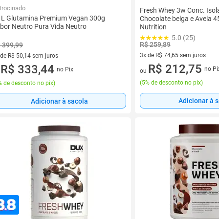
trocinado
Fresh Whey 3w Conc. Isol
 L Glutamina Premium Vegan 300g
Chocolate belga e Avela 4
bor Neutro Pura Vida Neutro
Nutrition
5.0 (25)
R$ 259,89
 399,99
3x de R$ 74,65 sem juros
 de R$ 50,14 sem juros
3 vez de R$ 74,65 sem juros
R$ 212,75
ez de R$ 50,14 sem juros
R$ 333,44
no Pi
no Pix
ou
u
(
5% de desconto no pix
)
 de desconto no pix
)
Adicionar à 
Adicionar à sacola