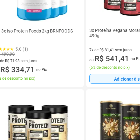
3x Proteína Vegana Mora
t 3x Iso Protein Foods 2kg BRNFOODS
490g
5.0 (1)
7x de R$ 81,41 sem juros
 499,90
7 vez de R$ 81,41 sem juros
R$ 541,41
no Pi
ou
 de R$ 71,98 sem juros
(
5% de desconto no pix
)
ez de R$ 71,98 sem juros
R$ 334,71
no Pix
u
 de desconto no pix
)
Adicionar à 