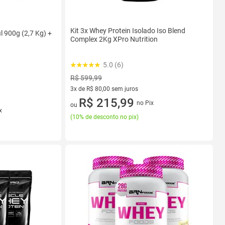
Kit 3x Whey Protein Isolado Iso Blend
l 900g (2,7 Kg) +
Complex 2Kg XPro Nutrition
5.0 (6)
R$ 599,99
3x de R$ 80,00 sem juros
3 vez de R$ 80,00 sem juros
R$ 215,99
no Pix
ou
x
(
10% de desconto no pix
)