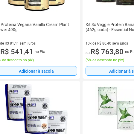
 Proteina Vegana Vanilla Cream Plant
Kit 3x Veggie Protein Ban
wer 490g
(462g cada) - Essential Nu
 de R$ 81,41 sem juros
10x de R$ 80,40 sem juros
ez de R$ 81,41 sem juros
R$ 541,41
10 vez de R$ 80,40 sem juros
R$ 763,80
no Pix
no Pi
u
ou
 de desconto no pix
)
(
5% de desconto no pix
)
Adicionar à sacola
Adicionar à 