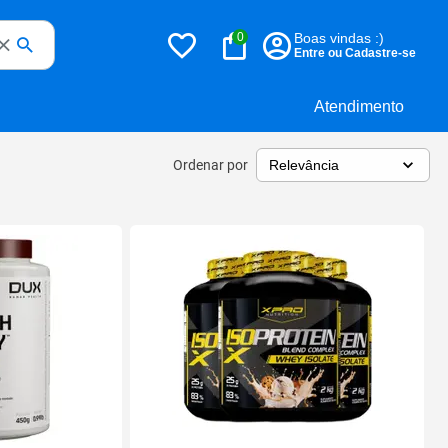
0
Boas vindas :)
Entre ou Cadastre-se
Atendimento
Ordenar por