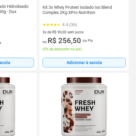
ado Hidrolisado
Kit 3x Whey Protein Isolado Iso Blend
50g - Dux
Complex 2Kg XPro Nutrition
4.4 (36)
3x de R$ 90,00 sem juros
3 vez de R$ 90,00 sem juros
R$ 256,50
no Pix
ou
x
(
5% de desconto no pix
)
Adicionar à sacola
sacola