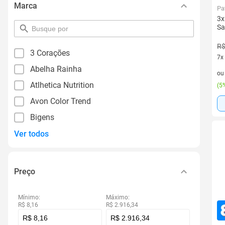
Marca
Pa
3x
Sa
pesquisar
por
filtro
R$
3 Corações
7x
Abelha Rainha
7 v
o
Atlhetica Nutrition
(
5%
Avon Color Trend
Bigens
Ver todos
Preço
Mínimo:
Máximo:
R$ 8,16
R$ 2.916,34