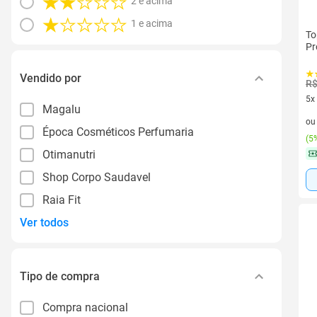
2 e acima
1 e acima
To
Pr
Vendido por
R$
5x
Magalu
5 v
o
Época Cosméticos Perfumaria
(
5%
Otimanutri
Shop Corpo Saudavel
Raia Fit
Ver todos
Tipo de compra
Compra nacional