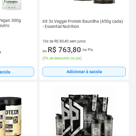
Vegan 300g
Kit 3x Veggie Protein Baunilha (450g cada)
eutro
- Essential Nutrition
10x de R$ 80,40 sem juros
10 vez de R$ 80,40 sem juros
R$ 763,80
no Pix
ou
x
(
5% de desconto no pix
)
Adicionar à sacola
sacola