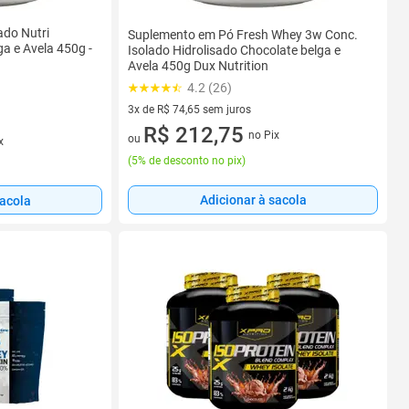
ado Nutri
Suplemento em Pó Fresh Whey 3w Conc.
ga e Avela 450g -
Isolado Hidrolisado Chocolate belga e
Avela 450g Dux Nutrition
4.2 (26)
3x de R$ 74,65 sem juros
3 vez de R$ 74,65 sem juros
R$ 212,75
no Pix
ou
x
(
5% de desconto no pix
)
Adicionar à sacola
sacola