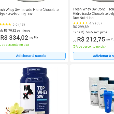
Fresh Whey 3w Conc. Isol
esh Whey 3w Isolado Hidro Chocolate
Hidrolisado Chocolate bel
lga e Avela 900g Dux
Dux Nutrition
4.9 (63)
5.0 (48)
R$ 299,89
 de R$ 70,32 sem juros
3x de R$ 74,65 sem juros
ez de R$ 70,32 sem juros
R$ 334,02
no Pix
3 vez de R$ 74,65 sem juros
R$ 212,75
u
no Pi
ou
 de desconto no pix
)
(
5% de desconto no pix
)
Adicionar à sacola
Adicionar à 