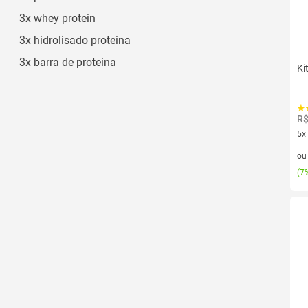
3x whey protein
3x hidrolisado proteina
3x barra de proteina
Ki
R$
5x
5 v
o
(
7%