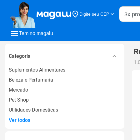
Buscar n
Digite seu CEP
Buscar
Tem no magalu
R
Categoria
1.
Suplementos Alimentares
Beleza e Perfumaria
Mercado
Pet Shop
Utilidades Domésticas
Ver todos