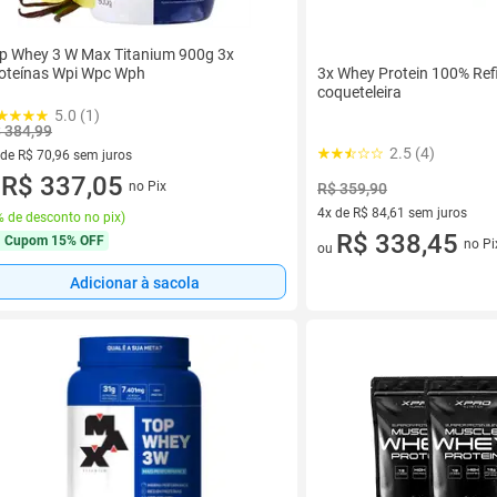
p Whey 3 W Max Titanium 900g 3x
oteínas Wpi Wpc Wph
3x Whey Protein 100% Refi
coqueteleira
5.0 (1)
 384,99
2.5 (4)
 de R$ 70,96 sem juros
ez de R$ 70,96 sem juros
R$ 337,05
no Pix
R$ 359,90
u
4x de R$ 84,61 sem juros
 de desconto no pix
)
4 vez de R$ 84,61 sem juros
R$ 338,45
Cupom
15% OFF
no Pi
ou
Adicionar à sacola