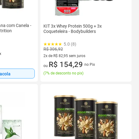
ana com Canela -
KIT 3x Whey Protein 500g + 3x
trition
Coqueteleira - Bodybuilders
5.0 (8)
R$ 306,92
x
2x de R$ 82,95 sem juros
2 vez de R$ 82,95 sem juros
R$ 154,29
no Pix
ou
(
7% de desconto no pix
)
sacola