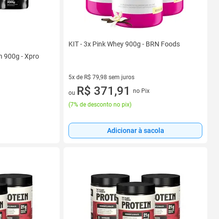
KIT - 3x Pink Whey 900g - BRN Foods
n 900g - Xpro
5x de R$ 79,98 sem juros
5 vez de R$ 79,98 sem juros
R$ 371,91
no Pix
ou
(
7% de desconto no pix
)
Adicionar à sacola