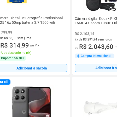
mera Digital De Fotografia Profissional
Câmera digital Kodak P
25 16x 50mp bateria 3.7 1500 wifi
16MP 4X Zoom 1080P Ful
 799,99
R$ 2.103,14
 de R$ 58,33 sem juros
7x de R$ 291,94 sem juros
ez de R$ 58,33 sem juros
R$ 314,99
7 vez de R$ 291,94 sem juros
R$ 2.043,60
no Pix
u
n
ou
% de desconto no pix
)
Compra Internacional
Cupom
15% OFF
Adicionar à 
Adicionar à sacola
Full