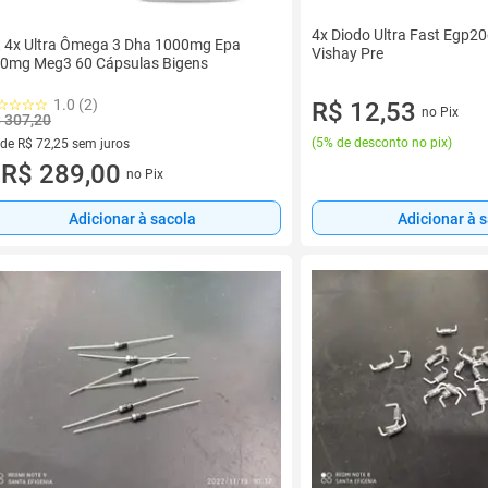
4x Diodo Ultra Fast Egp2
t 4x Ultra Ômega 3 Dha 1000mg Epa
Vishay Pre
0mg Meg3 60 Cápsulas Bigens
1.0 (2)
R$ 12,53
no Pix
 307,20
(
5% de desconto no pix
)
 de R$ 72,25 sem juros
ez de R$ 72,25 sem juros
R$ 289,00
no Pix
u
Adicionar à sacola
Adicionar à 