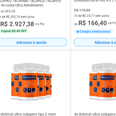
Unidades Ultra Fino 4 x 1,
4C4HK0 74C4HM0 74C4HC0 74C4HY0
t 4x cores Ultra Rendimento
R$ 178,88
 3.157,79
7x de R$ 23,77 sem juros
x de R$ 292,74 sem juros
7 vez de R$ 23,77 sem juros
R$ 166,40
vez de R$ 292,74 sem juros
R$ 2.927,38
no Pi
no Pix
ou
u
Cupom
R$ 80 OFF
Compra Internacional
Adicionar à sacola
Adicionar à 
 dolotrat ultra colageno tipo 2 msm
4x dolotrat ultra colagen