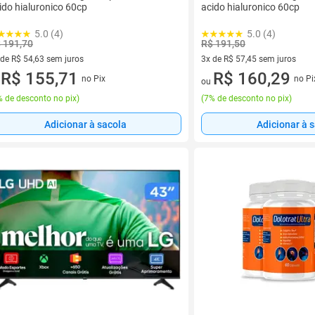
ido hialuronico 60cp
acido hialuronico 60cp
5.0 (4)
5.0 (4)
 191,70
R$ 191,50
 de R$ 54,63 sem juros
3x de R$ 57,45 sem juros
ez de R$ 54,63 sem juros
R$ 155,71
3 vez de R$ 57,45 sem juros
R$ 160,29
no Pix
no Pi
u
ou
 de desconto no pix
)
(
7% de desconto no pix
)
Adicionar à sacola
Adicionar à 