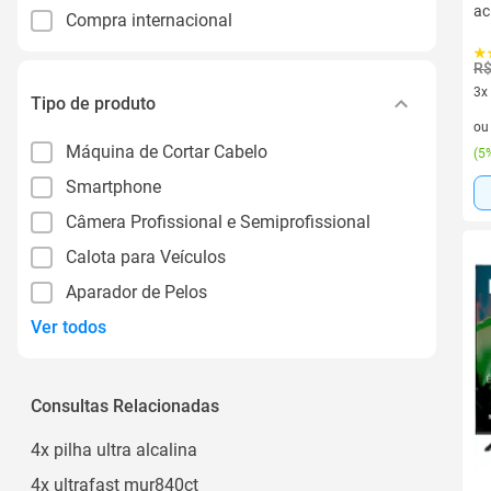
ac
Compra internacional
R$
3x
Tipo de produto
3 v
o
Máquina de Cortar Cabelo
(
5%
Smartphone
Câmera Profissional e Semiprofissional
Calota para Veículos
Aparador de Pelos
Ver todos
Consultas Relacionadas
4x pilha ultra alcalina
4x ultrafast mur840ct