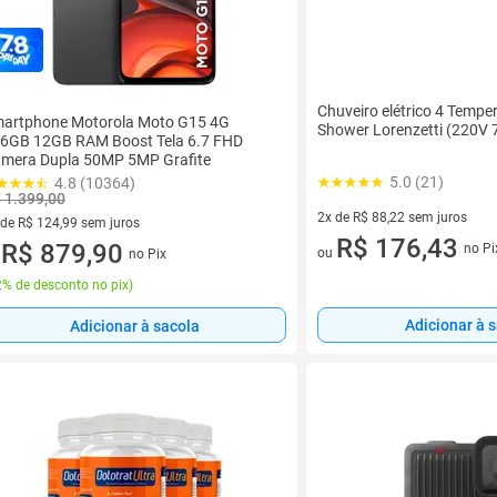
Chuveiro elétrico 4 Tempe
artphone Motorola Moto G15 4G
Shower Lorenzetti (220V
6GB 12GB RAM Boost Tela 6.7 FHD
mera Dupla 50MP 5MP Grafite
5.0 (21)
4.8 (10364)
 1.399,00
2x de R$ 88,22 sem juros
 de R$ 124,99 sem juros
2 vez de R$ 88,22 sem juros
R$ 176,43
ez de R$ 124,99 sem juros
R$ 879,90
no Pi
ou
no Pix
u
% de desconto no pix
)
Adicionar à 
Adicionar à sacola