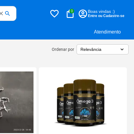
0
Boas vindas :)
Entre ou Cadastre-se
Atendimento
Ordenar por