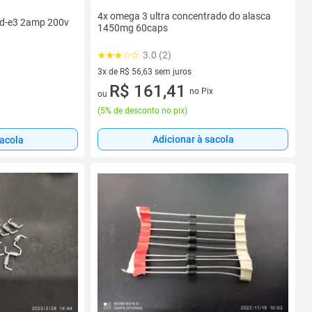
4x omega 3 ultra concentrado do alasca
0d-e3 2amp 200v
1450mg 60caps
3.0 (2)
3x de R$ 56,63 sem juros
3 vez de R$ 56,63 sem juros
R$ 161,41
no Pix
ou
(
5% de desconto no pix
)
Adicionar à sacola
sacola