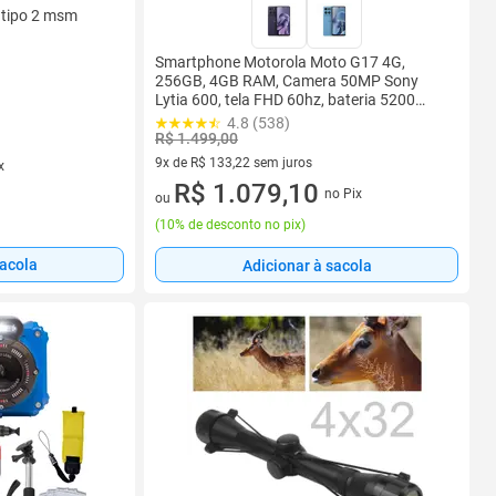
o tipo 2 msm
Smartphone Motorola Moto G17 4G,
256GB, 4GB RAM, Camera 50MP Sony
Lytia 600, tela FHD 60hz, bateria 5200
mAh
4.8 (538)
R$ 1.499,00
9x de R$ 133,22 sem juros
x
9 vez de R$ 133,22 sem juros
R$ 1.079,10
no Pix
ou
(
10% de desconto no pix
)
sacola
Adicionar à sacola