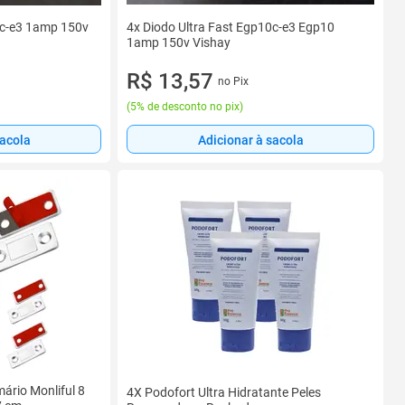
0c-e3 1amp 150v
4x Diodo Ultra Fast Egp10c-e3 Egp10
1amp 150v Vishay
R$ 13,57
no Pix
(
5% de desconto no pix
)
sacola
Adicionar à sacola
ário Monliful 8
4X Podofort Ultra Hidratante Peles