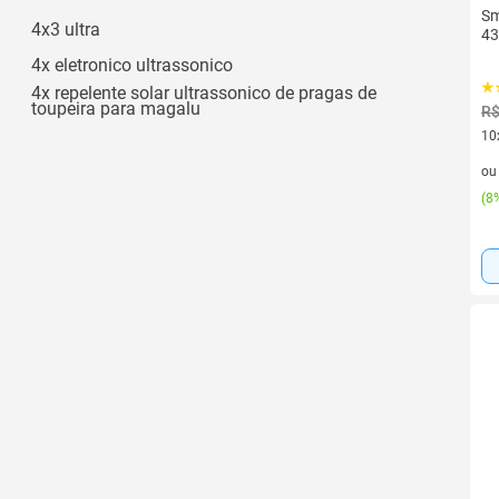
Sm
4x3 ultra
4
4x eletronico ultrassonico
4x repelente solar ultrassonico de pragas de
toupeira para magalu
R$
10
10 
o
(
8%