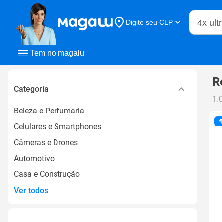
Buscar n
Digite seu CEP
Buscar
Tem no magalu
R
Categoria
1.
Beleza e Perfumaria
Celulares e Smartphones
Câmeras e Drones
Automotivo
Casa e Construção
Ver todos