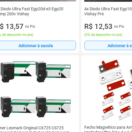
 Diodo Ultra Fast Egp20d-e3 Egp20
4x Diodo Ultra Fast Egp1
mp 200v Vishay
Vishay Pre
$ 13,57
R$ 12,53
no Pix
no Pix
 de desconto no pix
)
(
5% de desconto no pix
)
Adicionar à sacola
Adicionar à 
Fecho Magnético para Arm
ner Lexmark Original CX725 CS725