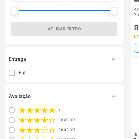
4x
2a
R
APLICAR FILTRO
(
5%
Entrega
Full
Avaliação
5
4 e acima
3 e acima
To