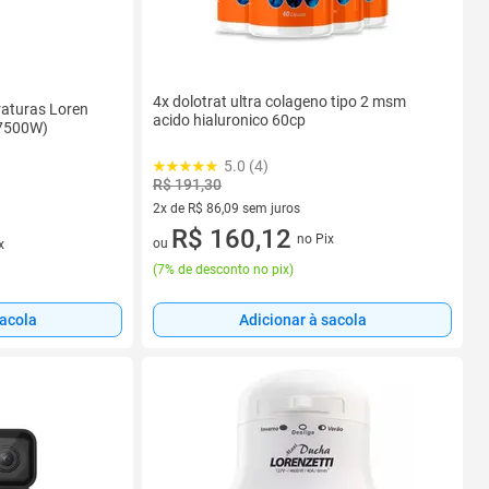
4x dolotrat ultra colageno tipo 2 msm
raturas Loren
acido hialuronico 60cp
 7500W)
5.0 (4)
R$ 191,30
2x de R$ 86,09 sem juros
2 vez de R$ 86,09 sem juros
R$ 160,12
no Pix
ou
x
(
7% de desconto no pix
)
sacola
Adicionar à sacola