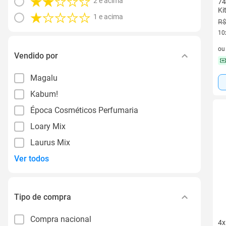
2 e acima
7
Ki
1 e acima
R$
10
10 
o
Vendido por
Magalu
Kabum!
Época Cosméticos Perfumaria
Loary Mix
Laurus Mix
Ver todos
Tipo de compra
Compra nacional
4x