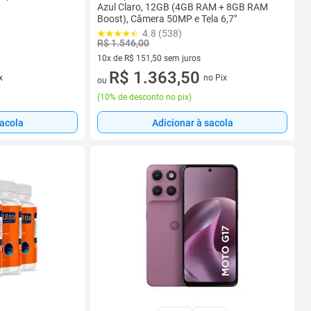
Azul Claro, 12GB (4GB RAM + 8GB RAM
Boost), Câmera 50MP e Tela 6,7"
4.8 (538)
R$ 1.546,00
10x de R$ 151,50 sem juros
10 vez de R$ 151,50 sem juros
R$ 1.363,50
x
no Pix
ou
(
10% de desconto no pix
)
sacola
Adicionar à sacola