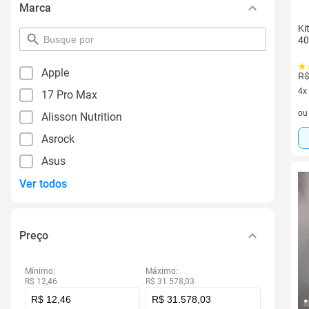
Marca
Ki
pesquisar
40
por
filtro
Apple
R$
4x
17 Pro Max
4 v
o
Alisson Nutrition
Asrock
Asus
Ver todos
Preço
Mínimo:
Máximo:
R$ 12,46
R$ 31.578,03