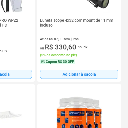
Luneta scope 4x32 com mount de 11 mm
IXPRO WPZ2
incluso
l HD
4x de R$ 87,00 sem juros
4 vez de R$ 87,00 sem juros
R$ 330,60
no Pix
ou
o Pix
(
5% de desconto no pix
)
Cupom
R$ 30 OFF
sacola
Adicionar à sacola