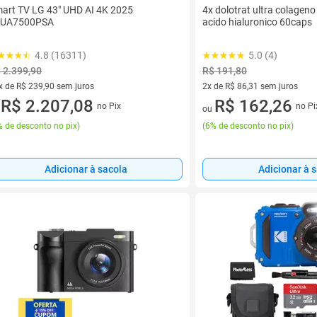
art TV LG 43" UHD AI 4K 2025
4x dolotrat ultra colagen
3UA7500PSA
acido hialuronico 60caps
4.8 (16311)
5.0 (4)
 2.399,90
R$ 191,80
x de R$ 239,90 sem juros
2x de R$ 86,31 sem juros
vez de R$ 239,90 sem juros
R$ 2.207,08
2 vez de R$ 86,31 sem juros
R$ 162,26
no Pix
no Pi
u
ou
 de desconto no pix
)
(
6% de desconto no pix
)
Adicionar à sacola
Adicionar à 