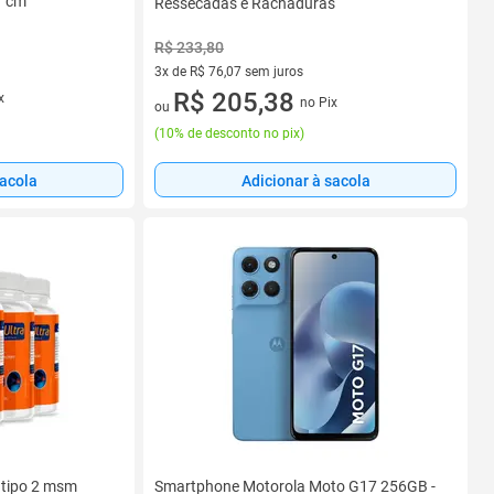
7 cm
Ressecadas e Rachaduras
R$ 233,80
3x de R$ 76,07 sem juros
3 vez de R$ 76,07 sem juros
R$ 205,38
x
no Pix
ou
(
10% de desconto no pix
)
sacola
Adicionar à sacola
o tipo 2 msm
Smartphone Motorola Moto G17 256GB -