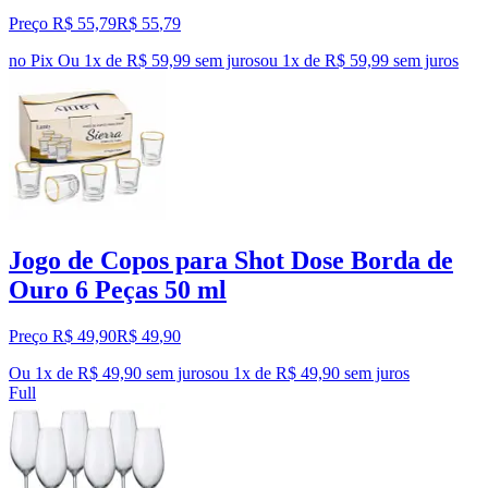
Preço R$ 55,79
R$
55
,
79
no Pix
Ou 1x de R$ 59,99 sem juros
ou
1
x de
R$ 59,99
sem juros
Jogo de Copos para Shot Dose Borda de
Ouro 6 Peças 50 ml
Preço R$ 49,90
R$
49
,
90
Ou 1x de R$ 49,90 sem juros
ou
1
x de
R$ 49,90
sem juros
Full