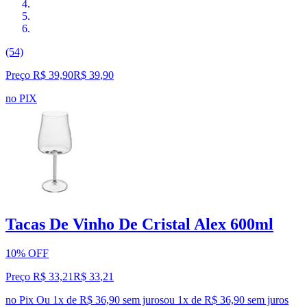
(54)
Preço R$ 39,90
R$
39
,
90
no PIX
Tacas De Vinho De Cristal Alex 600ml
10% OFF
Preço R$ 33,21
R$
33
,
21
no Pix
Ou 1x de R$ 36,90 sem juros
ou
1
x de
R$ 36,90
sem juros