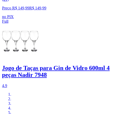
Preço R$ 149,99
R$
149
,
99
no PIX
Full
Jogo de Taças para Gin de Vidro 600ml 4
peças Nadir 7948
4.9