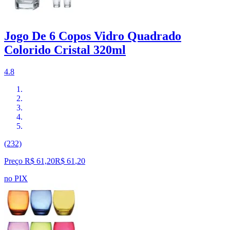
Jogo De 6 Copos Vidro Quadrado
Colorido Cristal 320ml
4.8
(232)
Preço R$ 61,20
R$
61
,
20
no PIX