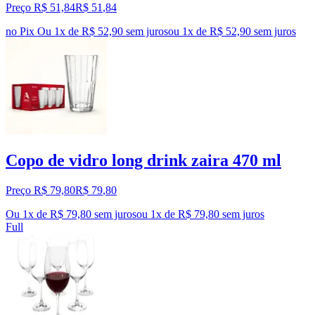
Preço R$ 51,84
R$
51
,
84
no Pix
Ou 1x de R$ 52,90 sem juros
ou
1
x de
R$ 52,90
sem juros
Copo de vidro long drink zaira 470 ml
Preço R$ 79,80
R$
79
,
80
Ou 1x de R$ 79,80 sem juros
ou
1
x de
R$ 79,80
sem juros
Full