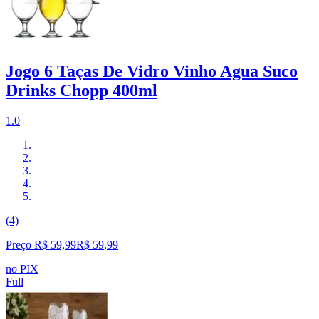
Jogo 6 Taças De Vidro Vinho Agua Suco
Drinks Chopp 400ml
1.0
(4)
Preço R$ 59,99
R$
59
,
99
no PIX
Full