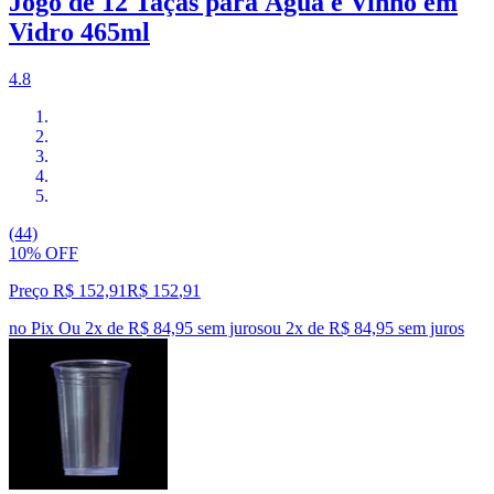
Jogo de 12 Taças para Água e Vinho em
Vidro 465ml
4.8
(44)
10% OFF
Preço R$ 152,91
R$
152
,
91
no Pix
Ou 2x de R$ 84,95 sem juros
ou
2
x de
R$ 84,95
sem juros