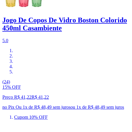
Jogo De Copos De Vidro Boston Colorido
450ml Casambiente
5.0
(24)
15% OFF
Preço R$ 41,22
R$
41
,
22
no Pix
Ou 1x de R$ 48,49 sem juros
ou
1
x de
R$ 48,49
sem juros
Cupom 10% OFF