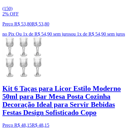
(150)
2% OFF
Preço R$ 53,80
R$
53
,
80
no Pix
Ou 1x de R$ 54,90 sem juros
ou
1
x de
R$ 54,90
sem juros
Kit 6 Taças para Licor Estilo Moderno
50ml para Bar Mesa Posta Cozinha
Decoração Ideal para Servir Bebidas
Festas Design Sofisticado Copo
Preço R$ 48,15
R$
48
,
15