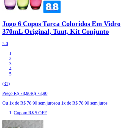
Jogo 6 Copos Tarca Coloridos Em Vidro
370mL Original, Tuut, Kit Conjunto
5.0
(31)
Preço R$ 78,90
R$
78
,
90
Ou 1x de R$ 78,90 sem juros
ou
1
x de
R$ 78,90
sem juros
Cupom R$ 5 OFF