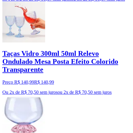
Taças Vidro 300ml 50ml Relevo
Ondulado Mesa Posta Efeito Colorido
Transparente
Preço R$ 140,99
R$
140
,
99
Ou 2x de R$ 70,50 sem juros
ou
2
x de
R$ 70,50
sem juros