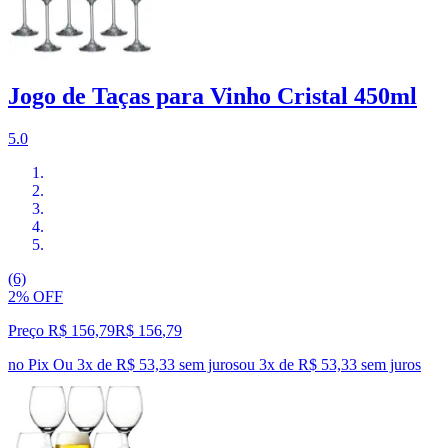
Jogo de Taças para Vinho Cristal 450ml
5.0
(6)
2% OFF
Preço R$ 156,79
R$
156
,
79
no Pix
Ou 3x de R$ 53,33 sem juros
ou
3
x de
R$ 53,33
sem juros