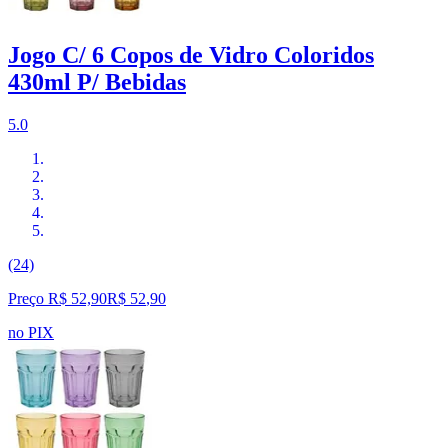
Jogo C/ 6 Copos de Vidro Coloridos
430ml P/ Bebidas
5.0
(24)
Preço R$ 52,90
R$
52
,
90
no PIX