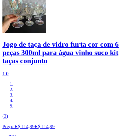
Jogo de taça de vidro furta cor com 6
peças 300ml para água vinho suco kit
taças conjunto
1.0
(3)
Preço R$ 114,99
R$
114
,
99