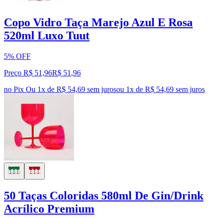
Copo Vidro Taça Marejo Azul E Rosa
520ml Luxo Tuut
5% OFF
Preço R$ 51,96
R$
51
,
96
no Pix
Ou 1x de R$ 54,69 sem juros
ou
1
x de
R$ 54,69
sem juros
50 Taças Coloridas 580ml De Gin/Drink
Acrílico Premium