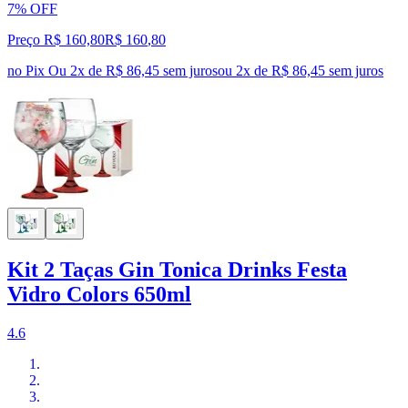
7% OFF
Preço R$ 160,80
R$
160
,
80
no Pix
Ou 2x de R$ 86,45 sem juros
ou
2
x de
R$ 86,45
sem juros
Kit 2 Taças Gin Tonica Drinks Festa
Vidro Colors 650ml
4.6