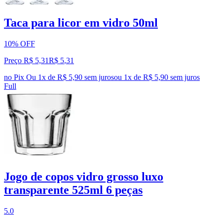
Taca para licor em vidro 50ml
10% OFF
Preço R$ 5,31
R$
5
,
31
no Pix
Ou 1x de R$ 5,90 sem juros
ou
1
x de
R$ 5,90
sem juros
Full
Jogo de copos vidro grosso luxo
transparente 525ml 6 peças
5.0