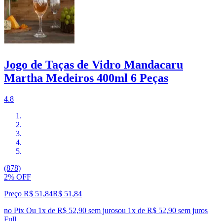
Jogo de Taças de Vidro Mandacaru
Martha Medeiros 400ml 6 Peças
4.8
(878)
2% OFF
Preço R$ 51,84
R$
51
,
84
no Pix
Ou 1x de R$ 52,90 sem juros
ou
1
x de
R$ 52,90
sem juros
Full