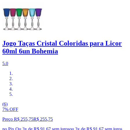
Jogo Taças Cristal Coloridas para Licor
60ml 6un Bohemia
5.0
(6)
7% OFF
Preço R$ 255,75
R$
255
,
75
no Pix
Ou 3x de R$ 91,67 sem juros
ou
3
x de
R$ 91,67
sem juros