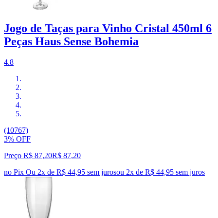
Jogo de Taças para Vinho Cristal 450ml 6
Peças Haus Sense Bohemia
4.8
(10767)
3% OFF
Preço R$ 87,20
R$
87
,
20
no Pix
Ou 2x de R$ 44,95 sem juros
ou
2
x de
R$ 44,95
sem juros