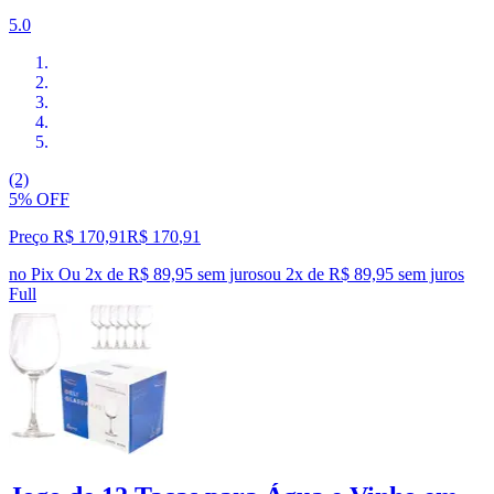
5.0
(2)
5% OFF
Preço R$ 170,91
R$
170
,
91
no Pix
Ou 2x de R$ 89,95 sem juros
ou
2
x de
R$ 89,95
sem juros
Full