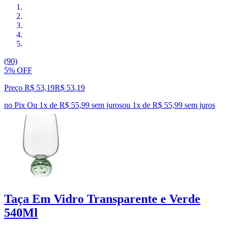
(90)
5% OFF
Preço R$ 53,19
R$
53
,
19
no Pix
Ou 1x de R$ 55,99 sem juros
ou
1
x de
R$ 55,99
sem juros
Taça Em Vidro Transparente e Verde
540Ml