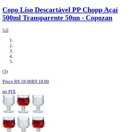
Copo Liso Descartável PP Chopp Açaí
500ml Transparente 50un - Copozan
5.0
(3)
Preço R$ 18,00
R$
18
,
00
no PIX