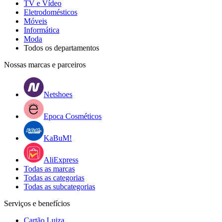
TV e Vídeo
Eletrodomésticos
Móveis
Informática
Moda
Todos os departamentos
Nossas marcas e parceiros
Netshoes
Epoca Cosméticos
KaBuM!
AliExpress
Todas as marcas
Todas as categorias
Todas as subcategorias
Serviços e benefícios
Cartão Luiza