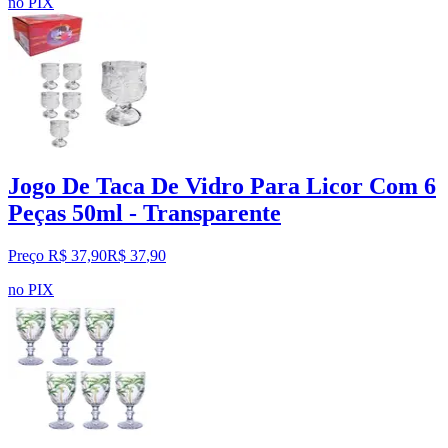
no PIX
Jogo De Taca De Vidro Para Licor Com 6
Peças 50ml - Transparente
Preço R$ 37,90
R$
37
,
90
no PIX