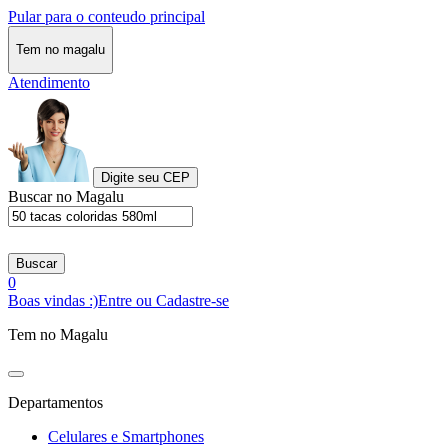
Pular para o conteudo principal
Tem no magalu
Atendimento
Digite seu CEP
Buscar no Magalu
Buscar
0
Boas vindas :)
Entre ou Cadastre-se
Tem no Magalu
Departamentos
Celulares e Smartphones