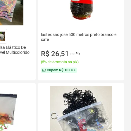
lastex são josé 500 metros preto branco e
café
sa Elástico De
R$ 26,51
el Multicolorido
no Pix
(
5% de desconto no pix
)
Cupom
R$ 10 OFF