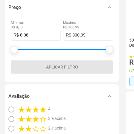
Preço
Mínimo:
Máximo:
R$ 8,08
R$ 300,99
50
De
R
APLICAR FILTRO
(
5%
Avaliação
4
3 e acima
2 e acima