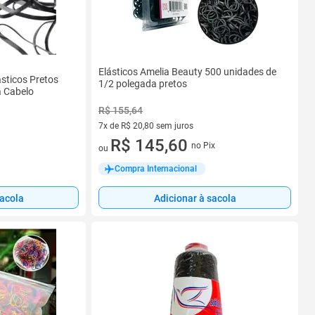
Elásticos Amelia Beauty 500 unidades de
sticos Pretos
1/2 polegada pretos
a Cabelo
R$ 155,64
7x de R$ 20,80 sem juros
7 vez de R$ 20,80 sem juros
R$ 145,60
no Pix
ou
Compra Internacional
sacola
Adicionar à sacola