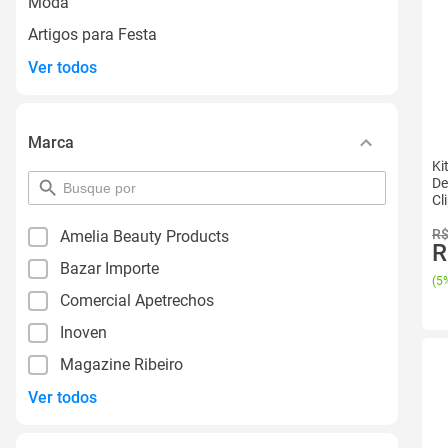
Moda
Artigos para Festa
Ver todos
Marca
Ki
De
pesquisar
Cl
por
filtro
R$
Amelia Beauty Products
R
Bazar Importe
(
5%
Comercial Apetrechos
Inoven
Magazine Ribeiro
Ver todos