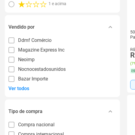
1 e acima
Vendido por
50
Pa
Ddmf Comércio
R$
Magazine Express Inc
R
Neoimp
(
7%
Nocnocestadosunidos
Bazar Importe
Ver todos
Tipo de compra
Compra nacional
Compra internacional