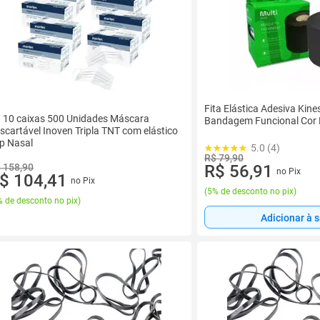
Fita Elástica Adesiva Kine
t 10 caixas 500 Unidades Máscara
Bandagem Funcional Cor 
scartável Inoven Tripla TNT com elástico
ip Nasal
5.0 (4)
R$ 79,90
 158,90
R$ 56,91
no Pix
$ 104,41
no Pix
(
5% de desconto no pix
)
 de desconto no pix
)
Adicionar à 