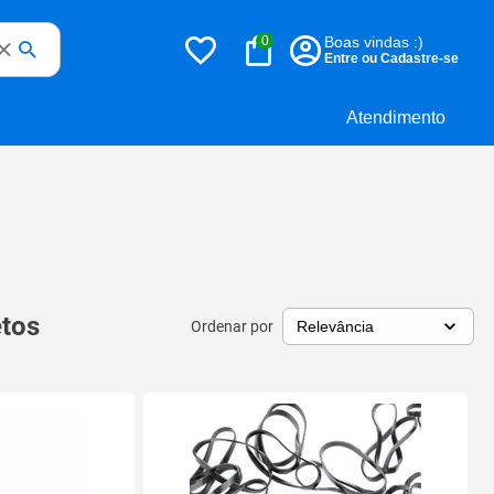
0
Boas vindas :)
Entre ou Cadastre-se
Atendimento
etos
Ordenar por