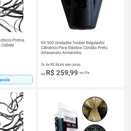
sticos Pretos
Kit 500 Unidades Touber Regulador
a Cabelo
Cilindrico Para Elástico Cordão Preto
Artesanato Armarinho
3x de R$ 86,66 sem juros
3 vez de R$ 86,66 sem juros
R$ 259,99
no Pix
ou
sacola