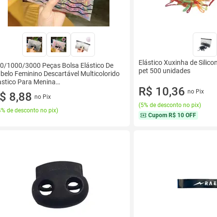
Elástico Xuxinha de Silico
0/1000/3000 Peças Bolsa Elástico De
pet 500 unidades
belo Feminino Descartável Multicolorido
astico Para Menina
R$ 10,36
r:COLORIDOQuanti
no Pix
$ 8,88
no Pix
(
5% de desconto no pix
)
% de desconto no pix
)
Cupom
R$ 10 OFF