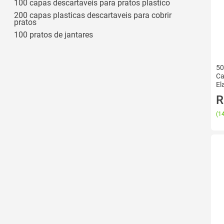
100 capas descartaveis para pratos plastico
200 capas plasticas descartaveis para cobrir
pratos
100 pratos de jantares
50
Ca
El
Co
R
(
14