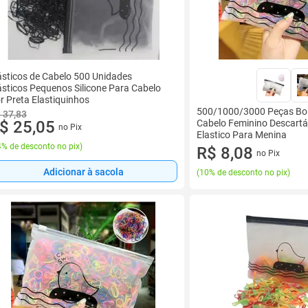
ásticos de Cabelo 500 Unidades
ásticos Pequenos Silicone Para Cabelo
r Preta Elastiquinhos
500/1000/3000 Peças Bol
 37,83
$ 25,05
Cabelo Feminino Descartáv
no Pix
Elastico Para Menina
% de desconto no pix
)
R$ 8,08
no Pix
Adicionar à sacola
(
10% de desconto no pix
)