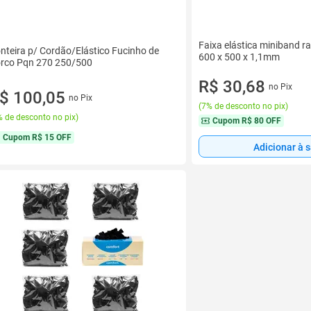
Faixa elástica miniband ra
nteira p/ Cordão/Elástico Fucinho de
600 x 500 x 1,1mm
rco Pqn 270 250/500
R$ 30,68
no Pix
$ 100,05
no Pix
(
7% de desconto no pix
)
 de desconto no pix
)
Cupom
R$ 80 OFF
Cupom
R$ 15 OFF
Adicionar à 