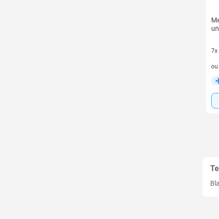
Me
un
7x
7 v
o
Te
Bl