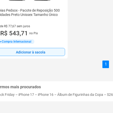
ias Pedsox - Pacote de Reposição 500
idades Preto Unissex Tamanho Único
 de R$ 77,67 sem juros
ez de R$ 77,67 sem juros
R$ 543,71
no Pix
u
Compra Internacional
Adicionar à sacola
1
rmos mais procurados
ack Friday
–
iPhone 17
–
iPhone 16
–
Álbum de Figurinhas da Copa
–
S26