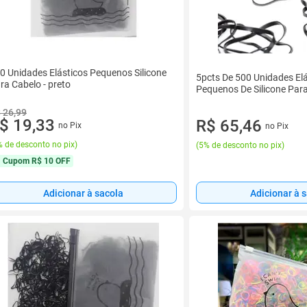
0 Unidades Elásticos Pequenos Silicone
5pcts De 500 Unidades Elá
ra Cabelo - preto
Pequenos De Silicone Par
 26,99
$ 19,33
R$ 65,46
no Pix
no Pix
 de desconto no pix
)
(
5% de desconto no pix
)
Cupom
R$ 10 OFF
Adicionar à sacola
Adicionar à 