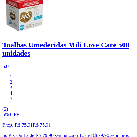
Toalhas Umedecidas Mili Love Care 500
unidades
5.0
(2)
5% OFF
Preço R$ 75,91
R$
75
,
91
no Pix
Ou 1x de R$ 79,90 sem juros
ou
1
x de
R$ 79,90
sem juros