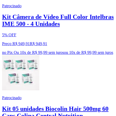
Patrocinado
Kit Câmera de Vídeo Full Color Intelbras
IME 500 - 4 Unidades
5% OFF
Preço R$ 949,91
R$
949
,
91
no Pix
Ou 10x de R$ 99,99 sem juros
ou
10
x de
R$ 99,99
sem juros
Patrocinado
Kit 05 unidades Biocolin Hair 500mg 60
Caps Colina Central Nutrition