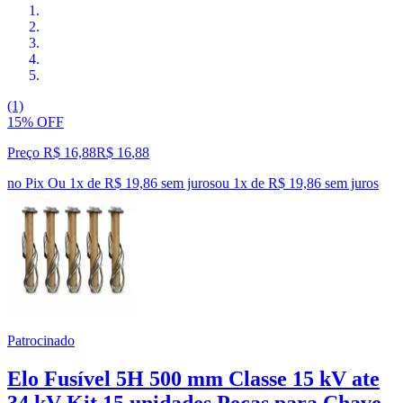
(1)
15% OFF
Preço R$ 16,88
R$
16
,
88
no Pix
Ou 1x de R$ 19,86 sem juros
ou
1
x de
R$ 19,86
sem juros
Patrocinado
Elo Fusível 5H 500 mm Classe 15 kV ate
34 kV Kit 15 unidades Peças para Chave