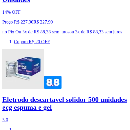
14% OFF
Preço R$ 227,90
R$
227
,
90
no Pix
Ou 3x de R$ 88,33 sem juros
ou
3
x de
R$ 88,33
sem juros
Cupom R$ 20 OFF
Eletrodo descartavel solidor 500 unidades
ecg espuma e gel
5.0