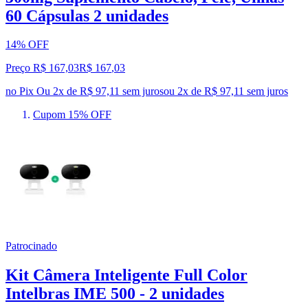
60 Cápsulas 2 unidades
14% OFF
Preço R$ 167,03
R$
167
,
03
no Pix
Ou 2x de R$ 97,11 sem juros
ou
2
x de
R$ 97,11
sem juros
Cupom 15% OFF
Patrocinado
Kit Câmera Inteligente Full Color
Intelbras IME 500 - 2 unidades