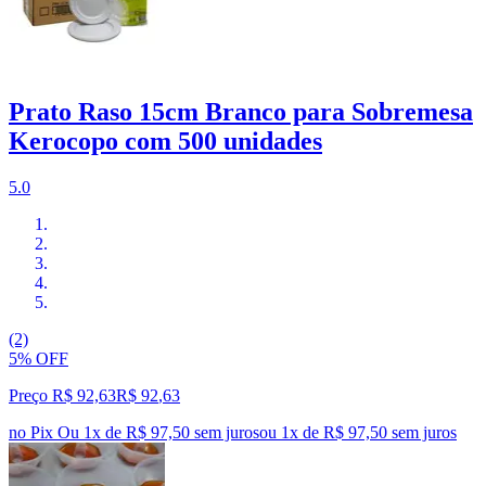
Prato Raso 15cm Branco para Sobremesa
Kerocopo com 500 unidades
5.0
(2)
5% OFF
Preço R$ 92,63
R$
92
,
63
no Pix
Ou 1x de R$ 97,50 sem juros
ou
1
x de
R$ 97,50
sem juros