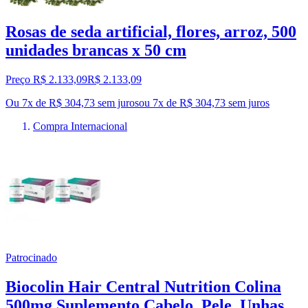
Rosas de seda artificial, flores, arroz, 500
unidades brancas x 50 cm
Preço R$ 2.133,09
R$
2.133
,
09
Ou 7x de R$ 304,73 sem juros
ou
7
x de
R$ 304,73
sem juros
Compra Internacional
Patrocinado
Biocolin Hair Central Nutrition Colina
500mg Suplemento Cabelo, Pele, Unhas