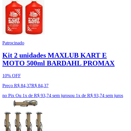
Patrocinado
Kit 2 unidades MAXLUB KART E
MOTO 500ml BARDAHL PROMAX
10% OFF
Preço R$ 84,37
R$
84
,
37
no Pix
Ou 1x de R$ 93,74 sem juros
ou
1
x de
R$ 93,74
sem juros