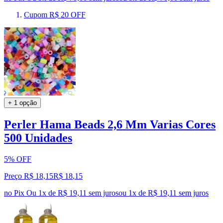
Cupom R$ 20 OFF
+ 1 opção
Perler Hama Beads 2,6 Mm Varias Cores
500 Unidades
5% OFF
Preço R$ 18,15
R$
18
,
15
no Pix
Ou 1x de R$ 19,11 sem juros
ou
1
x de
R$ 19,11
sem juros