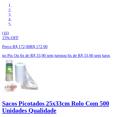
(16)
15% OFF
Preço R$ 172,90
R$
172
,
90
no Pix
Ou 6x de R$ 33,90 sem juros
ou
6
x de
R$ 33,90
sem juros
Sacos Picotados 25x33cm Rolo Com 500
Unidades Qualidade