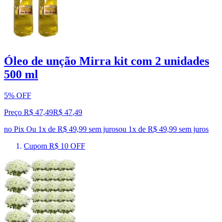
Óleo de unção Mirra kit com 2 unidades
500 ml
5% OFF
Preço R$ 47,49
R$
47
,
49
no Pix
Ou 1x de R$ 49,99 sem juros
ou
1
x de
R$ 49,99
sem juros
Cupom R$ 10 OFF