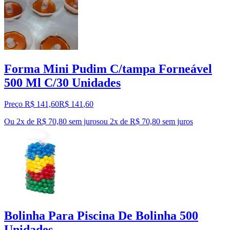
Forma Mini Pudim C/tampa Forneável
500 Ml C/30 Unidades
Preço R$ 141,60
R$
141
,
60
Ou 2x de R$ 70,80 sem juros
ou
2
x de
R$ 70,80
sem juros
Bolinha Para Piscina De Bolinha 500
Unidades