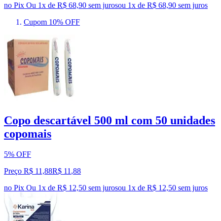
no Pix
Ou 1x de R$ 68,90 sem juros
ou
1
x de
R$ 68,90
sem juros
Cupom 10% OFF
Copo descartável 500 ml com 50 unidades
copomais
5% OFF
Preço R$ 11,88
R$
11
,
88
no Pix
Ou 1x de R$ 12,50 sem juros
ou
1
x de
R$ 12,50
sem juros