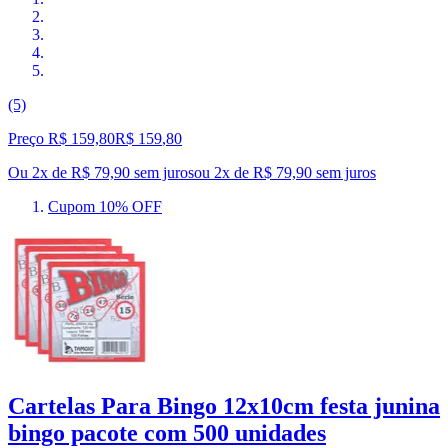
(5)
Preço R$ 159,80
R$
159
,
80
Ou 2x de R$ 79,90 sem juros
ou
2
x de
R$ 79,90
sem juros
Cupom 10% OFF
Cartelas Para Bingo 12x10cm festa junina
bingo pacote com 500 unidades