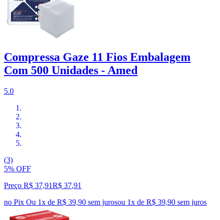
Compressa Gaze 11 Fios Embalagem
Com 500 Unidades - Amed
5.0
(3)
5% OFF
Preço R$ 37,91
R$
37
,
91
no Pix
Ou 1x de R$ 39,90 sem juros
ou
1
x de
R$ 39,90
sem juros