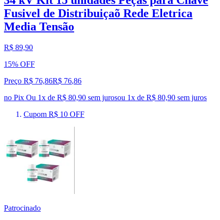
Fusivel de Distribuiçaõ Rede Eletrica
Media Tensão
R$ 89,90
15% OFF
Preço R$ 76,86
R$
76
,
86
no Pix
Ou 1x de R$ 80,90 sem juros
ou
1
x de
R$ 80,90
sem juros
Cupom R$ 10 OFF
Patrocinado