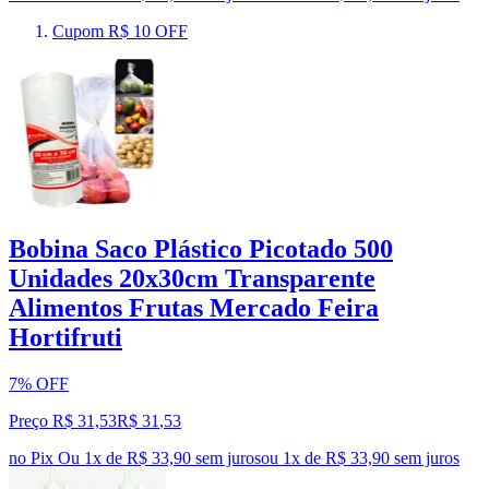
Cupom R$ 10 OFF
Bobina Saco Plástico Picotado 500
Unidades 20x30cm Transparente
Alimentos Frutas Mercado Feira
Hortifruti
7% OFF
Preço R$ 31,53
R$
31
,
53
no Pix
Ou 1x de R$ 33,90 sem juros
ou
1
x de
R$ 33,90
sem juros