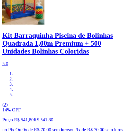
Kit Barraquinha Piscina de Bolinhas
Quadrada 1,00m Premium + 500
Unidades Bolinhas Coloridas
5.0
(2)
14% OFF
Preço R$ 541,80
R$
541
,
80
no Pix
Ou 9x de R$ 70,00 sem juros
ou
9
x de
R$ 70,00
sem juros