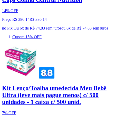
14% OFF
Preço R$ 386,14
R$
386
,
14
no Pix
Ou 6x de R$ 74,83 sem juros
ou
6
x de
R$ 74,83
sem juros
Cupom 15% OFF
Kit Lenço/Toalha umedecida Meu Bebê
Ultra (leve mais pague menos) c/ 500
unidades - 1 caixa c/ 500 unid.
7% OFF