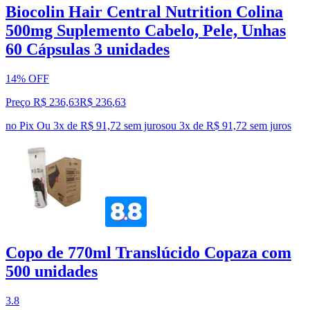
Biocolin Hair Central Nutrition Colina
500mg Suplemento Cabelo, Pele, Unhas
60 Cápsulas 3 unidades
14% OFF
Preço R$ 236,63
R$
236
,
63
no Pix
Ou 3x de R$ 91,72 sem juros
ou
3
x de
R$ 91,72
sem juros
Copo de 770ml Translúcido Copaza com
500 unidades
3.8