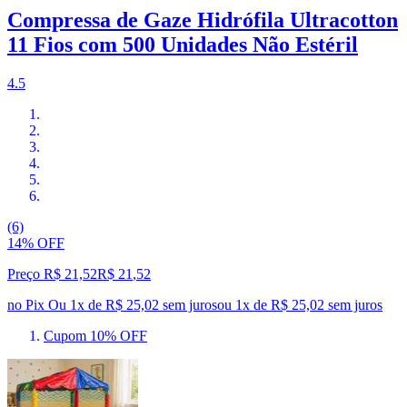
Compressa de Gaze Hidrófila Ultracotton
11 Fios com 500 Unidades Não Estéril
4.5
(6)
14% OFF
Preço R$ 21,52
R$
21
,
52
no Pix
Ou 1x de R$ 25,02 sem juros
ou
1
x de
R$ 25,02
sem juros
Cupom 10% OFF