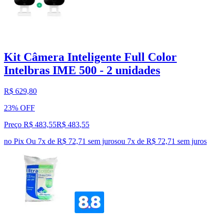
Kit Câmera Inteligente Full Color
Intelbras IME 500 - 2 unidades
R$ 629,80
23% OFF
Preço R$ 483,55
R$
483
,
55
no Pix
Ou 7x de R$ 72,71 sem juros
ou
7
x de
R$ 72,71
sem juros