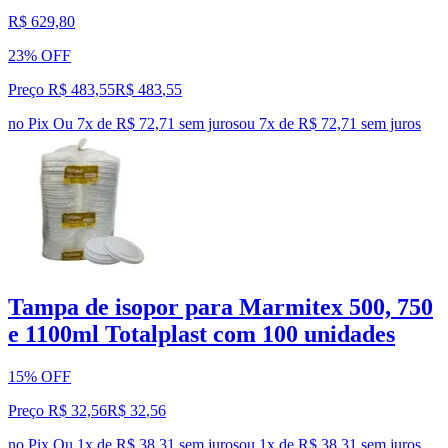
R$ 629,80
23% OFF
Preço R$ 483,55
R$
483
,
55
no Pix
Ou 7x de R$ 72,71 sem juros
ou
7
x de
R$ 72,71
sem juros
Tampa de isopor para Marmitex 500, 750
e 1100ml Totalplast com 100 unidades
15% OFF
Preço R$ 32,56
R$
32
,
56
no Pix
Ou 1x de R$ 38,31 sem juros
ou
1
x de
R$ 38,31
sem juros