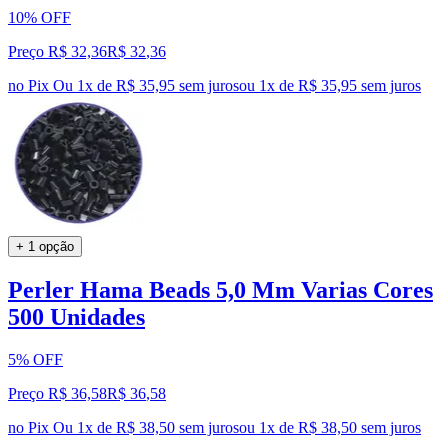
10% OFF
Preço R$ 32,36
R$
32
,
36
no Pix
Ou 1x de R$ 35,95 sem juros
ou
1
x de
R$ 35,95
sem juros
+ 1 opção
Perler Hama Beads 5,0 Mm Varias Cores
500 Unidades
5% OFF
Preço R$ 36,58
R$
36
,
58
no Pix
Ou 1x de R$ 38,50 sem juros
ou
1
x de
R$ 38,50
sem juros