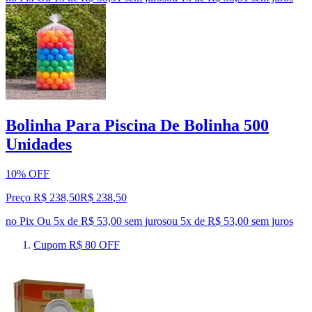
Bolinha Para Piscina De Bolinha 500
Unidades
10% OFF
Preço R$ 238,50
R$
238
,
50
no Pix
Ou 5x de R$ 53,00 sem juros
ou
5
x de
R$ 53,00
sem juros
Cupom R$ 80 OFF