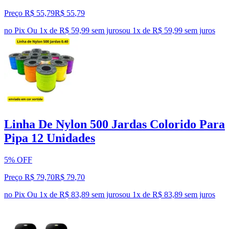
Preço R$ 55,79
R$
55
,
79
no Pix
Ou 1x de R$ 59,99 sem juros
ou
1
x de
R$ 59,99
sem juros
Linha De Nylon 500 Jardas Colorido Para
Pipa 12 Unidades
5% OFF
Preço R$ 79,70
R$
79
,
70
no Pix
Ou 1x de R$ 83,89 sem juros
ou
1
x de
R$ 83,89
sem juros