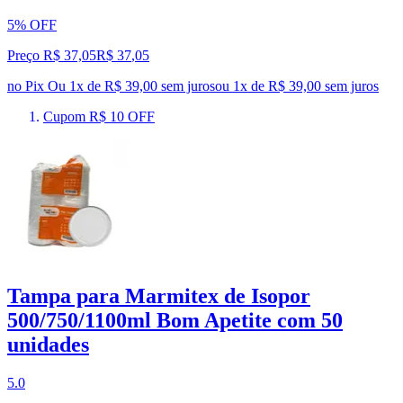
5% OFF
Preço R$ 37,05
R$
37
,
05
no Pix
Ou 1x de R$ 39,00 sem juros
ou
1
x de
R$ 39,00
sem juros
Cupom R$ 10 OFF
Tampa para Marmitex de Isopor
500/750/1100ml Bom Apetite com 50
unidades
5.0