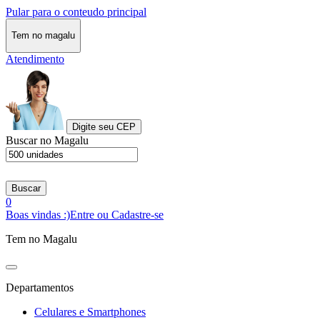
Pular para o conteudo principal
Tem no magalu
Atendimento
Digite seu CEP
Buscar no Magalu
Buscar
0
Boas vindas :)
Entre ou Cadastre-se
Tem no Magalu
Departamentos
Celulares e Smartphones