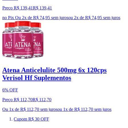
Preço R$ 139,41
R$
139
,
41
no Pix
Ou 2x de R$ 74,95 sem juros
ou
2
x de
R$ 74,95
sem juros
Atena Anticelulite 500mg 6x 120cps
Verisol Hf Suplementos
6% OFF
Preço R$ 112,70
R$
112
,
70
Ou 1x de R$ 112,70 sem juros
ou
1
x de
R$ 112,70
sem juros
Cupom R$ 30 OFF