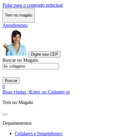
Pular para o conteudo principal
Tem no magalu
Atendimento
Digite seu CEP
Buscar no Magalu
Buscar
0
Boas vindas :)
Entre ou Cadastre-se
Tem no Magalu
Departamentos
Celulares e Smartphones