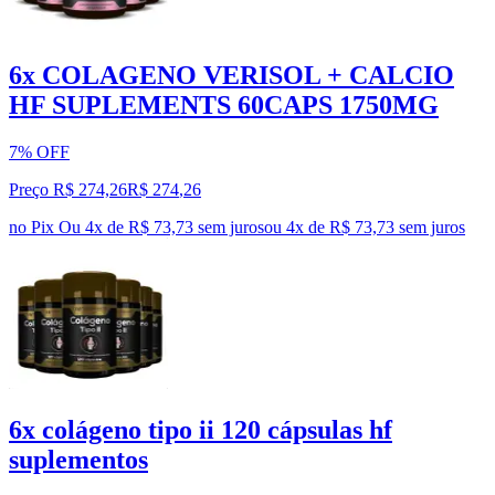
6x COLAGENO VERISOL + CALCIO
HF SUPLEMENTS 60CAPS 1750MG
7% OFF
Preço R$ 274,26
R$
274
,
26
no Pix
Ou 4x de R$ 73,73 sem juros
ou
4
x de
R$ 73,73
sem juros
6x colágeno tipo ii 120 cápsulas hf
suplementos