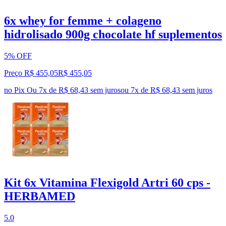
6x whey for femme + colageno
hidrolisado 900g chocolate hf suplementos
5% OFF
Preço R$ 455,05
R$
455
,
05
no Pix
Ou 7x de R$ 68,43 sem juros
ou
7
x de
R$ 68,43
sem juros
Kit 6x Vitamina Flexigold Artri 60 cps -
HERBAMED
5.0