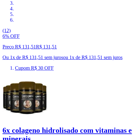
(12)
6% OFF
Preço R$ 131,51
R$
131
,
51
Ou 1x de R$ 131,51 sem juros
ou
1
x de
R$ 131,51
sem juros
Cupom R$ 30 OFF
6x colageno hidrolisado com vitaminas e
minerais