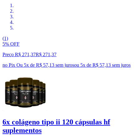
(1)
5% OFF
Preço R$ 271,37
R$
271
,
37
no Pix
Ou 5x de R$ 57,13 sem juros
ou
5
x de
R$ 57,13
sem juros
6x colágeno tipo ii 120 cápsulas hf
suplementos