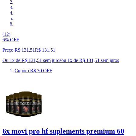
(12)
6% OFF
Preço R$ 131,51
R$
131
,
51
Ou 1x de R$ 131,51 sem juros
ou
1
x de
R$ 131,51
sem juros
Cupom R$ 30 OFF
6x movi pro hf suplements premium 60