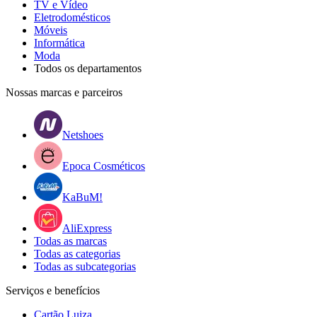
TV e Vídeo
Eletrodomésticos
Móveis
Informática
Moda
Todos os departamentos
Nossas marcas e parceiros
Netshoes
Epoca Cosméticos
KaBuM!
AliExpress
Todas as marcas
Todas as categorias
Todas as subcategorias
Serviços e benefícios
Cartão Luiza