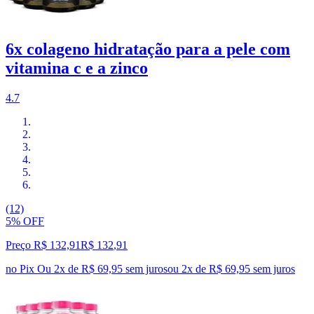
6x colageno hidratação para a pele com
vitamina c e a zinco
4.7
(12)
5% OFF
Preço R$ 132,91
R$
132
,
91
no Pix
Ou 2x de R$ 69,95 sem juros
ou
2
x de
R$ 69,95
sem juros