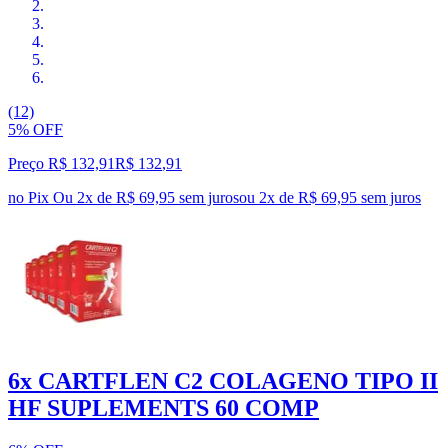
(12)
5% OFF
Preço R$ 132,91
R$
132
,
91
no Pix
Ou 2x de R$ 69,95 sem juros
ou
2
x de
R$ 69,95
sem juros
6x CARTFLEN C2 COLAGENO TIPO II
HF SUPLEMENTS 60 COMP