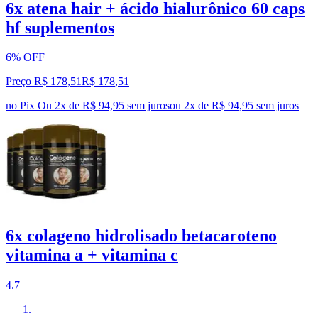
6x atena hair + ácido hialurônico 60 caps
hf suplementos
6% OFF
Preço R$ 178,51
R$
178
,
51
no Pix
Ou 2x de R$ 94,95 sem juros
ou
2
x de
R$ 94,95
sem juros
6x colageno hidrolisado betacaroteno
vitamina a + vitamina c
4.7