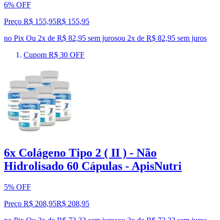
6% OFF
Preço R$ 155,95
R$
155
,
95
no Pix
Ou 2x de R$ 82,95 sem juros
ou
2
x de
R$ 82,95
sem juros
Cupom R$ 30 OFF
6x Colágeno Tipo 2 ( II ) - Não
Hidrolisado 60 Cápulas - ApisNutri
5% OFF
Preço R$ 208,95
R$
208
,
95