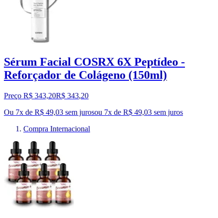
Sérum Facial COSRX 6X Peptídeo -
Reforçador de Colágeno (150ml)
Preço R$ 343,20
R$
343
,
20
Ou 7x de R$ 49,03 sem juros
ou
7
x de
R$ 49,03
sem juros
Compra Internacional