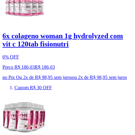
6x colageno woman 1g hydrolyzed com
vit c 120tab fisionutri
6% OFF
Preço R$ 186,03
R$
186
,
03
no Pix
Ou 2x de R$ 98,95 sem juros
ou
2
x de
R$ 98,95
sem juros
Cupom R$ 30 OFF