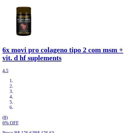
6x movi pro colageno tipo 2 com msm +
vit. d hf suplements
4.5
(8)
6% OFF
Preço R$ 176,63
R$
176
,
63