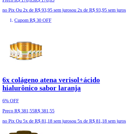
no Pix
Ou 2x de R$ 93,95 sem juros
ou
2
x de
R$ 93,95
sem juros
Cupom R$ 30 OFF
6x colágeno atena verisol+ácido
hialurônico sabor laranja
6% OFF
Preço R$ 381,55
R$
381
,
55
no Pix
Ou 5x de R$ 81,18 sem juros
ou
5
x de
R$ 81,18
sem juros