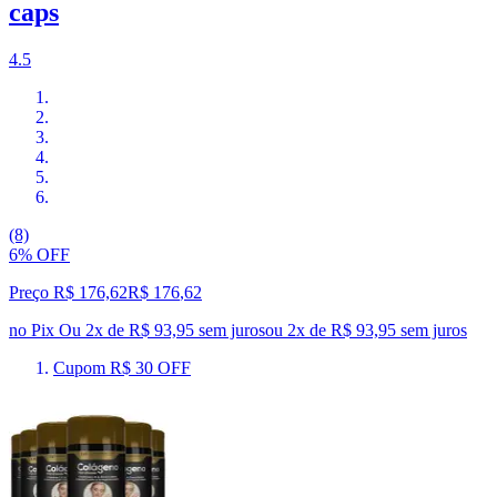
caps
4.5
(8)
6% OFF
Preço R$ 176,62
R$
176
,
62
no Pix
Ou 2x de R$ 93,95 sem juros
ou
2
x de
R$ 93,95
sem juros
Cupom R$ 30 OFF