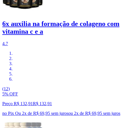
6x auxilia na formação de colageno com
vitamina c e a
4.7
(12)
5% OFF
Preço R$ 132,91
R$
132
,
91
no Pix
Ou 2x de R$ 69,95 sem juros
ou
2
x de
R$ 69,95
sem juros