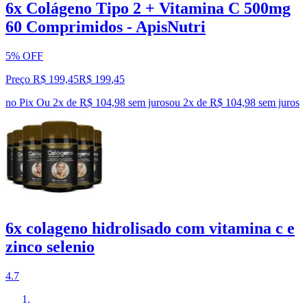
6x Colágeno Tipo 2 + Vitamina C 500mg
60 Comprimidos - ApisNutri
5% OFF
Preço R$ 199,45
R$
199
,
45
no Pix
Ou 2x de R$ 104,98 sem juros
ou
2
x de
R$ 104,98
sem juros
6x colageno hidrolisado com vitamina c e
zinco selenio
4.7