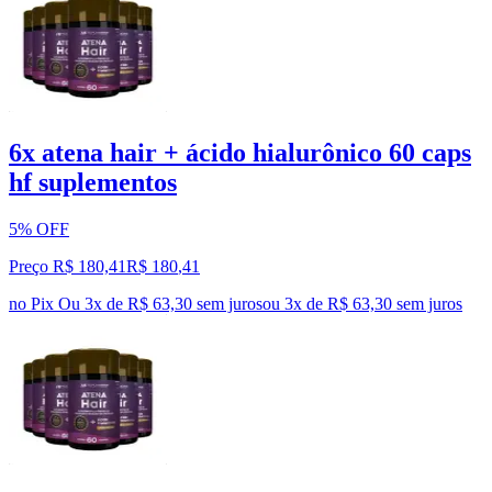
6x atena hair + ácido hialurônico 60 caps
hf suplementos
5% OFF
Preço R$ 180,41
R$
180
,
41
no Pix
Ou 3x de R$ 63,30 sem juros
ou
3
x de
R$ 63,30
sem juros