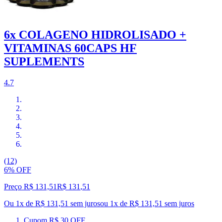
6x COLAGENO HIDROLISADO +
VITAMINAS 60CAPS HF
SUPLEMENTS
4.7
(12)
6% OFF
Preço R$ 131,51
R$
131
,
51
Ou 1x de R$ 131,51 sem juros
ou
1
x de
R$ 131,51
sem juros
Cupom R$ 30 OFF