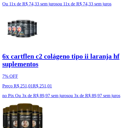
Ou 11x de R$ 74,33 sem juros
ou
11
x de
R$ 74,33
sem juros
6x cartflen c2 colágeno tipo ii laranja hf
suplementos
7% OFF
Preço R$ 251,01
R$
251
,
01
no Pix
Ou 3x de R$ 89,97 sem juros
ou
3
x de
R$ 89,97
sem juros