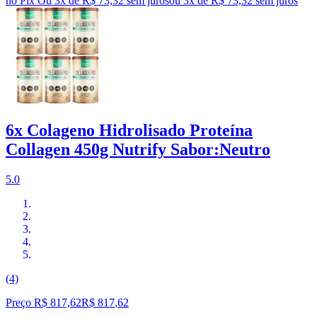
no Pix
Ou 3x de R$ 73,32 sem juros
ou
3
x de
R$ 73,32
sem juros
6x Colageno Hidrolisado Proteína
Collagen 450g Nutrify Sabor:Neutro
5.0
(4)
Preço R$ 817,62
R$
817
,
62