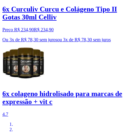
6x Curculiv Curcu e Colágeno Tipo II
Gotas 30ml Celliv
Preço R$ 234,90
R$
234
,
90
Ou 3x de R$ 78,30 sem juros
ou
3
x de
R$ 78,30
sem juros
6x colageno hidrolisado para marcas de
expressão + vit c
4.7