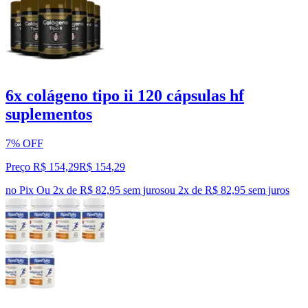
6x colágeno tipo ii 120 cápsulas hf
suplementos
7% OFF
Preço R$ 154,29
R$
154
,
29
no Pix
Ou 2x de R$ 82,95 sem juros
ou
2
x de
R$ 82,95
sem juros