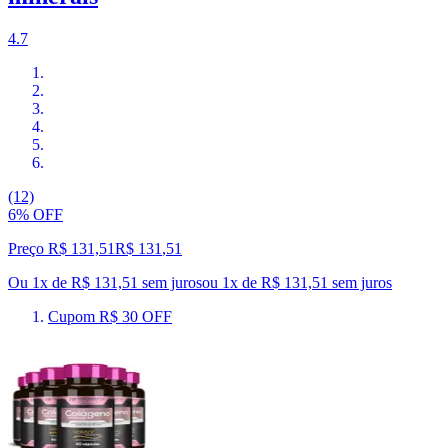
4.7
(12)
6% OFF
Preço R$ 131,51
R$
131
,
51
Ou 1x de R$ 131,51 sem juros
ou
1
x de
R$ 131,51
sem juros
Cupom R$ 30 OFF