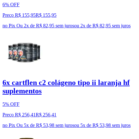
6% OFF
Preço R$ 155,95
R$
155
,
95
no Pix
Ou 2x de R$ 82,95 sem juros
ou
2
x de
R$ 82,95
sem juros
6x cartflen c2 colágeno tipo ii laranja hf
suplementos
5% OFF
Preço R$ 256,41
R$
256
,
41
no Pix
Ou 5x de R$ 53,98 sem juros
ou
5
x de
R$ 53,98
sem juros