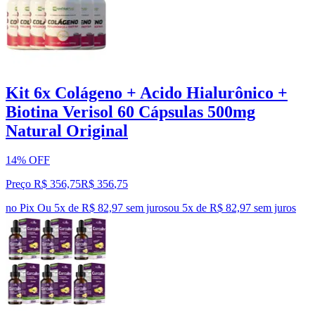
Kit 6x Colágeno + Acido Hialurônico +
Biotina Verisol 60 Cápsulas 500mg
Natural Original
14% OFF
Preço R$ 356,75
R$
356
,
75
no Pix
Ou 5x de R$ 82,97 sem juros
ou
5
x de
R$ 82,97
sem juros