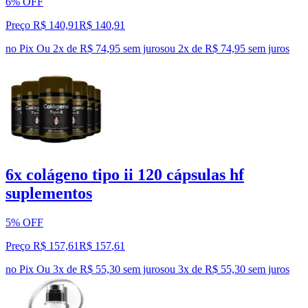
6% OFF
Preço R$ 140,91
R$
140
,
91
no Pix
Ou 2x de R$ 74,95 sem juros
ou
2
x de
R$ 74,95
sem juros
6x colágeno tipo ii 120 cápsulas hf
suplementos
5% OFF
Preço R$ 157,61
R$
157
,
61
no Pix
Ou 3x de R$ 55,30 sem juros
ou
3
x de
R$ 55,30
sem juros