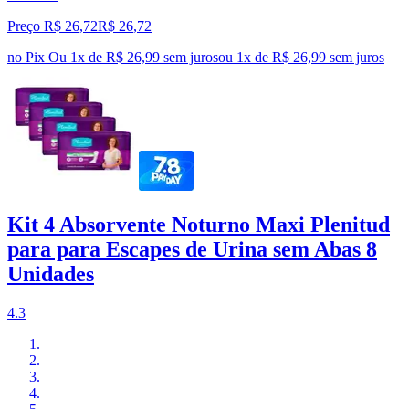
Preço R$ 26,72
R$
26
,
72
no Pix
Ou 1x de R$ 26,99 sem juros
ou
1
x de
R$ 26,99
sem juros
Kit 4 Absorvente Noturno Maxi Plenitud
para para Escapes de Urina sem Abas 8
Unidades
4.3