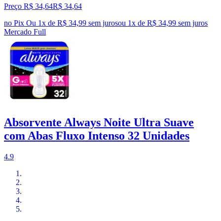
Preço R$ 34,64
R$
34
,
64
no Pix
Ou 1x de R$ 34,99 sem juros
ou
1
x de
R$ 34,99
sem juros
Mercado Full
Absorvente Always Noite Ultra Suave
com Abas Fluxo Intenso 32 Unidades
4.9