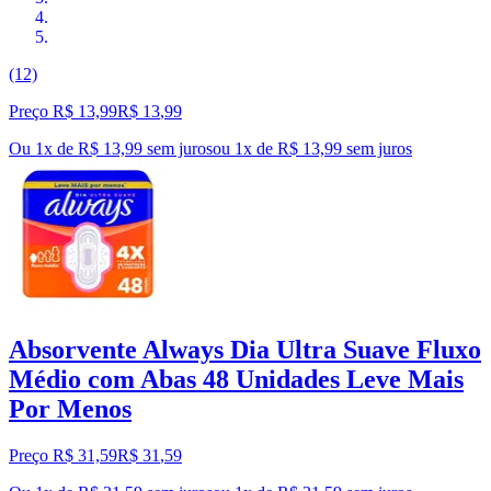
(12)
Preço R$ 13,99
R$
13
,
99
Ou 1x de R$ 13,99 sem juros
ou
1
x de
R$ 13,99
sem juros
Absorvente Always Dia Ultra Suave Fluxo
Médio com Abas 48 Unidades Leve Mais
Por Menos
Preço R$ 31,59
R$
31
,
59