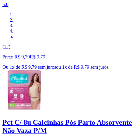
5.0
(12)
Preço R$ 9,79
R$
9
,
79
Ou 1x de R$ 9,79 sem juros
ou
1
x de
R$ 9,79
sem juros
Pct C/ 8u Calcinhas Pós Parto Absorvente
Não Vaza P/M