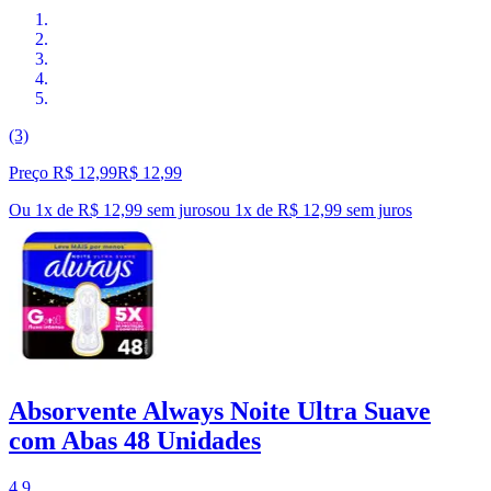
(3)
Preço R$ 12,99
R$
12
,
99
Ou 1x de R$ 12,99 sem juros
ou
1
x de
R$ 12,99
sem juros
Absorvente Always Noite Ultra Suave
com Abas 48 Unidades
4.9