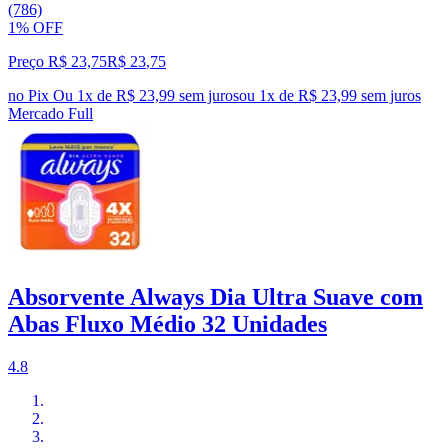
(786)
1% OFF
Preço R$ 23,75
R$
23
,
75
no Pix
Ou 1x de R$ 23,99 sem juros
ou
1
x de
R$ 23,99
sem juros
Mercado Full
Absorvente Always Dia Ultra Suave com
Abas Fluxo Médio 32 Unidades
4.8