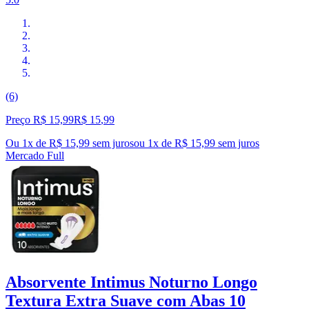
(6)
Preço R$ 15,99
R$
15
,
99
Ou 1x de R$ 15,99 sem juros
ou
1
x de
R$ 15,99
sem juros
Mercado Full
Absorvente Intimus Noturno Longo
Textura Extra Suave com Abas 10