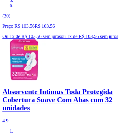
(30)
Preço R$ 103,56
R$
103
,
56
Ou 1x de R$ 103,56 sem juros
ou
1
x de
R$ 103,56
sem juros
Absorvente Intimus Toda Protegida
Cobertura Suave Com Abas com 32
unidades
4.9