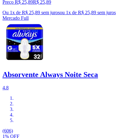
Preço R$ 25,89
R$
25
,
89
Ou 1x de R$ 25,89 sem juros
ou
1
x de
R$ 25,89
sem juros
Mercado Full
Absorvente Always Noite Seca
4.8
(606)
1% OFF