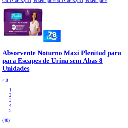
Ou 1x de R$ 31,59 sem juros
ou
1
x de
R$ 31,59
sem juros
Absorvente Noturno Maxi Plenitud para
para Escapes de Urina sem Abas 8
Unidades
4.8
(48)