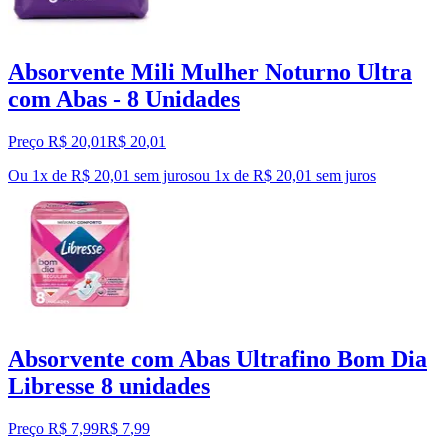
Absorvente Mili Mulher Noturno Ultra
com Abas - 8 Unidades
Preço R$ 20,01
R$
20
,
01
Ou 1x de R$ 20,01 sem juros
ou
1
x de
R$ 20,01
sem juros
Absorvente com Abas Ultrafino Bom Dia
Libresse 8 unidades
Preço R$ 7,99
R$
7
,
99