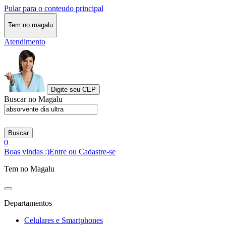
Pular para o conteudo principal
Tem no magalu
Atendimento
Digite seu CEP
Buscar no Magalu
Buscar
0
Boas vindas :)
Entre ou Cadastre-se
Tem no Magalu
Departamentos
Celulares e Smartphones