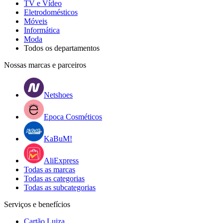
TV e Vídeo
Eletrodomésticos
Móveis
Informática
Moda
Todos os departamentos
Nossas marcas e parceiros
Netshoes
Epoca Cosméticos
KaBuM!
AliExpress
Todas as marcas
Todas as categorias
Todas as subcategorias
Serviços e benefícios
Cartão Luiza