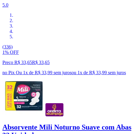
5.0
(336)
1% OFF
Preço R$ 33,65
R$
33
,
65
no Pix
Ou 1x de R$ 33,99 sem juros
ou
1
x de
R$ 33,99
sem juros
Absorvente Mili Noturno Suave com Abas