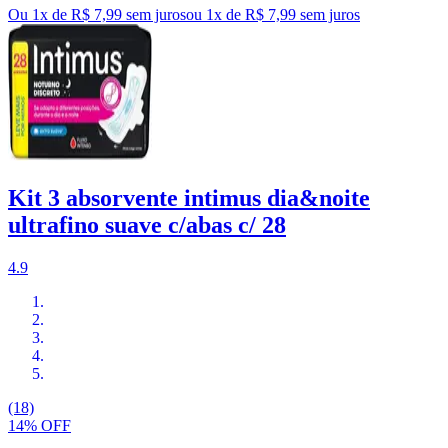
Ou 1x de R$ 7,99 sem juros
ou
1
x de
R$ 7,99
sem juros
Kit 3 absorvente intimus dia&noite
ultrafino suave c/abas c/ 28
4.9
(18)
14% OFF