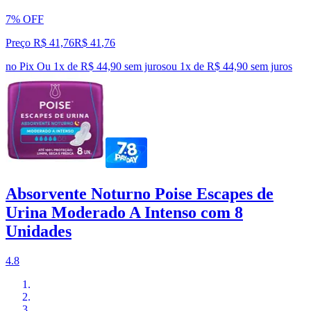
7% OFF
Preço R$ 41,76
R$
41
,
76
no Pix
Ou 1x de R$ 44,90 sem juros
ou
1
x de
R$ 44,90
sem juros
Absorvente Noturno Poise Escapes de
Urina Moderado A Intenso com 8
Unidades
4.8