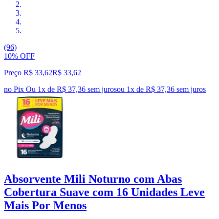
(96)
10% OFF
Preço R$ 33,62
R$
33
,
62
no Pix
Ou 1x de R$ 37,36 sem juros
ou
1
x de
R$ 37,36
sem juros
Absorvente Mili Noturno com Abas
Cobertura Suave com 16 Unidades Leve
Mais Por Menos