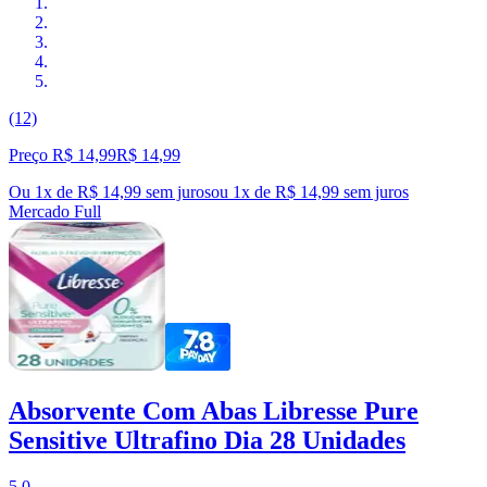
(12)
Preço R$ 14,99
R$
14
,
99
Ou 1x de R$ 14,99 sem juros
ou
1
x de
R$ 14,99
sem juros
Mercado Full
Absorvente Com Abas Libresse Pure
Sensitive Ultrafino Dia 28 Unidades
5.0