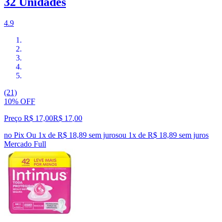
32 Unidades
4.9
(21)
10% OFF
Preço R$ 17,00
R$
17
,
00
no Pix
Ou 1x de R$ 18,89 sem juros
ou
1
x de
R$ 18,89
sem juros
Mercado Full