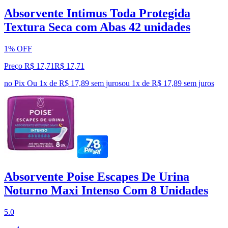
Absorvente Intimus Toda Protegida
Textura Seca com Abas 42 unidades
1% OFF
Preço R$ 17,71
R$
17
,
71
no Pix
Ou 1x de R$ 17,89 sem juros
ou
1
x de
R$ 17,89
sem juros
Absorvente Poise Escapes De Urina
Noturno Maxi Intenso Com 8 Unidades
5.0