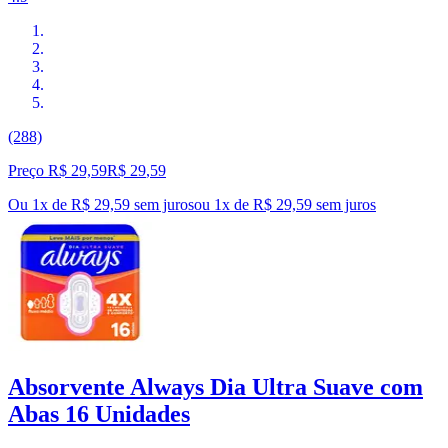
(288)
Preço R$ 29,59
R$
29
,
59
Ou 1x de R$ 29,59 sem juros
ou
1
x de
R$ 29,59
sem juros
Absorvente Always Dia Ultra Suave com
Abas 16 Unidades