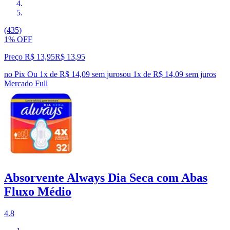
(435)
1% OFF
Preço R$ 13,95
R$
13
,
95
no Pix
Ou 1x de R$ 14,09 sem juros
ou
1
x de
R$ 14,09
sem juros
Mercado Full
Absorvente Always Dia Seca com Abas
Fluxo Médio
4.8