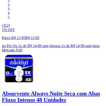
(312)
1% OFF
Preço R$ 13,95
R$
13
,
95
no Pix
Ou 1x de R$ 14,09 sem juros
ou
1
x de
R$ 14,09
sem juros
Mercado Full
Absorvente Always Noite Seca com Abas
Fluxo Intenso 48 Unidades