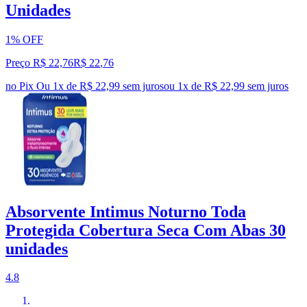
Unidades
1% OFF
Preço R$ 22,76
R$
22
,
76
no Pix
Ou 1x de R$ 22,99 sem juros
ou
1
x de
R$ 22,99
sem juros
Absorvente Intimus Noturno Toda
Protegida Cobertura Seca Com Abas 30
unidades
4.8