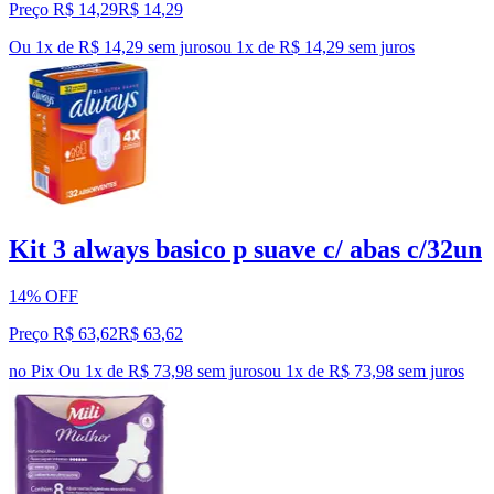
Preço R$ 14,29
R$
14
,
29
Ou 1x de R$ 14,29 sem juros
ou
1
x de
R$ 14,29
sem juros
Kit 3 always basico p suave c/ abas c/32un
14% OFF
Preço R$ 63,62
R$
63
,
62
no Pix
Ou 1x de R$ 73,98 sem juros
ou
1
x de
R$ 73,98
sem juros