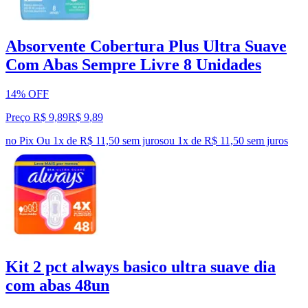
Absorvente Cobertura Plus Ultra Suave
Com Abas Sempre Livre 8 Unidades
14% OFF
Preço R$ 9,89
R$
9
,
89
no Pix
Ou 1x de R$ 11,50 sem juros
ou
1
x de
R$ 11,50
sem juros
Kit 2 pct always basico ultra suave dia
com abas 48un