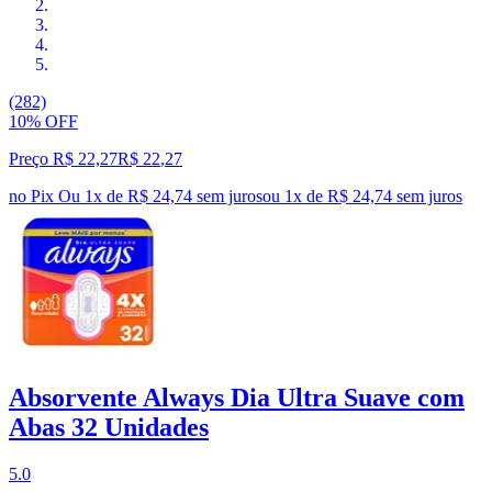
(282)
10% OFF
Preço R$ 22,27
R$
22
,
27
no Pix
Ou 1x de R$ 24,74 sem juros
ou
1
x de
R$ 24,74
sem juros
Absorvente Always Dia Ultra Suave com
Abas 32 Unidades
5.0