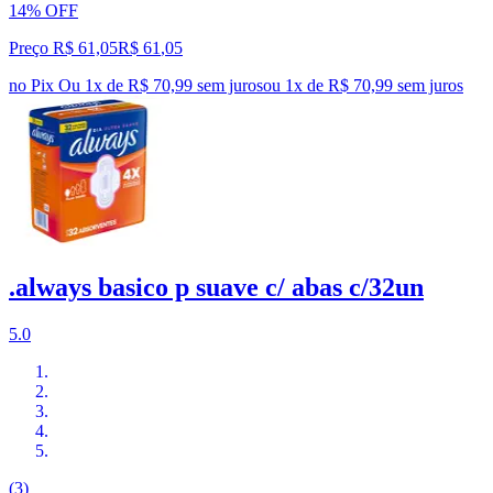
14% OFF
Preço R$ 61,05
R$
61
,
05
no Pix
Ou 1x de R$ 70,99 sem juros
ou
1
x de
R$ 70,99
sem juros
.always basico p suave c/ abas c/32un
5.0
(3)