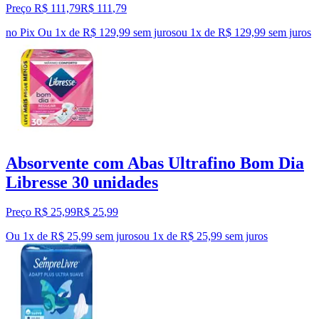
Preço R$ 111,79
R$
111
,
79
no Pix
Ou 1x de R$ 129,99 sem juros
ou
1
x de
R$ 129,99
sem juros
Absorvente com Abas Ultrafino Bom Dia
Libresse 30 unidades
Preço R$ 25,99
R$
25
,
99
Ou 1x de R$ 25,99 sem juros
ou
1
x de
R$ 25,99
sem juros