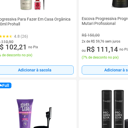
Escova Progressiva Prog
ogressiva Para Fazer Em Casa Orgânica
Mutari Profissional
0ml Prohall
R$ 150,00
4.8 (26)
2x de R$ 59,76 sem juros
 110,90
$ 102,21
no Pix
2 vez de R$ 59,76 sem juros
R$ 111,14
no Pi
ou
 de desconto no pix
)
(
7% de desconto no pix
)
Adicionar à sacola
Adicionar à 
Full