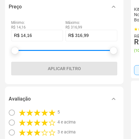
Preço
Ki
No
Bo
Mínimo:
Máximo:
R$ 14,16
R$ 316,99
R$
R
(
10
APLICAR FILTRO
Avaliação
5
4 e acima
3 e acima