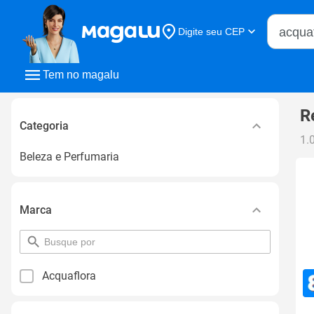
Buscar n
Digite seu CEP
Buscar
Tem no magalu
R
Categoria
1.
Beleza e Perfumaria
Marca
pesquisar
por
filtro
Acquaflora