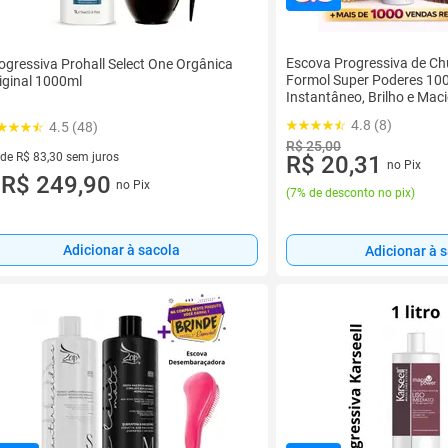
Escova Progressiva de Ch
ogressiva Prohall Select One Orgânica
Formol Super Poderes 100
iginal 1000ml
Instantâneo, Brilho e Mac
4.8 (8)
4.5 (48)
R$ 25,00
 de R$ 83,30 sem juros
R$ 20,31
no Pix
ez de R$ 83,30 sem juros
R$ 249,90
no Pix
u
(
7% de desconto no pix
)
Adicionar à sacola
Adicionar à 