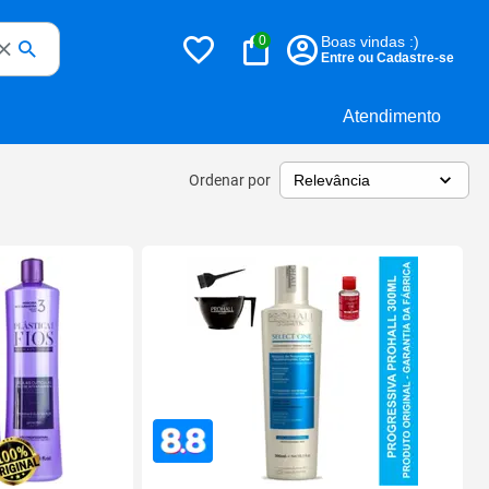
0
Boas vindas :)
Entre ou Cadastre-se
Atendimento
Ordenar por