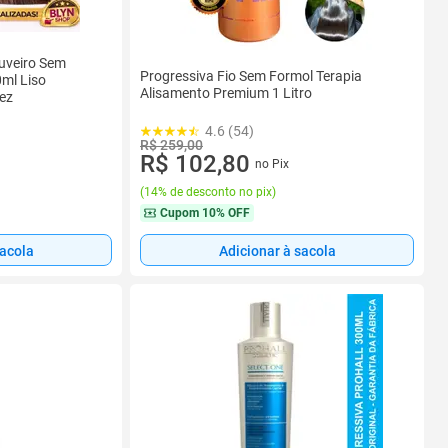
uveiro Sem
Progressiva Fio Sem Formol Terapia
ml Liso
Alisamento Premium 1 Litro
iez
4.6 (54)
R$ 259,00
R$ 102,80
no Pix
(
14% de desconto no pix
)
Cupom
10% OFF
sacola
Adicionar à sacola