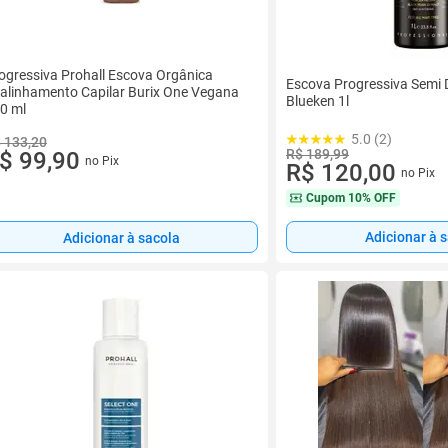
ogressiva Prohall Escova Orgânica
Escova Progressiva Semi D
alinhamento Capilar Burix One Vegana
Blueken 1l
0 ml
5.0 (2)
 133,20
R$ 189,99
$ 99,90
no Pix
R$ 120,00
no Pix
Cupom
10% OFF
Adicionar à 
Adicionar à sacola