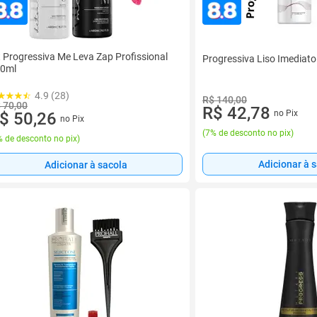
t Progressiva Me Leva Zap Profissional
Progressiva Liso Imediato 1
0ml
4.9 (28)
R$ 140,00
 70,00
R$ 42,78
no Pix
$ 50,26
no Pix
(
7% de desconto no pix
)
 de desconto no pix
)
Adicionar à 
Adicionar à sacola