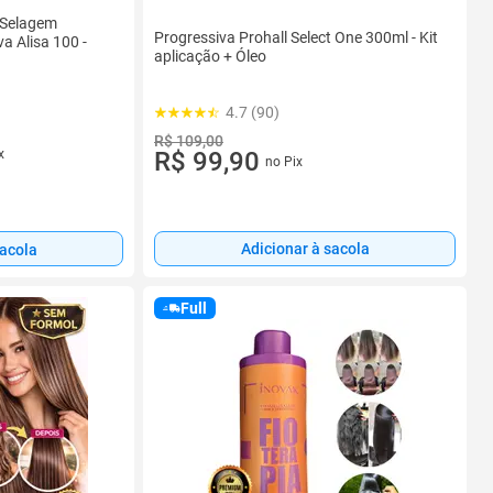
u Selagem
Progressiva Prohall Select One 300ml - Kit
a Alisa 100 -
aplicação + Óleo
4.7 (90)
R$ 109,00
x
R$ 99,90
no Pix
Adicionar à sacola
sacola
Full