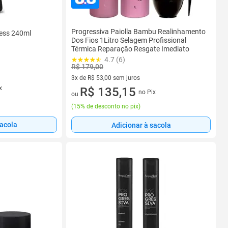
Progressiva Paiolla Bambu Realinhamento
ress 240ml
Dos Fios 1Litro Selagem Profissional
Térmica Reparação Resgate Imediato
4.7 (6)
R$ 179,00
3x de R$ 53,00 sem juros
x
3 vez de R$ 53,00 sem juros
R$ 135,15
no Pix
ou
(
15% de desconto no pix
)
sacola
Adicionar à sacola