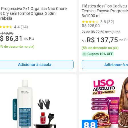
Plástica dos Fios Cadive
t Progressiva 2x1 Orgânica Não Chore
Térmica Escova Progressiv
t Cry sem formol Original 350ml
3x1000 ml
rabella
3.8 (32)
R$ 225,00
4.4 (14)
2x de R$ 72,50 sem juros
 149,90
$ 86,31
2 vez de R$ 72,50 sem juros
R$ 137,75
no Pix
no Pi
ou
% de desconto no pix
)
(
5% de desconto no pix
)
Cupom
10% OFF
Adicionar à sacola
Adicionar à 