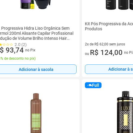
Kit Pós Progressiva da Ac
t Progressiva Hidra Liso Orgânica Sem
Produtos
rmol 200ml Alisante Capilar Profissional
dução de Volume Brilho Intenso Hair
re
2x de R$ 62,00 sem juros
2.0 (2)
$ 93,74
no Pix
2 vez de R$ 62,00 sem juros
R$ 124,00
no Pi
ou
% de desconto no pix
)
Adicionar à 
Adicionar à sacola
Full