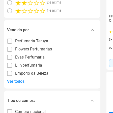
2 e acima
1 e acima
Pr
Or
Vendido por
3x
Perfumaria Teruya
3 v
o
Flowers Perfumarias
Evas Perfumaria
Lillyperfumaria
Emporio da Beleza
Ver todos
Tipo de compra
Compra nacional