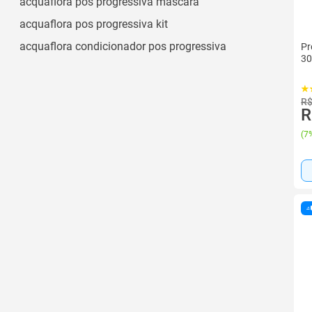
acquaflora pos progressiva mascara
acquaflora pos progressiva kit
acquaflora condicionador pos progressiva
Pr
30
R$
R
(
7%