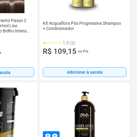
mento Passo 2
Kit Acquaflora Pós Progressiva Shampoo
ormol Liso
+ Condicionador
 Brilho Intenso
1.0 (2)
R$ 109,15
no Pix
x
Adicionar à sacola
sacola