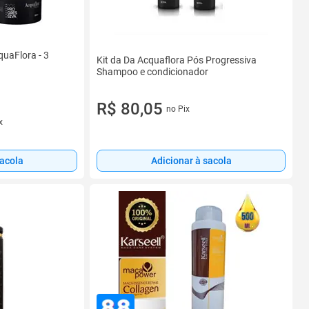
quaFlora - 3
Kit da Da Acquaflora Pós Progressiva
Shampoo e condicionador
R$ 80,05
no Pix
x
sacola
Adicionar à sacola