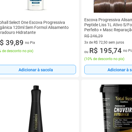
Escova Progressiva Alisa
ohall Select One Escova Progressiva
Peptide Liss 1L Ativo S/F
gânica 120ml Sem Formol Alisamento
Perfeito + Masc Reparação
radouro Hidratante
300g
R$ 246,29
$ 39,89
3x de R$ 72,50 sem juros
no Pix
3 vez de R$ 72,50 sem juros
R$ 195,74
no Pi
 de desconto no pix
)
ou
(
10% de desconto no pix
)
Adicionar à sacola
Adicionar à 