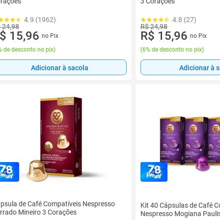
rações
3 Corações
4.9 (1962)
4.8 (27)
 24,98
R$ 24,98
$ 15,96
R$ 15,96
no Pix
no Pix
 de desconto no pix
)
(
6% de desconto no pix
)
Adicionar à sacola
Adicionar à 
psula de Café Compatíveis Nespresso
Kit 40 Cápsulas de Café 
rrado Mineiro 3 Corações
Nespresso Mogiana Pauli