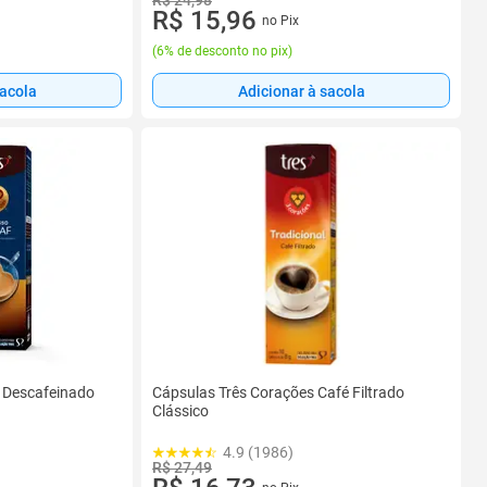
R$ 24,98
R$ 15,96
no Pix
(
6% de desconto no pix
)
sacola
Adicionar à sacola
 Descafeinado
Cápsulas Três Corações Café Filtrado
Clássico
4.9 (1986)
R$ 27,49