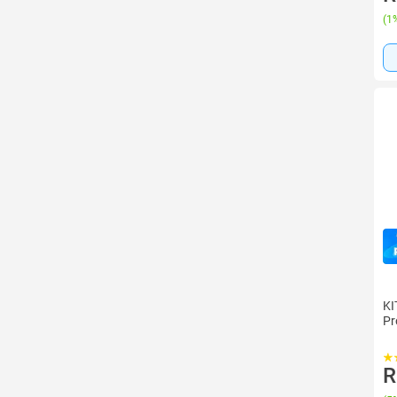
(
1%
KI
P
R