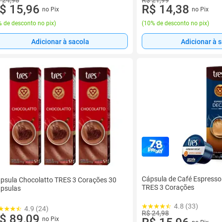
 24,98
R$ 21,99
$ 15,96
R$ 14,38
no Pix
no Pix
 de desconto no pix
)
(
10% de desconto no pix
)
Adicionar à sacola
Adicionar à 
Cápsula de Café Espresso
psula Chocolatto TRES 3 Corações 30
TRES 3 Corações
psulas
4.8 (33)
4.9 (24)
R$ 24,98
$ 89,09
no Pix