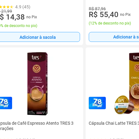
4.9 (45)
R$ 87,96
 21,99
R$ 55,40
no Pix
$ 14,38
no Pix
(
12% de desconto no pix
)
% de desconto no pix
)
Adicionar à 
Adicionar à sacola
psula de Café Espresso Atento TRES 3
Cápsula Chai Latte TRES 
rações