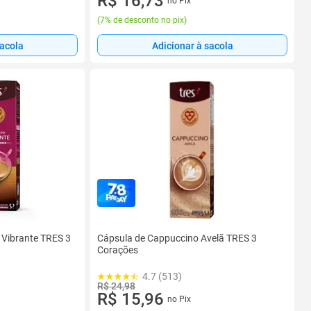
R$ 16,73
no Pix
(
7% de desconto no pix
)
sacola
Adicionar à sacola
 Vibrante TRES 3
Cápsula de Cappuccino Avelã TRES 3
Corações
4.7 (513)
R$ 24,98
R$ 15,96
no Pix