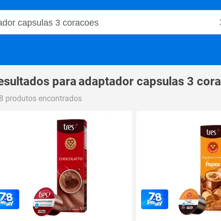
o Magalu
esultados para
adaptador capsulas 3 cor
8 produtos encontrados