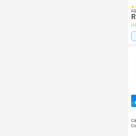
R$
R
(
10
Cá
Co