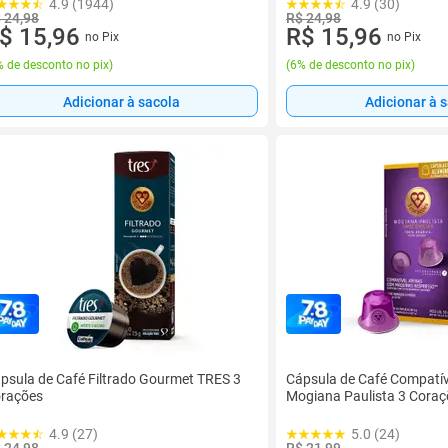
4.9 (1944)
4.9 (30)
 24,98
R$ 24,98
$ 15,96
R$ 15,96
no Pix
no Pix
 de desconto no pix
)
(
6% de desconto no pix
)
Adicionar à sacola
Adicionar à 
psula de Café Filtrado Gourmet TRES 3
Cápsula de Café Compatí
rações
Mogiana Paulista 3 Coraç
4.9 (27)
5.0 (24)