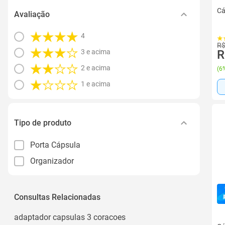
Cá
Avaliação
4
R$
3 e acima
R
2 e acima
(
6%
1 e acima
Tipo de produto
Porta Cápsula
Organizador
Consultas Relacionadas
adaptador capsulas 3 coracoes