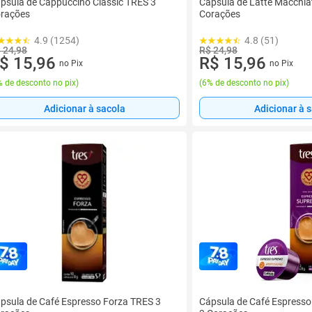
psula de Cappuccino Classic TRES 3
Cápsula de Latte Macchia
rações
Corações
4.9 (1254)
4.8 (51)
 24,98
R$ 24,98
$ 15,96
R$ 15,96
no Pix
no Pix
 de desconto no pix
)
(
6% de desconto no pix
)
Adicionar à sacola
Adicionar à 
psula de Café Espresso Forza TRES 3
Cápsula de Café Espress