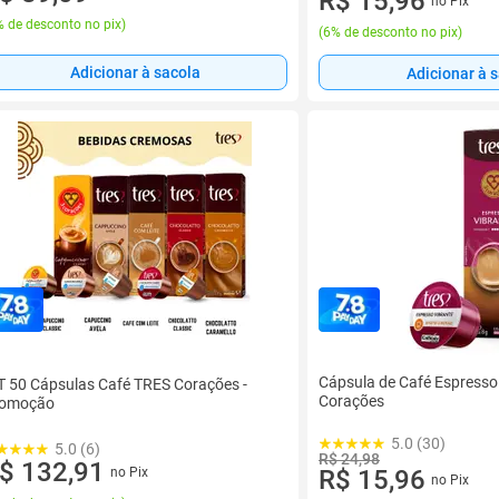
R$ 15,96
no Pix
 de desconto no pix
)
(
6% de desconto no pix
)
Adicionar à sacola
Adicionar à 
Cápsula de Café Espresso
T 50 Cápsulas Café TRES Corações -
Corações
romoção
5.0 (30)
5.0 (6)
R$ 24,98
$ 132,91
no Pix
R$ 15,96
no Pix