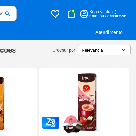
0
Boas vindas :)
Entre ou Cadastre-se
Atendimento
acoes
Ordenar por