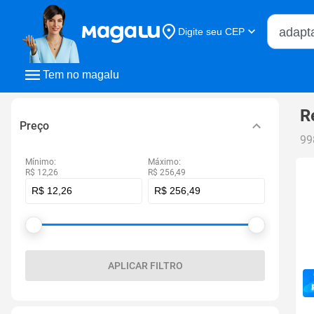
Buscar n
Digite seu CEP
Buscar
Tem no magalu
R
Preço
99
Mínimo:
Máximo:
R$ 12,26
R$ 256,49
APLICAR FILTRO