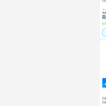
Co
R$
R
(
6%
Cá
Ce