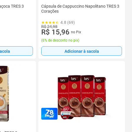
açoca TRES 3
Cápsula de Cappuccino Napolitano TRES 3
Corações
4.8 (69)
R$ 24,98
R$ 15,96
no Pix
(
6% de desconto no pix
)
sacola
Adicionar à sacola