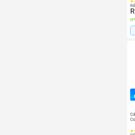
R$
R
(
6%
Cá
Co