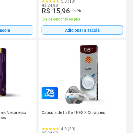
5.0 (18)
R$ 24,98
R$ 15,96
no Pix
(
6% de desconto no pix
)
sacola
Adicionar à sacola
veis Nespresso
Cápsula de Latte TRES 3 Corações
ões
4.8 (30)