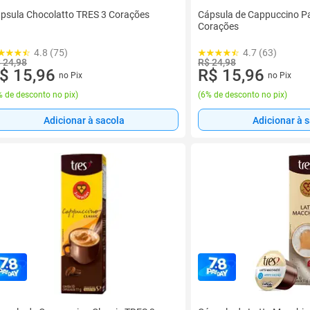
psula Chocolatto TRES 3 Corações
Cápsula de Cappuccino P
Corações
4.8 (75)
4.7 (63)
 24,98
R$ 24,98
$ 15,96
R$ 15,96
no Pix
no Pix
 de desconto no pix
)
(
6% de desconto no pix
)
Adicionar à sacola
Adicionar à 