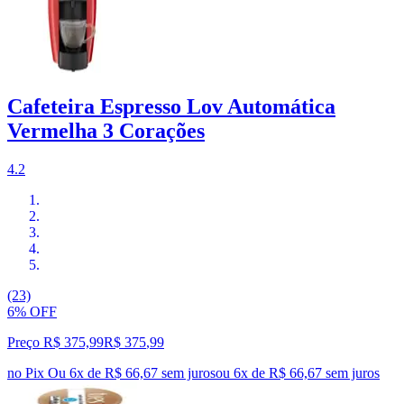
Cafeteira Espresso Lov Automática
Vermelha 3 Corações
4.2
(23)
6% OFF
Preço R$ 375,99
R$
375
,
99
no Pix
Ou 6x de R$ 66,67 sem juros
ou
6
x de
R$ 66,67
sem juros