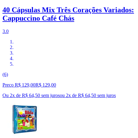
40 Cápsulas Mix Três Corações Variados:
Cappuccino Café Chás
3.0
(6)
Preço R$ 129,00
R$
129
,
00
Ou 2x de R$ 64,50 sem juros
ou
2
x de
R$ 64,50
sem juros