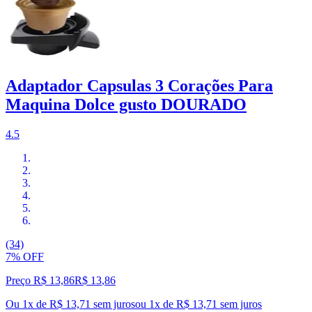
Adaptador Capsulas 3 Corações Para
Maquina Dolce gusto DOURADO
4.5
(34)
7% OFF
Preço R$ 13,86
R$
13
,
86
Ou 1x de R$ 13,71 sem juros
ou
1
x de
R$ 13,71
sem juros