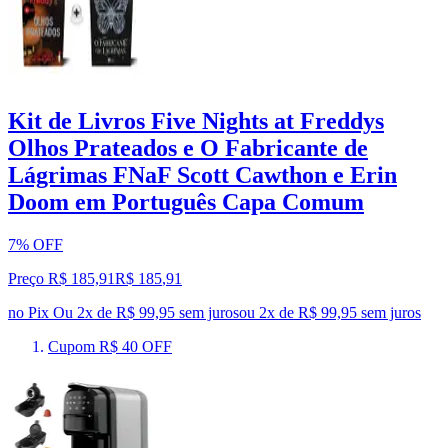
Kit de Livros Five Nights at Freddys
Olhos Prateados e O Fabricante de
Lágrimas FNaF Scott Cawthon e Erin
Doom em Português Capa Comum
7% OFF
Preço R$ 185,91
R$
185
,
91
no Pix
Ou 2x de R$ 99,95 sem juros
ou
2
x de
R$ 99,95
sem juros
Cupom R$ 40 OFF