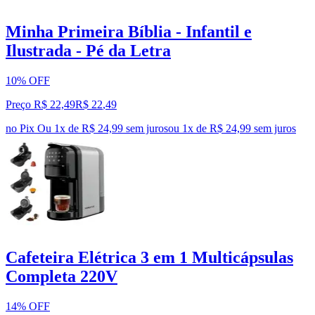
Minha Primeira Bíblia - Infantil e
Ilustrada - Pé da Letra
10% OFF
Preço R$ 22,49
R$
22
,
49
no Pix
Ou 1x de R$ 24,99 sem juros
ou
1
x de
R$ 24,99
sem juros
Cafeteira Elétrica 3 em 1 Multicápsulas
Completa 220V
14% OFF