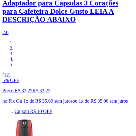
Adaptador para Cápsulas 3 Corações
para Cafeteira Dolce Gusto LEIA A
DESCRIÇÃO ABAIXO
2.0
(12)
5% OFF
Preço R$ 33,25
R$
33
,
25
no Pix
Ou 1x de R$ 35,00 sem juros
ou
1
x de
R$ 35,00
sem juros
Cupom R$ 10 OFF