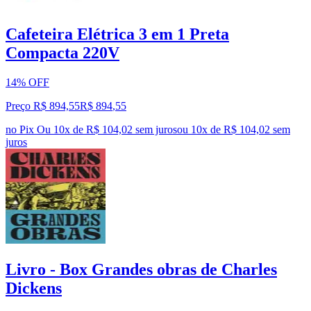
Cafeteira Elétrica 3 em 1 Preta
Compacta 220V
14% OFF
Preço R$ 894,55
R$
894
,
55
no Pix
Ou 10x de R$ 104,02 sem juros
ou
10
x de
R$ 104,02
sem
juros
Livro - Box Grandes obras de Charles
Dickens