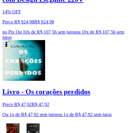
14% OFF
Preço R$ 924,98
R$
924
,
98
no Pix
Ou 10x de R$ 107,56 sem juros
ou
10
x de
R$ 107,56
sem
juros
Livro - Os corações perdidos
Preço R$ 47,92
R$
47
,
92
Ou 1x de R$ 47,92 sem juros
ou
1
x de
R$ 47,92
sem juros