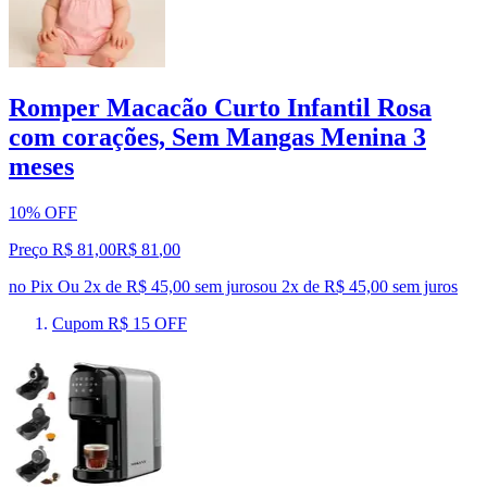
Romper Macacão Curto Infantil Rosa
com corações, Sem Mangas Menina 3
meses
10% OFF
Preço R$ 81,00
R$
81
,
00
no Pix
Ou 2x de R$ 45,00 sem juros
ou
2
x de
R$ 45,00
sem juros
Cupom R$ 15 OFF