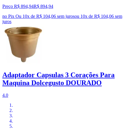
Preço R$ 894,94
R$
894
,
94
no Pix
Ou 10x de R$ 104,06 sem juros
ou
10
x de
R$ 104,06
sem
juros
Adaptador Capsulas 3 Corações Para
Maquina Dolcegusto DOURADO
4.0