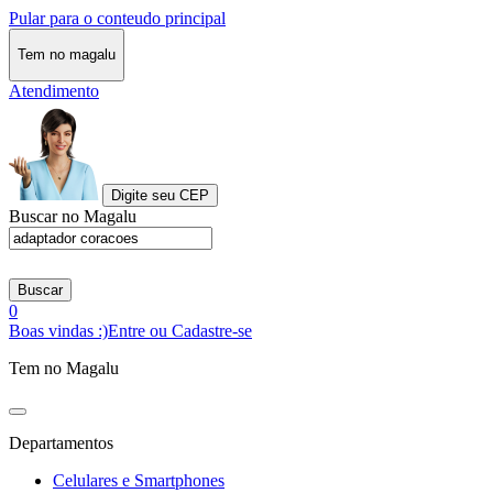
Pular para o conteudo principal
Tem no magalu
Atendimento
Digite seu CEP
Buscar no Magalu
Buscar
0
Boas vindas :)
Entre ou Cadastre-se
Tem no Magalu
Departamentos
Celulares e Smartphones