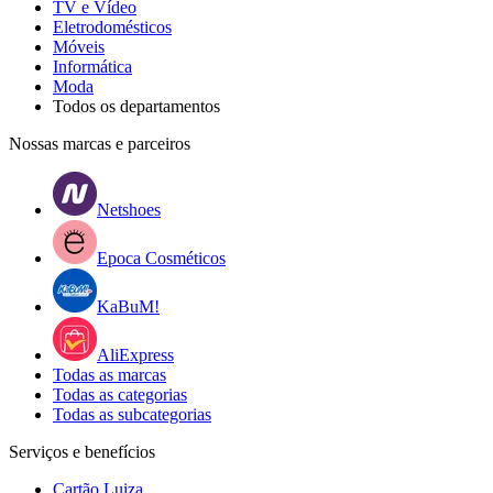
TV e Vídeo
Eletrodomésticos
Móveis
Informática
Moda
Todos os departamentos
Nossas marcas e parceiros
Netshoes
Epoca Cosméticos
KaBuM!
AliExpress
Todas as marcas
Todas as categorias
Todas as subcategorias
Serviços e benefícios
Cartão Luiza