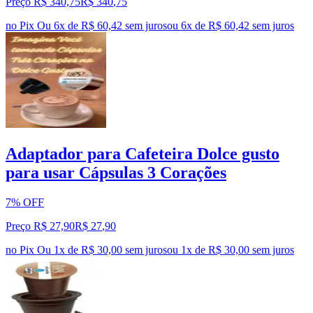
Preço R$ 340,75
R$
340
,
75
no Pix
Ou 6x de R$ 60,42 sem juros
ou
6
x de
R$ 60,42
sem juros
Adaptador para Cafeteira Dolce gusto
para usar Cápsulas 3 Corações
7% OFF
Preço R$ 27,90
R$
27
,
90
no Pix
Ou 1x de R$ 30,00 sem juros
ou
1
x de
R$ 30,00
sem juros