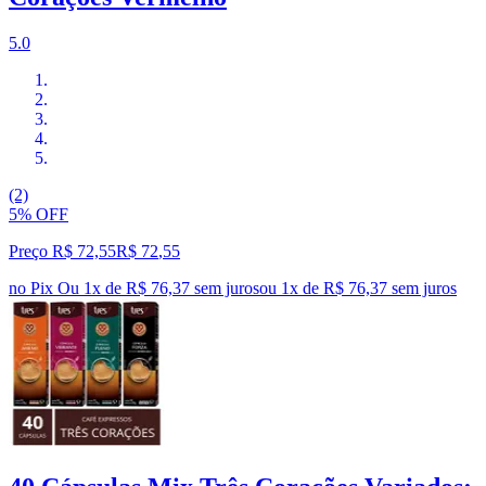
5.0
(2)
5% OFF
Preço R$ 72,55
R$
72
,
55
no Pix
Ou 1x de R$ 76,37 sem juros
ou
1
x de
R$ 76,37
sem juros