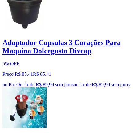
Adaptador Capsulas 3 Corações Para
Maquina Dolcegusto Divcap
5% OFF
Preço R$ 85,41
R$
85
,
41
no Pix
Ou 1x de R$ 89,90 sem juros
ou
1
x de
R$ 89,90
sem juros