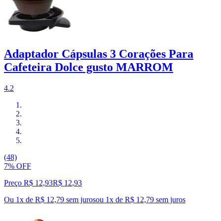
Adaptador Cápsulas 3 Corações Para
Cafeteira Dolce gusto MARROM
4.2
(48)
7% OFF
Preço R$ 12,93
R$
12
,
93
Ou 1x de R$ 12,79 sem juros
ou
1
x de
R$ 12,79
sem juros