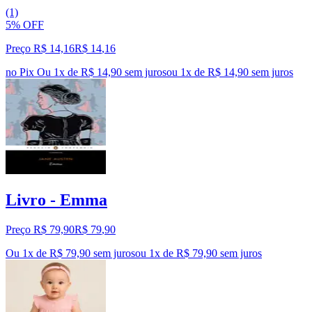
(1)
5% OFF
Preço R$ 14,16
R$
14
,
16
no Pix
Ou 1x de R$ 14,90 sem juros
ou
1
x de
R$ 14,90
sem juros
Livro - Emma
Preço R$ 79,90
R$
79
,
90
Ou 1x de R$ 79,90 sem juros
ou
1
x de
R$ 79,90
sem juros