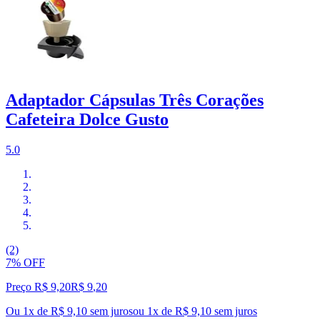
Adaptador Cápsulas Três Corações
Cafeteira Dolce Gusto
5.0
(2)
7% OFF
Preço R$ 9,20
R$
9
,
20
Ou 1x de R$ 9,10 sem juros
ou
1
x de
R$ 9,10
sem juros