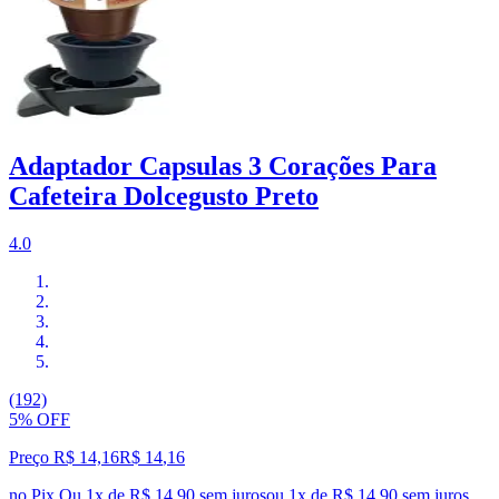
Adaptador Capsulas 3 Corações Para
Cafeteira Dolcegusto Preto
4.0
(192)
5% OFF
Preço R$ 14,16
R$
14
,
16
no Pix
Ou 1x de R$ 14,90 sem juros
ou
1
x de
R$ 14,90
sem juros