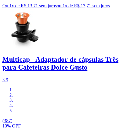
Ou 1x de R$ 13,71 sem juros
ou
1
x de
R$ 13,71
sem juros
Multicap - Adaptador de cápsulas Três
para Cafeteiras Dolce Gusto
3.9
(387)
10% OFF