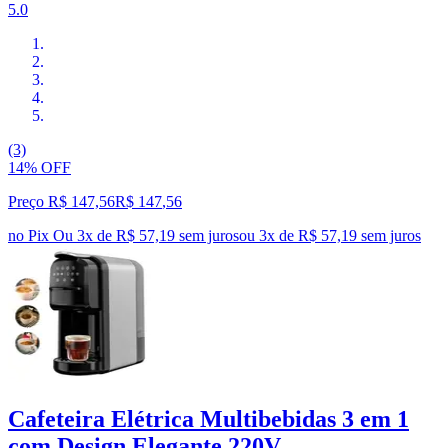
5.0
(3)
14% OFF
Preço R$ 147,56
R$
147
,
56
no Pix
Ou 3x de R$ 57,19 sem juros
ou
3
x de
R$ 57,19
sem juros
Cafeteira Elétrica Multibebidas 3 em 1
com Design Elegante 220V