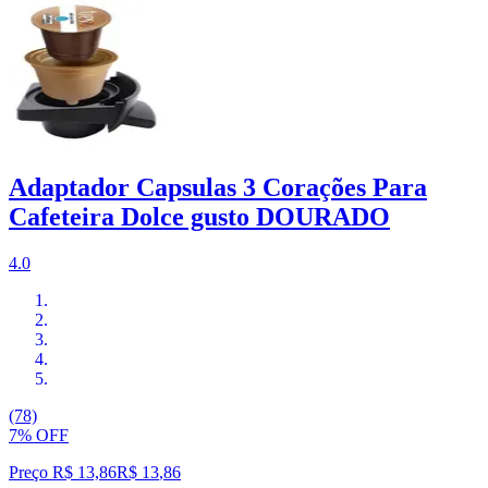
Adaptador Capsulas 3 Corações Para
Cafeteira Dolce gusto DOURADO
4.0
(78)
7% OFF
Preço R$ 13,86
R$
13
,
86