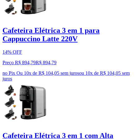
Cafeteira Elétrica 3 em 1 para
Cappuccino Latte 220V
14% OFF
Preço R$ 894,79
R$
894
,
79
no Pix
Ou 10x de R$ 104,05 sem juros
ou
10
x de
R$ 104,05
sem
juros
Cafeteira Elétrica 3 em 1 com Alta