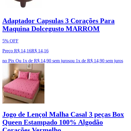
Adaptador Capsulas 3 Corações Para
Maquina Dolcegusto MARROM
5% OFF
Preço R$ 14,16
R$
14
,
16
no Pix
Ou 1x de R$ 14,90 sem juros
ou
1
x de
R$ 14,90
sem juros
Jogo de Lençol Malha Casal 3 peças Box
Queen Estampado 100% Algodão
Corações Vermelho