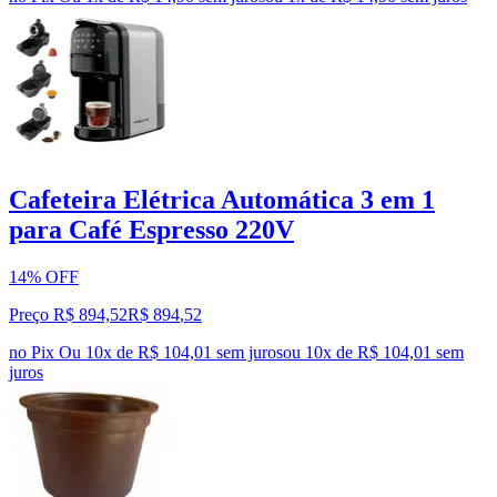
Cafeteira Elétrica Automática 3 em 1
para Café Espresso 220V
14% OFF
Preço R$ 894,52
R$
894
,
52
no Pix
Ou 10x de R$ 104,01 sem juros
ou
10
x de
R$ 104,01
sem
juros