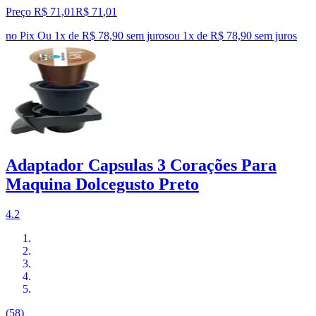
Preço R$ 71,01
R$
71
,
01
no Pix
Ou 1x de R$ 78,90 sem juros
ou
1
x de
R$ 78,90
sem juros
Adaptador Capsulas 3 Corações Para
Maquina Dolcegusto Preto
4.2
(58)