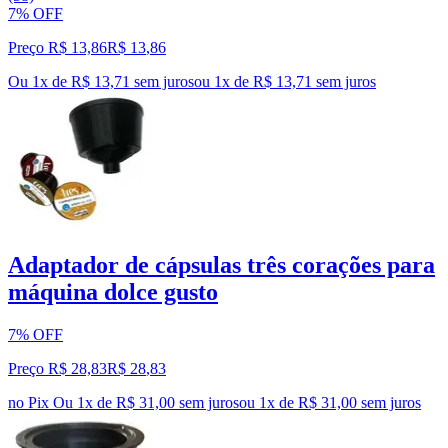
7% OFF
Preço R$ 13,86
R$
13
,
86
Ou 1x de R$ 13,71 sem juros
ou
1
x de
R$ 13,71
sem juros
Adaptador de cápsulas três corações para
máquina dolce gusto
7% OFF
Preço R$ 28,83
R$
28
,
83
no Pix
Ou 1x de R$ 31,00 sem juros
ou
1
x de
R$ 31,00
sem juros