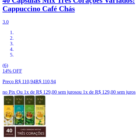
40 Cápsulas Mix Três Corações Variados:
Cappuccino Café Chás
3.0
(6)
14% OFF
Preço R$ 110,94
R$
110
,
94
no Pix
Ou 1x de R$ 129,00 sem juros
ou
1
x de
R$ 129,00
sem juros