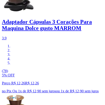
Adaptador Cápsulas 3 Corações Para
Maquina Dolce gusto MARROM
3.9
(78)
5% OFF
Preço R$ 12,26
R$
12
,
26
no Pix
Ou 1x de R$ 12,90 sem juros
ou
1
x de
R$ 12,90
sem juros