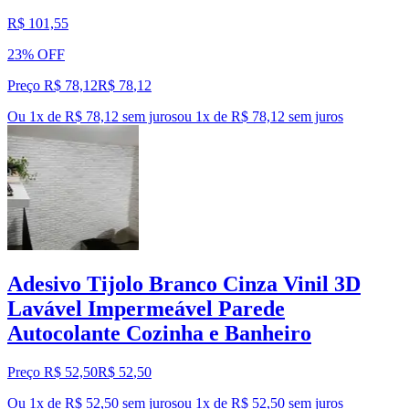
R$ 101,55
23% OFF
Preço R$ 78,12
R$
78
,
12
Ou 1x de R$ 78,12 sem juros
ou
1
x de
R$ 78,12
sem juros
Adesivo Tijolo Branco Cinza Vinil 3D
Lavável Impermeável Parede
Autocolante Cozinha e Banheiro
Preço R$ 52,50
R$
52
,
50
Ou 1x de R$ 52,50 sem juros
ou
1
x de
R$ 52,50
sem juros