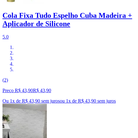
Cola Fixa Tudo Espelho Cuba Madeira +
Aplicador de Silicone
5.0
(2)
Preço R$ 43,90
R$
43
,
90
Ou 1x de R$ 43,90 sem juros
ou
1
x de
R$ 43,90
sem juros