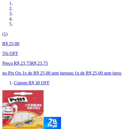
(1)
R$ 25,00
5% OFF
Preço R$ 23,75
R$
23
,
75
no Pix
Ou 1x de R$ 25,00 sem juros
ou
1
x de
R$ 25,00
sem juros
Cupom R$ 30 OFF