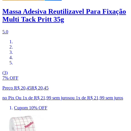
Massa Adesiva Reutilizavel Para Fixação
Multi Tack Pritt 35g
5.0
(3)
7% OFF
Preço R$ 20,45
R$
20
,
45
no Pix
Ou 1x de R$ 21,99 sem juros
ou
1
x de
R$ 21,99
sem juros
Cupom 10% OFF