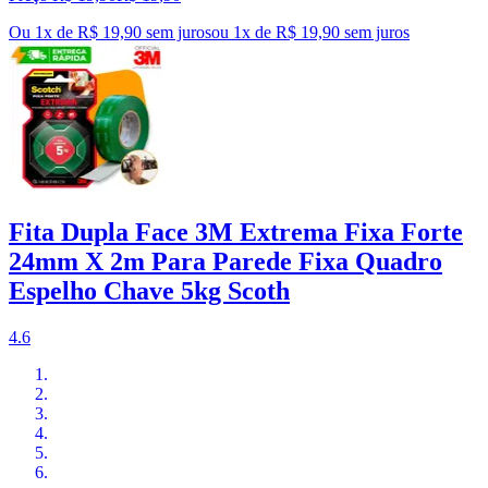
Ou 1x de R$ 19,90 sem juros
ou
1
x de
R$ 19,90
sem juros
Fita Dupla Face 3M Extrema Fixa Forte
24mm X 2m Para Parede Fixa Quadro
Espelho Chave 5kg Scoth
4.6