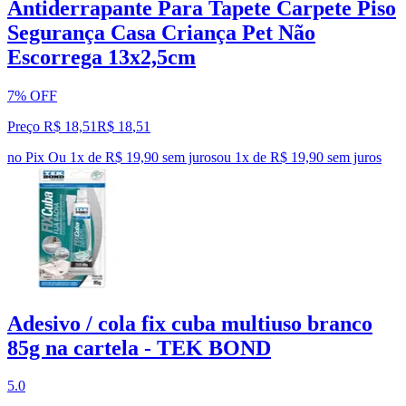
Antiderrapante Para Tapete Carpete Piso
Segurança Casa Criança Pet Não
Escorrega 13x2,5cm
7% OFF
Preço R$ 18,51
R$
18
,
51
no Pix
Ou 1x de R$ 19,90 sem juros
ou
1
x de
R$ 19,90
sem juros
Adesivo / cola fix cuba multiuso branco
85g na cartela - TEK BOND
5.0