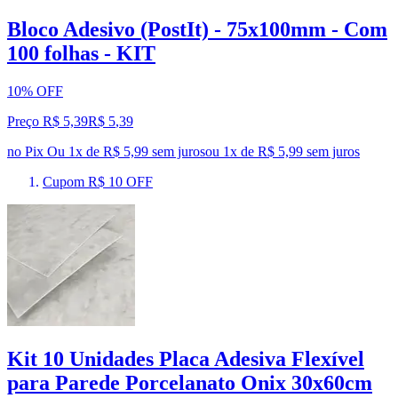
Bloco Adesivo (PostIt) - 75x100mm - Com
100 folhas - KIT
10% OFF
Preço R$ 5,39
R$
5
,
39
no Pix
Ou 1x de R$ 5,99 sem juros
ou
1
x de
R$ 5,99
sem juros
Cupom R$ 10 OFF
Kit 10 Unidades Placa Adesiva Flexível
para Parede Porcelanato Onix 30x60cm