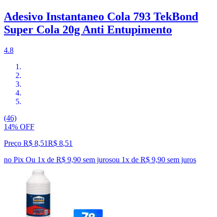
Adesivo Instantaneo Cola 793 TekBond
Super Cola 20g Anti Entupimento
4.8
(46)
14% OFF
Preço R$ 8,51
R$
8
,
51
no Pix
Ou 1x de R$ 9,90 sem juros
ou
1
x de
R$ 9,90
sem juros