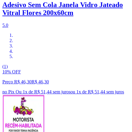
Adesivo Sem Cola Janela Vidro Jateado
Vitral Flores 200x60cm
5.0
(1)
10% OFF
Preço R$ 46,30
R$
46
,
30
no Pix
Ou 1x de R$ 51,44 sem juros
ou
1
x de
R$ 51,44
sem juros