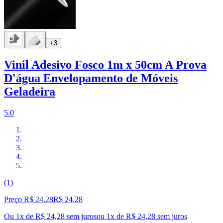
+3
Vinil Adesivo Fosco 1m x 50cm A Prova
D'água Envelopamento de Móveis
Geladeira
5.0
(1)
Preço R$ 24,28
R$
24
,
28
Ou 1x de R$ 24,28 sem juros
ou
1
x de
R$ 24,28
sem juros