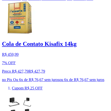
Cola de Contato Kisafix 14kg
R$ 459,99
7% OFF
Preço R$ 427,79
R$
427
,
79
no Pix
Ou 6x de R$ 76,67 sem juros
ou
6
x de
R$ 76,67
sem juros
Cupom R$ 25 OFF