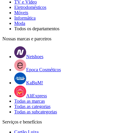
TV e Vídeo
Eletrodomésticos
Móveis
Informática
Moda
Todos os departamentos
Nossas marcas e parceiros
Netshoes
Epoca Cosméticos
KaBuM!
AliExpress
Todas as marcas
Todas as categorias
Todas as subcategorias
Serviços e benefícios
Cartão Luiza