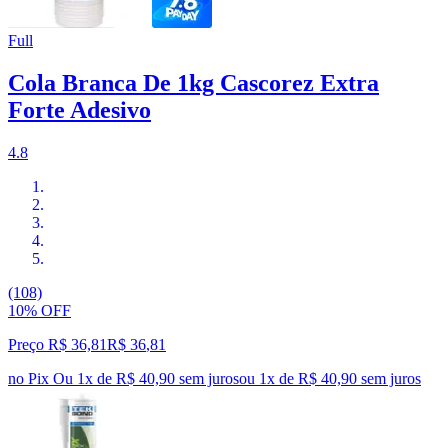
Full
Cola Branca De 1kg Cascorez Extra
Forte Adesivo
4.8
(108)
10% OFF
Preço R$ 36,81
R$
36
,
81
no Pix
Ou 1x de R$ 40,90 sem juros
ou
1
x de
R$ 40,90
sem juros