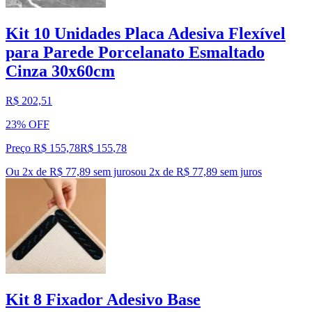
Kit 10 Unidades Placa Adesiva Flexível
para Parede Porcelanato Esmaltado
Cinza 30x60cm
R$ 202,51
23% OFF
Preço R$ 155,78
R$
155
,
78
Ou 2x de R$ 77,89 sem juros
ou
2
x de
R$ 77,89
sem juros
Kit 8 Fixador Adesivo Base