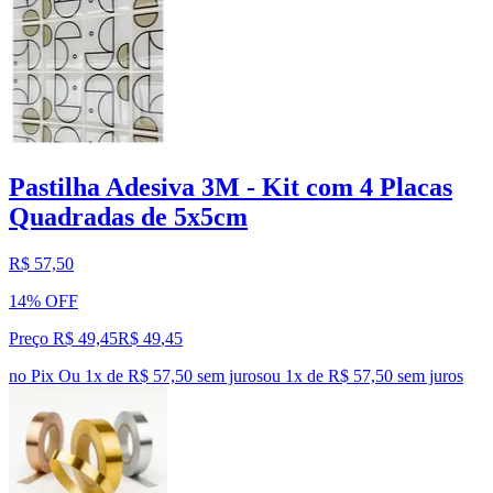
Pastilha Adesiva 3M - Kit com 4 Placas
Quadradas de 5x5cm
R$ 57,50
14% OFF
Preço R$ 49,45
R$
49
,
45
no Pix
Ou 1x de R$ 57,50 sem juros
ou
1
x de
R$ 57,50
sem juros