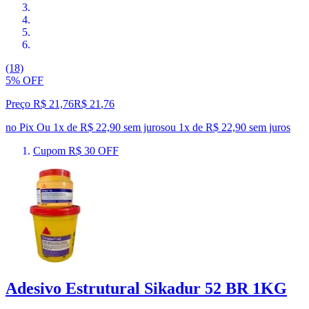
(18)
5% OFF
Preço R$ 21,76
R$
21
,
76
no Pix
Ou 1x de R$ 22,90 sem juros
ou
1
x de
R$ 22,90
sem juros
Cupom R$ 30 OFF
Adesivo Estrutural Sikadur 52 BR 1KG