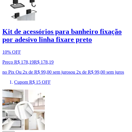
Kit de acessórios para banheiro fixação
por adesivo linha fixare preto
10% OFF
Preço R$ 178,19
R$
178
,
19
no Pix
Ou 2x de R$ 99,00 sem juros
ou
2
x de
R$ 99,00
sem juros
Cupom R$ 15 OFF