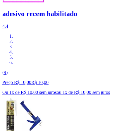
adesivo recem habilitado
4.4
(9)
Preço R$ 10,00
R$
10
,
00
Ou 1x de R$ 10,00 sem juros
ou
1
x de
R$ 10,00
sem juros