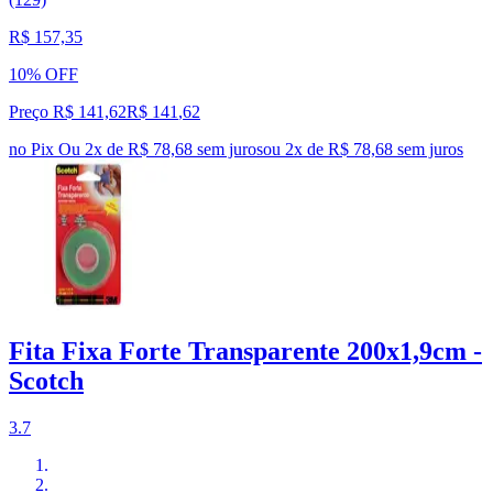
R$ 157,35
10% OFF
Preço R$ 141,62
R$
141
,
62
no Pix
Ou 2x de R$ 78,68 sem juros
ou
2
x de
R$ 78,68
sem juros
Fita Fixa Forte Transparente 200x1,9cm -
Scotch
3.7