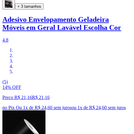
+ 3 tamanhos
Adesivo Envelopamento Geladeira
Móveis em Geral Lavável Escolha Cor
4.8
(5)
14% OFF
Preço R$ 21,16
R$
21
,
16
no Pix
Ou 1x de R$ 24,60 sem juros
ou
1
x de
R$ 24,60
sem juros