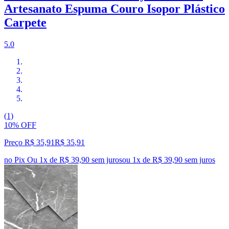
Artesanato Espuma Couro Isopor Plástico
Carpete
5.0
(1)
10% OFF
Preço R$ 35,91
R$
35
,
91
no Pix
Ou 1x de R$ 39,90 sem juros
ou
1
x de
R$ 39,90
sem juros