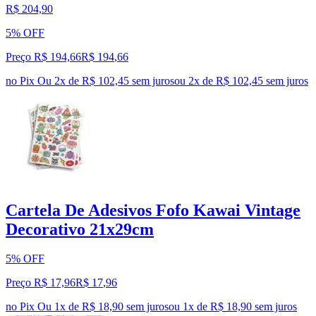
R$ 204,90
5% OFF
Preço R$ 194,66
R$
194
,
66
no Pix
Ou 2x de R$ 102,45 sem juros
ou
2
x de
R$ 102,45
sem juros
Cartela De Adesivos Fofo Kawai Vintage
Decorativo 21x29cm
5% OFF
Preço R$ 17,96
R$
17
,
96
no Pix
Ou 1x de R$ 18,90 sem juros
ou
1
x de
R$ 18,90
sem juros