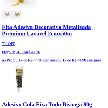
Fita Adesiva Decorativa Metalizada
Premium Lavável 2cmx50m
7% OFF
Preço R$ 41,76
R$
41
,
76
no Pix
Ou 1x de R$ 44,90 sem juros
ou
1
x de
R$ 44,90
sem juros
Adesivo Cola Fixa Tudo Bisnaga 80g