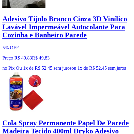
Adesivo Tijolo Branco Cinza 3D Vinílico
Lavável Impermeável Autocolante Para
Cozinha e Banheiro Parede
5% OFF
Preço R$ 49,83
R$
49
,
83
no Pix
Ou 1x de R$ 52,45 sem juros
ou
1
x de
R$ 52,45
sem juros
Cola Spray Permanente Papel De Parede
Madeira Tecido 400ml Dryko Adesivo