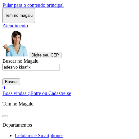
Pular para o conteudo principal
Tem no magalu
Atendimento
Digite seu CEP
Buscar no Magalu
Buscar
0
Boas vindas :)
Entre ou Cadastre-se
Tem no Magalu
Departamentos
Celulares e Smartphones