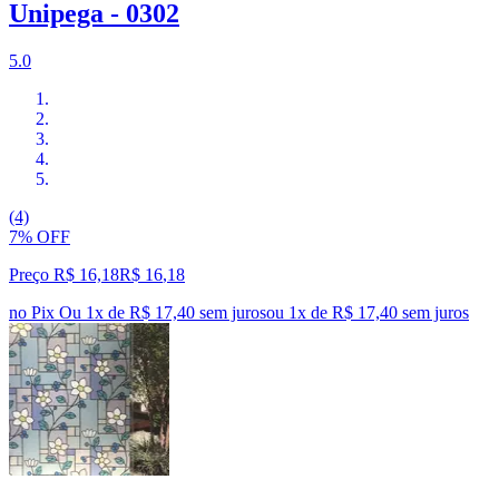
Unipega - 0302
5.0
(4)
7% OFF
Preço R$ 16,18
R$
16
,
18
no Pix
Ou 1x de R$ 17,40 sem juros
ou
1
x de
R$ 17,40
sem juros