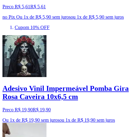
Preço R$ 5,61
R$
5
,
61
no Pix
Ou 1x de R$ 5,90 sem juros
ou
1
x de
R$ 5,90
sem juros
Cupom 10% OFF
Adesivo Vinil Impermeável Pomba Gira
Rosa Caveira 10x6,5 cm
Preço R$ 19,90
R$
19
,
90
Ou 1x de R$ 19,90 sem juros
ou
1
x de
R$ 19,90
sem juros