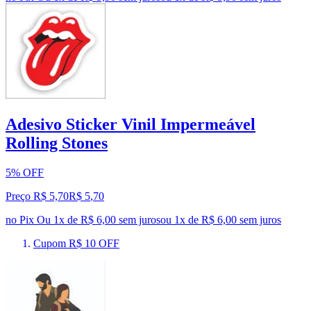
Adesivo Sticker Vinil Impermeável
Rolling Stones
5% OFF
Preço R$ 5,70
R$
5
,
70
no Pix
Ou 1x de R$ 6,00 sem juros
ou
1
x de
R$ 6,00
sem juros
Cupom R$ 10 OFF