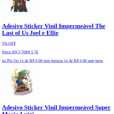
Adesivo Sticker Vinil Impermeável The
Last of Us Joel e Ellie
5% OFF
Preço R$ 5,70
R$
5
,
70
no Pix
Ou 1x de R$ 6,00 sem juros
ou
1
x de
R$ 6,00
sem juros
Adesivo Sticker Vinil Impermeável Super