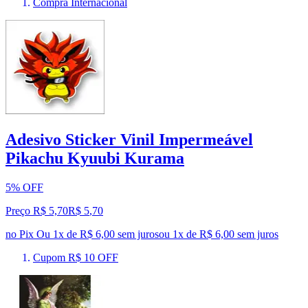
Compra Internacional
Adesivo Sticker Vinil Impermeável
Pikachu Kyuubi Kurama
5% OFF
Preço R$ 5,70
R$
5
,
70
no Pix
Ou 1x de R$ 6,00 sem juros
ou
1
x de
R$ 6,00
sem juros
Cupom R$ 10 OFF