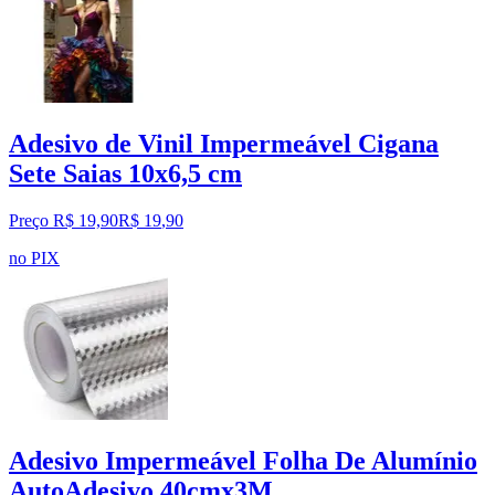
Adesivo de Vinil Impermeável Cigana
Sete Saias 10x6,5 cm
Preço R$ 19,90
R$
19
,
90
no PIX
Adesivo Impermeável Folha De Alumínio
AutoAdesivo 40cmx3M