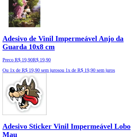
Adesivo de Vinil Impermeável Anjo da
Guarda 10x8 cm
Preço R$ 19,90
R$
19
,
90
Ou 1x de R$ 19,90 sem juros
ou
1
x de
R$ 19,90
sem juros
Adesivo Sticker Vinil Impermeável Lobo
Mau