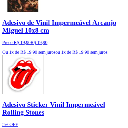
Adesivo de Vinil Impermeável Arcanjo
Miguel 10x8 cm
Preço R$ 19,90
R$
19
,
90
Ou 1x de R$ 19,90 sem juros
ou
1
x de
R$ 19,90
sem juros
Adesivo Sticker Vinil Impermeável
Rolling Stones
5% OFF