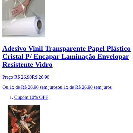
Adesivo Vinil Transparente Papel Plástico
Cristal P/ Encapar Laminação Envelopar
Resistente Vidro
Preço R$ 26,90
R$
26
,
90
Ou 1x de R$ 26,90 sem juros
ou
1
x de
R$ 26,90
sem juros
Cupom 10% OFF