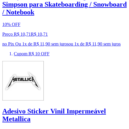
Simpson para Skateboarding / Snowboard
/ Notebook
10% OFF
Preço R$ 10,71
R$
10
,
71
no Pix
Ou 1x de R$ 11,90 sem juros
ou
1
x de
R$ 11,90
sem juros
Cupom R$ 10 OFF
Adesivo Sticker Vinil Impermeável
Metallica