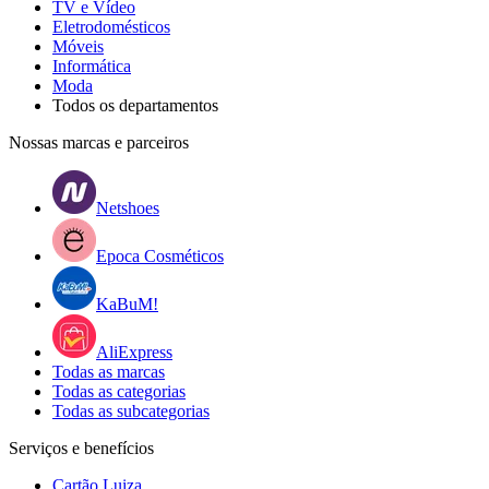
TV e Vídeo
Eletrodomésticos
Móveis
Informática
Moda
Todos os departamentos
Nossas marcas e parceiros
Netshoes
Epoca Cosméticos
KaBuM!
AliExpress
Todas as marcas
Todas as categorias
Todas as subcategorias
Serviços e benefícios
Cartão Luiza