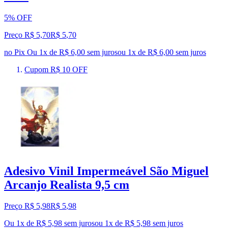
5% OFF
Preço R$ 5,70
R$
5
,
70
no Pix
Ou 1x de R$ 6,00 sem juros
ou
1
x de
R$ 6,00
sem juros
Cupom R$ 10 OFF
Adesivo Vinil Impermeável São Miguel
Arcanjo Realista 9,5 cm
Preço R$ 5,98
R$
5
,
98
Ou 1x de R$ 5,98 sem juros
ou
1
x de
R$ 5,98
sem juros