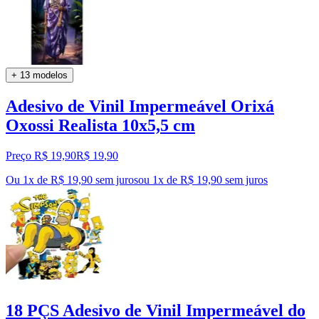
+ 13 modelos
Adesivo de Vinil Impermeável Orixá
Oxossi Realista 10x5,5 cm
Preço R$ 19,90
R$
19
,
90
Ou 1x de R$ 19,90 sem juros
ou
1
x de
R$ 19,90
sem juros
18 PÇS Adesivo de Vinil Impermeável do