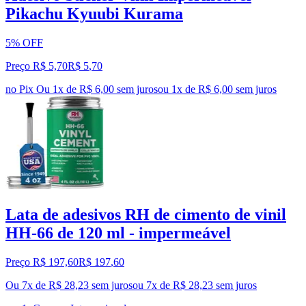
Pikachu Kyuubi Kurama
5% OFF
Preço R$ 5,70
R$
5
,
70
no Pix
Ou 1x de R$ 6,00 sem juros
ou
1
x de
R$ 6,00
sem juros
Lata de adesivos RH de cimento de vinil
HH-66 de 120 ml - impermeável
Preço R$ 197,60
R$
197
,
60
Ou 7x de R$ 28,23 sem juros
ou
7
x de
R$ 28,23
sem juros