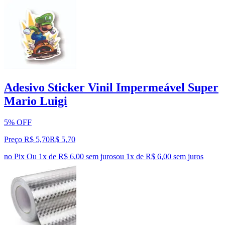
Adesivo Sticker Vinil Impermeável Super
Mario Luigi
5% OFF
Preço R$ 5,70
R$
5
,
70
no Pix
Ou 1x de R$ 6,00 sem juros
ou
1
x de
R$ 6,00
sem juros