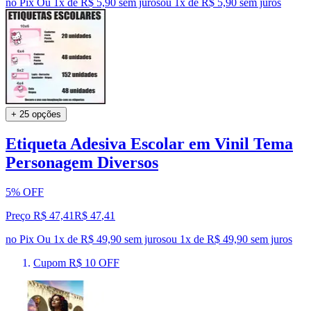
no Pix
Ou 1x de R$ 5,90 sem juros
ou
1
x de
R$ 5,90
sem juros
+ 25 opções
Etiqueta Adesiva Escolar em Vinil Tema
Personagem Diversos
5% OFF
Preço R$ 47,41
R$
47
,
41
no Pix
Ou 1x de R$ 49,90 sem juros
ou
1
x de
R$ 49,90
sem juros
Cupom R$ 10 OFF