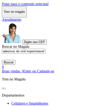
Pular para o conteudo principal
Tem no magalu
Atendimento
Digite seu CEP
Buscar no Magalu
Buscar
0
Boas vindas :)
Entre ou Cadastre-se
Tem no Magalu
Departamentos
Celulares e Smartphones