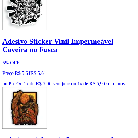
Adesivo Sticker Vinil Impermeável
Caveira no Fusca
5% OFF
Preço R$ 5,61
R$
5
,
61
no Pix
Ou 1x de R$ 5,90 sem juros
ou
1
x de
R$ 5,90
sem juros