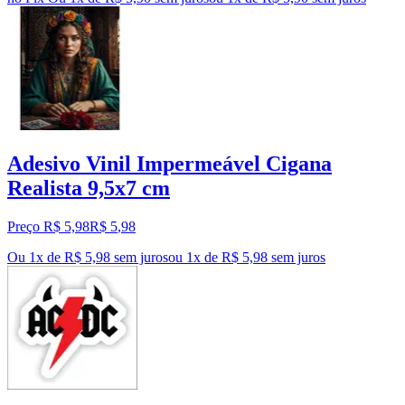
Adesivo Vinil Impermeável Cigana
Realista 9,5x7 cm
Preço R$ 5,98
R$
5
,
98
Ou 1x de R$ 5,98 sem juros
ou
1
x de
R$ 5,98
sem juros