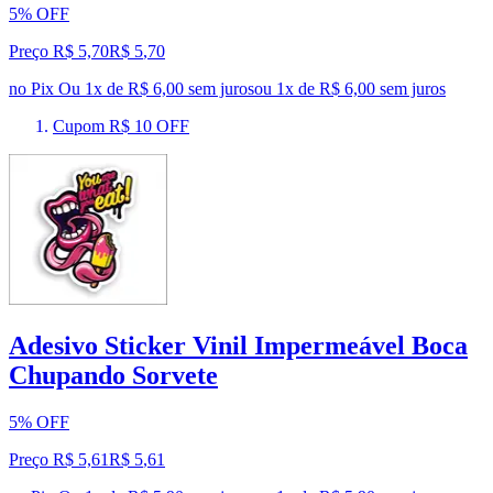
5% OFF
Preço R$ 5,70
R$
5
,
70
no Pix
Ou 1x de R$ 6,00 sem juros
ou
1
x de
R$ 6,00
sem juros
Cupom R$ 10 OFF
Adesivo Sticker Vinil Impermeável Boca
Chupando Sorvete
5% OFF
Preço R$ 5,61
R$
5
,
61