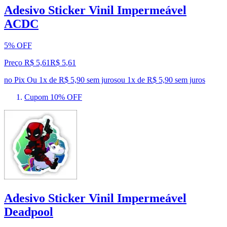
Adesivo Sticker Vinil Impermeável
ACDC
5% OFF
Preço R$ 5,61
R$
5
,
61
no Pix
Ou 1x de R$ 5,90 sem juros
ou
1
x de
R$ 5,90
sem juros
Cupom 10% OFF
Adesivo Sticker Vinil Impermeável
Deadpool