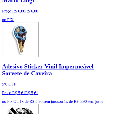
Mario Luigi
Preço R$ 6,00
R$
6
,
00
no PIX
Adesivo Sticker Vinil Impermeável
Sorvete de Caveira
5% OFF
Preço R$ 5,61
R$
5
,
61
no Pix
Ou 1x de R$ 5,90 sem juros
ou
1
x de
R$ 5,90
sem juros