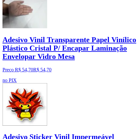
Adesivo Vinil Transparente Papel Vinílico
Plástico Cristal P/ Encapar Laminação
Envelopar Vidro Mesa
Preço R$ 54,70
R$
54
,
70
no PIX
Adesivo Sticker Vinil Impermeável