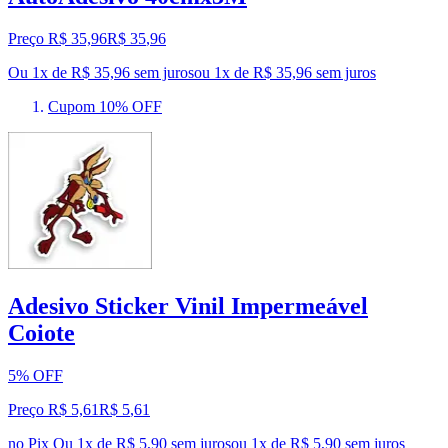
Preço R$ 35,96
R$
35
,
96
Ou 1x de R$ 35,96 sem juros
ou
1
x de
R$ 35,96
sem juros
Cupom 10% OFF
Adesivo Sticker Vinil Impermeável
Coiote
5% OFF
Preço R$ 5,61
R$
5
,
61
no Pix
Ou 1x de R$ 5,90 sem juros
ou
1
x de
R$ 5,90
sem juros