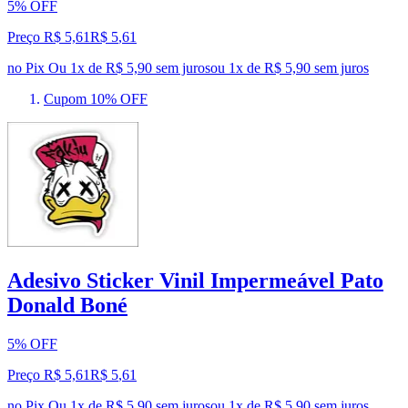
5% OFF
Preço R$ 5,61
R$
5
,
61
no Pix
Ou 1x de R$ 5,90 sem juros
ou
1
x de
R$ 5,90
sem juros
Cupom 10% OFF
Adesivo Sticker Vinil Impermeável Pato
Donald Boné
5% OFF
Preço R$ 5,61
R$
5
,
61
no Pix
Ou 1x de R$ 5,90 sem juros
ou
1
x de
R$ 5,90
sem juros