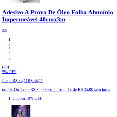
Adesivo A Prova De Óleo Folha Alumínio
Impermeável 40cmx3m
3.8
(26)
5% OFF
Preço R$ 34,11
R$
34
,
11
no Pix
Ou 1x de R$ 35,90 sem juros
ou
1
x de
R$ 35,90
sem juros
Cupom 10% OFF