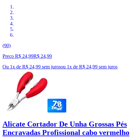
(90)
Preço R$ 24,99
R$
24
,
99
Ou 1x de R$ 24,99 sem juros
ou
1
x de
R$ 24,99
sem juros
Alicate Cortador De Unha Grossas Pés
Encravadas Profissional cabo vermelho