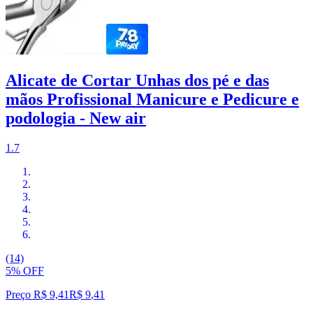
Alicate de Cortar Unhas dos pé e das
mãos Profissional Manicure e Pedicure e
podologia - New air
1.7
(14)
5% OFF
Preço R$ 9,41
R$
9
,
41