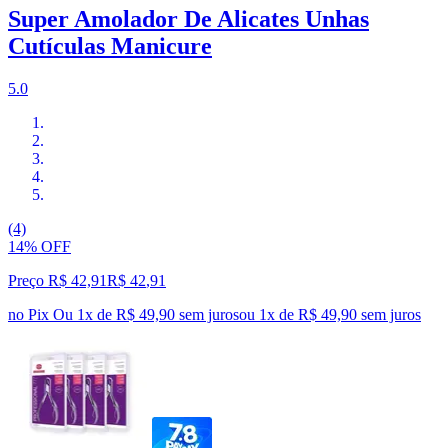
Super Amolador De Alicates Unhas
Cutículas Manicure
5.0
(4)
14% OFF
Preço R$ 42,91
R$
42
,
91
no Pix
Ou 1x de R$ 49,90 sem juros
ou
1
x de
R$ 49,90
sem juros