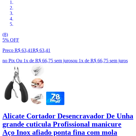
(8)
5% OFF
Preço R$ 63,41
R$
63
,
41
no Pix
Ou 1x de R$ 66,75 sem juros
ou
1
x de
R$ 66,75
sem juros
Alicate Cortador Desencravador De Unha
grande cuticula Profissional manicure
Aço Inox afiado ponta fina com mola