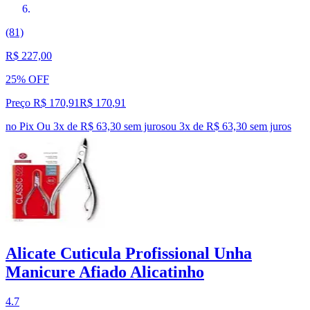
(81)
R$ 227,00
25% OFF
Preço R$ 170,91
R$
170
,
91
no Pix
Ou 3x de R$ 63,30 sem juros
ou
3
x de
R$ 63,30
sem juros
Alicate Cuticula Profissional Unha
Manicure Afiado Alicatinho
4.7