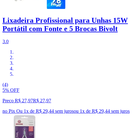
Lixadeira Profissional para Unhas 15W
Portátil com Fonte e 5 Brocas Bivolt
3.0
(4)
5% OFF
Preço R$ 27,97
R$
27
,
97
no Pix
Ou 1x de R$ 29,44 sem juros
ou
1
x de
R$ 29,44
sem juros