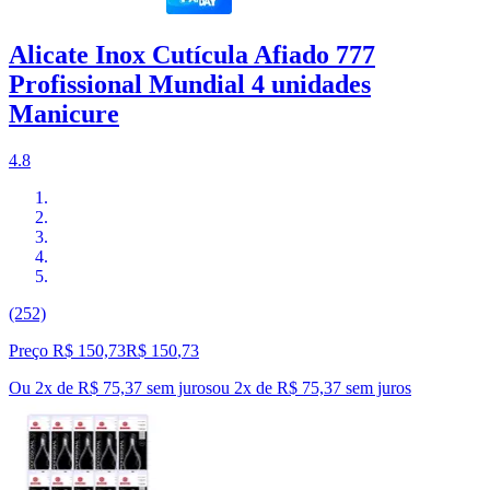
Alicate Inox Cutícula Afiado 777
Profissional Mundial 4 unidades
Manicure
4.8
(252)
Preço R$ 150,73
R$
150
,
73
Ou 2x de R$ 75,37 sem juros
ou
2
x de
R$ 75,37
sem juros