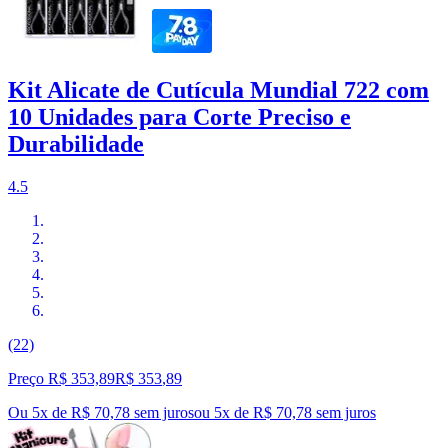
Kit Alicate de Cutícula Mundial 722 com
10 Unidades para Corte Preciso e
Durabilidade
4.5
(22)
Preço R$ 353,89
R$
353
,
89
Ou 5x de R$ 70,78 sem juros
ou
5
x de
R$ 70,78
sem juros