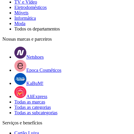
TV e Vídeo
Eletrodomésticos
Móveis
Informática
Moda
Todos os departamentos
Nossas marcas e parceiros
Netshoes
Epoca Cosméticos
KaBuM!
AliExpress
Todas as marcas
Todas as categorias
Todas as subcategorias
Serviços e benefícios
Cartão Luiza