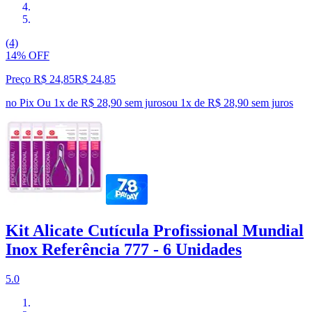
(4)
14% OFF
Preço R$ 24,85
R$
24
,
85
no Pix
Ou 1x de R$ 28,90 sem juros
ou
1
x de
R$ 28,90
sem juros
Kit Alicate Cutícula Profissional Mundial
Inox Referência 777 - 6 Unidades
5.0