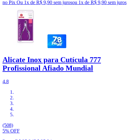
no Pix
Ou 1x de R$ 9,90 sem juros
ou
1
x de
R$ 9,90
sem juros
Alicate Inox para Cutícula 777
Profissional Afiado Mundial
4.8
(508)
5% OFF