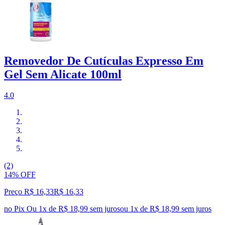
Removedor De Cutículas Expresso Em
Gel Sem Alicate 100ml
4.0
(2)
14% OFF
Preço R$ 16,33
R$
16
,
33
no Pix
Ou 1x de R$ 18,99 sem juros
ou
1
x de
R$ 18,99
sem juros