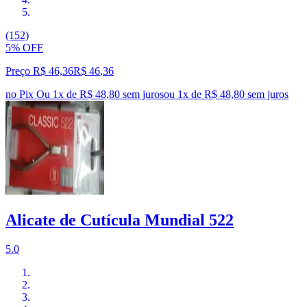
(152)
5% OFF
Preço R$ 46,36
R$
46
,
36
no Pix
Ou 1x de R$ 48,80 sem juros
ou
1
x de
R$ 48,80
sem juros
Alicate de Cutícula Mundial 522
5.0