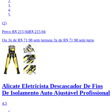
(2)
Preço R$ 215,94
R$
215
,
94
Ou 3x de R$ 71,98 sem juros
ou
3
x de
R$ 71,98
sem juros
Alicate Eletricista Descascador De Fios
De Isolamento Auto Ajustável Profissional
4.5