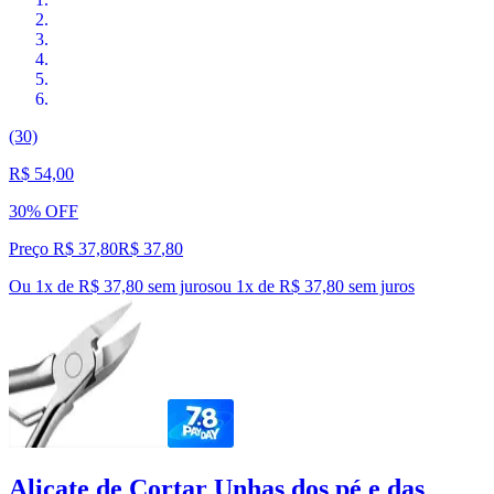
(30)
R$ 54,00
30% OFF
Preço R$ 37,80
R$
37
,
80
Ou 1x de R$ 37,80 sem juros
ou
1
x de
R$ 37,80
sem juros
Alicate de Cortar Unhas dos pé e das