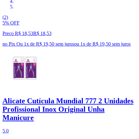
(2)
5% OFF
Preço R$ 18,53
R$
18
,
53
no Pix
Ou 1x de R$ 19,50 sem juros
ou
1
x de
R$ 19,50
sem juros
Alicate Cutícula Mundial 777 2 Unidades
Profissional Inox Original Unha
Manicure
5.0