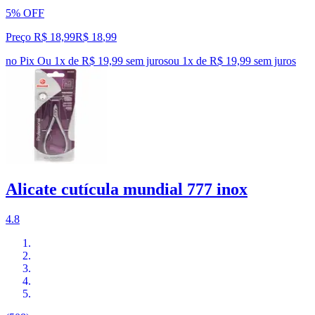
5% OFF
Preço R$ 18,99
R$
18
,
99
no Pix
Ou 1x de R$ 19,99 sem juros
ou
1
x de
R$ 19,99
sem juros
Alicate cutícula mundial 777 inox
4.8