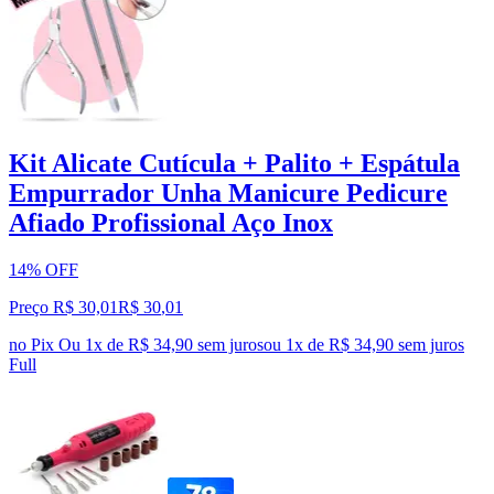
Kit Alicate Cutícula + Palito + Espátula
Empurrador Unha Manicure Pedicure
Afiado Profissional Aço Inox
14% OFF
Preço R$ 30,01
R$
30
,
01
no Pix
Ou 1x de R$ 34,90 sem juros
ou
1
x de
R$ 34,90
sem juros
Full