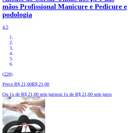
mãos Profissional Manicure e Pedicure e
podologia
4.5
(226)
Preço R$ 21,00
R$
21
,
00
Ou 1x de R$ 21,00 sem juros
ou
1
x de
R$ 21,00
sem juros