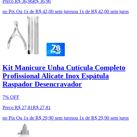
Preço R$ 36,96
R$
36
,
96
no Pix
Ou 1x de R$ 42,00 sem juros
ou
1
x de
R$ 42,00
sem juros
Kit Manicure Unha Cutícula Completo
Profissional Alicate Inox Espátula
Raspador Desencravador
7% OFF
Preço R$ 27,81
R$
27
,
81
no Pix
Ou 1x de R$ 29,90 sem juros
ou
1
x de
R$ 29,90
sem juros