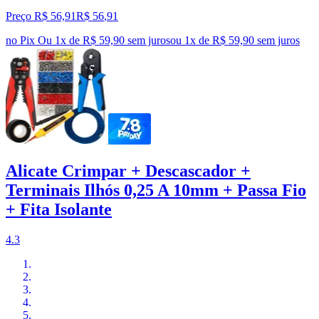
Preço R$ 56,91
R$
56
,
91
no Pix
Ou 1x de R$ 59,90 sem juros
ou
1
x de
R$ 59,90
sem juros
Alicate Crimpar + Descascador +
Terminais Ilhós 0,25 A 10mm + Passa Fio
+ Fita Isolante
4.3