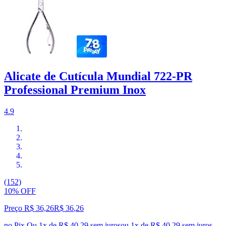
Alicate de Cutícula Mundial 722-PR
Professional Premium Inox
4.9
(152)
10% OFF
Preço R$ 36,26
R$
36
,
26
no Pix
Ou 1x de R$ 40,29 sem juros
ou
1
x de
R$ 40,29
sem juros