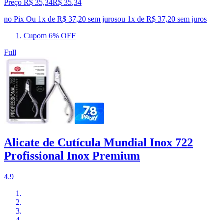
Preço R$ 35,34
R$
35
,
34
no Pix
Ou 1x de R$ 37,20 sem juros
ou
1
x de
R$ 37,20
sem juros
Cupom 6% OFF
Full
Alicate de Cutícula Mundial Inox 722
Profissional Inox Premium
4.9