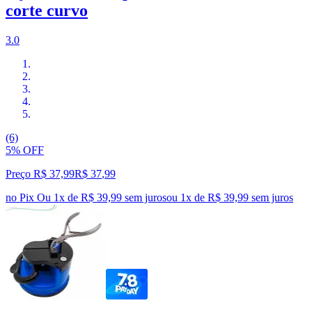
corte curvo
3.0
(6)
5% OFF
Preço R$ 37,99
R$
37
,
99
no Pix
Ou 1x de R$ 39,99 sem juros
ou
1
x de
R$ 39,99
sem juros