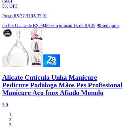
(508)
5% OFF
Preço R$ 37,91
R$
37
,
91
no Pix
Ou 1x de R$ 39,90 sem juros
ou
1
x de
R$ 39,90
sem juros
Alicate Cutícula Unha Manicure
Pedicure Podóloga Mãos Pés Profissional
Manicure Aço Inox Afiado Monolo
5.0