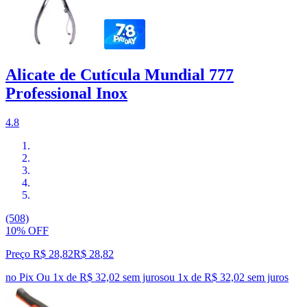
Alicate de Cutícula Mundial 777
Professional Inox
4.8
(508)
10% OFF
Preço R$ 28,82
R$
28
,
82
no Pix
Ou 1x de R$ 32,02 sem juros
ou
1
x de
R$ 32,02
sem juros