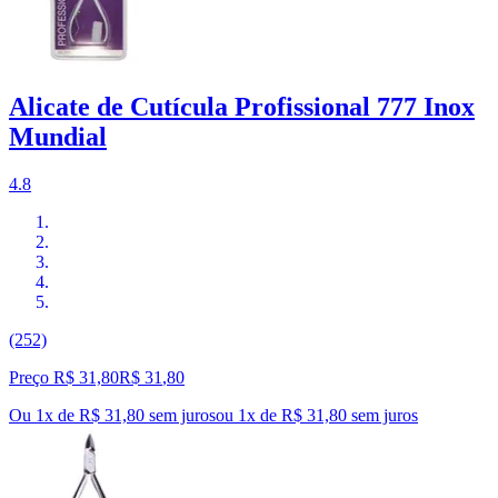
Alicate de Cutícula Profissional 777 Inox
Mundial
4.8
(252)
Preço R$ 31,80
R$
31
,
80
Ou 1x de R$ 31,80 sem juros
ou
1
x de
R$ 31,80
sem juros