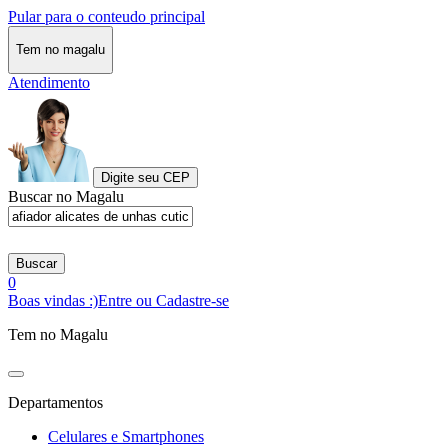
Pular para o conteudo principal
Tem no magalu
Atendimento
Digite seu CEP
Buscar no Magalu
Buscar
0
Boas vindas :)
Entre ou Cadastre-se
Tem no Magalu
Departamentos
Celulares e Smartphones