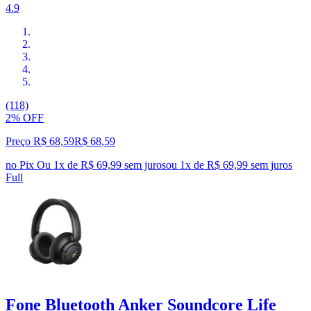
4.9
(118)
2% OFF
Preço R$ 68,59
R$
68
,
59
no Pix
Ou 1x de R$ 69,99 sem juros
ou
1
x de
R$ 69,99
sem juros
Full
Fone Bluetooth Anker Soundcore Life