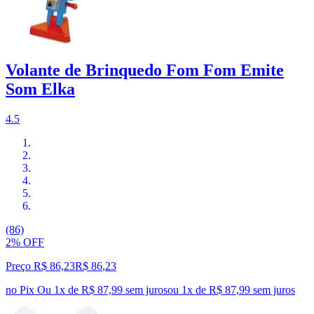
Volante de Brinquedo Fom Fom Emite
Som Elka
4.5
(86)
2% OFF
Preço R$ 86,23
R$
86
,
23
no Pix
Ou 1x de R$ 87,99 sem juros
ou
1
x de
R$ 87,99
sem juros