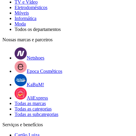
TV e Vídeo
Eletrodomésticos
Móveis
Informática
Moda
Todos os departamentos
Nossas marcas e parceiros
Netshoes
Epoca Cosméticos
KaBuM!
AliExpress
Todas as marcas
Todas as categorias
Todas as subcategorias
Serviços e benefícios
Cartão Luiza