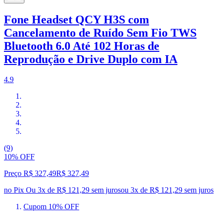
Fone Headset QCY H3S com
Cancelamento de Ruído Sem Fio TWS
Bluetooth 6.0 Até 102 Horas de
Reprodução e Drive Duplo com IA
4.9
(9)
10% OFF
Preço R$ 327,49
R$
327
,
49
no Pix
Ou 3x de R$ 121,29 sem juros
ou
3
x de
R$ 121,29
sem juros
Cupom 10% OFF