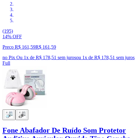
(195)
14% OFF
Preço R$ 161,59
R$
161
,
59
no Pix
Ou 1x de R$ 178,51 sem juros
ou
1
x de
R$ 178,51
sem juros
Full
Fone Abafador De Ruído Som Protetor