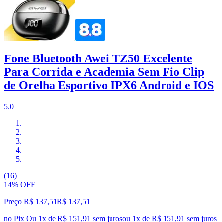
Fone Bluetooth Awei TZ50 Excelente
Para Corrida e Academia Sem Fio Clip
de Orelha Esportivo IPX6 Android e IOS
5.0
(16)
14% OFF
Preço R$ 137,51
R$
137
,
51
no Pix
Ou 1x de R$ 151,91 sem juros
ou
1
x de
R$ 151,91
sem juros