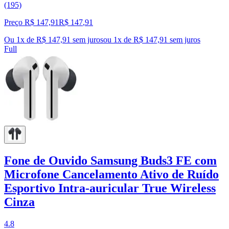
(195)
Preço R$ 147,91
R$
147
,
91
Ou 1x de R$ 147,91 sem juros
ou
1
x de
R$ 147,91
sem juros
Full
Fone de Ouvido Samsung Buds3 FE com
Microfone Cancelamento Ativo de Ruído
Esportivo Intra-auricular True Wireless
Cinza
4.8