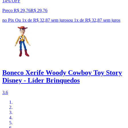
14% OFF
Preço R$ 29,76
R$
29
,
76
no Pix
Ou 1x de R$ 32,87 sem juros
ou
1
x de
R$ 32,87
sem juros
Boneco Xerife Woody Cowboy Toy Story
Disney - Líder Brinquedos
3.6