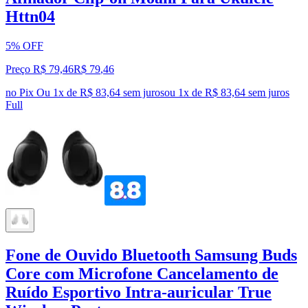
Httn04
5% OFF
Preço R$ 79,46
R$
79
,
46
no Pix
Ou 1x de R$ 83,64 sem juros
ou
1
x de
R$ 83,64
sem juros
Full
Fone de Ouvido Bluetooth Samsung Buds
Core com Microfone Cancelamento de
Ruído Esportivo Intra-auricular True