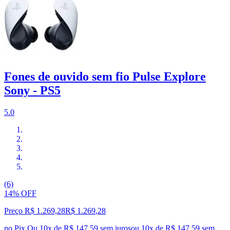
Fones de ouvido sem fio Pulse Explore
Sony - PS5
5.0
(6)
14% OFF
Preço R$ 1.269,28
R$
1.269
,
28
no Pix
Ou 10x de R$ 147,59 sem juros
ou
10
x de
R$ 147,59
sem