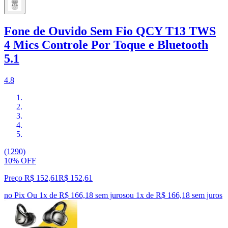
Fone de Ouvido Sem Fio QCY T13 TWS
4 Mics Controle Por Toque e Bluetooth
5.1
4.8
(1290)
10% OFF
Preço R$ 152,61
R$
152
,
61
no Pix
Ou 1x de R$ 166,18 sem juros
ou
1
x de
R$ 166,18
sem juros