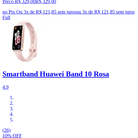
Preço R$ 329,00
R$
329
,
00
no Pix
Ou 3x de R$ 121,85 sem juros
ou
3
x de
R$ 121,85
sem juros
Full
Smartband Huawei Band 10 Rosa
4.9
(26)
10% OFF