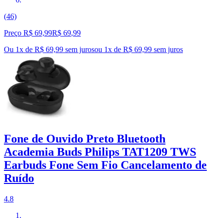
(46)
Preço R$ 69,99
R$
69
,
99
Ou 1x de R$ 69,99 sem juros
ou
1
x de
R$ 69,99
sem juros
Fone de Ouvido Preto Bluetooth
Academia Buds Philips TAT1209 TWS
Earbuds Fone Sem Fio Cancelamento de
Ruído
4.8