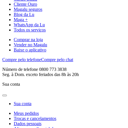
Cliente Ouro
Magalu seguros
Blog da Lu
Maga +
WhatsApp da Lu
Todos os serviços
Comprar na loja
Vender no Magalu
Baixe o aplicativo
Compre pelo telefone
Compre pelo chat
Número de telefone 0800 773 3838
Seg. à Dom. exceto feriados das 8h às 20h
Sua conta
Sua conta
Meus pedidos
Trocas e cancelamentos
Dados pessoais