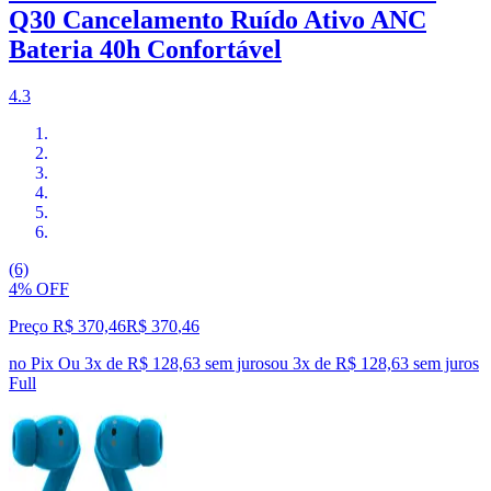
Q30 Cancelamento Ruído Ativo ANC
Bateria 40h Confortável
4.3
(6)
4% OFF
Preço R$ 370,46
R$
370
,
46
no Pix
Ou 3x de R$ 128,63 sem juros
ou
3
x de
R$ 128,63
sem juros
Full