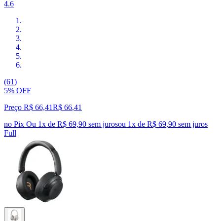
4.6
(61)
5% OFF
Preço R$ 66,41
R$
66
,
41
no Pix
Ou 1x de R$ 69,90 sem juros
ou
1
x de
R$ 69,90
sem juros
Full