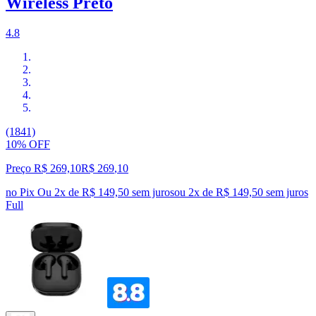
Wireless Preto
4.8
(1841)
10% OFF
Preço R$ 269,10
R$
269
,
10
no Pix
Ou 2x de R$ 149,50 sem juros
ou
2
x de
R$ 149,50
sem juros
Full