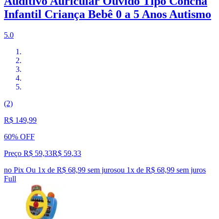
Auditivo Auricular Ouvido Tipo Concha
Infantil Criança Bebê 0 a 5 Anos Autismo
5.0
(2)
R$ 149,99
60% OFF
Preço R$ 59,33
R$
59
,
33
no Pix
Ou 1x de R$ 68,99 sem juros
ou
1
x de
R$ 68,99
sem juros
Full