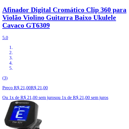
Afinador Digital Cromático Clip 360 para
Violão Violino Guitarra Baixo Ukulele
Cavaco GT6309
5.0
(3)
Preço R$ 21,00
R$
21
,
00
Ou 1x de R$ 21,00 sem juros
ou
1
x de
R$ 21,00
sem juros