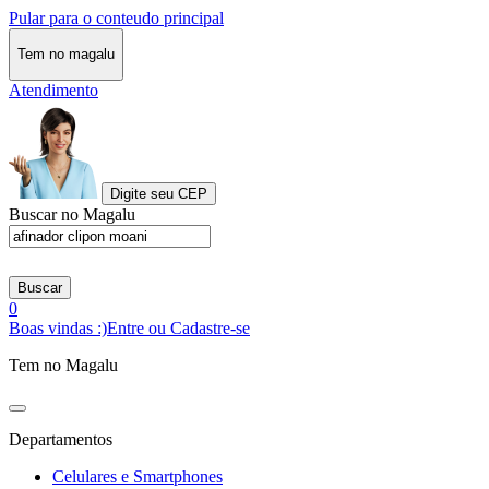
Pular para o conteudo principal
Tem no magalu
Atendimento
Digite seu CEP
Buscar no Magalu
Buscar
0
Boas vindas :)
Entre ou Cadastre-se
Tem no Magalu
Departamentos
Celulares e Smartphones