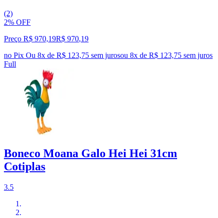
(2)
2% OFF
Preço R$ 970,19
R$
970
,
19
no Pix
Ou 8x de R$ 123,75 sem juros
ou
8
x de
R$ 123,75
sem juros
Full
Boneco Moana Galo Hei Hei 31cm
Cotiplas
3.5