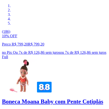
(186)
10% OFF
Preço R$ 799,20
R$
799
,
20
no Pix
Ou 7x de R$ 126,86 sem juros
ou
7
x de
R$ 126,86
sem juros
Full
Boneca Moana Baby com Pente Cotiplás