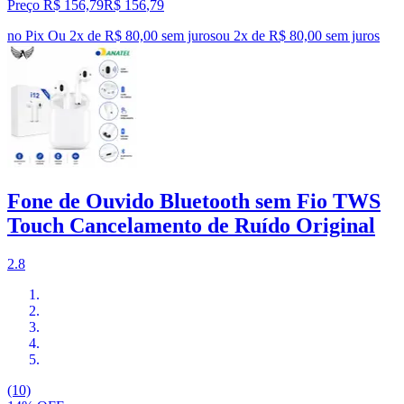
Preço R$ 156,79
R$
156
,
79
no Pix
Ou 2x de R$ 80,00 sem juros
ou
2
x de
R$ 80,00
sem juros
Fone de Ouvido Bluetooth sem Fio TWS
Touch Cancelamento de Ruído Original
2.8
(10)