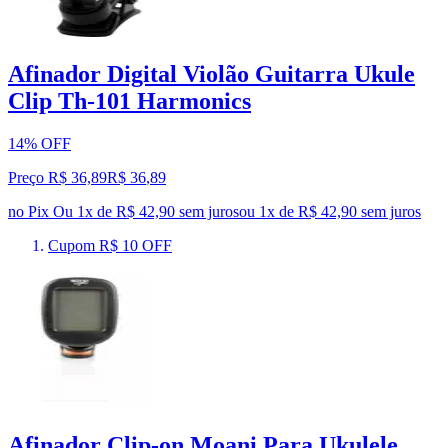
Afinador Digital Violão Guitarra Ukule
Clip Th-101 Harmonics
14% OFF
Preço R$ 36,89
R$
36
,
89
no Pix
Ou 1x de R$ 42,90 sem juros
ou
1
x de
R$ 42,90
sem juros
Cupom R$ 10 OFF
Afinador Clip-on Moani Para Ukulele