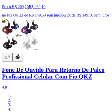
Preço R$ 269,10
R$
269
,
10
no Pix
Ou 2x de R$ 149,50 sem juros
ou
2
x de
R$ 149,50
sem juros
Fone De Ouvido Para Retorno De Palco
Profissional Celular Com Fio QKZ
4.8