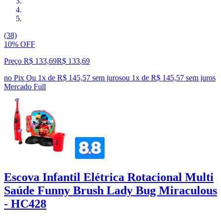
(38)
10% OFF
Preço R$ 133,69
R$
133
,
69
no Pix
Ou 1x de R$ 145,57 sem juros
ou
1
x de
R$ 145,57
sem juros
Mercado Full
Escova Infantil Elétrica Rotacional Multi
Saúde Funny Brush Lady Bug Miraculous
- HC428