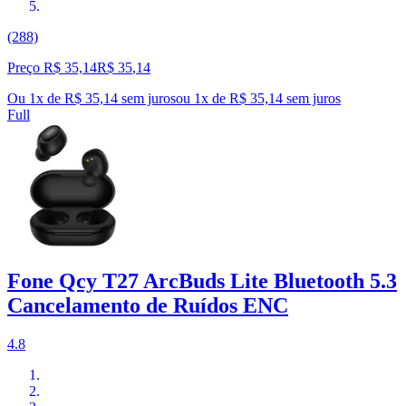
(288)
Preço R$ 35,14
R$
35
,
14
Ou 1x de R$ 35,14 sem juros
ou
1
x de
R$ 35,14
sem juros
Full
Fone Qcy T27 ArcBuds Lite Bluetooth 5.3
Cancelamento de Ruídos ENC
4.8