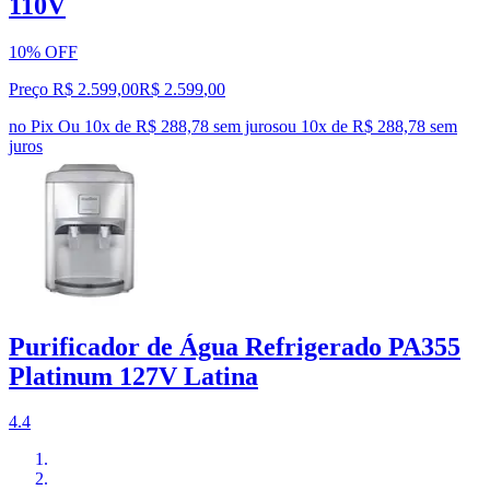
110V
10% OFF
Preço R$ 2.599,00
R$
2.599
,
00
no Pix
Ou 10x de R$ 288,78 sem juros
ou
10
x de
R$ 288,78
sem
juros
Purificador de Água Refrigerado PA355
Platinum 127V Latina
4.4