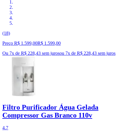
(18)
Preço R$ 1.599,00
R$
1.599
,
00
Ou 7x de R$ 228,43 sem juros
ou
7
x de
R$ 228,43
sem juros
Filtro Purificador Água Gelada
Compressor Gas Branco 110v
4.7