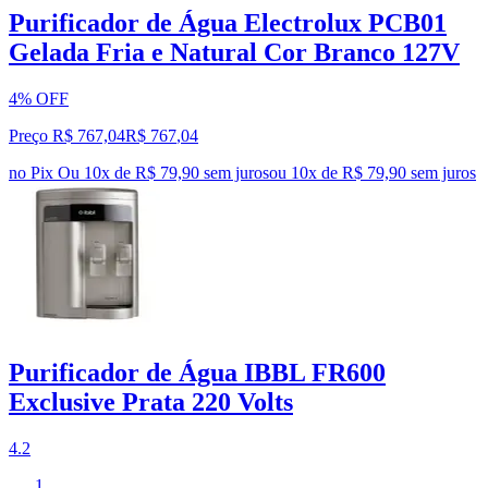
Purificador de Água Electrolux PCB01
Gelada Fria e Natural Cor Branco 127V
4% OFF
Preço R$ 767,04
R$
767
,
04
no Pix
Ou 10x de R$ 79,90 sem juros
ou
10
x de
R$ 79,90
sem juros
Purificador de Água IBBL FR600
Exclusive Prata 220 Volts
4.2