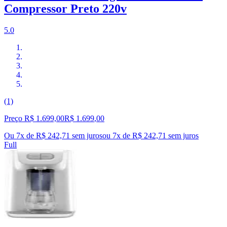
Compressor Preto 220v
5.0
(1)
Preço R$ 1.699,00
R$
1.699
,
00
Ou 7x de R$ 242,71 sem juros
ou
7
x de
R$ 242,71
sem juros
Full