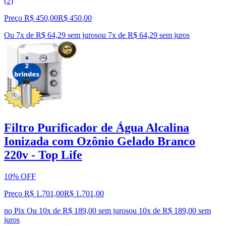
(2)
Preço R$ 450,00
R$
450
,
00
Ou 7x de R$ 64,29 sem juros
ou
7
x de
R$ 64,29
sem juros
Filtro Purificador de Água Alcalina
Ionizada com Ozônio Gelado Branco
220v - Top Life
10% OFF
Preço R$ 1.701,00
R$
1.701
,
00
no Pix
Ou 10x de R$ 189,00 sem juros
ou
10
x de
R$ 189,00
sem
juros