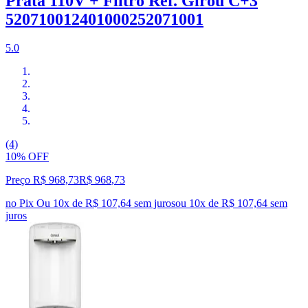
Prata 110V + Filtro Ref. Girou C+3
520710012401000252071001
5.0
(4)
10% OFF
Preço R$ 968,73
R$
968
,
73
no Pix
Ou 10x de R$ 107,64 sem juros
ou
10
x de
R$ 107,64
sem
juros