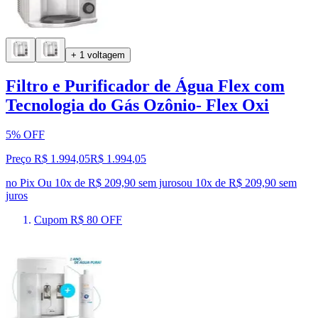
+ 1 voltagem
Filtro e Purificador de Água Flex com
Tecnologia do Gás Ozônio- Flex Oxi
5% OFF
Preço R$ 1.994,05
R$
1.994
,
05
no Pix
Ou 10x de R$ 209,90 sem juros
ou
10
x de
R$ 209,90
sem
juros
Cupom R$ 80 OFF