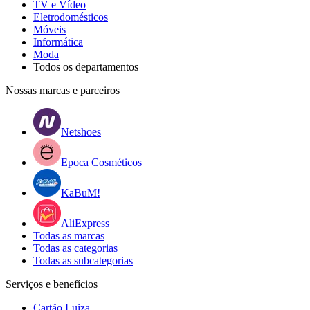
TV e Vídeo
Eletrodomésticos
Móveis
Informática
Moda
Todos os departamentos
Nossas marcas e parceiros
Netshoes
Epoca Cosméticos
KaBuM!
AliExpress
Todas as marcas
Todas as categorias
Todas as subcategorias
Serviços e benefícios
Cartão Luiza