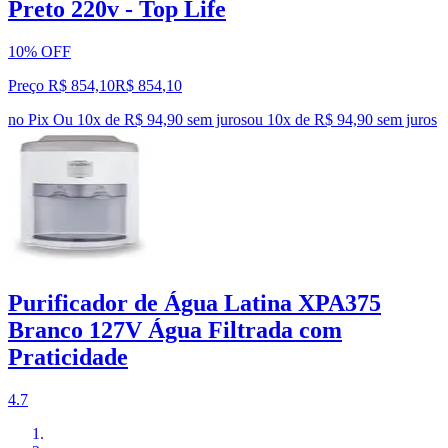
Preto 220v - Top Life
10% OFF
Preço R$ 854,10
R$
854
,
10
no Pix
Ou 10x de R$ 94,90 sem juros
ou
10
x de
R$ 94,90
sem juros
Purificador de Água Latina XPA375
Branco 127V Água Filtrada com
Praticidade
4.7