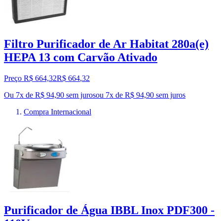
Filtro Purificador de Ar Habitat 280a(e)
HEPA 13 com Carvão Ativado
Preço R$ 664,32
R$
664
,
32
Ou 7x de R$ 94,90 sem juros
ou
7
x de
R$ 94,90
sem juros
Compra Internacional
Purificador de Água IBBL Inox PDF300 -