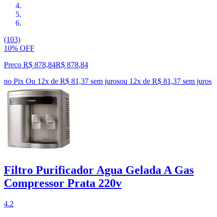
(103)
10% OFF
Preço R$ 878,84
R$
878
,
84
no Pix
Ou 12x de R$ 81,37 sem juros
ou
12
x de
R$ 81,37
sem juros
Filtro Purificador Agua Gelada A Gas
Compressor Prata 220v
4.2