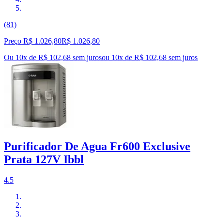
(81)
Preço R$ 1.026,80
R$
1.026
,
80
Ou 10x de R$ 102,68 sem juros
ou
10
x de
R$ 102,68
sem juros
Purificador De Agua Fr600 Exclusive
Prata 127V Ibbl
4.5