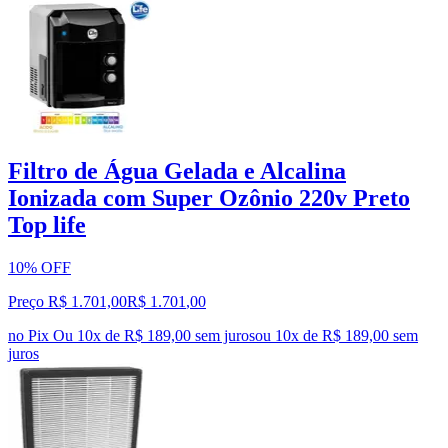
Filtro de Água Gelada e Alcalina
Ionizada com Super Ozônio 220v Preto
Top life
10% OFF
Preço R$ 1.701,00
R$
1.701
,
00
no Pix
Ou 10x de R$ 189,00 sem juros
ou
10
x de
R$ 189,00
sem
juros