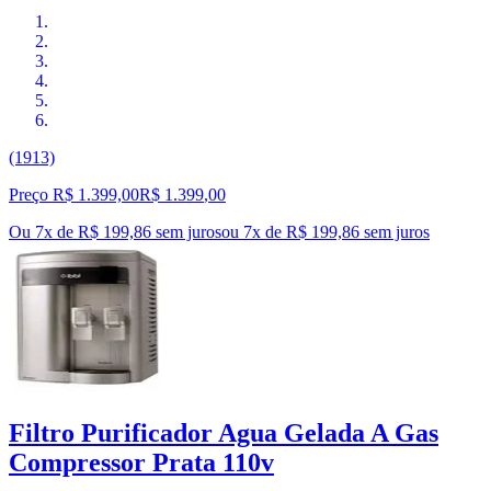
(1913)
Preço R$ 1.399,00
R$
1.399
,
00
Ou 7x de R$ 199,86 sem juros
ou
7
x de
R$ 199,86
sem juros
Filtro Purificador Agua Gelada A Gas
Compressor Prata 110v