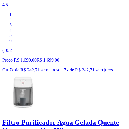
4.5
(103)
Preço R$ 1.699,00
R$
1.699
,
00
Ou 7x de R$ 242,71 sem juros
ou
7
x de
R$ 242,71
sem juros
Filtro Purificador Agua Gelada Quente