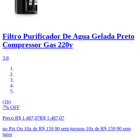
Filtro Purificador De Agua Gelada Preto
Compressor Gas 220v
3.8
(16)
7% OFF
Preço R$ 1.487,07
R$
1.487
,
07
no Pix
Ou 10x de R$ 159,90 sem juros
ou
10
x de
R$ 159,90
sem
juros