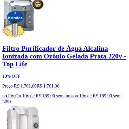
Filtro Purificador de Água Alcalina
Ionizada com Ozônio Gelada Prata 220v -
Top Life
10% OFF
Preço R$ 1.701,00
R$
1.701
,
00
no Pix
Ou 10x de R$ 189,00 sem juros
ou
10
x de
R$ 189,00
sem
juros