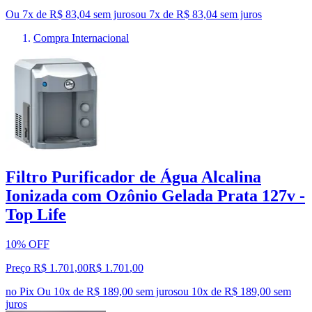
Ou 7x de R$ 83,04 sem juros
ou
7
x de
R$ 83,04
sem juros
Compra Internacional
Filtro Purificador de Água Alcalina
Ionizada com Ozônio Gelada Prata 127v -
Top Life
10% OFF
Preço R$ 1.701,00
R$
1.701
,
00
no Pix
Ou 10x de R$ 189,00 sem juros
ou
10
x de
R$ 189,00
sem
juros