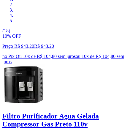
(18)
10% OFF
Preço R$ 943,20
R$
943
,
20
no Pix
Ou 10x de R$ 104,80 sem juros
ou
10
x de
R$ 104,80
sem
juros
Filtro Purificador Agua Gelada
Compressor Gas Preto 110v