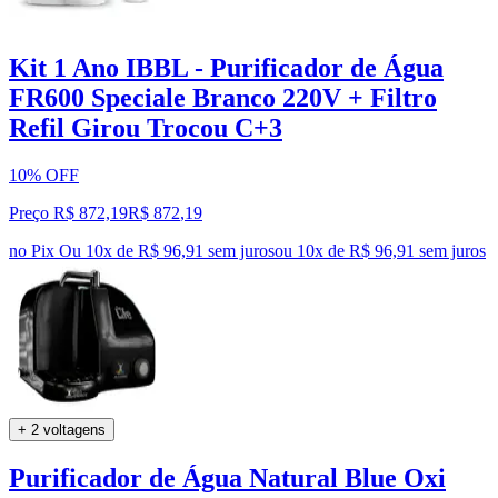
Kit 1 Ano IBBL - Purificador de Água
FR600 Speciale Branco 220V + Filtro
Refil Girou Trocou C+3
10% OFF
Preço R$ 872,19
R$
872
,
19
no Pix
Ou 10x de R$ 96,91 sem juros
ou
10
x de
R$ 96,91
sem juros
+ 2 voltagens
Purificador de Água Natural Blue Oxi