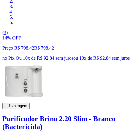
(3)
14% OFF
Preço R$ 798,42
R$
798
,
42
no Pix
Ou 10x de R$ 92,84 sem juros
ou
10
x de
R$ 92,84
sem juros
+ 1 voltagem
Purificador Brina 2.20 Slim - Branco
(Bactericida)