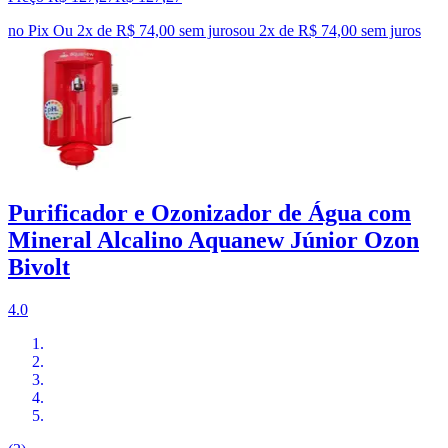
no Pix
Ou 2x de R$ 74,00 sem juros
ou
2
x de
R$ 74,00
sem juros
Purificador e Ozonizador de Água com
Mineral Alcalino Aquanew Júnior Ozon
Bivolt
4.0