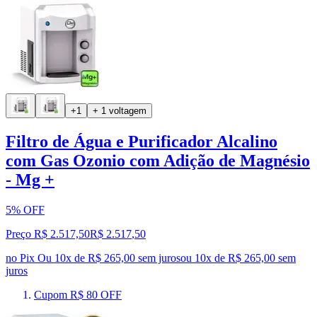
+1
+ 1 voltagem
Filtro de Água e Purificador Alcalino
com Gas Ozonio com Adição de Magnésio
- Mg +
5% OFF
Preço R$ 2.517,50
R$
2.517
,
50
no Pix
Ou 10x de R$ 265,00 sem juros
ou
10
x de
R$ 265,00
sem
juros
Cupom R$ 80 OFF