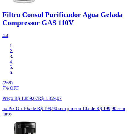
Filtro Consul Purificador Agua Gelada
Compressor GAS 110V
4.4
(268)
7% OFF
Preço R$ 1.859,07
R$
1.859
,
07
no Pix
Ou 10x de R$ 199,90 sem juros
ou
10
x de
R$ 199,90
sem
juros