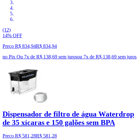
(12)
14% OFF
Preço R$ 834,94
R$
834
,
94
no Pix
Ou 7x de R$ 138,69 sem juros
ou
7
x de
R$ 138,69
sem juros
Dispensador de filtro de água Waterdrop
de 35 xícaras e 150 galões sem BPA
Preço R$ 581,28
R$
581
,
28