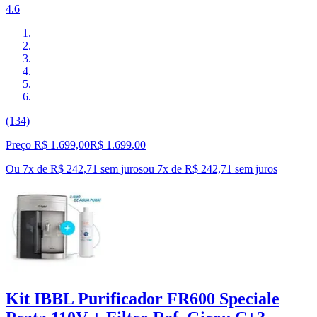
4.6
(134)
Preço R$ 1.699,00
R$
1.699
,
00
Ou 7x de R$ 242,71 sem juros
ou
7
x de
R$ 242,71
sem juros
Kit IBBL Purificador FR600 Speciale