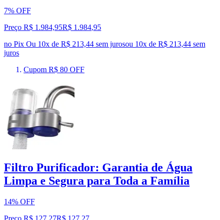
7% OFF
Preço R$ 1.984,95
R$
1.984
,
95
no Pix
Ou 10x de R$ 213,44 sem juros
ou
10
x de
R$ 213,44
sem
juros
Cupom R$ 80 OFF
Filtro Purificador: Garantia de Água
Limpa e Segura para Toda a Família
14% OFF
Preço R$ 127,27
R$
127
,
27