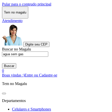
Pular para o conteudo principal
Tem no magalu
Atendimento
Digite seu CEP
Buscar no Magalu
Buscar
0
Boas vindas :)
Entre ou Cadastre-se
Tem no Magalu
Departamentos
Celulares e Smartphones