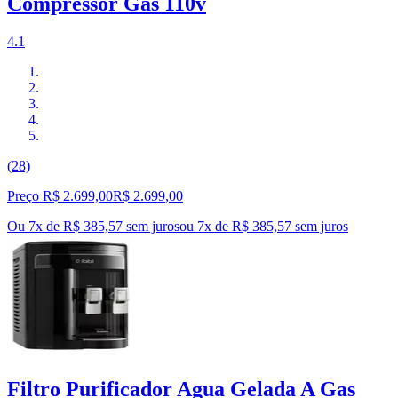
Compressor Gas 110v
4.1
(28)
Preço R$ 2.699,00
R$
2.699
,
00
Ou 7x de R$ 385,57 sem juros
ou
7
x de
R$ 385,57
sem juros
Filtro Purificador Agua Gelada A Gas