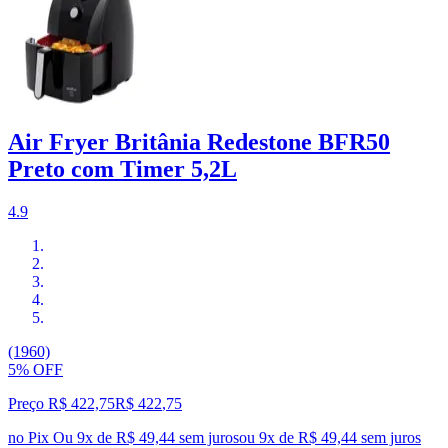
Air Fryer Britânia Redestone BFR50
Preto com Timer 5,2L
4.9
(1960)
5% OFF
Preço R$ 422,75
R$
422
,
75
no Pix
Ou 9x de R$ 49,44 sem juros
ou
9
x de
R$ 49,44
sem juros