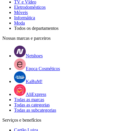
TV e Vídeo
Eletrodomésticos
Móveis
Informática
Moda
Todos os departamentos
Nossas marcas e parceiros
Netshoes
Epoca Cosméticos
KaBuM!
AliExpress
Todas as marcas
Todas as categorias
Todas as subcategorias
Serviços e benefícios
Cartão Luiza