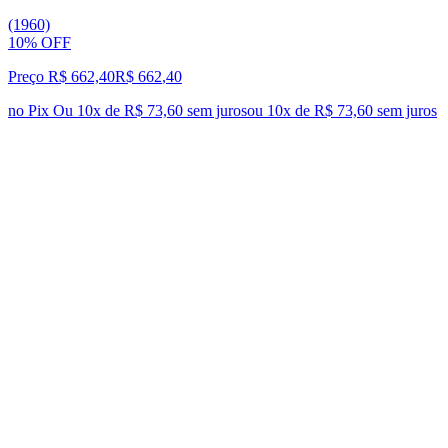
(1960)
10% OFF
Preço R$ 662,40
R$
662
,
40
no Pix
Ou 10x de R$ 73,60 sem juros
ou
10
x de
R$ 73,60
sem juros