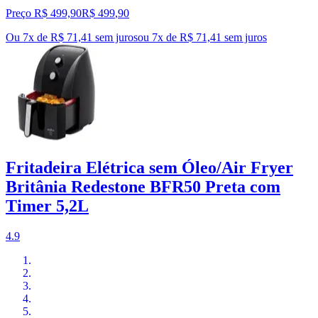
Preço R$ 499,90
R$
499
,
90
Ou 7x de R$ 71,41 sem juros
ou
7
x de
R$ 71,41
sem juros
Fritadeira Elétrica sem Óleo/Air Fryer
Britânia Redestone BFR50 Preta com
Timer 5,2L
4.9