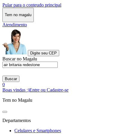
Pular para o conteudo principal
Tem no magalu
Atendimento
Digite seu CEP
Buscar no Magalu
Buscar
0
Boas vindas :)
Entre ou Cadastre-se
Tem no Magalu
Departamentos
Celulares e Smartphones