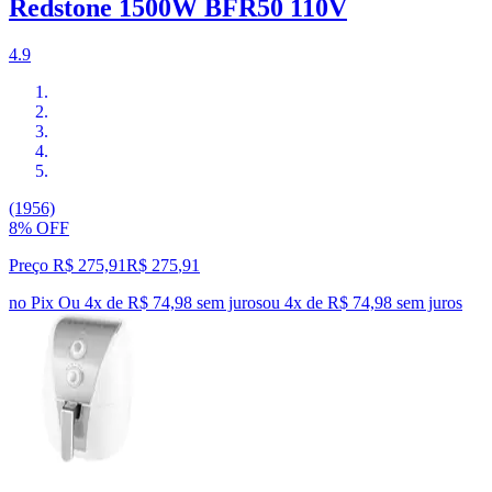
Redstone 1500W BFR50 110V
4.9
(1956)
8% OFF
Preço R$ 275,91
R$
275
,
91
no Pix
Ou 4x de R$ 74,98 sem juros
ou
4
x de
R$ 74,98
sem juros