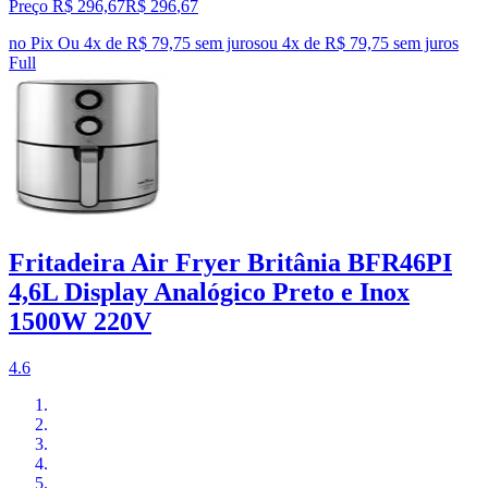
Preço R$ 296,67
R$
296
,
67
no Pix
Ou 4x de R$ 79,75 sem juros
ou
4
x de
R$ 79,75
sem juros
Full
Fritadeira Air Fryer Britânia BFR46PI
4,6L Display Analógico Preto e Inox
1500W 220V
4.6