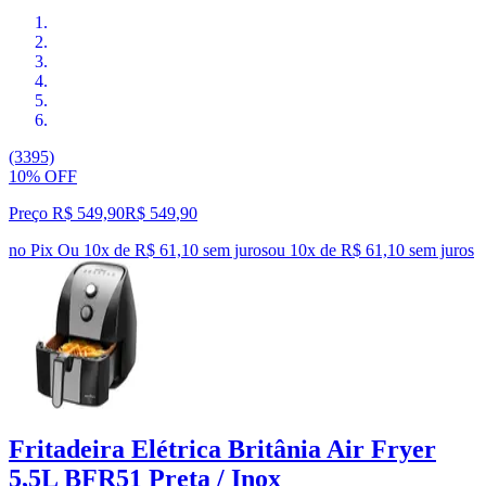
(3395)
10% OFF
Preço R$ 549,90
R$
549
,
90
no Pix
Ou 10x de R$ 61,10 sem juros
ou
10
x de
R$ 61,10
sem juros
Fritadeira Elétrica Britânia Air Fryer
5,5L BFR51 Preta / Inox