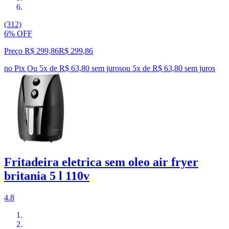
(312)
6% OFF
Preço R$ 299,86
R$
299
,
86
no Pix
Ou 5x de R$ 63,80 sem juros
ou
5
x de
R$ 63,80
sem juros
Fritadeira eletrica sem oleo air fryer
britania 5 l 110v
4.8