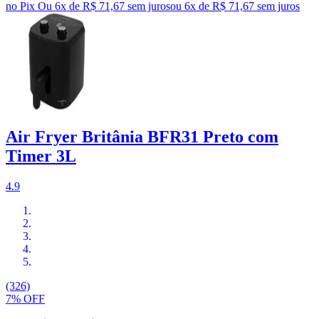
no Pix
Ou 6x de R$ 71,67 sem juros
ou
6
x de
R$ 71,67
sem juros
Air Fryer Britânia BFR31 Preto com
Timer 3L
4.9
(326)
7% OFF