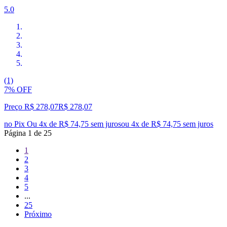
5.0
(1)
7% OFF
Preço R$ 278,07
R$
278
,
07
no Pix
Ou 4x de R$ 74,75 sem juros
ou
4
x de
R$ 74,75
sem juros
Página
1
de
25
1
2
3
4
5
...
25
Próximo