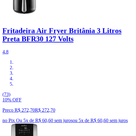
Fritadeira Air Fryer Britânia 3 Litros
Preta BFR30 127 Volts
4.8
(73)
10% OFF
Preço R$ 272,70
R$
272
,
70
no Pix
Ou 5x de R$ 60,60 sem juros
ou
5
x de
R$ 60,60
sem juros