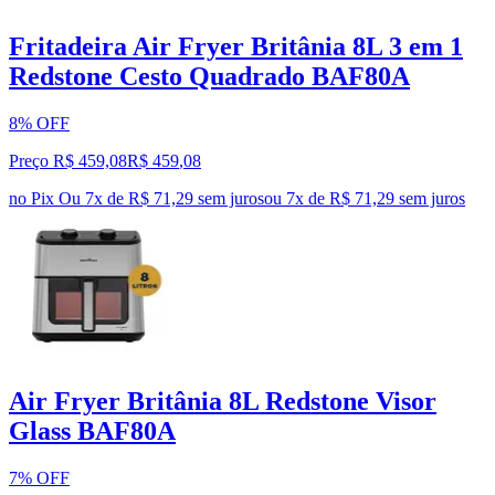
Fritadeira Air Fryer Britânia 8L 3 em 1
Redstone Cesto Quadrado BAF80A
8% OFF
Preço R$ 459,08
R$
459
,
08
no Pix
Ou 7x de R$ 71,29 sem juros
ou
7
x de
R$ 71,29
sem juros
Air Fryer Britânia 8L Redstone Visor
Glass BAF80A
7% OFF