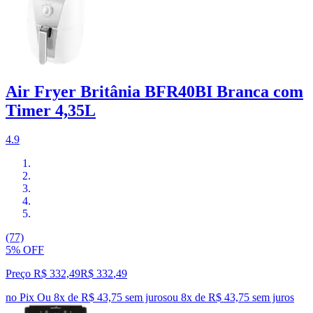
Air Fryer Britânia BFR40BI Branca com
Timer 4,35L
4.9
(77)
5% OFF
Preço R$ 332,49
R$
332
,
49
no Pix
Ou 8x de R$ 43,75 sem juros
ou
8
x de
R$ 43,75
sem juros