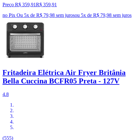
Preço R$ 359,91
R$
359
,
91
no Pix
Ou 5x de R$ 79,98 sem juros
ou
5
x de
R$ 79,98
sem juros
Fritadeira Elétrica Air Fryer Britânia
Bella Cuccina BCFR05 Preta - 127V
4.8
(555)