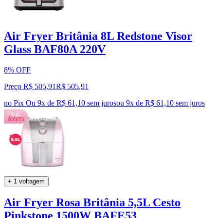
Air Fryer Britânia 8L Redstone Visor
Glass BAF80A 220V
8% OFF
Preço R$ 505,91
R$
505
,
91
no Pix
Ou 9x de R$ 61,10 sem juros
ou
9
x de
R$ 61,10
sem juros
+ 1 voltagem
Air Fryer Rosa Britânia 5,5L Cesto
Pinkstone 1500W BAFE53