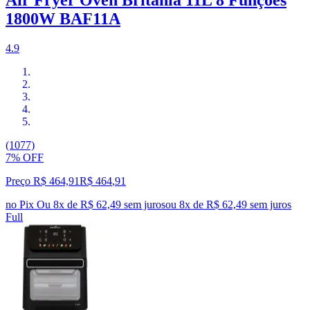
Air Fryer Oven Britânia 11L 8 Funções
1800W BAF11A
4.9
(1077)
7% OFF
Preço R$ 464,91
R$
464
,
91
no Pix
Ou 8x de R$ 62,49 sem juros
ou
8
x de
R$ 62,49
sem juros
Full