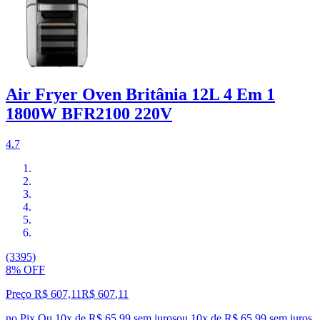
Air Fryer Oven Britânia 12L 4 Em 1
1800W BFR2100 220V
4.7
(3395)
8% OFF
Preço R$ 607,11
R$
607
,
11
no Pix
Ou 10x de R$ 65,99 sem juros
ou
10
x de
R$ 65,99
sem juros