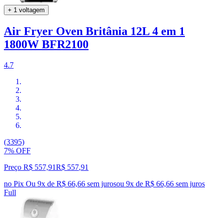
+ 1 voltagem
Air Fryer Oven Britânia 12L 4 em 1
1800W BFR2100
4.7
(3395)
7% OFF
Preço R$ 557,91
R$
557
,
91
no Pix
Ou 9x de R$ 66,66 sem juros
ou
9
x de
R$ 66,66
sem juros
Full