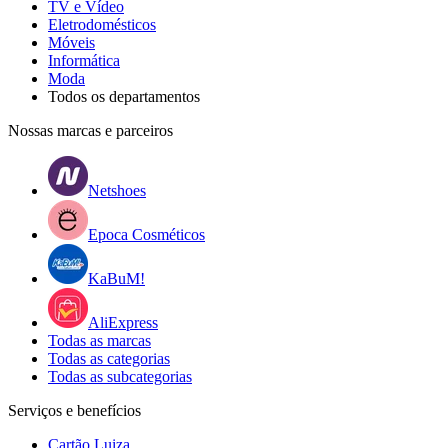
TV e Vídeo
Eletrodomésticos
Móveis
Informática
Moda
Todos os departamentos
Nossas marcas e parceiros
Netshoes
Epoca Cosméticos
KaBuM!
AliExpress
Todas as marcas
Todas as categorias
Todas as subcategorias
Serviços e benefícios
Cartão Luiza