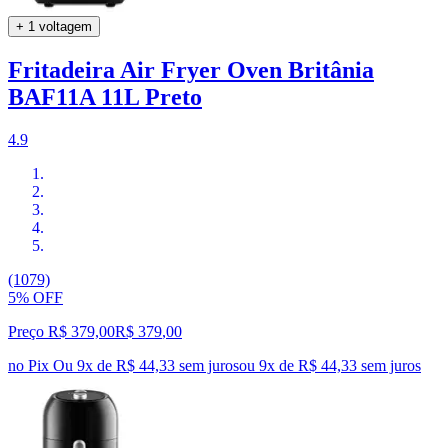
+ 1 voltagem
Fritadeira Air Fryer Oven Britânia
BAF11A 11L Preto
4.9
(1079)
5% OFF
Preço R$ 379,00
R$
379
,
00
no Pix
Ou 9x de R$ 44,33 sem juros
ou
9
x de
R$ 44,33
sem juros