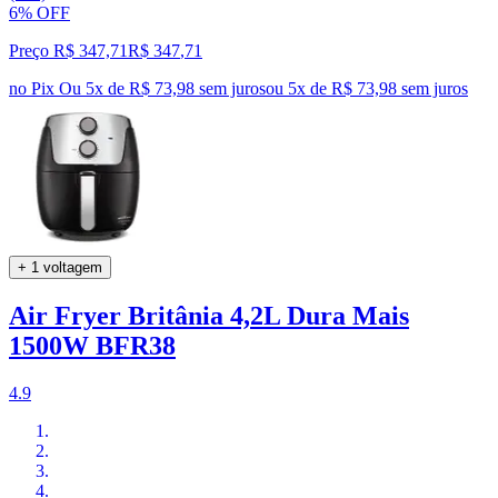
6% OFF
Preço R$ 347,71
R$
347
,
71
no Pix
Ou 5x de R$ 73,98 sem juros
ou
5
x de
R$ 73,98
sem juros
+ 1 voltagem
Air Fryer Britânia 4,2L Dura Mais
1500W BFR38
4.9