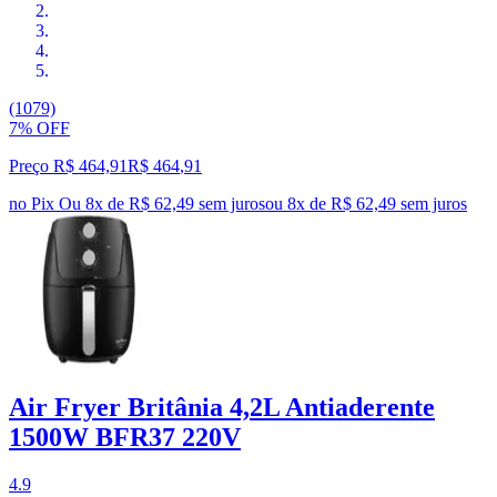
(1079)
7% OFF
Preço R$ 464,91
R$
464
,
91
no Pix
Ou 8x de R$ 62,49 sem juros
ou
8
x de
R$ 62,49
sem juros
Air Fryer Britânia 4,2L Antiaderente
1500W BFR37 220V
4.9