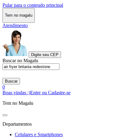
Pular para o conteudo principal
Tem no magalu
Atendimento
Digite seu CEP
Buscar no Magalu
Buscar
0
Boas vindas :)
Entre ou Cadastre-se
Tem no Magalu
Departamentos
Celulares e Smartphones