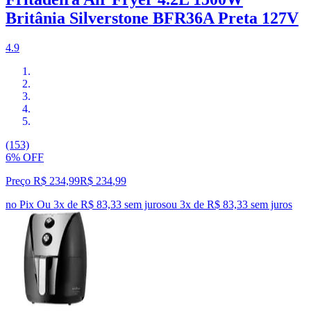
Britânia Silverstone BFR36A Preta 127V
4.9
(153)
6% OFF
Preço R$ 234,99
R$
234
,
99
no Pix
Ou 3x de R$ 83,33 sem juros
ou
3
x de
R$ 83,33
sem juros