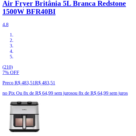
Air Fryer Britânia 5L Branca Redstone
1500W BFR40BI
4.8
(210)
7% OFF
Preço R$ 483,51
R$
483
,
51
no Pix
Ou 8x de R$ 64,99 sem juros
ou
8
x de
R$ 64,99
sem juros