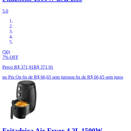
5.0
(50)
7% OFF
Preço R$ 371,91
R$
371
,
91
no Pix
Ou 6x de R$ 66,65 sem juros
ou
6
x de
R$ 66,65
sem juros
Fritadeira Air Fryer 4.2L 1500W