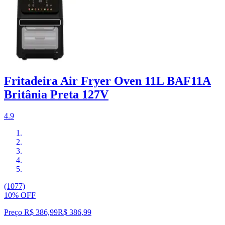
Fritadeira Air Fryer Oven 11L BAF11A
Britânia Preta 127V
4.9
(1077)
10% OFF
Preço R$ 386,99
R$
386
,
99