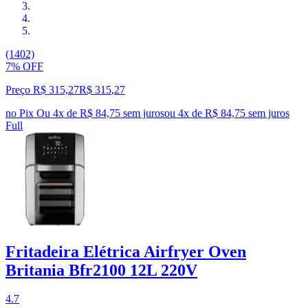
(1402)
7% OFF
Preço R$ 315,27
R$
315
,
27
no Pix
Ou 4x de R$ 84,75 sem juros
ou
4
x de
R$ 84,75
sem juros
Full
Fritadeira Elétrica Airfryer Oven
Britania Bfr2100 12L 220V
4.7