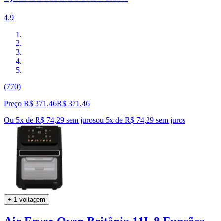
4.9
(770)
Preço R$ 371,46
R$
371
,
46
Ou 5x de R$ 74,29 sem juros
ou
5
x de
R$ 74,29
sem juros
+ 1 voltagem