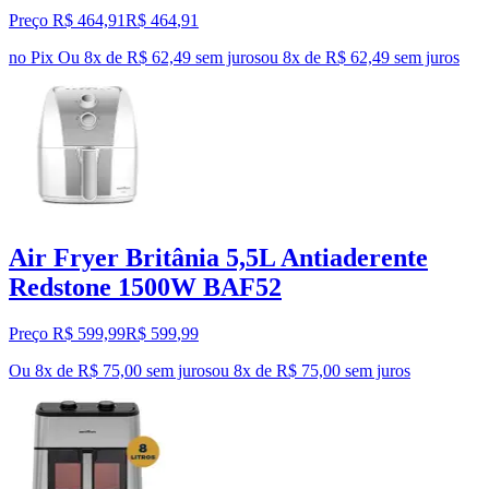
Preço R$ 464,91
R$
464
,
91
no Pix
Ou 8x de R$ 62,49 sem juros
ou
8
x de
R$ 62,49
sem juros
Air Fryer Britânia 5,5L Antiaderente
Redstone 1500W BAF52
Preço R$ 599,99
R$
599
,
99
Ou 8x de R$ 75,00 sem juros
ou
8
x de
R$ 75,00
sem juros