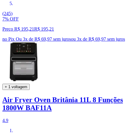
(245)
7% OFF
Preço R$ 195,21
R$
195
,
21
no Pix
Ou 3x de R$ 69,97 sem juros
ou
3
x de
R$ 69,97
sem juros
+ 1 voltagem
Air Fryer Oven Britânia 11L 8 Funções
1800W BAF11A
4.9