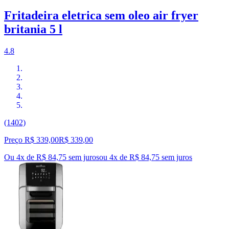
Fritadeira eletrica sem oleo air fryer
britania 5 l
4.8
(1402)
Preço R$ 339,00
R$
339
,
00
Ou 4x de R$ 84,75 sem juros
ou
4
x de
R$ 84,75
sem juros