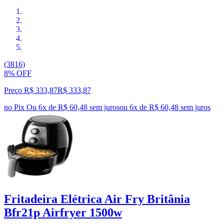
(3816)
8% OFF
Preço R$ 333,87
R$
333
,
87
no Pix
Ou 6x de R$ 60,48 sem juros
ou
6
x de
R$ 60,48
sem juros
Fritadeira Elétrica Air Fry Britânia
Bfr21p Airfryer 1500w