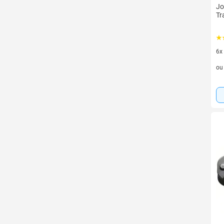
Jo
Tr
6x
6 v
o