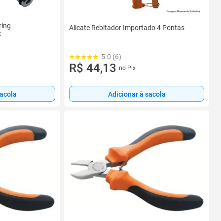
ring
Alicate Rebitador Importado 4 Pontas
C
5.0 (6)
R$ 44,13
no Pix
sacola
Adicionar à sacola