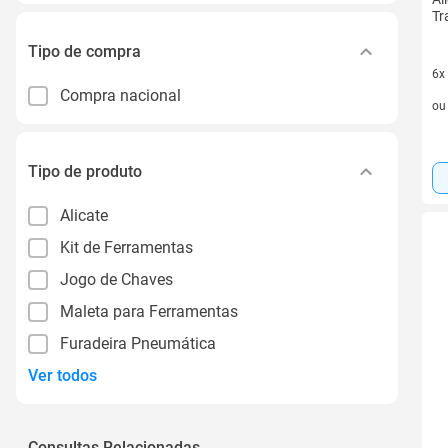
Tr
Tipo de compra
6x
Compra nacional
6 v
o
Tipo de produto
Alicate
Kit de Ferramentas
Jogo de Chaves
Maleta para Ferramentas
Furadeira Pneumática
Ver todos
Consultas Relacionadas