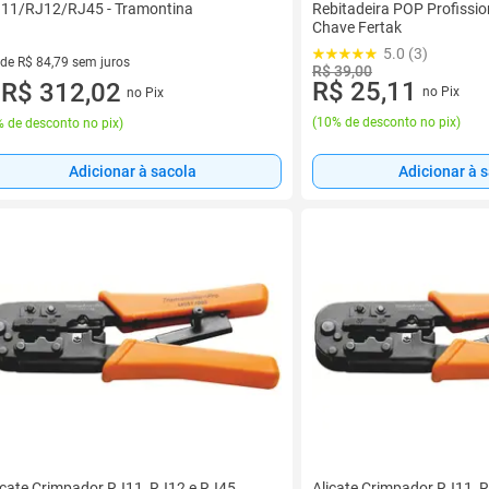
11/RJ12/RJ45 - Tramontina
Rebitadeira POP Profissio
Chave Fertak
5.0 (3)
 de R$ 84,79 sem juros
R$ 39,00
R$ 25,11
ez de R$ 84,79 sem juros
R$ 312,02
no Pix
no Pix
u
(
10% de desconto no pix
)
 de desconto no pix
)
Adicionar à 
Adicionar à sacola
icate Crimpador RJ11, RJ12 e RJ45
Alicate Crimpador RJ11, 