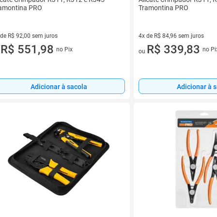
amontina PRO
Tramontina PRO
 de R$ 92,00 sem juros
4x de R$ 84,96 sem juros
ez de R$ 92,00 sem juros
R$ 551,98
4 vez de R$ 84,96 sem juros
R$ 339,83
no Pix
no Pi
u
ou
Adicionar à sacola
Adicionar à 