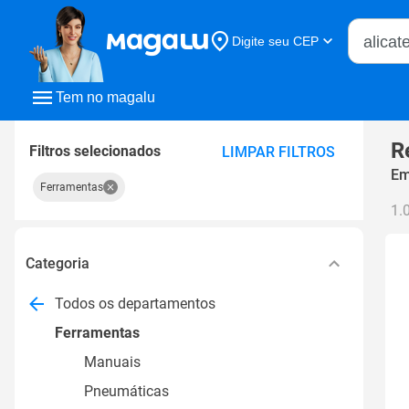
Buscar n
Digite seu CEP
Buscar
Tem no magalu
R
Filtros selecionados
LIMPAR FILTROS
Em
Ferramentas
1.
Categoria
Todos os departamentos
Ferramentas
Manuais
Pneumáticas