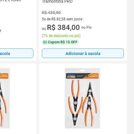
Tramontina PRO
R$ 435,90
5x de R$ 82,58 sem juros
5 vez de R$ 82,58 sem juros
R$ 384,00
no Pix
ou
x
(
7% de desconto no pix
)
Cupom
R$ 15 OFF
sacola
Adicionar à sacola