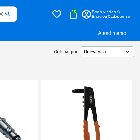
0
Boas vindas :)
Entre ou Cadastre-se
Atendimento
Ordenar por