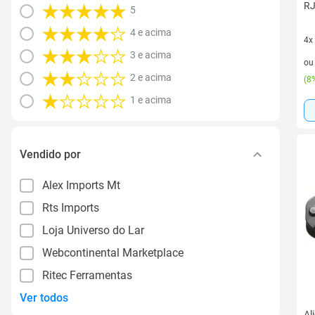
RJ
5
4 e acima
4x
3 e acima
4 v
o
2 e acima
(
8%
1 e acima
Vendido por
Alex Imports Mt
Rts Imports
Loja Universo do Lar
Webcontinental Marketplace
Ritec Ferramentas
Ver todos
Al