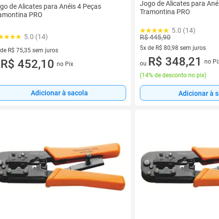
Jogo de Alicates para Ané
go de Alicates para Anéis 4 Peças
Tramontina PRO
amontina PRO
5.0 (14)
5.0 (14)
R$ 445,90
5x de R$ 80,98 sem juros
 de R$ 75,35 sem juros
5 vez de R$ 80,98 sem juros
R$ 348,21
ez de R$ 75,35 sem juros
R$ 452,10
no Pi
ou
no Pix
u
(
14% de desconto no pix
)
Adicionar à sacola
Adicionar à 