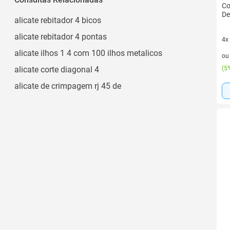
Co
De
alicate rebitador 4 bicos
alicate rebitador 4 pontas
4x
4 v
alicate ilhos 1 4 com 100 ilhos metalicos
o
alicate corte diagonal 4
(
5%
alicate de crimpagem rj 45 de