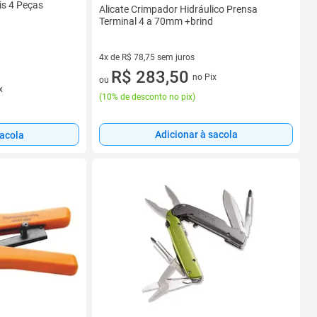
is 4 Peças
Alicate Crimpador Hidráulico Prensa
Terminal 4 a 70mm +brind
4x de R$ 78,75 sem juros
4 vez de R$ 78,75 sem juros
R$ 283,50
no Pix
ou
x
(
10% de desconto no pix
)
Adicionar à sacola
sacola