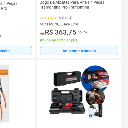
Jogo De Alicates Para Anéis 4 Peças
is 4 Peças
Tramontina Pro Tramontina
 Pro
5.0 (14)
5x de R$ 79,08 sem juros
5 vez de R$ 79,08 sem juros
R$ 363,75
no Pix
ou
x
(
8% de desconto no pix
)
sacola
Adicionar à sacola