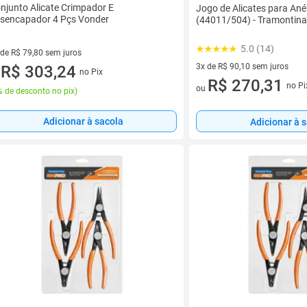
njunto Alicate Crimpador E
Jogo de Alicates para Ané
sencapador 4 Pçs Vonder
(44011/504) - Tramontina
5.0 (14)
 de R$ 79,80 sem juros
3x de R$ 90,10 sem juros
ez de R$ 79,80 sem juros
R$ 303,24
no Pix
u
3 vez de R$ 90,10 sem juros
R$ 270,31
no Pi
ou
 de desconto no pix
)
Adicionar à sacola
Adicionar à 