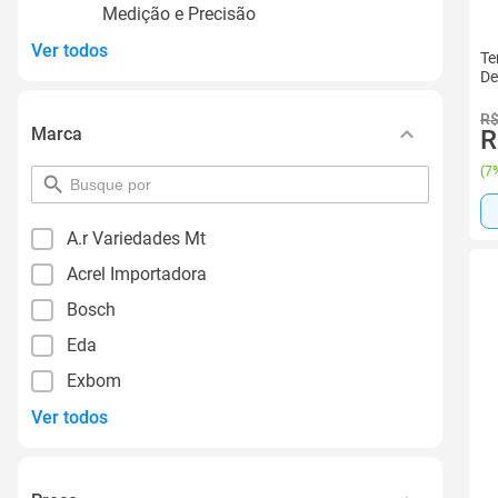
Medição e Precisão
Ver todos
Te
De
R$
Marca
R
(
7%
pesquisar
por
filtro
A.r Variedades Mt
Acrel Importadora
Bosch
Eda
Exbom
Ver todos