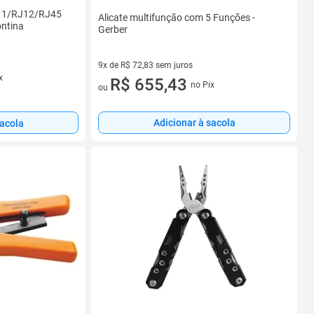
J11/RJ12/RJ45
Alicate multifunção com 5 Funções -
ontina
Gerber
9x de R$ 72,83 sem juros
x
9 vez de R$ 72,83 sem juros
R$ 655,43
no Pix
ou
Adicionar à sacola
sacola