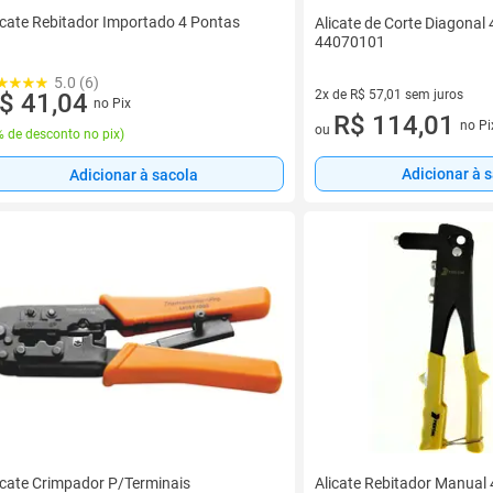
icate Rebitador Importado 4 Pontas
Alicate de Corte Diagonal
44070101
5.0 (6)
2x de R$ 57,01 sem juros
$ 41,04
no Pix
2 vez de R$ 57,01 sem juros
R$ 114,01
no Pi
ou
 de desconto no pix
)
Adicionar à 
Adicionar à sacola
icate Crimpador P/Terminais
Alicate Rebitador Manual 