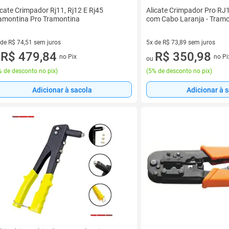
icate Crimpador Rj11, Rj12 E Rj45
Alicate Crimpador Pro R
amontina Pro Tramontina
com Cabo Laranja - Tram
 de R$ 74,51 sem juros
5x de R$ 73,89 sem juros
ez de R$ 74,51 sem juros
R$ 479,84
5 vez de R$ 73,89 sem juros
R$ 350,98
no Pix
no Pi
u
ou
 de desconto no pix
)
(
5% de desconto no pix
)
Adicionar à sacola
Adicionar à 