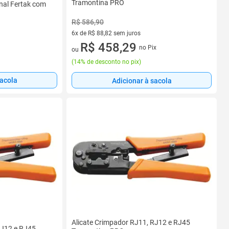
Tramontina PRO
nal Fertak com
R$ 586,90
6x de R$ 88,82 sem juros
6 vez de R$ 88,82 sem juros
R$ 458,29
no Pix
ou
(
14% de desconto no pix
)
sacola
Adicionar à sacola
Alicate Crimpador RJ11, RJ12 e RJ45
RJ12 e RJ45