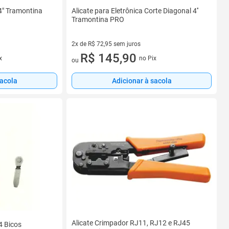
 4" Tramontina
Alicate para Eletrônica Corte Diagonal 4''
Tramontina PRO
2x de R$ 72,95 sem juros
2 vez de R$ 72,95 sem juros
R$ 145,90
x
no Pix
ou
sacola
Adicionar à sacola
Alicate Crimpador RJ11, RJ12 e RJ45
4 Bicos