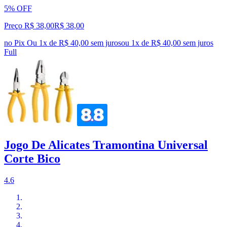
5% OFF
Preço R$ 38,00
R$
38
,
00
no Pix
Ou 1x de R$ 40,00 sem juros
ou
1
x de
R$ 40,00
sem juros
Full
Jogo De Alicates Tramontina Universal
Corte Bico
4.6