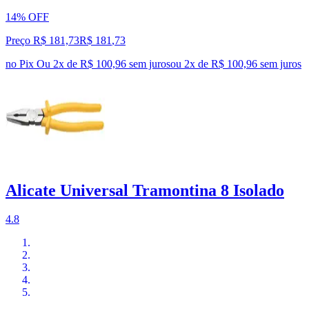
14% OFF
Preço R$ 181,73
R$
181
,
73
no Pix
Ou 2x de R$ 100,96 sem juros
ou
2
x de
R$ 100,96
sem juros
Alicate Universal Tramontina 8 Isolado
4.8