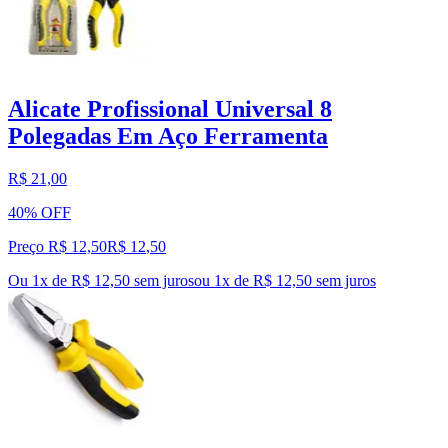
Alicate Profissional Universal 8
Polegadas Em Aço Ferramenta
R$ 21,00
40% OFF
Preço R$ 12,50
R$
12
,
50
Ou 1x de R$ 12,50 sem juros
ou
1
x de
R$ 12,50
sem juros