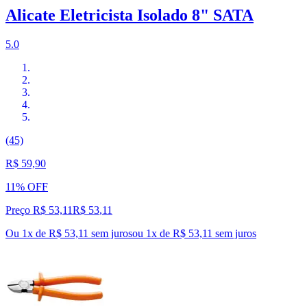
Alicate Eletricista Isolado 8" SATA
5.0
(45)
R$ 59,90
11% OFF
Preço R$ 53,11
R$
53
,
11
Ou 1x de R$ 53,11 sem juros
ou
1
x de
R$ 53,11
sem juros