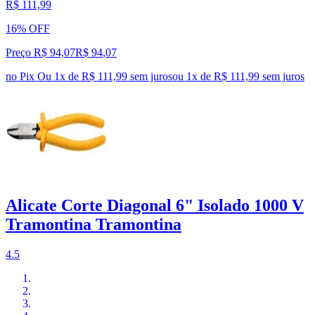
R$ 111,99
16% OFF
Preço R$ 94,07
R$
94
,
07
no Pix
Ou 1x de R$ 111,99 sem juros
ou
1
x de
R$ 111,99
sem juros
Alicate Corte Diagonal 6" Isolado 1000 V
Tramontina Tramontina
4.5