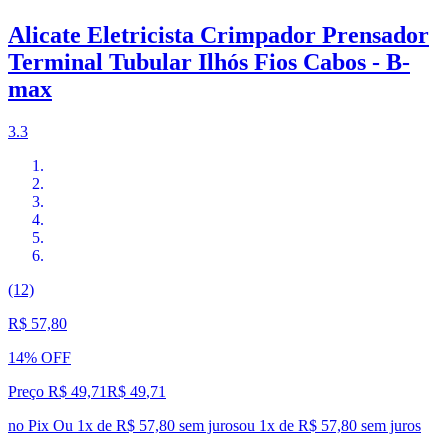
Alicate Eletricista Crimpador Prensador
Terminal Tubular Ilhós Fios Cabos - B-
max
3.3
(12)
R$ 57,80
14% OFF
Preço R$ 49,71
R$
49
,
71
no Pix
Ou 1x de R$ 57,80 sem juros
ou
1
x de
R$ 57,80
sem juros