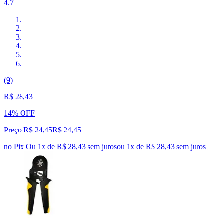
4.7
(9)
R$ 28,43
14% OFF
Preço R$ 24,45
R$
24
,
45
no Pix
Ou 1x de R$ 28,43 sem juros
ou
1
x de
R$ 28,43
sem juros