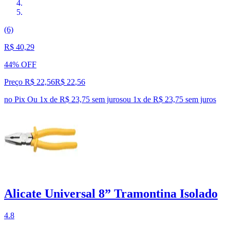
(6)
R$ 40,29
44% OFF
Preço R$ 22,56
R$
22
,
56
no Pix
Ou 1x de R$ 23,75 sem juros
ou
1
x de
R$ 23,75
sem juros
Alicate Universal 8” Tramontina Isolado
4.8