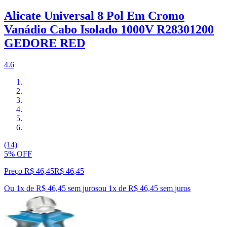
Alicate Universal 8 Pol Em Cromo
Vanádio Cabo Isolado 1000V R28301200
GEDORE RED
4.6
(14)
5% OFF
Preço R$ 46,45
R$
46
,
45
Ou 1x de R$ 46,45 sem juros
ou
1
x de
R$ 46,45
sem juros