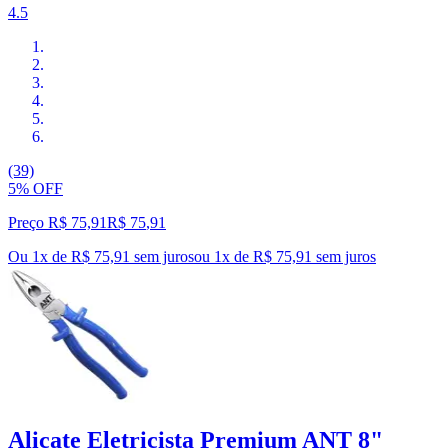
4.5
(39)
5% OFF
Preço R$ 75,91
R$
75
,
91
Ou 1x de R$ 75,91 sem juros
ou
1
x de
R$ 75,91
sem juros
Alicate Eletricista Premium ANT 8"