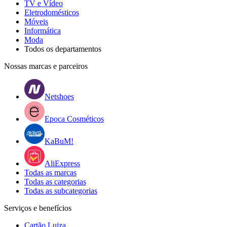
TV e Vídeo
Eletrodomésticos
Móveis
Informática
Moda
Todos os departamentos
Nossas marcas e parceiros
Netshoes
Epoca Cosméticos
KaBuM!
AliExpress
Todas as marcas
Todas as categorias
Todas as subcategorias
Serviços e benefícios
Cartão Luiza