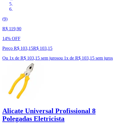
(9)
R$ 119,90
14% OFF
Preço R$ 103,15
R$
103
,
15
Ou 1x de R$ 103,15 sem juros
ou
1
x de
R$ 103,15
sem juros
Alicate Universal Profissional 8
Polegadas Eletricista