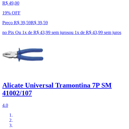
R$ 49,00
19% OFF
Preço R$ 39,59
R$
39
,
59
no Pix
Ou 1x de R$ 43,99 sem juros
ou
1
x de
R$ 43,99
sem juros
Alicate Universal Tramontina 7P SM
41002/107
4.0