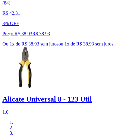
(84)
R$ 42,31
8% OFF
Preço R$ 38,93
R$
38
,
93
Ou 1x de R$ 38,93 sem juros
ou
1
x de
R$ 38,93
sem juros
Alicate Universal 8 - 123 Util
1.0