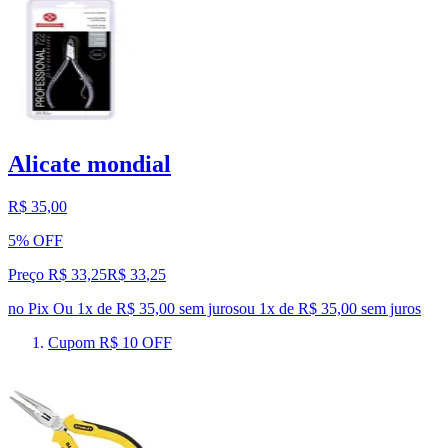
Alicate mondial
R$ 35,00
5% OFF
Preço R$ 33,25
R$
33
,
25
no Pix
Ou 1x de R$ 35,00 sem juros
ou
1
x de
R$ 35,00
sem juros
Cupom R$ 10 OFF