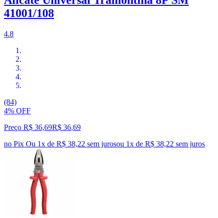
Alicate Universal Tramontina 8P SM
41001/108
4.8
(84)
4% OFF
Preço R$ 36,69
R$
36
,
69
no Pix
Ou 1x de R$ 38,22 sem juros
ou
1
x de
R$ 38,22
sem juros