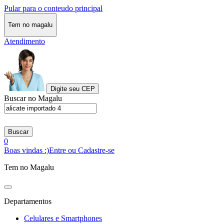
Pular para o conteudo principal
Tem no magalu
Atendimento
Digite seu CEP
Buscar no Magalu
Buscar
0
Boas vindas :)
Entre ou Cadastre-se
Tem no Magalu
Departamentos
Celulares e Smartphones