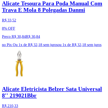
Alicate Tesoura Para Poda Manual Com
Trava E Mola 8 Polegadas Danmi
R$ 33,52
8% OFF
Preço R$ 30,84
R$
30
,
84
no Pix
Ou 1x de R$ 32,18 sem juros
ou
1
x de
R$ 32,18
sem juros
Alicate Eletricista Belzer Sata Universal
8'' 219021Bbr
R$ 210,33