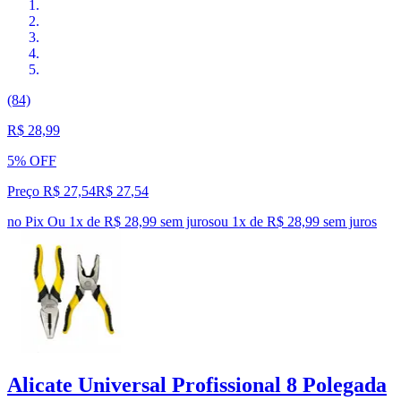
(84)
R$ 28,99
5% OFF
Preço R$ 27,54
R$
27
,
54
no Pix
Ou 1x de R$ 28,99 sem juros
ou
1
x de
R$ 28,99
sem juros
Alicate Universal Profissional 8 Polegada