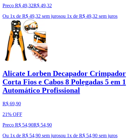
Preço R$ 49,32
R$
49
,
32
Ou 1x de R$ 49,32 sem juros
ou
1
x de
R$ 49,32
sem juros
Alicate Lorben Decapador Crimpador
Corta Fios e Cabos 8 Polegadas 5 em 1
Automático Profissional
R$ 69,90
21% OFF
Preço R$ 54,90
R$
54
,
90
Ou 1x de R$ 54,90 sem juros
ou
1
x de
R$ 54,90
sem juros