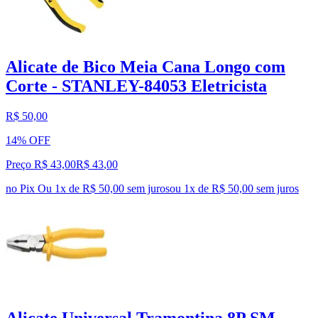
Alicate de Bico Meia Cana Longo com
Corte - STANLEY-84053 Eletricista
R$ 50,00
14% OFF
Preço R$ 43,00
R$
43
,
00
no Pix
Ou 1x de R$ 50,00 sem juros
ou
1
x de
R$ 50,00
sem juros