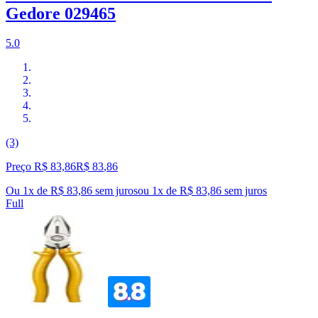
Gedore 029465
5.0
(3)
Preço R$ 83,86
R$
83
,
86
Ou 1x de R$ 83,86 sem juros
ou
1
x de
R$ 83,86
sem juros
Full