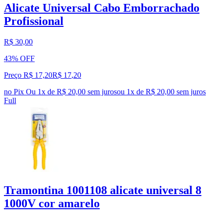
Alicate Universal Cabo Emborrachado
Profissional
R$ 30,00
43% OFF
Preço R$ 17,20
R$
17
,
20
no Pix
Ou 1x de R$ 20,00 sem juros
ou
1
x de
R$ 20,00
sem juros
Full
Tramontina 1001108 alicate universal 8
1000V cor amarelo