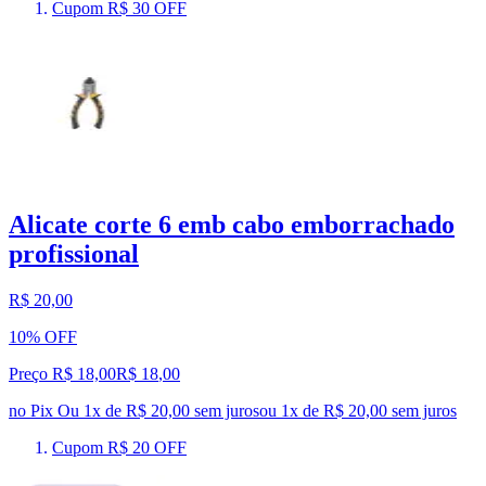
Cupom R$ 30 OFF
Alicate corte 6 emb cabo emborrachado
profissional
R$ 20,00
10% OFF
Preço R$ 18,00
R$
18
,
00
no Pix
Ou 1x de R$ 20,00 sem juros
ou
1
x de
R$ 20,00
sem juros
Cupom R$ 20 OFF