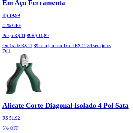
Em Aço Ferramenta
R$ 19,99
41% OFF
Preço R$ 11,89
R$
11
,
89
Ou 1x de R$ 11,89 sem juros
ou
1
x de
R$ 11,89
sem juros
Full
Alicate Corte Diagonal Isolado 4 Pol Sata
R$ 51,92
5% OFF