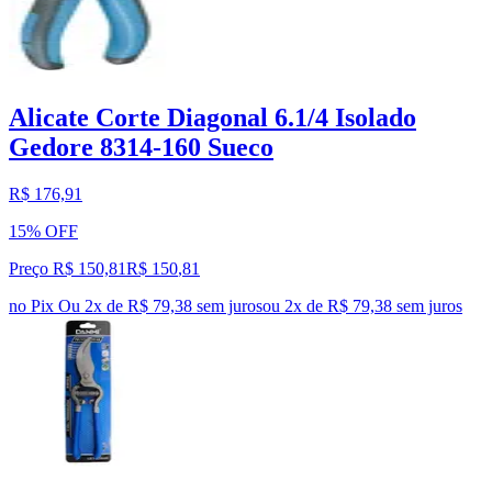
Alicate Corte Diagonal 6.1/4 Isolado
Gedore 8314-160 Sueco
R$ 176,91
15% OFF
Preço R$ 150,81
R$
150
,
81
no Pix
Ou 2x de R$ 79,38 sem juros
ou
2
x de
R$ 79,38
sem juros