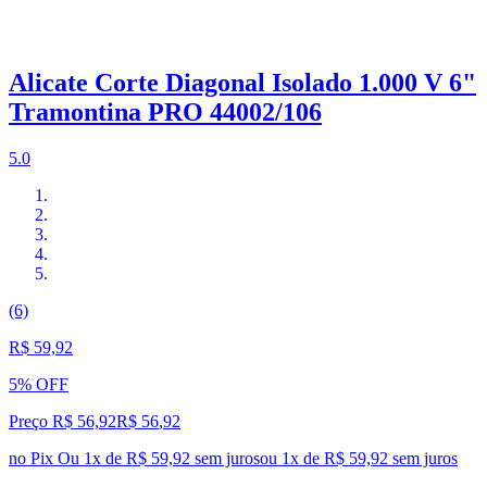
Alicate Corte Diagonal Isolado 1.000 V 6"
Tramontina PRO 44002/106
5.0
(6)
R$ 59,92
5% OFF
Preço R$ 56,92
R$
56
,
92
no Pix
Ou 1x de R$ 59,92 sem juros
ou
1
x de
R$ 59,92
sem juros