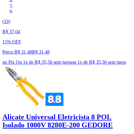
(33)
R$ 37,04
15% OFF
Preço R$ 31,48
R$
31
,
48
no Pix
Ou 1x de R$ 35,56 sem juros
ou
1
x de
R$ 35,56
sem juros
Alicate Universal Eletricista 8 POL
Isolado 1000V 8280E-200 GEDORE