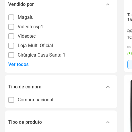
Vendido por
Ta
Magalu
16
Videotecsp1
R$
Videotec
10
10 
Loja Multi Oficial
o
(
5%
Cirúrgica Casa Santa 1
Ver todos
Tipo de compra
Compra nacional
Tipo de produto