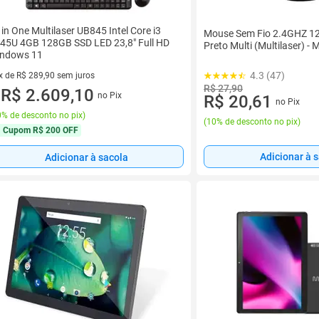
l in One Multilaser UB845 Intel Core i3
Mouse Sem Fio 2.4GHZ 1
45U 4GB 128GB SSD LED 23,8" Full HD
Preto Multi (Multilaser) -
ndows 11
4.3 (47)
x de R$ 289,90 sem juros
R$ 27,90
vez de R$ 289,90 sem juros
R$ 2.609,10
no Pix
R$ 20,61
u
no Pix
% de desconto no pix
)
(
10% de desconto no pix
)
Cupom
R$ 200 OFF
Adicionar à 
Adicionar à sacola