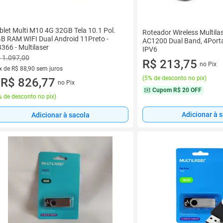
blet Multi M10 4G 32GB Tela 10.1 Pol.
Roteador Wireless Multila
B RAM WIFI Dual Android 11Preto -
AC1200 Dual Band, 4Porta
366 - Multilaser
IPV6
 1.097,00
R$ 213,75
no Pix
x de R$ 88,90 sem juros
(
5% de desconto no pix
)
vez de R$ 88,90 sem juros
R$ 826,77
no Pix
u
Cupom
R$ 20 OFF
 de desconto no pix
)
Adicionar à 
Adicionar à sacola