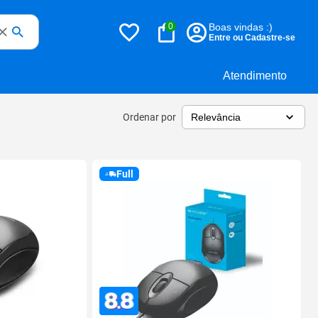
0
Boas vindas :)
Entre ou Cadastre-se
Atendimento
Ordenar por
Full