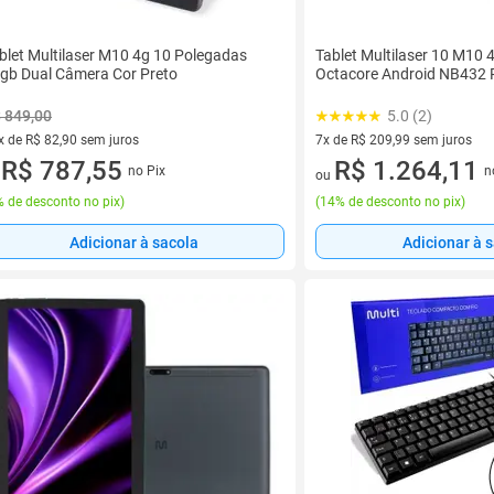
blet Multilaser M10 4g 10 Polegadas
Tablet Multilaser 10 M10
gb Dual Câmera Cor Preto
Octacore Android NB432 
 849,00
5.0 (2)
x de R$ 82,90 sem juros
7x de R$ 209,99 sem juros
vez de R$ 82,90 sem juros
R$ 787,55
7 vez de R$ 209,99 sem juros
R$ 1.264,11
no Pix
n
u
ou
 de desconto no pix
)
(
14% de desconto no pix
)
Adicionar à sacola
Adicionar à 