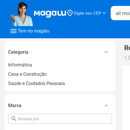
Buscar n
Digite seu CEP
Buscar
Tem no magalu
R
Categoria
1.
Informática
Casa e Construção
Saúde e Cuidados Pessoais
Marca
pesquisar
por
filtro