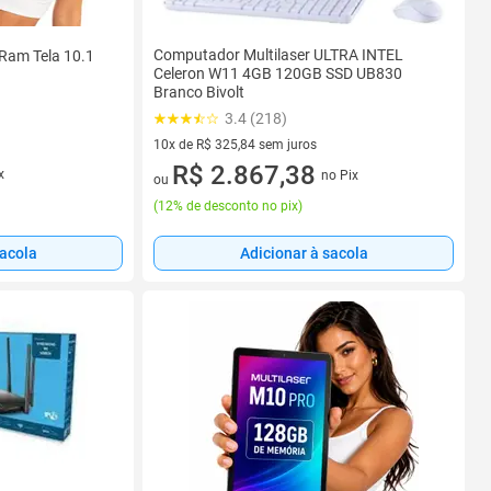
Computador Multilaser ULTRA INTEL
 Ram Tela 10.1
Celeron W11 4GB 120GB SSD UB830
Branco Bivolt
3.4 (218)
10x de R$ 325,84 sem juros
10 vez de R$ 325,84 sem juros
R$ 2.867,38
x
no Pix
ou
(
12% de desconto no pix
)
Adicionar à sacola
sacola