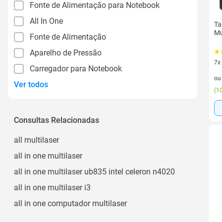
Fonte de Alimentação para Notebook
All In One
Ta
Mu
Fonte de Alimentação
Aparelho de Pressão
7x
Carregador para Notebook
7 v
o
Ver todos
(
10
Consultas Relacionadas
all multilaser
all in one multilaser
all in one multilaser ub835 intel celeron n4020
all in one multilaser i3
all in one computador multilaser