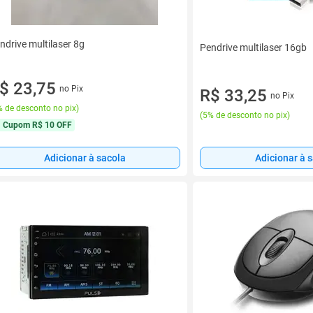
ndrive multilaser 8g
Pendrive multilaser 16gb
$ 23,75
no Pix
R$ 33,25
no Pix
 de desconto no pix
)
(
5% de desconto no pix
)
Cupom
R$ 10 OFF
Adicionar à 
Adicionar à sacola