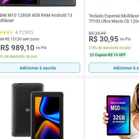
blet M10 128GB 4GB RAM Android 13
Teclado Especial Multilas
ltilaser
Tf100 Ultra Macio Cb 12
4.7 (101)
R$ 35,99
R$ 30,95
 de R$ 157,00 sem juros
no Pix
ez de R$ 157,00 sem juros
R$ 989,10
no Pix
(
14% de desconto no pix
)
u
Cupom
R$ 15 OFF
% de desconto no pix
)
Adicionar à sacola
Adicionar à 