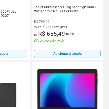
Tablet Multilaser M10 3g 64gb 2gb Ram 10
Wifi Android Nb391 Cor Preto
200DPI Usb
 MO307
R$ 799,00
9x de R$ 76,67 sem juros
9 vez de R$ 76,67 sem juros
R$ 655,49
no Pix
ou
(
5% de desconto no pix
)
sacola
Adicionar à sacola