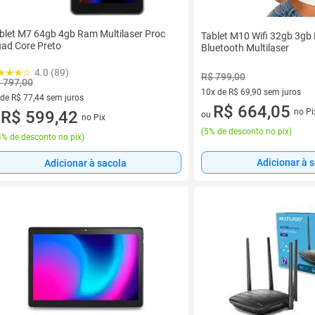
blet M7 64gb 4gb Ram Multilaser Proc
Tablet M10 Wifi 32gb 3gb
ad Core Preto
Bluetooth Multilaser
4.0 (89)
R$ 799,00
 797,00
10x de R$ 69,90 sem juros
 de R$ 77,44 sem juros
10 vez de R$ 69,90 sem juros
R$ 664,05
no Pi
ez de R$ 77,44 sem juros
R$ 599,42
ou
no Pix
u
(
5% de desconto no pix
)
% de desconto no pix
)
Adicionar à 
Adicionar à sacola