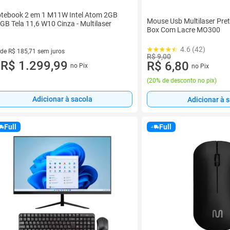
tebook 2 em 1 M11W Intel Atom 2GB
Mouse Usb Multilaser Pret
GB Tela 11,6 W10 Cinza - Multilaser
Box Com Lacre MO300
4.6 (42)
 de R$ 185,71 sem juros
R$ 9,00
ez de R$ 185,71 sem juros
R$ 1.299,99
R$ 6,80
no Pix
no Pix
u
(
20% de desconto no pix
)
Adicionar à sacola
Adicionar à 
Full
Full