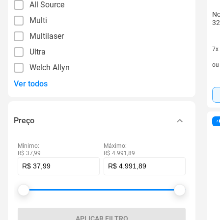
All Source
No
Multi
32
Multilaser
7x
Ultra
7 v
o
Welch Allyn
Ver todos
Preço
Mínimo:
Máximo:
R$ 37,99
R$ 4.991,89
APLICAR FILTRO