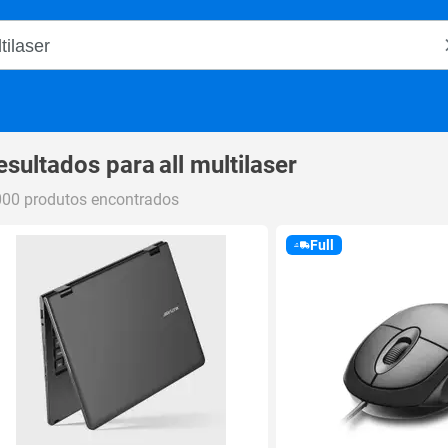
o Magalu
esultados para
all multilaser
000 produtos encontrados
Full