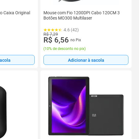
o Caixa Original
Mouse com Fio 1200DPI Cabo 120CM 3
Botões MO300 Multilaser
4.6 (42)
R$ 7,29
R$ 6,56
no Pix
(
10% de desconto no pix
)
sacola
Adicionar à sacola