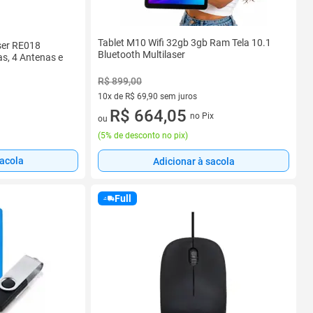
Tablet M10 Wifi 32gb 3gb Ram Tela 10.1
ser RE018
Bluetooth Multilaser
s, 4 Antenas e
R$ 899,00
10x de R$ 69,90 sem juros
10 vez de R$ 69,90 sem juros
R$ 664,05
no Pix
ou
(
5% de desconto no pix
)
sacola
Adicionar à sacola
Full