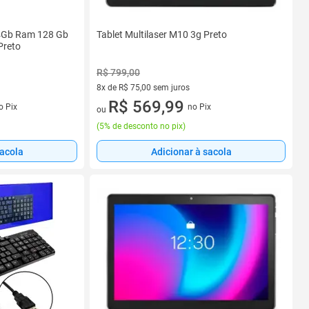
 4Gb Ram 128 Gb
Tablet Multilaser M10 3g Preto
Preto
R$ 799,00
8x de R$ 75,00 sem juros
8 vez de R$ 75,00 sem juros
R$ 569,99
o Pix
no Pix
ou
(
5% de desconto no pix
)
sacola
Adicionar à sacola