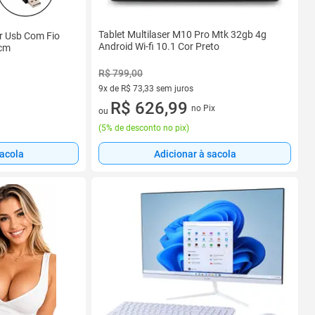
Tablet Multilaser M10 Pro Mtk 32gb 4g
er Usb Com Fio
Android Wi-fi 10.1 Cor Preto
0cm
R$ 799,00
9x de R$ 73,33 sem juros
9 vez de R$ 73,33 sem juros
R$ 626,99
no Pix
ou
(
5% de desconto no pix
)
sacola
Adicionar à sacola