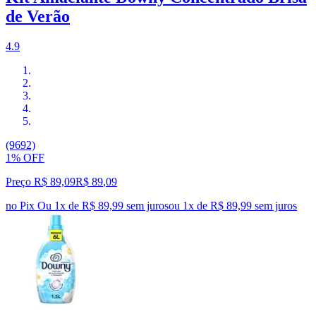
de Verão
4.9
(9692)
1% OFF
Preço R$ 89,09
R$
89
,
09
no Pix
Ou 1x de R$ 89,99 sem juros
ou
1
x de
R$ 89,99
sem juros