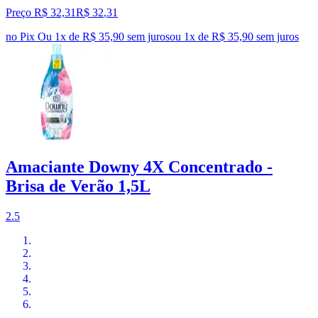
Preço R$ 32,31
R$
32
,
31
no Pix
Ou 1x de R$ 35,90 sem juros
ou
1
x de
R$ 35,90
sem juros
Amaciante Downy 4X Concentrado -
Brisa de Verão 1,5L
2.5