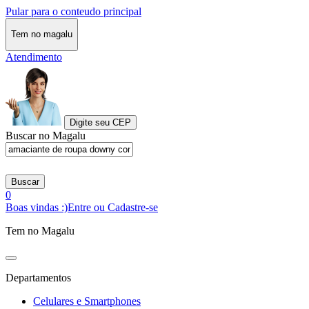
Pular para o conteudo principal
Tem no magalu
Atendimento
Digite seu CEP
Buscar no Magalu
Buscar
0
Boas vindas :)
Entre ou Cadastre-se
Tem no Magalu
Departamentos
Celulares e Smartphones