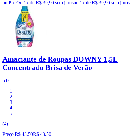
no Pix
Ou 1x de R$ 39,90 sem juros
ou
1
x de
R$ 39,90
sem juros
Amaciante de Roupas DOWNY 1,5L
Concentrado Brisa de Verão
5.0
(4)
Preço R$ 43,50
R$
43
,
50