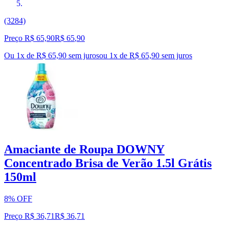
(3284)
Preço R$ 65,90
R$
65
,
90
Ou 1x de R$ 65,90 sem juros
ou
1
x de
R$ 65,90
sem juros
Amaciante de Roupa DOWNY
Concentrado Brisa de Verão 1.5l Grátis
150ml
8% OFF
Preço R$ 36,71
R$
36
,
71