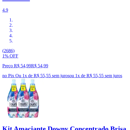
4.9
(2686)
1% OFF
Preço R$ 54,99
R$
54
,
99
no Pix
Ou 1x de R$ 55,55 sem juros
ou
1
x de
R$ 55,55
sem juros
Kit Amaciante Downy Concentrado Brisa