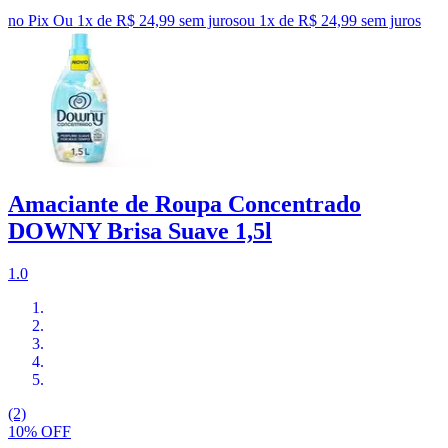
no Pix
Ou 1x de R$ 24,99 sem juros
ou
1
x de
R$ 24,99
sem juros
Amaciante de Roupa Concentrado
DOWNY Brisa Suave 1,5l
1.0
(2)
10% OFF