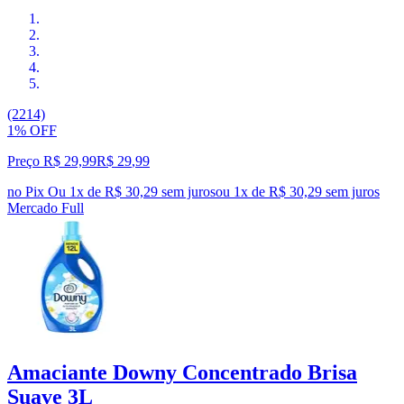
(2214)
1% OFF
Preço R$ 29,99
R$
29
,
99
no Pix
Ou 1x de R$ 30,29 sem juros
ou
1
x de
R$ 30,29
sem juros
Mercado Full
Amaciante Downy Concentrado Brisa
Suave 3L