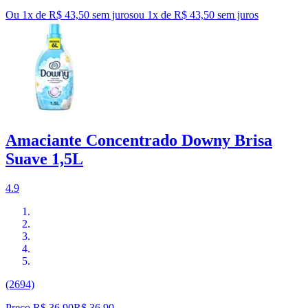
Ou 1x de R$ 43,50 sem juros
ou
1
x de
R$ 43,50
sem juros
Amaciante Concentrado Downy Brisa
Suave 1,5L
4.9
(2694)
Preço R$ 36,90
R$
36
,
90