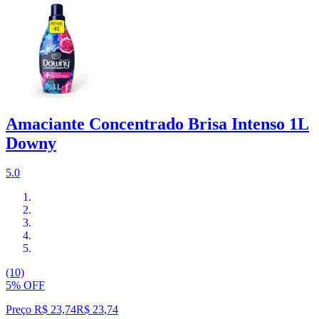
Amaciante Concentrado Brisa Intenso 1L
Downy
5.0
(10)
5% OFF
Preço R$ 23,74
R$
23
,
74