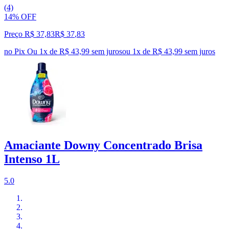
(4)
14% OFF
Preço R$ 37,83
R$
37
,
83
no Pix
Ou 1x de R$ 43,99 sem juros
ou
1
x de
R$ 43,99
sem juros
Amaciante Downy Concentrado Brisa
Intenso 1L
5.0