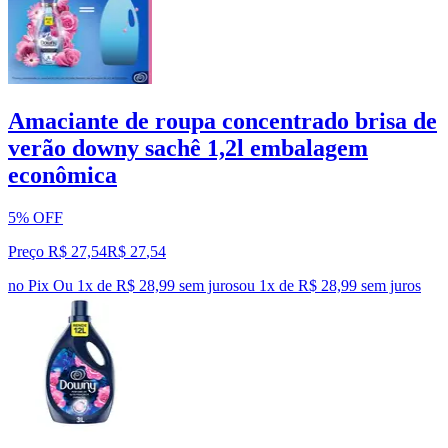
Amaciante de roupa concentrado brisa de
verão downy sachê 1,2l embalagem
econômica
5% OFF
Preço R$ 27,54
R$
27
,
54
no Pix
Ou 1x de R$ 28,99 sem juros
ou
1
x de
R$ 28,99
sem juros