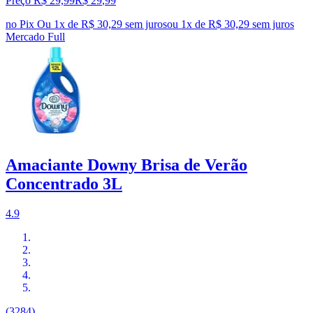
Preço R$ 29,99
R$
29
,
99
no Pix
Ou 1x de R$ 30,29 sem juros
ou
1
x de
R$ 30,29
sem juros
Mercado Full
Amaciante Downy Brisa de Verão
Concentrado 3L
4.9
(3284)