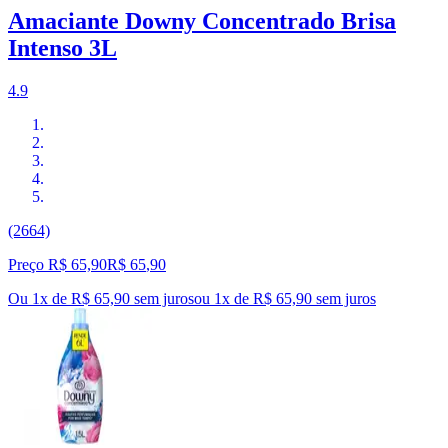
Amaciante Downy Concentrado Brisa
Intenso 3L
4.9
(2664)
Preço R$ 65,90
R$
65
,
90
Ou 1x de R$ 65,90 sem juros
ou
1
x de
R$ 65,90
sem juros