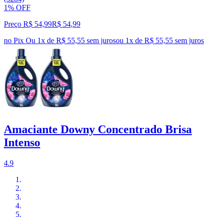
1% OFF
Preço R$ 54,99
R$
54
,
99
no Pix
Ou 1x de R$ 55,55 sem juros
ou
1
x de
R$ 55,55
sem juros
Amaciante Downy Concentrado Brisa
Intenso
4.9