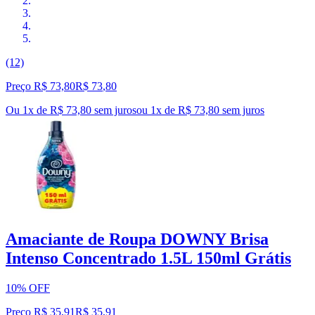
(12)
Preço R$ 73,80
R$
73
,
80
Ou 1x de R$ 73,80 sem juros
ou
1
x de
R$ 73,80
sem juros
Amaciante de Roupa DOWNY Brisa
Intenso Concentrado 1.5L 150ml Grátis
10% OFF
Preço R$ 35,91
R$
35
,
91