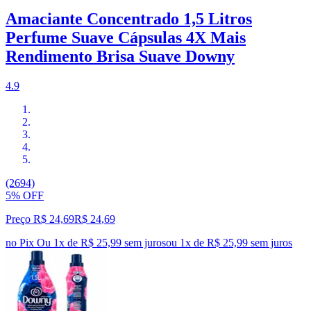
Amaciante Concentrado 1,5 Litros
Perfume Suave Cápsulas 4X Mais
Rendimento Brisa Suave Downy
4.9
(2694)
5% OFF
Preço R$ 24,69
R$
24
,
69
no Pix
Ou 1x de R$ 25,99 sem juros
ou
1
x de
R$ 25,99
sem juros