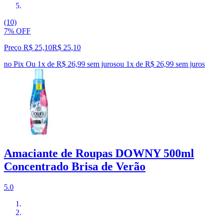
(10)
7% OFF
Preço R$ 25,10
R$
25
,
10
no Pix
Ou 1x de R$ 26,99 sem juros
ou
1
x de
R$ 26,99
sem juros
Amaciante de Roupas DOWNY 500ml
Concentrado Brisa de Verão
5.0