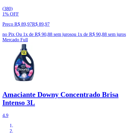
(380)
1% OFF
Preço R$ 89,97
R$
89
,
97
no Pix
Ou 1x de R$ 90,88 sem juros
ou
1
x de
R$ 90,88
sem juros
Mercado Full
Amaciante Downy Concentrado Brisa
Intenso 3L
4.9