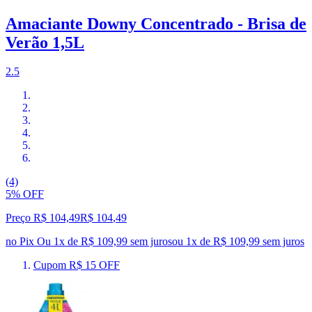
Amaciante Downy Concentrado - Brisa de
Verão 1,5L
2.5
(4)
5% OFF
Preço R$ 104,49
R$
104
,
49
no Pix
Ou 1x de R$ 109,99 sem juros
ou
1
x de
R$ 109,99
sem juros
Cupom R$ 15 OFF