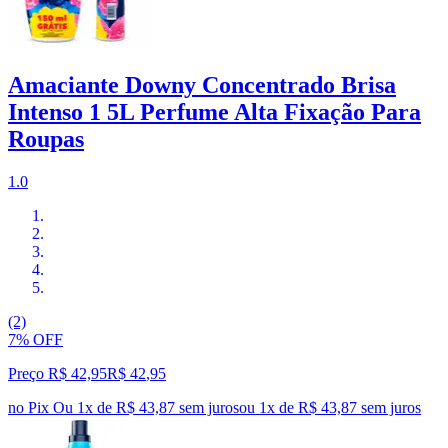
Amaciante Downy Concentrado Brisa
Intenso 1 5L Perfume Alta Fixação Para
Roupas
1.0
(2)
7% OFF
Preço R$ 42,95
R$
42
,
95
no Pix
Ou 1x de R$ 43,87 sem juros
ou
1
x de
R$ 43,87
sem juros