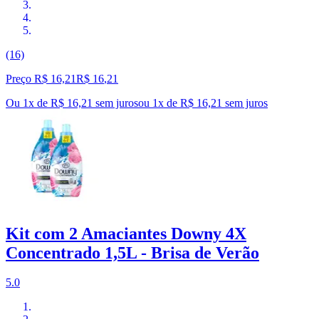
(16)
Preço R$ 16,21
R$
16
,
21
Ou 1x de R$ 16,21 sem juros
ou
1
x de
R$ 16,21
sem juros
Kit com 2 Amaciantes Downy 4X
Concentrado 1,5L - Brisa de Verão
5.0