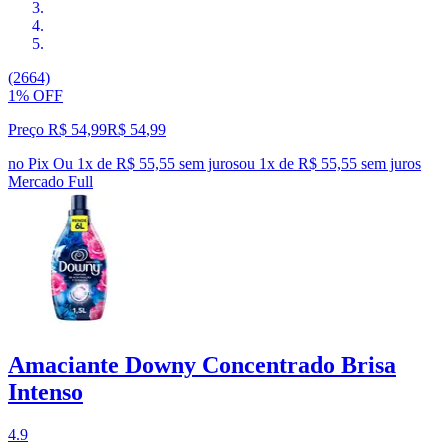
(2664)
1% OFF
Preço R$ 54,99
R$
54
,
99
no Pix
Ou 1x de R$ 55,55 sem juros
ou
1
x de
R$ 55,55
sem juros
Mercado Full
Amaciante Downy Concentrado Brisa
Intenso
4.9