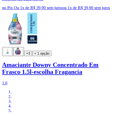
no Pix
Ou 1x de R$ 39,90 sem juros
ou
1
x de
R$ 39,90
sem juros
+3
+ 1 opção
Amaciante Downy Concentrado Em
Frasco 1.5l-escolha Fragancia
1.0