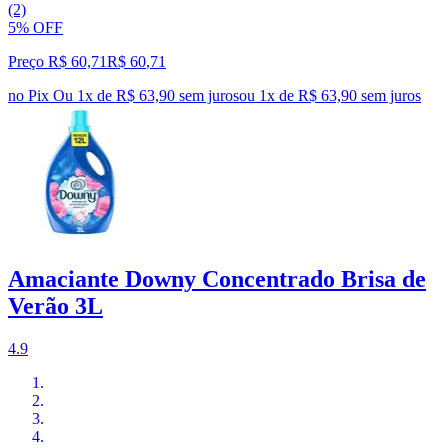
(2)
5% OFF
Preço R$ 60,71
R$
60
,
71
no Pix
Ou 1x de R$ 63,90 sem juros
ou
1
x de
R$ 63,90
sem juros
Amaciante Downy Concentrado Brisa de
Verão 3L
4.9