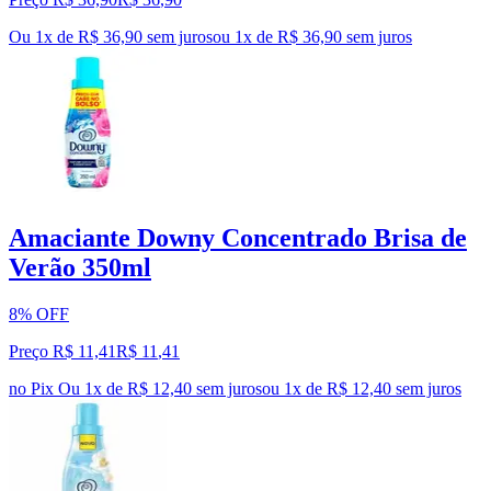
Ou 1x de R$ 36,90 sem juros
ou
1
x de
R$ 36,90
sem juros
Amaciante Downy Concentrado Brisa de
Verão 350ml
8% OFF
Preço R$ 11,41
R$
11
,
41
no Pix
Ou 1x de R$ 12,40 sem juros
ou
1
x de
R$ 12,40
sem juros