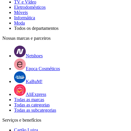
TV e Vídeo
Eletrodomésticos
Móveis
Informática
Moda
Todos os departamentos
Nossas marcas e parceiros
Netshoes
Epoca Cosméticos
KaBuM!
AliExpress
Todas as marcas
Todas as categorias
Todas as subcategorias
Serviços e benefícios
Cartão Luiza