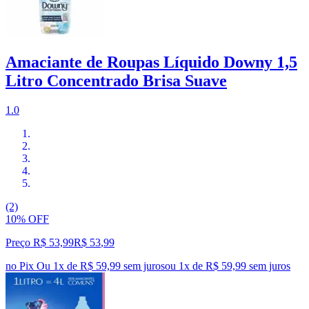
Amaciante de Roupas Líquido Downy 1,5
Litro Concentrado Brisa Suave
1.0
(2)
10% OFF
Preço R$ 53,99
R$
53
,
99
no Pix
Ou 1x de R$ 59,99 sem juros
ou
1
x de
R$ 59,99
sem juros