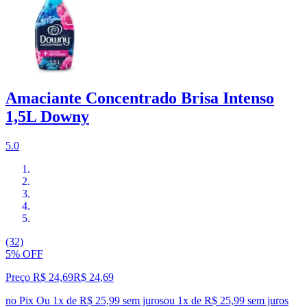
Amaciante Concentrado Brisa Intenso
1,5L Downy
5.0
(32)
5% OFF
Preço R$ 24,69
R$
24
,
69
no Pix
Ou 1x de R$ 25,99 sem juros
ou
1
x de
R$ 25,99
sem juros