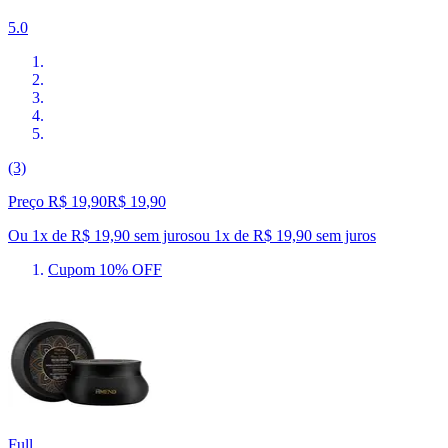
5.0
(3)
Preço R$ 19,90
R$
19
,
90
Ou 1x de R$ 19,90 sem juros
ou
1
x de
R$ 19,90
sem juros
Cupom 10% OFF
Full