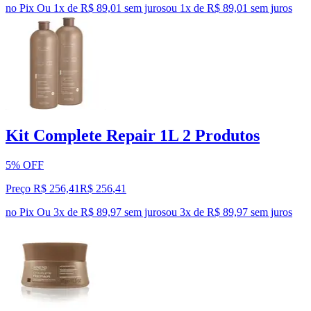
no Pix
Ou 1x de R$ 89,01 sem juros
ou
1
x de
R$ 89,01
sem juros
Kit Complete Repair 1L 2 Produtos
5% OFF
Preço R$ 256,41
R$
256
,
41
no Pix
Ou 3x de R$ 89,97 sem juros
ou
3
x de
R$ 89,97
sem juros