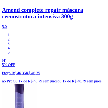
Amend complete repair máscara
reconstrutora intensiva 300g
5.0
(4)
5% OFF
Preço R$ 46,35
R$
46
,
35
no Pix
Ou 1x de R$ 48,79 sem juros
ou
1
x de
R$ 48,79
sem juros