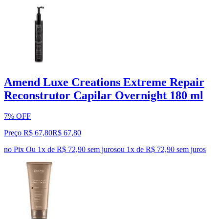
Amend Luxe Creations Extreme Repair
Reconstrutor Capilar Overnight 180 ml
7% OFF
Preço R$ 67,80
R$
67
,
80
no Pix
Ou 1x de R$ 72,90 sem juros
ou
1
x de
R$ 72,90
sem juros