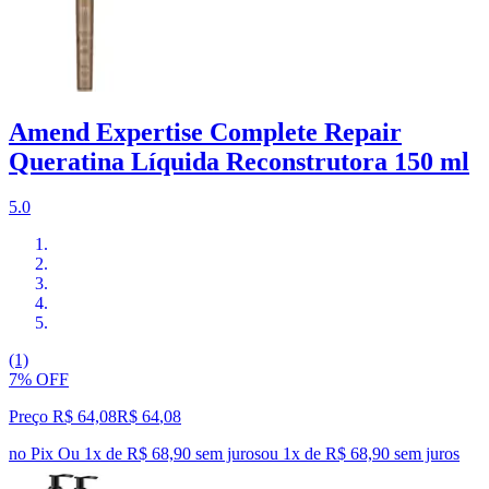
Amend Expertise Complete Repair
Queratina Líquida Reconstrutora 150 ml
5.0
(1)
7% OFF
Preço R$ 64,08
R$
64
,
08
no Pix
Ou 1x de R$ 68,90 sem juros
ou
1
x de
R$ 68,90
sem juros