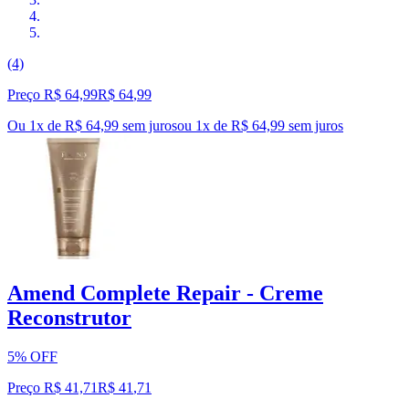
(4)
Preço R$ 64,99
R$
64
,
99
Ou 1x de R$ 64,99 sem juros
ou
1
x de
R$ 64,99
sem juros
Amend Complete Repair - Creme
Reconstrutor
5% OFF
Preço R$ 41,71
R$
41
,
71