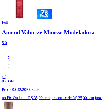
Full
Amend Valorize Mousse Modeladora
5.0
(1)
8% OFF
Preço R$ 32,20
R$
32
,
20
no Pix
Ou 1x de R$ 35,00 sem juros
ou
1
x de
R$ 35,00
sem juros