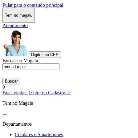
Pular para o conteudo principal
Tem no magalu
Atendimento
Digite seu CEP
Buscar no Magalu
Buscar
0
Boas vindas :)
Entre ou Cadastre-se
Tem no Magalu
Departamentos
Celulares e Smartphones