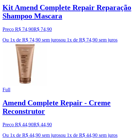
Kit Amend Complete Repair Reparação
Shampoo Mascara
Preço R$ 74,90
R$
74
,
90
Ou 1x de R$ 74,90 sem juros
ou
1
x de
R$ 74,90
sem juros
Full
Amend Complete Repair - Creme
Reconstrutor
Preço R$ 44,90
R$
44
,
90
Ou 1x de R$ 44,90 sem juros
ou
1
x de
R$ 44,90
sem juros