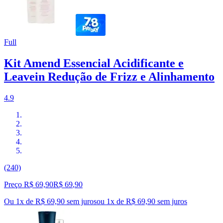
Full
Kit Amend Essencial Acidificante e
Leavein Redução de Frizz e Alinhamento
4.9
(240)
Preço R$ 69,90
R$
69
,
90
Ou 1x de R$ 69,90 sem juros
ou
1
x de
R$ 69,90
sem juros