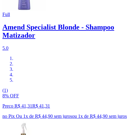
Full
Amend Specialist Blonde - Shampoo
Matizador
5.0
(1)
8% OFF
Preço R$ 41,31
R$
41
,
31
no Pix
Ou 1x de R$ 44,90 sem juros
ou
1
x de
R$ 44,90
sem juros