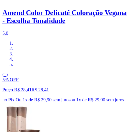
Amend Color Delicaté Coloração Vegana
- Escolha Tonalidade
5.0
(1)
5% OFF
Preço R$ 28,41
R$
28
,
41
no Pix
Ou 1x de R$ 29,90 sem juros
ou
1
x de
R$ 29,90
sem juros