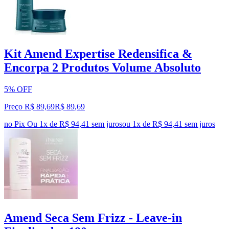
Kit Amend Expertise Redensifica &
Encorpa 2 Produtos Volume Absoluto
5% OFF
Preço R$ 89,69
R$
89
,
69
no Pix
Ou 1x de R$ 94,41 sem juros
ou
1
x de
R$ 94,41
sem juros
Amend Seca Sem Frizz - Leave-in