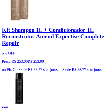
Kit Shampoo 1L + Condicionador 1L
Reconstrutor Amend Expertise Complete
Repair
5% OFF
Preço R$ 253,00
R$
253
,
00
no Pix
Ou 3x de R$ 88,77 sem juros
ou
3
x de
R$ 88,77
sem juros
Full