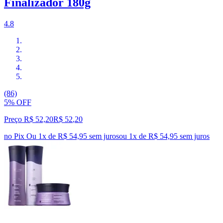
Finalizador 180g
4.8
(86)
5% OFF
Preço R$ 52,20
R$
52
,
20
no Pix
Ou 1x de R$ 54,95 sem juros
ou
1
x de
R$ 54,95
sem juros