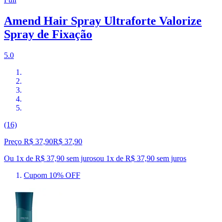
Amend Hair Spray Ultraforte Valorize
Spray de Fixação
5.0
(16)
Preço R$ 37,90
R$
37
,
90
Ou 1x de R$ 37,90 sem juros
ou
1
x de
R$ 37,90
sem juros
Cupom 10% OFF