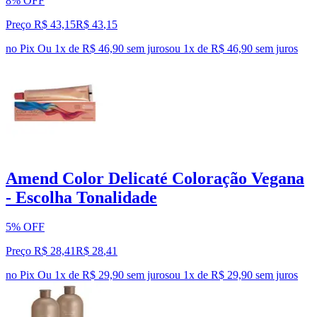
8% OFF
Preço R$ 43,15
R$
43
,
15
no Pix
Ou 1x de R$ 46,90 sem juros
ou
1
x de
R$ 46,90
sem juros
Amend Color Delicaté Coloração Vegana
- Escolha Tonalidade
5% OFF
Preço R$ 28,41
R$
28
,
41
no Pix
Ou 1x de R$ 29,90 sem juros
ou
1
x de
R$ 29,90
sem juros