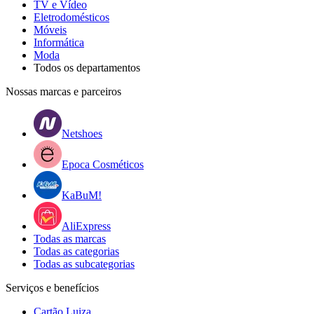
TV e Vídeo
Eletrodomésticos
Móveis
Informática
Moda
Todos os departamentos
Nossas marcas e parceiros
Netshoes
Epoca Cosméticos
KaBuM!
AliExpress
Todas as marcas
Todas as categorias
Todas as subcategorias
Serviços e benefícios
Cartão Luiza