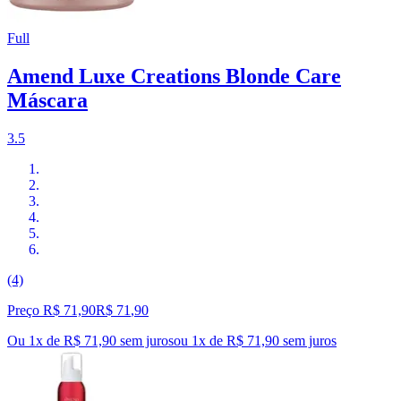
Full
Amend Luxe Creations Blonde Care
Máscara
3.5
(4)
Preço R$ 71,90
R$
71
,
90
Ou 1x de R$ 71,90 sem juros
ou
1
x de
R$ 71,90
sem juros