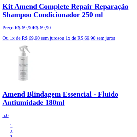
Kit Amend Complete Repair Reparação
Shampoo Condicionador 250 ml
Preço R$ 69,90
R$
69
,
90
Ou 1x de R$ 69,90 sem juros
ou
1
x de
R$ 69,90
sem juros
Amend Blindagem Essencial - Fluído
Antiumidade 180ml
5.0