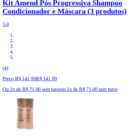
Kit Amend Pós Progressiva Shampoo
Condicionador e Máscara (3 produtos)
5.0
(4)
Preço R$ 141,99
R$
141
,
99
Ou 2x de R$ 71,00 sem juros
ou
2
x de
R$ 71,00
sem juros