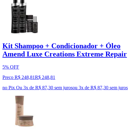
Kit Shampoo + Condicionador + Óleo
Amend Luxe Creations Extreme Repair
5% OFF
Preço R$ 248,81
R$
248
,
81
no Pix
Ou 3x de R$ 87,30 sem juros
ou
3
x de
R$ 87,30
sem juros