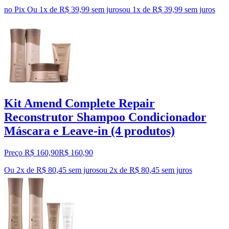
no Pix
Ou 1x de R$ 39,99 sem juros
ou
1
x de
R$ 39,99
sem juros
Kit Amend Complete Repair
Reconstrutor Shampoo Condicionador
Máscara e Leave-in (4 produtos)
Preço R$ 160,90
R$
160
,
90
Ou 2x de R$ 80,45 sem juros
ou
2
x de
R$ 80,45
sem juros