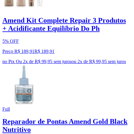
Amend Kit Complete Repair 3 Produtos
+ Acidificante Equilíbrio Do Ph
5% OFF
Preço R$ 189,91
R$
189
,
91
no Pix
Ou 2x de R$ 99,95 sem juros
ou
2
x de
R$ 99,95
sem juros
Full
Reparador de Pontas Amend Gold Black
Nutritivo