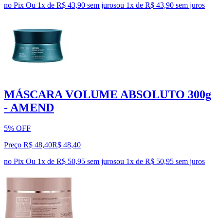
no Pix
Ou 1x de R$ 43,90 sem juros
ou
1
x de
R$ 43,90
sem juros
MÁSCARA VOLUME ABSOLUTO 300g
- AMEND
5% OFF
Preço R$ 48,40
R$
48
,
40
no Pix
Ou 1x de R$ 50,95 sem juros
ou
1
x de
R$ 50,95
sem juros