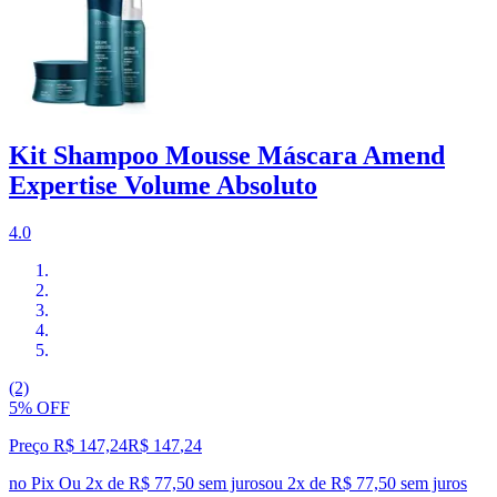
Kit Shampoo Mousse Máscara Amend
Expertise Volume Absoluto
4.0
(2)
5% OFF
Preço R$ 147,24
R$
147
,
24
no Pix
Ou 2x de R$ 77,50 sem juros
ou
2
x de
R$ 77,50
sem juros