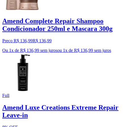
Amend Complete Repair Shampoo
Condicionador 250ml e Mascara 300g
Preço R$ 136,99
R$
136
,
99
Ou 1x de R$ 136,99 sem juros
ou
1
x de
R$ 136,99
sem juros
Full
Amend Luxe Creations Extreme Repair
Leave-in