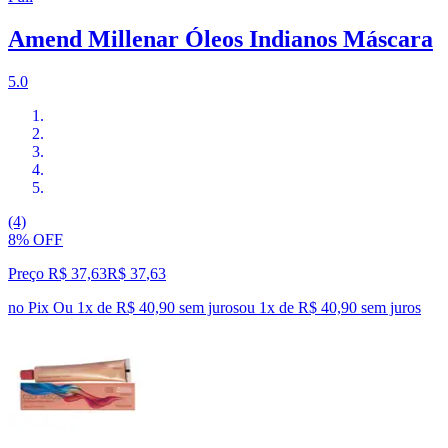
Amend Millenar Óleos Indianos Máscara
5.0
(4)
8% OFF
Preço R$ 37,63
R$
37
,
63
no Pix
Ou 1x de R$ 40,90 sem juros
ou
1
x de
R$ 40,90
sem juros